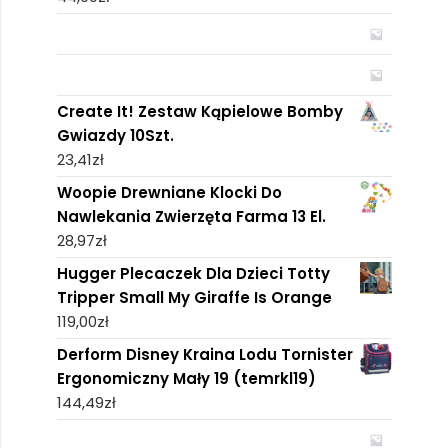
Create It! Zestaw Kąpielowe Bomby
Gwiazdy 10Szt.
23,41
zł
Woopie Drewniane Klocki Do
Nawlekania Zwierzęta Farma 13 El.
28,97
zł
Hugger Plecaczek Dla Dzieci Totty
Tripper Small My Giraffe Is Orange
119,00
zł
Derform Disney Kraina Lodu Tornister
Ergonomiczny Mały 19 (temrkl19)
144,49
zł