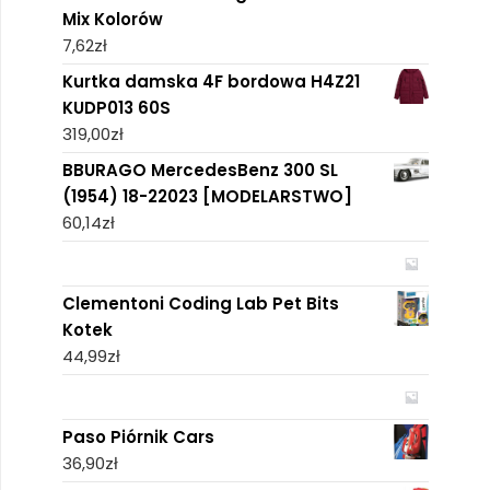
Mix Kolorów
7,62
zł
Kurtka damska 4F bordowa H4Z21
KUDP013 60S
319,00
zł
BBURAGO MercedesBenz 300 SL
(1954) 18-22023 [MODELARSTWO]
60,14
zł
Clementoni Coding Lab Pet Bits
Kotek
44,99
zł
Paso Piórnik Cars
36,90
zł