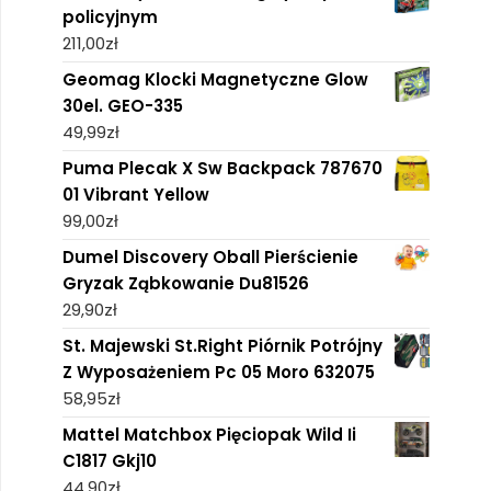
policyjnym
211,00
zł
Geomag Klocki Magnetyczne Glow
30el. GEO-335
49,99
zł
Puma Plecak X Sw Backpack 787670
01 Vibrant Yellow
99,00
zł
Dumel Discovery Oball Pierścienie
Gryzak Ząbkowanie Du81526
29,90
zł
St. Majewski St.Right Piórnik Potrójny
Z Wyposażeniem Pc 05 Moro 632075
58,95
zł
Mattel Matchbox Pięciopak Wild Ii
C1817 Gkj10
44,90
zł