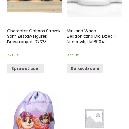
Character Options Strażak
Miniland Waga
Sam Zestaw Figurek
Elektroniczna Dla Dzieci I
Drewnianych 07323
Niemowląt Ml89041
79,00
zł
322,81
zł
Sprawdź sam
Sprawdź sam