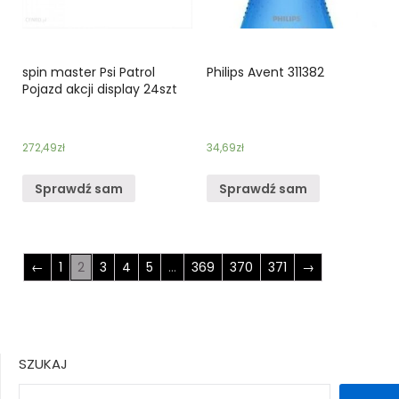
spin master Psi Patrol
Philips Avent 311382
Pojazd akcji display 24szt
272,49
zł
34,69
zł
Sprawdź sam
Sprawdź sam
←
1
2
3
4
5
…
369
370
371
→
SZUKAJ