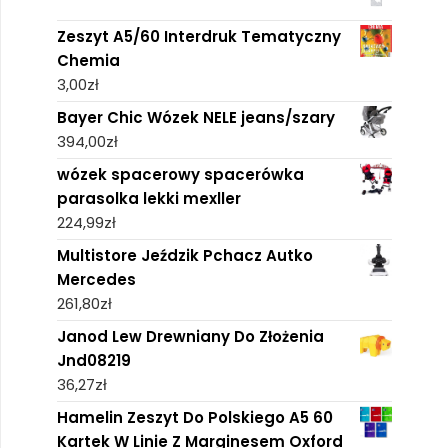
Zeszyt A5/60 Interdruk Tematyczny
Chemia
3,00
zł
Bayer Chic Wózek NELE jeans/szary
394,00
zł
wózek spacerowy spacerówka
parasolka lekki mexller
224,99
zł
Multistore Jeździk Pchacz Autko
Mercedes
261,80
zł
Janod Lew Drewniany Do Złożenia
Jnd08219
36,27
zł
Hamelin Zeszyt Do Polskiego A5 60
Kartek W Linie Z Marginesem Oxford