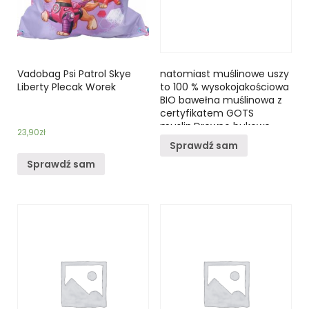
Vadobag Psi Patrol Skye
natomiast muślinowe uszy
Liberty Plecak Worek
to 100 % wysokojakościowa
BIO bawełna muślinowa z
certyfikatem GOTS
muslin.Drewno bukowe
23,90
zł
jako produkt pochodzący z
Sprawdź sam
natury jest jednym z
Sprawdź sam
najbardziej ekologicznych i
bezpiecznych materiałów
do gryzienia polecanym
dla niemowląt.Ze względu
na brak cukrów prostych w
komórkach drewna
bukowego