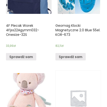
4F Plecak Worek
Geomag Klocki
4Fjss22Agymm032-
Magnetyczne 2.0 Blue 55el.
Onesize-32S
KOR-673
33,99
zł
82,11
zł
Sprawdź sam
Sprawdź sam