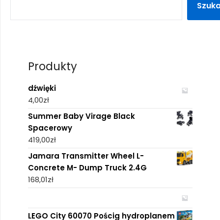
Szuka
Produkty
dźwięki
4,00
zł
Summer Baby Virage Black
Spacerowy
419,00
zł
Jamara Transmitter Wheel L-
Concrete M- Dump Truck 2.4G
168,01
zł
LEGO City 60070 Pościg hydroplanem