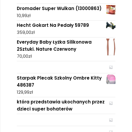
Dromader Super Wulkan (13000863)
10,99
zł
Hecht Gokart Na Pedały 59789
359,00
zł
Everyday Baby Łyżka Silikonowa
2Sztuki. Nature Czerwony
70,00
zł
Starpak Plecak Szkolny Ombre Kitty
486387
129,99
zł
która przedstawia ukochanych przez
dzieci super bohaterów