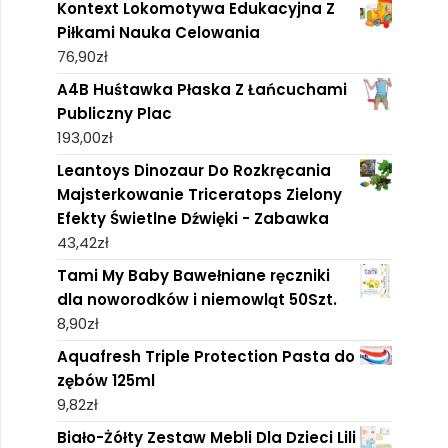
Kontext Lokomotywa Edukacyjna Z
Piłkami Nauka Celowania
76,90
zł
A4B Huśtawka Płaska Z Łańcuchami
Publiczny Plac
193,00
zł
Leantoys Dinozaur Do Rozkręcania
Majsterkowanie Triceratops Zielony
Efekty Świetlne Dźwięki - Zabawka
43,42
zł
Tami My Baby Bawełniane ręczniki
dla noworodków i niemowląt 50Szt.
8,90
zł
Aquafresh Triple Protection Pasta do
zębów 125ml
9,82
zł
Biało-Żółty Zestaw Mebli Dla Dzieci Lili