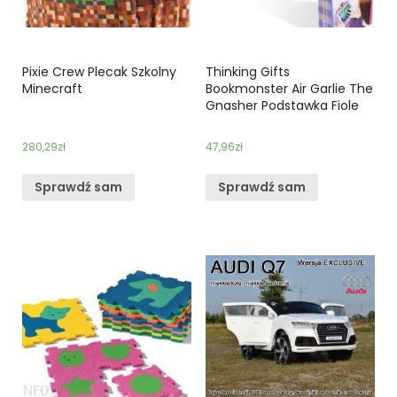
Pixie Crew Plecak Szkolny
Thinking Gifts
Minecraft
Bookmonster Air Garlie The
Gnasher Podstawka Fiole
280,29
zł
47,96
zł
Sprawdź sam
Sprawdź sam