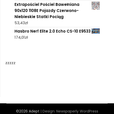
Extrapościel Pościel Bawełniana
90x120 1108E Pojazdy Czerwono-
Niebieskie Statki Pociąg
53,43
zł
Hasbro Nerf Elite 2.0 Echo CS-10 E9533
174,01
zł
zzzzz
©2026 Adept
| Design:
Newspaperly WordPress