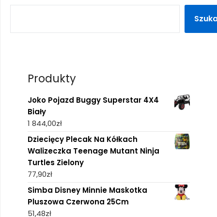
Szuka
Produkty
Joko Pojazd Buggy Superstar 4X4
Biały
1 844,00
zł
Dziecięcy Plecak Na Kółkach
Walizeczka Teenage Mutant Ninja
Turtles Zielony
77,90
zł
Simba Disney Minnie Maskotka
Pluszowa Czerwona 25Cm
51,48
zł