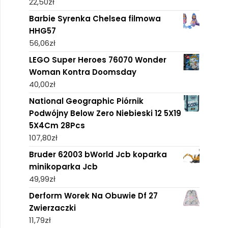
22,50
zł
Barbie Syrenka Chelsea filmowa
HHG57
56,06
zł
LEGO Super Heroes 76070 Wonder
Woman Kontra Doomsday
40,00
zł
National Geographic Piórnik
Podwójny Below Zero Niebieski 12 5X19
5X4Cm 28Pcs
107,80
zł
Bruder 62003 bWorld Jcb koparka
minikoparka Jcb
49,99
zł
Derform Worek Na Obuwie Df 27
Zwierzaczki
11,79
zł