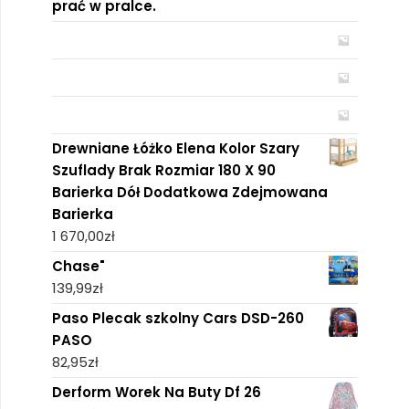
prać w pralce.
Drewniane Łóżko Elena Kolor Szary
Szuflady Brak Rozmiar 180 X 90
Barierka Dół Dodatkowa Zdejmowana
Barierka
1 670,00
zł
Chase"
139,99
zł
Paso Plecak szkolny Cars DSD-260
PASO
82,95
zł
Derform Worek Na Buty Df 26