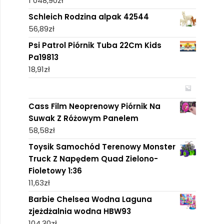
1 048,90
zł
Schleich Rodzina alpak 42544
56,89
zł
Psi Patrol Piórnik Tuba 22Cm Kids
Pa19813
18,91
zł
Cass Film Neoprenowy Piórnik Na
Suwak Z Różowym Panelem
58,58
zł
Toysik Samochód Terenowy Monster
Truck Z Napędem Quad Zielono-
Fioletowy 1:36
11,63
zł
Barbie Chelsea Wodna Laguna
zjeżdżalnia wodna HBW93
104,30
zł