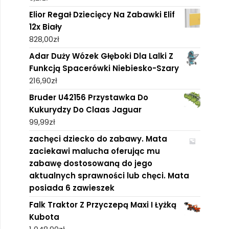
Elior Regał Dziecięcy Na Zabawki Elif
12x Biały
828,00
zł
Adar Duży Wózek Głęboki Dla Lalki Z
Funkcją Spacerówki Niebiesko-Szary
216,90
zł
Bruder U42156 Przystawka Do
Kukurydzy Do Claas Jaguar
99,99
zł
zachęci dziecko do zabawy. Mata
zaciekawi malucha oferując mu
zabawę dostosowaną do jego
aktualnych sprawności lub chęci. Mata
posiada 6 zawieszek
Falk Traktor Z Przyczepą Maxi I Łyżką
Kubota