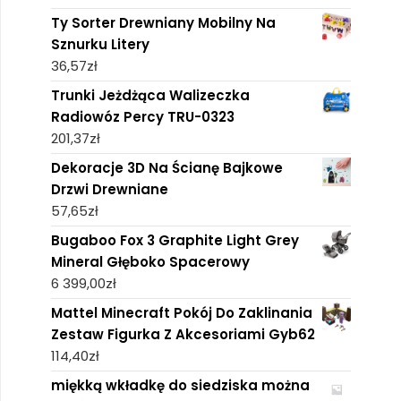
Ty Sorter Drewniany Mobilny Na
Sznurku Litery
36,57
zł
Trunki Jeżdżąca Walizeczka
Radiowóz Percy TRU-0323
201,37
zł
Dekoracje 3D Na Ścianę Bajkowe
Drzwi Drewniane
57,65
zł
Bugaboo Fox 3 Graphite Light Grey
Mineral Głęboko Spacerowy
6 399,00
zł
Mattel Minecraft Pokój Do Zaklinania
Zestaw Figurka Z Akcesoriami Gyb62
114,40
zł
miękką wkładkę do siedziska można