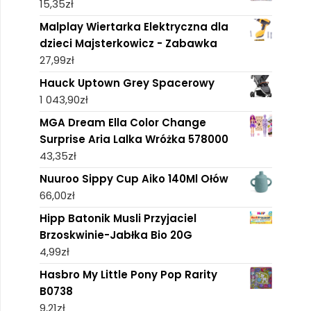
15,35
zł
Malplay Wiertarka Elektryczna dla
dzieci Majsterkowicz - Zabawka
27,99
zł
Hauck Uptown Grey Spacerowy
1 043,90
zł
MGA Dream Ella Color Change
Surprise Aria Lalka Wróżka 578000
43,35
zł
Nuuroo Sippy Cup Aiko 140Ml Ołów
66,00
zł
Hipp Batonik Musli Przyjaciel
Brzoskwinie-Jabłka Bio 20G
4,99
zł
Hasbro My Little Pony Pop Rarity
B0738
9,21
zł