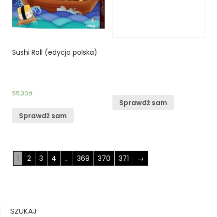
Sushi Roll (edycja polska)
55,30
zł
Sprawdź sam
Sprawdź sam
1
2
3
4
…
369
370
371
→
SZUKAJ