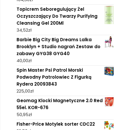
Topicrem Seboregulujący Żel
Oczyszczający Do Twarzy Purifying
Cleansing Gel 200Ml
34,52
zł
Barbie Big City Big Dreams Lalka
Brooklyn + Studio nagrań Zestaw do
zabawy GYG38 GYG40
40,00
zł
Spin Master Psi Patrol Morski
Podwodny Patrolowiec Z Figurką
Rydera 20093843
225,00
zł
Geomag Klocki Magnetyczne 2.0 Red
55el. KOR-676
50,95
zł
Fisher-Price Motylek sorter CDC22