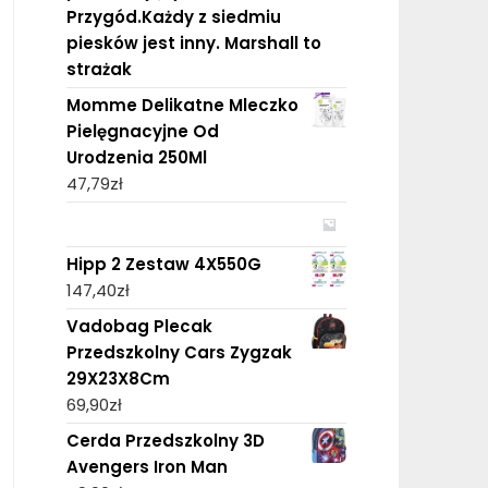
Przygód.Każdy z siedmiu
piesków jest inny. Marshall to
strażak
Momme Delikatne Mleczko
Pielęgnacyjne Od
Urodzenia 250Ml
47,79
zł
Hipp 2 Zestaw 4X550G
147,40
zł
Vadobag Plecak
Przedszkolny Cars Zygzak
29X23X8Cm
69,90
zł
Cerda Przedszkolny 3D
Avengers Iron Man