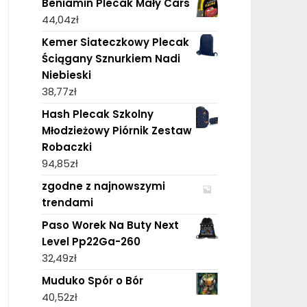
Beniamin Plecak Mały Cars
44,04
zł
Kemer Siateczkowy Plecak
Ściągany Sznurkiem Nadi
Niebieski
38,77
zł
Hash Plecak Szkolny
Młodzieżowy Piórnik Zestaw
Robaczki
94,85
zł
zgodne z najnowszymi
trendami
Paso Worek Na Buty Next
Level Pp22Ga-260
32,49
zł
Muduko Spór o Bór
40,52
zł