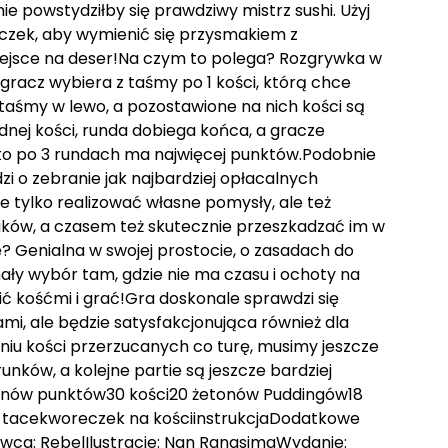
e powstydziłby się prawdziwy mistrz sushi. Użyj
eczek, aby wymienić się przysmakiem z
miejsce na deser!Na czym to polega? Rozgrywka w
ze gracz wybiera z taśmy po 1 kości, którą chce
aśmy w lewo, a pozostawione na nich kości są
dnej kości, runda dobiega końca, a gracze
kto po 3 rundach ma najwięcej punktów.Podobnie
dzi o zebranie jak najbardziej opłacalnych
 tylko realizować własne pomysły, ale też
ków, a czasem też skutecznie przeszkadzać im w
? Genialna w swojej prostocie, o zasadach do
onały wybór tam, gdzie nie ma czasu i ochoty na
ić kośćmi i grać!Gra doskonale sprawdzi się
, ale będzie satysfakcjonująca również dla
iu kości przerzucanych co turę, musimy jeszcze
nków, a kolejne partie są jeszcze bardziej
onów punktów30 kości20 żetonów Puddingów18
 tacekworeczek na kościinstrukcjaDodatkowe
wca: RebelIlustracje: Nan RangsimaWydanie: