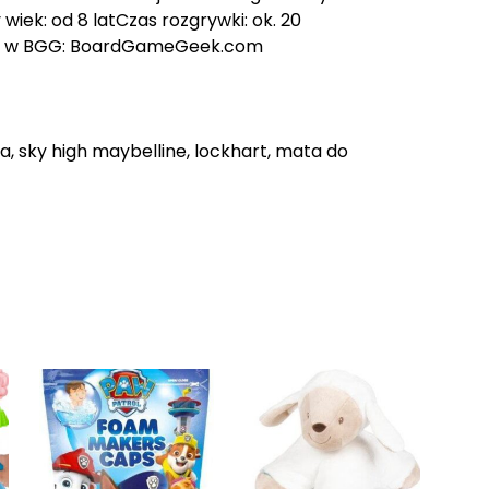
wiek: od 8 latCzas rozgrywki: ok. 20
Opis w BGG: BoardGameGeek.com
za, sky high maybelline, lockhart, mata do