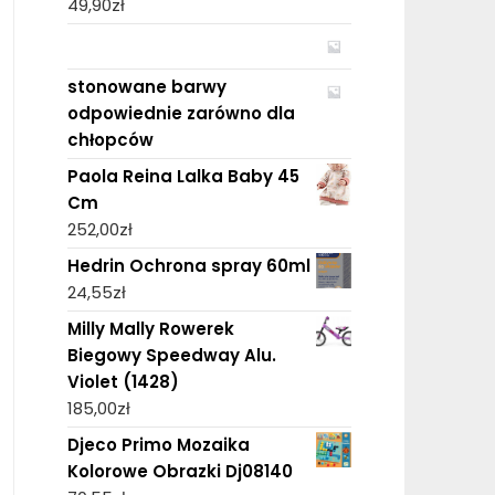
49,90
zł
stonowane barwy
odpowiednie zarówno dla
chłopców
Paola Reina Lalka Baby 45
Cm
252,00
zł
Hedrin Ochrona spray 60ml
24,55
zł
Milly Mally Rowerek
Biegowy Speedway Alu.
Violet (1428)
185,00
zł
Djeco Primo Mozaika
Kolorowe Obrazki Dj08140