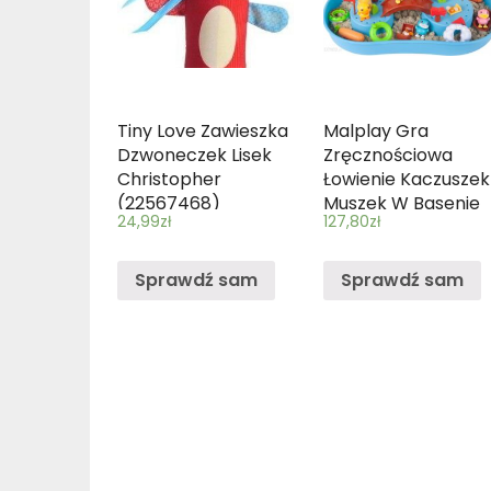
Tiny Love Zawieszka
Malplay Gra
Dzwoneczek Lisek
Zręcznościowa
Christopher
Łowienie Kaczuszek 
(22567468)
Muszek W Basenie
24,99
zł
127,80
zł
(225553)
Sprawdź sam
Sprawdź sam