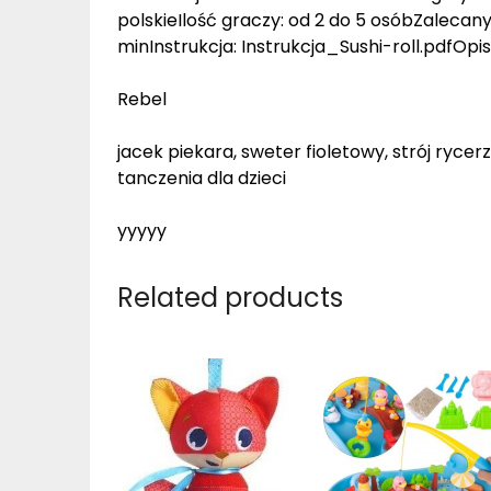
polskieIlość graczy: od 2 do 5 osóbZalecany 
minInstrukcja: Instrukcja_Sushi-roll.pdf
Rebel
jacek piekara, sweter fioletowy, strój rycer
tanczenia dla dzieci
yyyyy
Related products