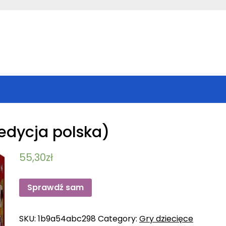
(edycja polska)
55,30
zł
Sprawdź sam
SKU:
1b9a54abc298
Category:
Gry dziecięce