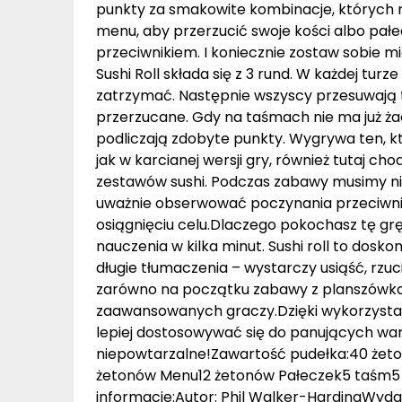
punkty za smakowite kombinacje, których ni
menu, aby przerzucić swoje kości albo pał
przeciwnikiem. I koniecznie zostaw sobie 
Sushi Roll składa się z 3 rund. W każdej tur
zatrzymać. Następnie wszyscy przesuwają t
przerzucane. Gdy na taśmach nie ma już ża
podliczają zdobyte punkty. Wygrywa ten, 
jak w karcianej wersji gry, również tutaj cho
zestawów sushi. Podczas zabawy musimy nie
uważnie obserwować poczynania przeciwni
osiągnięciu celu.Dlaczego pokochasz tę grę
nauczenia w kilka minut. Sushi roll to dosk
długie tłumaczenia – wystarczy usiąść, rzuc
zarówno na początku zabawy z planszówkami
zaawansowanych graczy.Dzięki wykorzystan
lepiej dostosowywać się do panujących waru
niepowtarzalne!Zawartość pudełka:40 żet
żetonów Menu12 żetonów Pałeczek5 taśm5
informacje:Autor: Phil Walker-HardingWyda