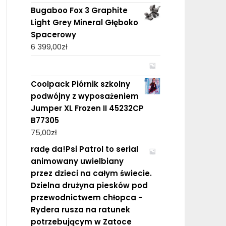
Bugaboo Fox 3 Graphite
Light Grey Mineral Głęboko
Spacerowy
6 399,00
zł
Coolpack Piórnik szkolny
podwójny z wyposażeniem
Jumper XL Frozen II 45232CP
B77305
75,00
zł
radę da!Psi Patrol to serial
animowany uwielbiany
przez dzieci na całym świecie.
Dzielna drużyna piesków pod
przewodnictwem chłopca -
Rydera rusza na ratunek
potrzebującym w Zatoce