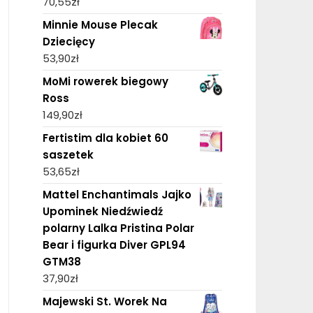
70,55
zł
Minnie Mouse Plecak
Dziecięcy
53,90
zł
MoMi rowerek biegowy
Ross
149,90
zł
Fertistim dla kobiet 60
saszetek
53,65
zł
Mattel Enchantimals Jajko
Upominek Niedźwiedź
polarny Lalka Pristina Polar
Bear i figurka Diver GPL94
GTM38
37,90
zł
Majewski St. Worek Na