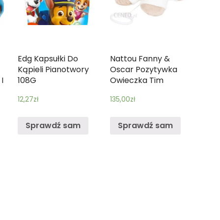
Edg Kapsułki Do
Nattou Fanny &
Kąpieli Pianotwory
Oscar Pozytywka
I
108G
Owieczka Tim
12,27
zł
135,00
zł
Sprawdź sam
Sprawdź sam