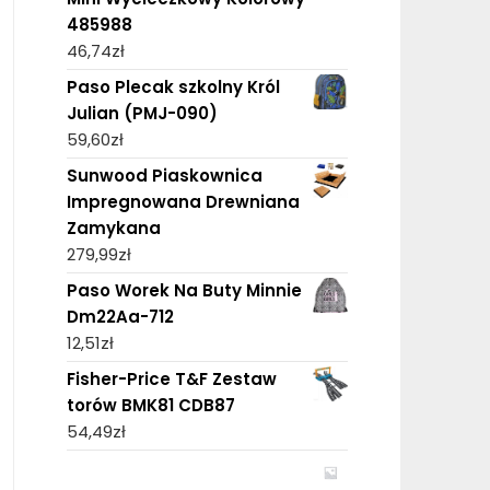
485988
46,74
zł
Paso Plecak szkolny Król
Julian (PMJ-090)
59,60
zł
Sunwood Piaskownica
Impregnowana Drewniana
Zamykana
279,99
zł
Paso Worek Na Buty Minnie
Dm22Aa-712
12,51
zł
Fisher-Price T&F Zestaw
torów BMK81 CDB87
54,49
zł