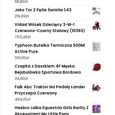
68,80
zł
Joko Tor 2 Pętle Światła 1:43
216,69
zł
Vidaxl Wózek Dziecięcy 3-W-1
Czerwono-Czarny Stalowy (10393)
753,48
zł
Typhoon Butelka Termiczna 500Ml
Active Pure
109,00
zł
Czapka z Daszkiem 4F Męska
Bejsbolówka Sportowa Bordowa
34,90
zł
Falk Abc Traktor Na Pedały Lander
Przyczepa Czerwony
494,00
zł
Hasbro Lalka Equestria Girls Rarity Z
Akcesoriami My Little Pony