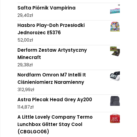
Safta Piórnik Vampirina
29,40
zł
Hasbro Play-Doh Przesłodki
Jednorożec E5376
52,00
zł
Derform Zestaw Artystyczny
Minecraft
29,38
zł
Nordfarm Omron M7 Intelli It
Ciśnieniomierz Naramienny
312,99
zł
Astra Plecak Head Grey Ay200
114,87
zł
A Little Lovely Company Termo
Lunchbox Glitter Stay Cool
(CBGLGO06)