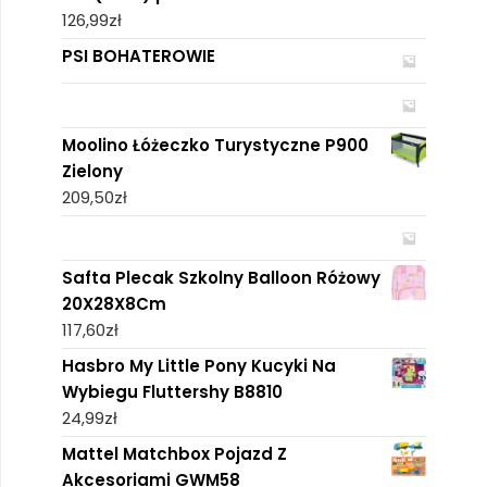
126,99
zł
PSI BOHATEROWIE
Moolino Łóżeczko Turystyczne P900
Zielony
209,50
zł
Safta Plecak Szkolny Balloon Różowy
20X28X8Cm
117,60
zł
Hasbro My Little Pony Kucyki Na
Wybiegu Fluttershy B8810
24,99
zł
Mattel Matchbox Pojazd Z
Akcesoriami GWM58