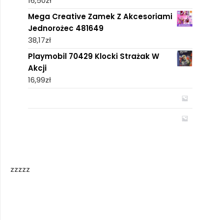
16,50
zł
Mega Creative Zamek Z Akcesoriami
Jednorożec 481649
38,17
zł
Playmobil 70429 Klocki Strażak W
Akcji
16,99
zł
zzzzz