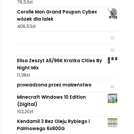
76,53
zł
Corolle Mon Grand Poupon Cybex
wózek dla lalek
406,53
zł
Elisa Zeszyt A5/96K Kratka Cities By
Night Mix
11,38
zł
prowadzona przez małżeństwo
Minecraft Windows 10 Edition
(Digital)
102,20
zł
Kendamil 3 Bez Oleju Rybiego i
Palmowego 6x800G