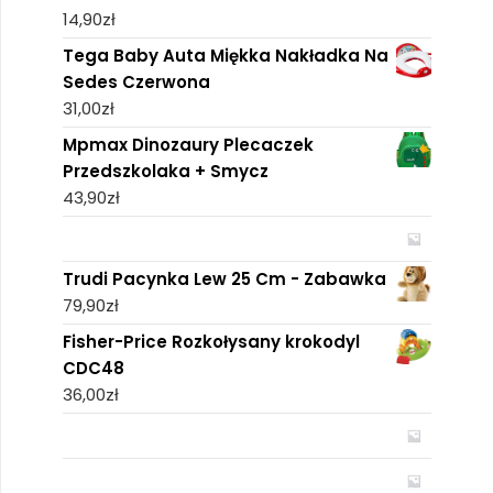
14,90
zł
Tega Baby Auta Miękka Nakładka Na
Sedes Czerwona
31,00
zł
Mpmax Dinozaury Plecaczek
Przedszkolaka + Smycz
43,90
zł
Trudi Pacynka Lew 25 Cm - Zabawka
79,90
zł
Fisher-Price Rozkołysany krokodyl
CDC48
36,00
zł