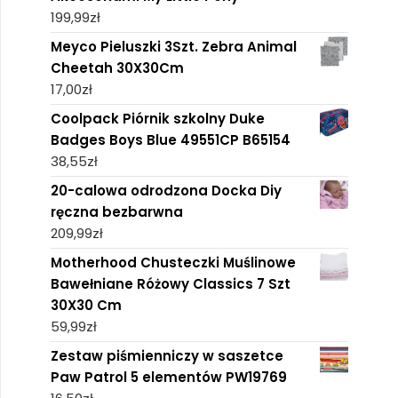
199,99
zł
Meyco Pieluszki 3Szt. Zebra Animal
Cheetah 30X30Cm
17,00
zł
Coolpack Piórnik szkolny Duke
Badges Boys Blue 49551CP B65154
38,55
zł
20-calowa odrodzona Docka Diy
ręczna bezbarwna
209,99
zł
Motherhood Chusteczki Muślinowe
Bawełniane Różowy Classics 7 Szt
30X30 Cm
59,99
zł
Zestaw piśmienniczy w saszetce
Paw Patrol 5 elementów PW19769