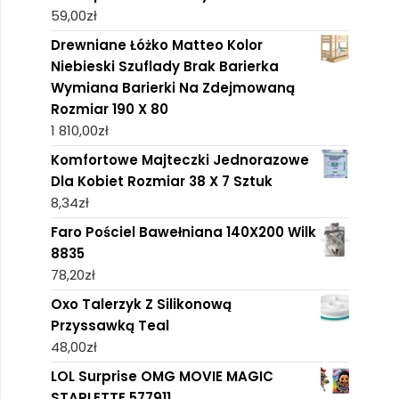
59,00
zł
Drewniane Łóżko Matteo Kolor
Niebieski Szuflady Brak Barierka
Wymiana Barierki Na Zdejmowaną
Rozmiar 190 X 80
1 810,00
zł
Komfortowe Majteczki Jednorazowe
Dla Kobiet Rozmiar 38 X 7 Sztuk
8,34
zł
Faro Pościel Bawełniana 140X200 Wilk
8835
78,20
zł
Oxo Talerzyk Z Silikonową
Przyssawką Teal
48,00
zł
LOL Surprise OMG MOVIE MAGIC
STARLETTE 577911