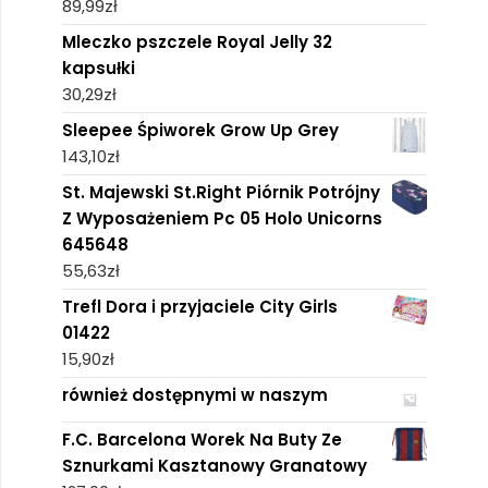
89,99
zł
Mleczko pszczele Royal Jelly 32
kapsułki
30,29
zł
Sleepee Śpiworek Grow Up Grey
143,10
zł
St. Majewski St.Right Piórnik Potrójny
Z Wyposażeniem Pc 05 Holo Unicorns
645648
55,63
zł
Trefl Dora i przyjaciele City Girls
01422
15,90
zł
również dostępnymi w naszym
F.C. Barcelona Worek Na Buty Ze
Sznurkami Kasztanowy Granatowy