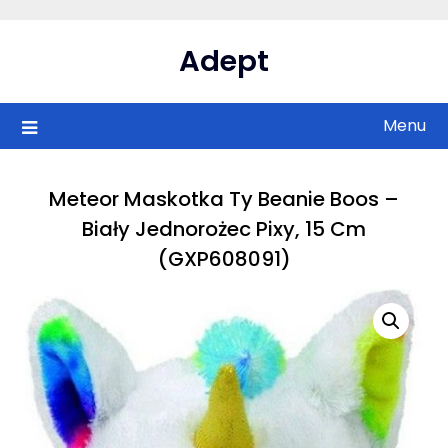
Skip
to
Adept
content
Menu
Meteor Maskotka Ty Beanie Boos –
Biały Jednorożec Pixy, 15 Cm
(GXP608091)