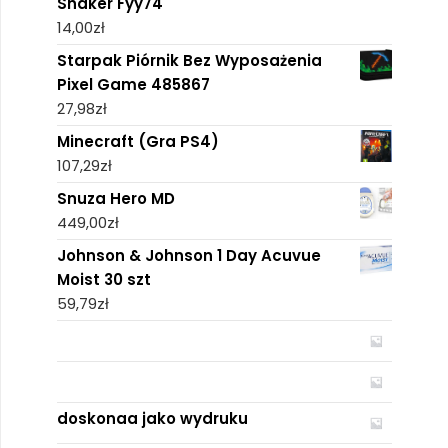
Shaker Fyy74
14,00
zł
Starpak Piórnik Bez Wyposażenia
Pixel Game 485867
27,98
zł
Minecraft (Gra PS4)
107,29
zł
Snuza Hero MD
449,00
zł
Johnson & Johnson 1 Day Acuvue
Moist 30 szt
59,79
zł
doskonaa jako wydruku