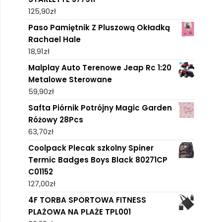
125,90
zł
Paso Pamiętnik Z Pluszową Okładką
Rachael Hale
18,91
zł
Malplay Auto Terenowe Jeap Rc 1:20
Metalowe Sterowane
59,90
zł
Safta Piórnik Potrójny Magic Garden
Różowy 28Pcs
63,70
zł
Coolpack Plecak szkolny Spiner
Termic Badges Boys Black 80271CP
C01152
127,00
zł
4F TORBA SPORTOWA FITNESS
PLAŻOWA NA PLAŻE TPL001