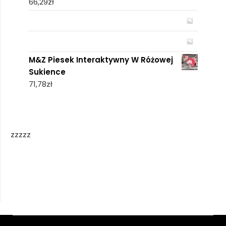
66,29
zł
M&Z Piesek Interaktywny W Różowej
Sukience
71,78
zł
zzzzz