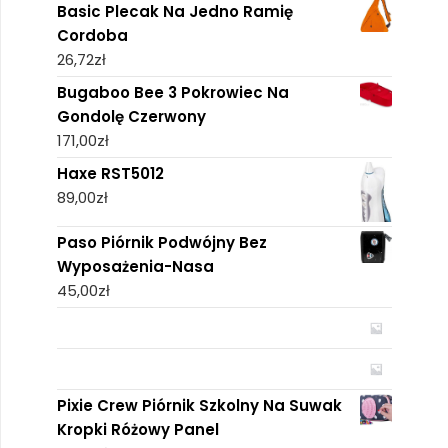
Basic Plecak Na Jedno Ramię
Cordoba
26,72
zł
Bugaboo Bee 3 Pokrowiec Na
Gondolę Czerwony
171,00
zł
Haxe RST5012
89,00
zł
Paso Piórnik Podwójny Bez
Wyposażenia-Nasa
45,00
zł
Pixie Crew Piórnik Szkolny Na Suwak
Kropki Różowy Panel