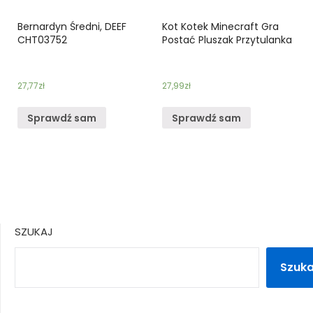
Bernardyn Średni, DEEF
Kot Kotek Minecraft Gra
CHT03752
Postać Pluszak Przytulanka
27,77
zł
27,99
zł
Sprawdź sam
Sprawdź sam
SZUKAJ
Szuka