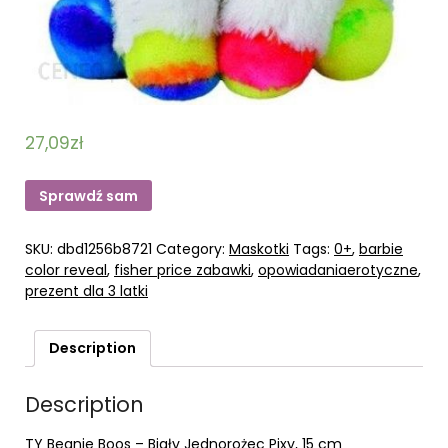
27,09
zł
Sprawdź sam
SKU:
dbd1256b8721
Category:
Maskotki
Tags:
0+
,
barbie
color reveal
,
fisher price zabawki
,
opowiadaniaerotyczne
,
prezent dla 3 latki
Description
Description
TY Beanie Boos – Biały Jednorożec Pixy, 15 cm