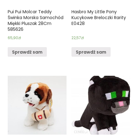
Pui Pui Molcar Teddy
Hasbro My Little Pony
Świnka Morska Samochód
Kucykowe Breloczki Rarity
Miękki Pluszak 28Cm
E0428
585626
65,90
zł
22,57
zł
Sprawdź sam
Sprawdź sam