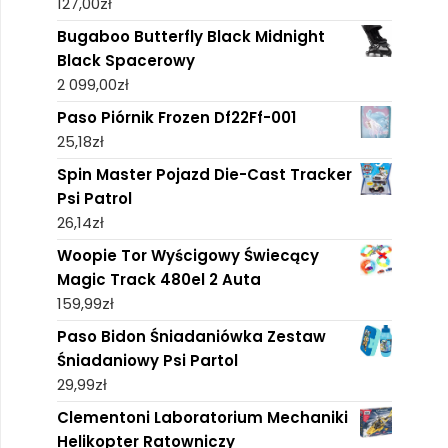
127,00
zł
Bugaboo Butterfly Black Midnight
Black Spacerowy
2 099,00
zł
Paso Piórnik Frozen Df22Ff-001
25,18
zł
Spin Master Pojazd Die-Cast Tracker
Psi Patrol
26,14
zł
Woopie Tor Wyścigowy Świecący
Magic Track 480el 2 Auta
159,99
zł
Paso Bidon Śniadaniówka Zestaw
Śniadaniowy Psi Partol
29,99
zł
Clementoni Laboratorium Mechaniki
Helikopter Ratowniczy