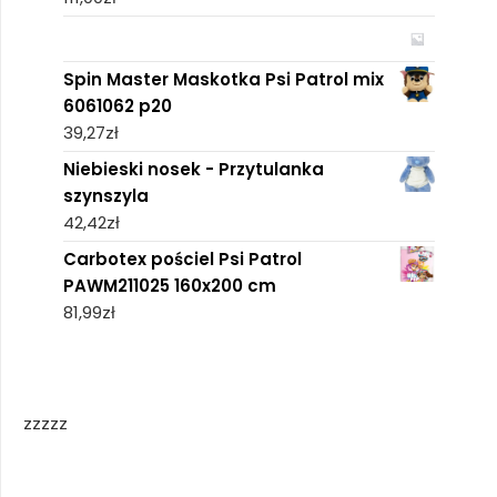
Spin Master Maskotka Psi Patrol mix
6061062 p20
39,27
zł
Niebieski nosek - Przytulanka
szynszyla
42,42
zł
Carbotex pościel Psi Patrol
PAWM211025 160x200 cm
81,99
zł
zzzzz