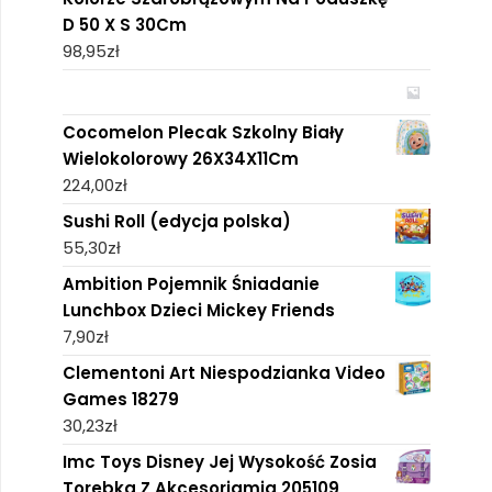
D 50 X S 30Cm
98,95
zł
Cocomelon Plecak Szkolny Biały
Wielokolorowy 26X34X11Cm
224,00
zł
Sushi Roll (edycja polska)
55,30
zł
Ambition Pojemnik Śniadanie
Lunchbox Dzieci Mickey Friends
7,90
zł
Clementoni Art Niespodzianka Video
Games 18279
30,23
zł
Imc Toys Disney Jej Wysokość Zosia
Torebka Z Akcesoriamia 205109