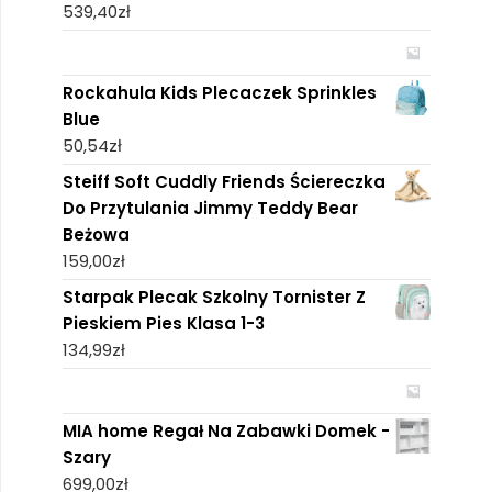
539,40
zł
Rockahula Kids Plecaczek Sprinkles
Blue
50,54
zł
Steiff Soft Cuddly Friends Ściereczka
Do Przytulania Jimmy Teddy Bear
Beżowa
159,00
zł
Starpak Plecak Szkolny Tornister Z
Pieskiem Pies Klasa 1-3
134,99
zł
MIA home Regał Na Zabawki Domek -
Szary
699,00
zł