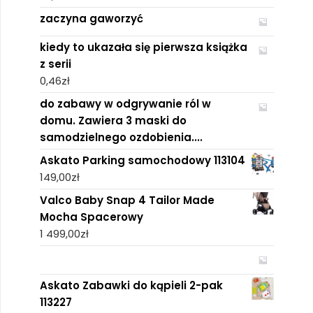
zaczyna gaworzyć
kiedy to ukazała się pierwsza książka
z serii
0,46
zł
do zabawy w odgrywanie ról w
domu. Zawiera 3 maski do
samodzielnego ozdobienia....
Askato Parking samochodowy 113104
149,00
zł
Valco Baby Snap 4 Tailor Made
Mocha Spacerowy
1 499,00
zł
Askato Zabawki do kąpieli 2-pak
113227