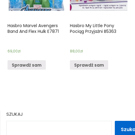
Hasbro Marvel Avengers
Hasbro My Little Pony
Band And Flex Hulk E7871
Pociąg Przyjaźni B5363
69,00
zł
88,00
zł
Sprawdź sam
Sprawdź sam
SZUKAJ
Szuka