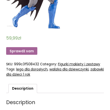
59,99
zł
Sprawdź sam
SKU:
999c3f508432
Category:
Figurki makiety i zestawy
Tags:
lego dla dorosłych
,
walizka dla dziewczynki
,
zabawki
dla dzieci 1 rok
Description
Description