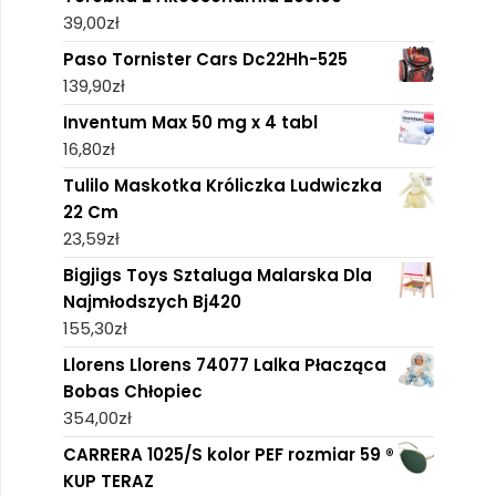
39,00
zł
Paso Tornister Cars Dc22Hh-525
139,90
zł
Inventum Max 50 mg x 4 tabl
16,80
zł
Tulilo Maskotka Króliczka Ludwiczka
22 Cm
23,59
zł
Bigjigs Toys Sztaluga Malarska Dla
Najmłodszych Bj420
155,30
zł
Llorens Llorens 74077 Lalka Płacząca
Bobas Chłopiec
354,00
zł
CARRERA 1025/S kolor PEF rozmiar 59 ®
KUP TERAZ