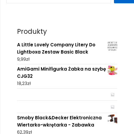
Produkty
A Little Lovely Company Litery Do
Lightboxa Zestaw Basic Black
9,99
zł
AmiGami Minifigurka Żabka na szybę
CJG32
18,23
zł
Smoby Black&Decker Elektroniczna
Wiertarko-wkrętarka - Zabawka
62,39
zł