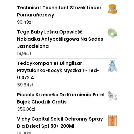
Technisat Technifant Stożek Lieder
Pomarańczowy
96,49
zł
Tega Baby Leśna Opowieść
Nakładka Antypoślizgowa Na Sedes
Jasnozielona
19,99
zł
Teddykompaniet Diinglisar
Przytulanka-Kocyk Myszka T-Ted-
01372 4
59,84
zł
Piccolo Krzesełko Do Karmienia Fotel
Bujak Chodzik Gratis
359,00
zł
Vichy Capital Soleil Ochronny Spray
Dla Dzieci Spf 50+ 200Ml
111,00
zł