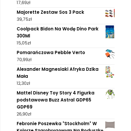
17,69
zł
Majorette Zestaw Sos 3 Pack
39,75
zł
Coolpack Bidon Na Wodę Dino Park
300Ml
15,05
zł
Pomarańczowa Pebble Verto
70,99
zł
Alexander Magnesiaki Afryka Dzika
Mała
12,30
zł
Mattel Disney Toy Story 4 Figurka
podstawowa Buzz Astral GDP65
GDP69
26,90
zł
Febronie Poszewka "Stockholm" W
Kolorze Szarobrązowym Na Poduszkę