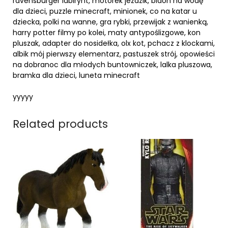
ravensburger labirynt, motorek jezdzik, bidon na wodę
dla dzieci, puzzle minecraft, minionek, co na katar u
dziecka, polki na wanne, gra rybki, przewijak z wanienką,
harry potter filmy po kolei, maty antypoślizgowe, kon
pluszak, adapter do nosidełka, olx kot, pchacz z klockami,
albik mój pierwszy elementarz, pastuszek strój, opowieści
na dobranoc dla młodych buntowniczek, lalka pluszowa,
bramka dla dzieci, luneta minecraft
yyyyy
Related products