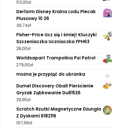
113,00
zł
Derform Disney Kraina Lodu Plecak
Pluszowy 10 26
39,74
zł
Fisher-Price Ucz się i śmiej! Kluczyki
Szczeniaczka Uczniaczka FPH63
28,00
zł
Worldsapart Trampolina Psi Patrol
279,00
zł
można je przypiąć do ubranka
Dumel Discovery Oball Pierścienie
Gryzak Ząbkowanie Du81526
29,90
zł
Scratch Rzutki Magnetyczne Dżungla
Z Dyskami 6182116
107,99
zł