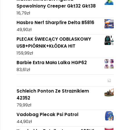
Spowolniony Creeper Gkt32 Gkt38
16,79
zł
Hasbro Nerf Sharpfire Delta B5816
49,90
zł
PLECAK ŚWIECĄCY ODBLASKOWY
USB+PIÓRNIK+KŁÓDKA HIT
159,99
zł
Barbie Extra Mała Lalka HGP62
83,61
zł
Schleich Ponton Ze Strażnikiem
42352
79,99
zł
Vadobag Plecak Psi Patrol
44,90
zł