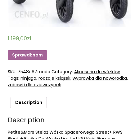
1 199,00
zł
Sprawdź sam
SKU:
7548c67fcada
Category:
Akcesoria do wózków
Tags:
ninjago
,
rodzaje książek
,
wyprawka dla noworodka
,
zabawki dla dziewczynek
Description
Description
Petite&Mars Stelaż Wózka Spacerowego Street+ RWS
Black + Budka Do Wózka Limited 100 Koła Gumowe