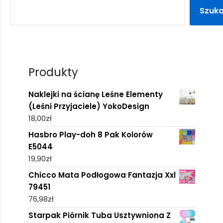
Szuka
Produkty
Naklejki na ścianę Leśne Elementy
(Leśni Przyjaciele) YokoDesign
18,00
zł
Hasbro Play-doh 8 Pak Kolorów
E5044
19,90
zł
Chicco Mata Podłogowa Fantazja Xxl
79451
76,98
zł
Starpak Piórnik Tuba Usztywniona Z