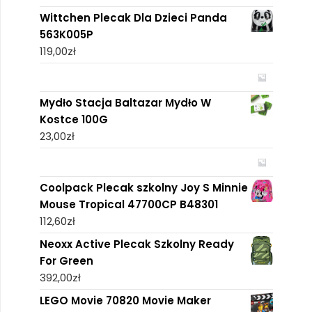
Wittchen Plecak Dla Dzieci Panda
563K005P
119,00
zł
Mydło Stacja Baltazar Mydło W
Kostce 100G
23,00
zł
Coolpack Plecak szkolny Joy S Minnie
Mouse Tropical 47700CP B48301
112,60
zł
Neoxx Active Plecak Szkolny Ready
For Green
392,00
zł
LEGO Movie 70820 Movie Maker