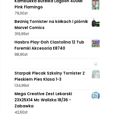
Kambukka Butelka Lagoon 400Ml
Pink Flamingo
79,00
zł
BeUniq Tornister na kółkach i piórnik
Marvel Comics
319,99
zł
Hasbro Play-Doh Ciastolina 12 Tub
Foremki Akcesoria E8740
98,90
zł
Starpak Plecak Szkolny Tornister Z
Pieskiem Pies Klasa 1-3
134,99
zł
Mega Creative Zest Lekarski
23X25X14 Mc Walizka 18/36 -
Zabawka
42,60
zł