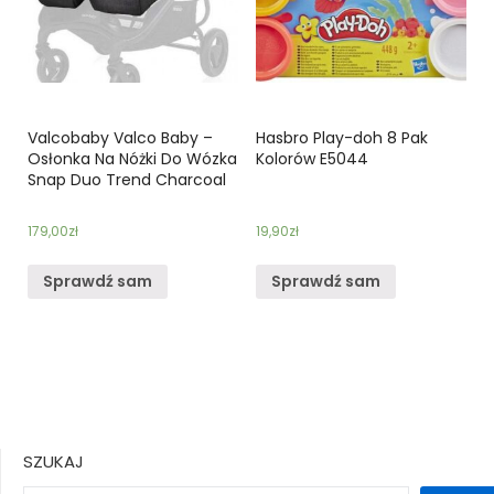
Valcobaby Valco Baby –
Hasbro Play-doh 8 Pak
Osłonka Na Nóżki Do Wózka
Kolorów E5044
Snap Duo Trend Charcoal
179,00
zł
19,90
zł
Sprawdź sam
Sprawdź sam
SZUKAJ