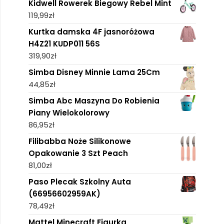
Kidwell Rowerek Biegowy Rebel Mint
119,99
zł
Kurtka damska 4F jasnoróżowa
H4Z21 KUDP011 56S
319,90
zł
Simba Disney Minnie Lama 25Cm
44,85
zł
Simba Abc Maszyna Do Robienia
Piany Wielokolorowy
86,95
zł
Filibabba Noże Silikonowe
Opakowanie 3 Szt Peach
81,00
zł
Paso Plecak Szkolny Auta
(66956602959AK)
78,49
zł
Mattel Minecraft Figurka