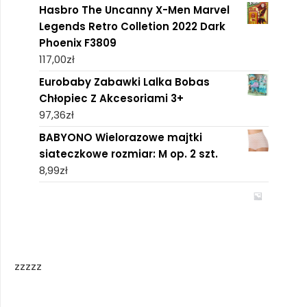
Hasbro The Uncanny X-Men Marvel
Legends Retro Colletion 2022 Dark
Phoenix ‎F3809
117,00
zł
Eurobaby Zabawki Lalka Bobas
Chłopiec Z Akcesoriami 3+
97,36
zł
BABYONO Wielorazowe majtki
siateczkowe rozmiar: M op. 2 szt.
8,99
zł
zzzzz