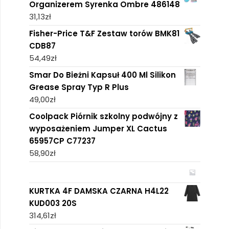
Organizerem Syrenka Ombre 486148
31,13
zł
Fisher-Price T&F Zestaw torów BMK81
CDB87
54,49
zł
Smar Do Bieżni Kapsuł 400 Ml Silikon
Grease Spray Typ R Plus
49,00
zł
Coolpack Piórnik szkolny podwójny z
wyposażeniem Jumper XL Cactus
65957CP C77237
58,90
zł
KURTKA 4F DAMSKA CZARNA H4L22
KUD003 20S
314,61
zł