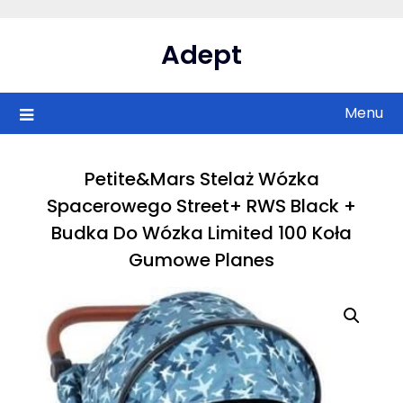
Skip
to
Adept
content
Menu
Petite&Mars Stelaż Wózka
Spacerowego Street+ RWS Black +
Budka Do Wózka Limited 100 Koła
Gumowe Planes