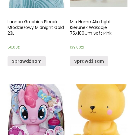
Lannoo Graphics Plecak
Mia Home Aka Light
Młodzieżowy Midnight Gold
Kierunek Wakacje
23L
75X100Cm Soft Pink
50,00
zł
139,00
zł
Sprawdź sam
Sprawdź sam