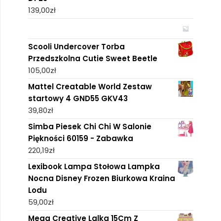
139,00
zł
Scooli Undercover Torba
Przedszkolna Cutie Sweet Beetle
105,00
zł
Mattel Creatable World Zestaw
startowy 4 GND55 GKV43
39,80
zł
Simba Piesek Chi Chi W Salonie
Piękności 60159 - Zabawka
220,19
zł
Lexibook Lampa Stołowa Lampka
Nocna Disney Frozen Biurkowa Kraina
Lodu
59,00
zł
Mega Creative Lalka 15Cm Z