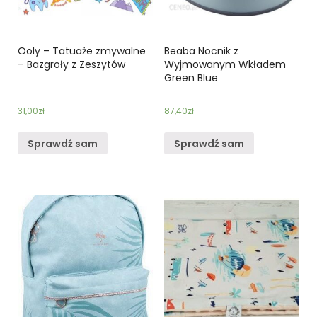
Ooly – Tatuaże zmywalne
Beaba Nocnik z
– Bazgroły z Zeszytów
Wyjmowanym Wkładem
Green Blue
31,00
zł
87,40
zł
Sprawdź sam
Sprawdź sam