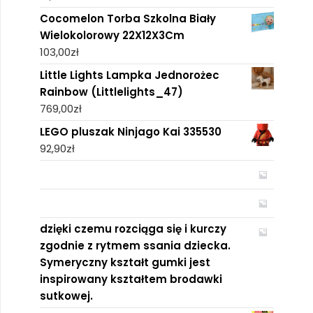
Cocomelon Torba Szkolna Biały
Wielokolorowy 22X12X3Cm
103,00
zł
Little Lights Lampka Jednorożec
Rainbow (Littlelights_47)
769,00
zł
LEGO pluszak Ninjago Kai 335530
92,90
zł
dzięki czemu rozciąga się i kurczy
zgodnie z rytmem ssania dziecka.
Symeryczny kształt gumki jest
inspirowany kształtem brodawki
sutkowej.