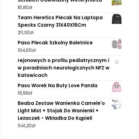
81,80
zł
Team Heretics Plecak Na Laptopa
Specks Czarny 31X40X16Cm
211,00
zł
Paso Plecak Szkolny Baletnice
104,65
zł
rejonowych o profilu pediatrycznym i
w poradniach neurologicznych NFZ w
Katowicach
Paso Worek Na Buty Love Panda
16,99
zł
Beaba Zestaw Wanienka Camele'o
Light Mist + Stojak Do Wanienki +
Leżaczek - Wkładka Do Kąpieli
541,20
zł