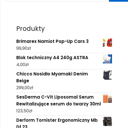
Produkty
Brimarex Namiot Pop-Up Cars 3
99,90
zł
Blok techniczny A4 240g ASTRA
4,00
zł
Chicco Nosidło Myamaki Denim
Beige
299,00
zł
SesDerma C-Vit Liposomal Serum
Rewitalizujące serum do twarzy 30ml
123,50
zł
Derform Tornister Ergonomiczny Mb
Df 23