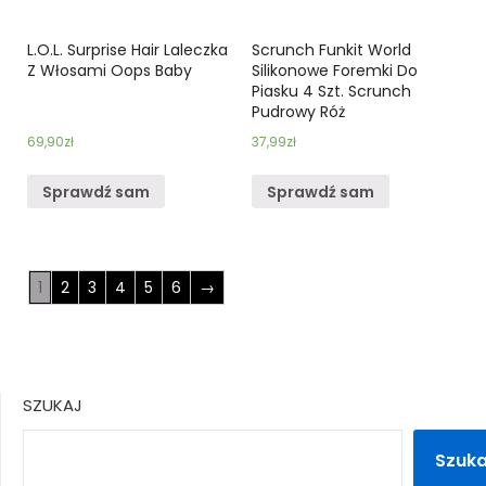
L.O.L. Surprise Hair Laleczka
Scrunch Funkit World
Z Włosami Oops Baby
Silikonowe Foremki Do
Piasku 4 Szt. Scrunch
Pudrowy Róż
69,90
zł
37,99
zł
Sprawdź sam
Sprawdź sam
1
2
3
4
5
6
→
SZUKAJ
Szuka