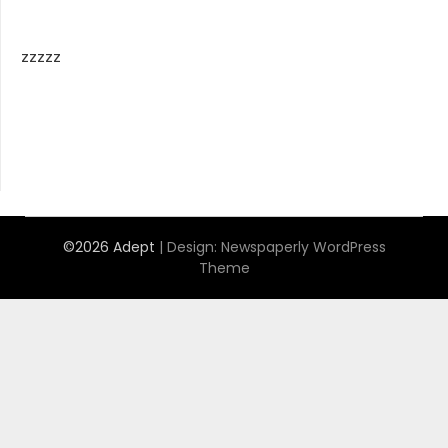
zzzzz
©2026 Adept
| Design:
Newspaperly WordPress
Theme