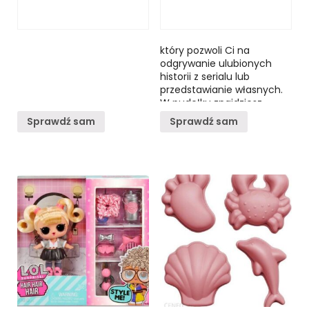
który pozwoli Ci na
odgrywanie ulubionych
historii z serialu lub
przedstawianie własnych.
W pudełku znajdziesz
odważnego psa Rubble
Sprawdź sam
Sprawdź sam
oraz żółty buldożer z
ruchomym wiertłem