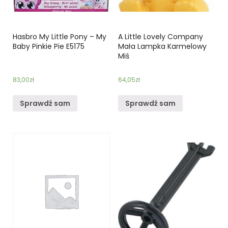
Hasbro My Little Pony – My
A Little Lovely Company
Baby Pinkie Pie E5175
Mała Lampka Karmelowy
Miś
83,00
zł
64,05
zł
Sprawdź sam
Sprawdź sam