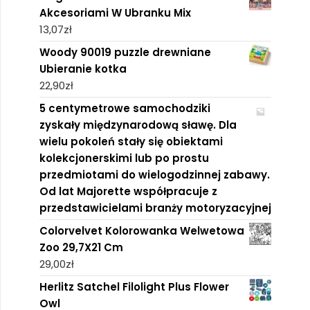
Akcesoriami W Ubranku Mix
13,07
zł
Woody 90019 puzzle drewniane
Ubieranie kotka
22,90
zł
5 centymetrowe samochodziki
zyskały międzynarodową sławę. Dla
wielu pokoleń stały się obiektami
kolekcjonerskimi lub po prostu
przedmiotami do wielogodzinnej zabawy.
Od lat Majorette współpracuje z
przedstawicielami branży motoryzacyjnej
Colorvelvet Kolorowanka Welwetowa
Zoo 29,7X21 Cm
29,00
zł
Herlitz Satchel Filolight Plus Flower
Owl