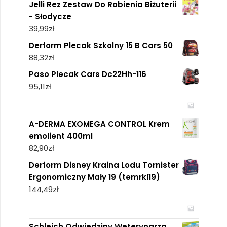
Jelli Rez Zestaw Do Robienia Biżuterii
- Słodycze
39,99
zł
Derform Plecak Szkolny 15 B Cars 50
88,32
zł
Paso Plecak Cars Dc22Hh-116
95,11
zł
A-DERMA EXOMEGA CONTROL Krem
emolient 400ml
82,90
zł
Derform Disney Kraina Lodu Tornister
Ergonomiczny Mały 19 (temrkl19)
144,49
zł
Schleich Odwiedziny Weterynarza