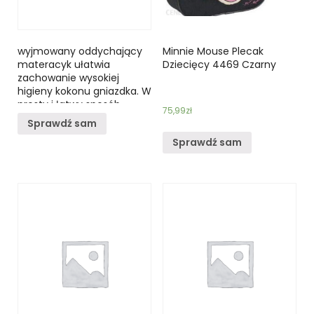
wyjmowany oddychający
Minnie Mouse Plecak
materacyk ułatwia
Dziecięcy 4469 Czarny
zachowanie wysokiej
higieny kokonu gniazdka. W
prosty i łatwy sposób
75,99
zł
możemy wyciągnąć
Sprawdź sam
materacyk i wyprać cały
Sprawdź sam
kokon gniazdko. Newborn
Nest zapewnia bardzo
dobrą cyrkulacją powietrza
– dzięki czemu wilgoć jest
z łatwością odprowadzana
na zewnątrz