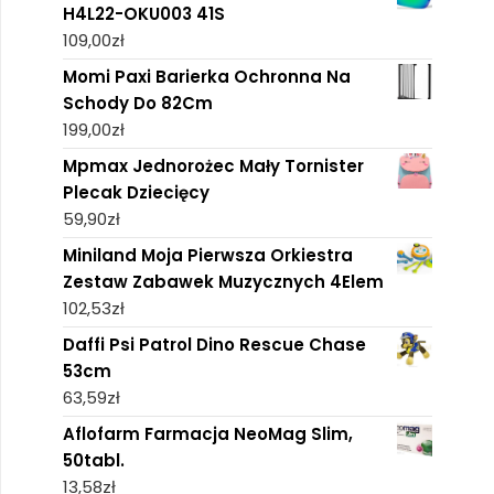
H4L22-OKU003 41S
109,00
zł
Momi Paxi Barierka Ochronna Na
Schody Do 82Cm
199,00
zł
Mpmax Jednorożec Mały Tornister
Plecak Dziecięcy
59,90
zł
Miniland Moja Pierwsza Orkiestra
Zestaw Zabawek Muzycznych 4Elem
102,53
zł
Daffi Psi Patrol Dino Rescue Chase
53cm
63,59
zł
Aflofarm Farmacja NeoMag Slim,
50tabl.
13,58
zł