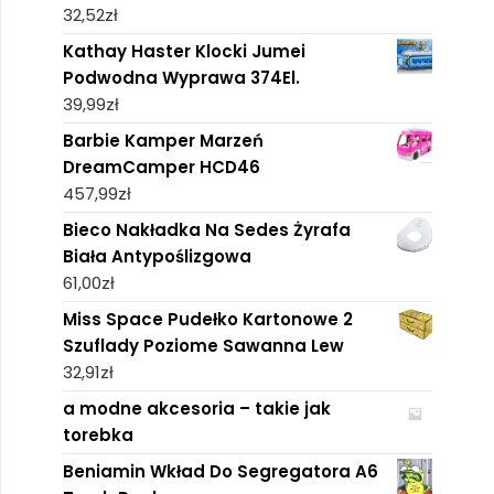
32,52
zł
Kathay Haster Klocki Jumei
Podwodna Wyprawa 374El.
39,99
zł
Barbie Kamper Marzeń
DreamCamper HCD46
457,99
zł
Bieco Nakładka Na Sedes Żyrafa
Biała Antypoślizgowa
61,00
zł
Miss Space Pudełko Kartonowe 2
Szuflady Poziome Sawanna Lew
32,91
zł
a modne akcesoria – takie jak
torebka
Beniamin Wkład Do Segregatora A6