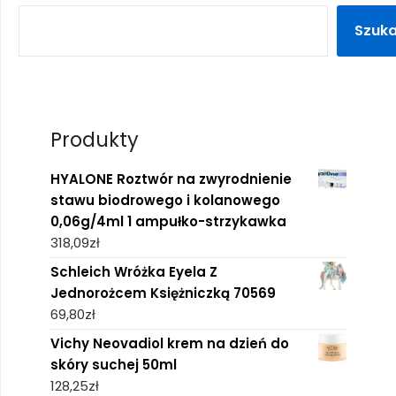
Szuka
Produkty
HYALONE Roztwór na zwyrodnienie
stawu biodrowego i kolanowego
0,06g/4ml 1 ampułko-strzykawka
318,09
zł
Schleich Wróżka Eyela Z
Jednorożcem Księżniczką 70569
69,80
zł
Vichy Neovadiol krem na dzień do
skóry suchej 50ml
128,25
zł