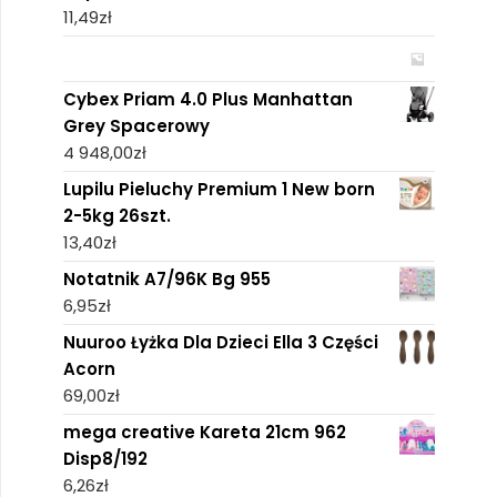
11,49
zł
Cybex Priam 4.0 Plus Manhattan
Grey Spacerowy
4 948,00
zł
Lupilu Pieluchy Premium 1 New born
2-5kg 26szt.
13,40
zł
Notatnik A7/96K Bg 955
6,95
zł
Nuuroo Łyżka Dla Dzieci Ella 3 Części
Acorn
69,00
zł
mega creative Kareta 21cm 962
Disp8/192
6,26
zł