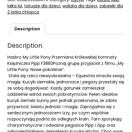
lalka lol
,
tatuaże dla dzieci
,
walizka dla dzieci
,
zabawki dla
2 latka chłopca
Description
Description
Hasbro My Little Pony Przemiana Królewskiej Komnaty
Księżniczka Pipp F3883Poznaj grupę przyjaciół z filmu „My
Little Pony: Nowe pokolenie”.
Stała się rzecz niewyobrażalna – Equestria straciła swoją
magię. Kucyki ziemskie, jednorożce i pegazy przestały się
ze sobą dogadywać. Każdy gatunek zamieszkał
oddzielnie wśród swoich pobratymców. Pełen ideałów
kucyk ziemski Sunny jest jednak przekonana, że zdoła
przywrócić światu jedność i magię. Zaprzyjaźnia się z
serdecznym jednorożcem Izzy, po czym wspólnie
rozpoczynają podróż do odległych krain. Tam spotykają
charyzmatyczne i odważne pegazice Pipp i Zipp oraz
odpowiedzialnego ziemskiego kucyka Hitcha. Choć nowi