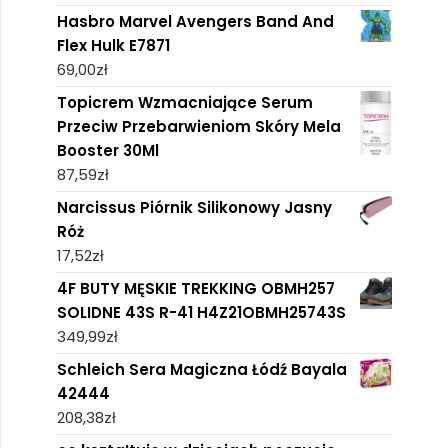
Hasbro Marvel Avengers Band And
Flex Hulk E7871
69,00
zł
Topicrem Wzmacniające Serum
Przeciw Przebarwieniom Skóry Mela
Booster 30Ml
87,59
zł
Narcissus Piórnik Silikonowy Jasny
Róż
17,52
zł
4F BUTY MĘSKIE TREKKING OBMH257
SOLIDNE 43S R-41 H4Z21OBMH25743S
349,99
zł
Schleich Sera Magiczna Łódź Bayala
42444
208,38
zł