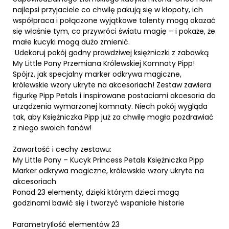
najlepsi przyjaciele co chwilę pakują się w kłopoty, ich
współpraca i połączone wyjątkowe talenty mogą okazać
się właśnie tym, co przywróci światu magię – i pokaże, że
małe kucyki mogą dużo zmienić.
Udekoruj pokój godny prawdziwej księżniczki z zabawką
My Little Pony Przemiana Królewskiej Komnaty Pipp!
Spójrz, jak specjalny marker odkrywa magiczne,
królewskie wzory ukryte na akcesoriach! Zestaw zawiera
figurkę Pipp Petals i inspirowane postaciami akcesoria do
urządzenia wymarzonej komnaty. Niech pokój wygląda
tak, aby Księżniczka Pipp już za chwilę mogła pozdrawiać
z niego swoich fanów!
Zawartość i cechy zestawu:
My Little Pony – Kucyk Princess Petals Księżniczka Pipp
Marker odkrywa magiczne, królewskie wzory ukryte na
akcesoriach
Ponad 23 elementy, dzięki którym dzieci mogą
godzinami bawić się i tworzyć wspaniałe historie
ParametryIlość elementów 23