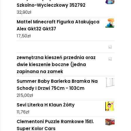
Szkolno-Wycieczkowy 352792
32,90
zł
Mattel Minecraft Figurka Atakująca
Alex Gkt32 Gkt37
17,50
zł
zewnętrzna kieszeń przednia oraz
dwie kieszenie boczne (jedna
zapinana na zamek
Summer Baby Barierka Bramka Na
Schody I Drzwi 75Cm - 103Cm
215,00
zł
Sevi Literka H Klaun Żółty
11,76
zł
Clementoni Puzzle Ramkowe 15El.
Super Kolor Cars