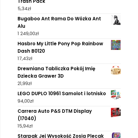
Trash Pack
5,34
zł
Bugaboo Ant Rama Do Wózka Ant
Alu
1 249,00
zł
Hasbro My Little Pony Pop Rainbow
Dash B0120
17,43
zł
Drewniana Tabliczka Pokój Imię
Dziecka Grawer 3D
21,99
zł
LEGO DUPLO 10961 Samolot i lotnisko
94,00
zł
Carrera Auto P&S DTM Display
(17040)
15,94
zł
Starpak Jej Wysokość Zosia Plecak