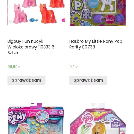
Bigbuy Fun Kucyk
Hasbro My Little Pony Pop
Wielokolorowy 110333 6
Rarity B0738
Sztuki
58,80
zł
9,21
zł
Sprawdź sam
Sprawdź sam