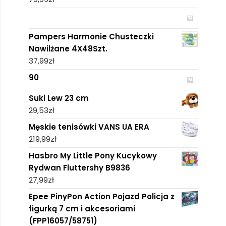
Pampers Harmonie Chusteczki
Nawilżane 4X48Szt.
37,99
zł
90
Suki Lew 23 cm
29,53
zł
Męskie tenisówki VANS UA ERA
219,99
zł
Hasbro My Little Pony Kucykowy
Rydwan Fluttershy B9836
27,99
zł
Epee PinyPon Action Pojazd Policja z
figurką 7 cm i akcesoriami
(FPP16057/58751)