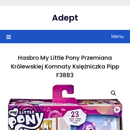
Skip
to
Adept
content
Menu
Hasbro My Little Pony Przemiana
Królewskiej Komnaty Księżniczka Pipp
F3883