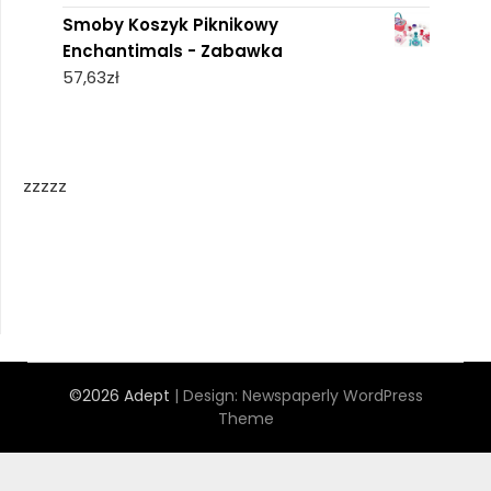
Smoby Koszyk Piknikowy
Enchantimals - Zabawka
57,63
zł
zzzzz
©2026 Adept
| Design:
Newspaperly WordPress
Theme