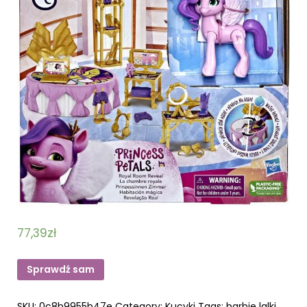
77,39
zł
Sprawdź sam
SKU:
0c8b9955b47e
Category:
Kucyki
Tags:
barbie lalki
,