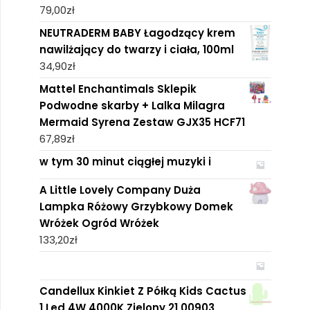
79,00
zł
NEUTRADERM BABY Łagodzący krem
nawilżający do twarzy i ciała, 100ml
34,90
zł
Mattel Enchantimals Sklepik
Podwodne skarby + Lalka Milagra
Mermaid Syrena Zestaw GJX35 HCF71
67,89
zł
w tym 30 minut ciągłej muzyki i
A Little Lovely Company Duża
Lampka Różowy Grzybkowy Domek
Wróżek Ogród Wróżek
133,20
zł
Candellux Kinkiet Z Półką Kids Cactus
1 Led 4W 4000K Zielony 21 00903