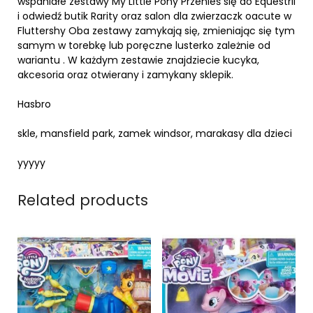
wspaniałe zestawy My Little Pony Przenieś się do Equestrii
i odwiedź butik Rarity oraz salon dla zwierzaczk oacute w
Fluttershy Oba zestawy zamykają się, zmieniając się tym
samym w torebkę lub poręczne lusterko zależnie od
wariantu . W każdym zestawie znajdziecie kucyka,
akcesoria oraz otwierany i zamykany sklepik.
Hasbro
skle, mansfield park, zamek windsor, marakasy dla dzieci
yyyyy
Related products