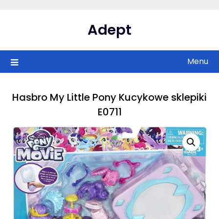
Skip
to
Adept
content
Menu
Hasbro My Little Pony Kucykowe sklepiki
E0711