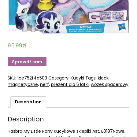
95,99
zł
Sprawdź sam
SKU:
1ce752f4a503
Category:
Kucyki
Tags:
klocki
magnetyczne
,
nerf
,
prezent dla 5 latki
,
wózek spacerowy
Description
Description
Hasbro My Little Pony Kucykowe sklepiki Ast. E0187Nowe,