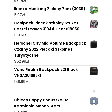
98,14
zł
Ikonka Mustang Zielony 7cm (3039)
5,07
zł
Coolpack Plecak szkolny Strike L
Pastel Leaves 31044CP nr B18050
139,14
zł
Herschel City Mid Volume Backpack
Czarny 2022 Plecaki Szkolne I
Turystyczne
352,99
zł
Vans Realm Backpack 22l Black
VN0A3UI6BLK1
148,99
zł
Chicco Boppy Poduszka Do
Karmienia Moon&Stars