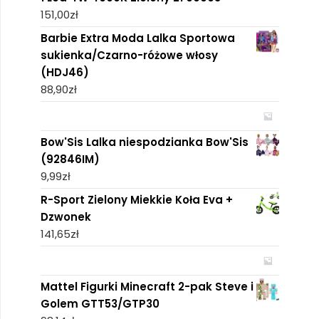
151,00
zł
Barbie Extra Moda Lalka Sportowa
sukienka/Czarno-różowe włosy
(HDJ46)
88,90
zł
Bow'Sis Lalka niespodzianka Bow'Sis
(92846IM)
9,99
zł
R-Sport Zielony Miekkie Koła Eva +
Dzwonek
141,65
zł
Mattel Figurki Minecraft 2-pak Steve i
Golem GTT53/GTP30