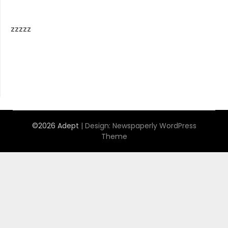
zzzzz
©2026 Adept
| Design:
Newspaperly WordPress
Theme