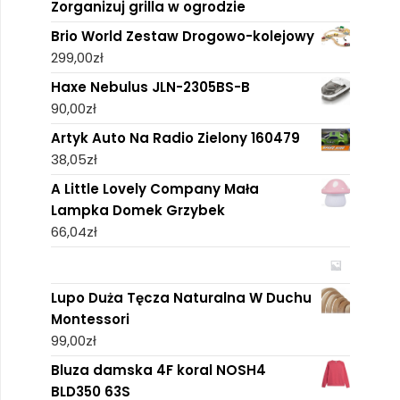
Zorganizuj grilla w ogrodzie
Brio World Zestaw Drogowo-kolejowy
299,00
zł
Haxe Nebulus JLN-2305BS-B
90,00
zł
Artyk Auto Na Radio Zielony 160479
38,05
zł
A Little Lovely Company Mała
Lampka Domek Grzybek
66,04
zł
Lupo Duża Tęcza Naturalna W Duchu
Montessori
99,00
zł
Bluza damska 4F koral NOSH4
BLD350 63S