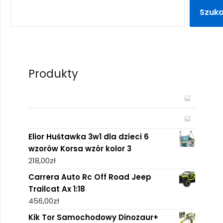
Szuka
Produkty
Elior Huśtawka 3w1 dla dzieci 6
wzorów Korsa wzór kolor 3
218,00
zł
Carrera Auto Rc Off Road Jeep
Trailcat Ax 1:18
456,00
zł
Kik Tor Samochodowy Dinozaur+