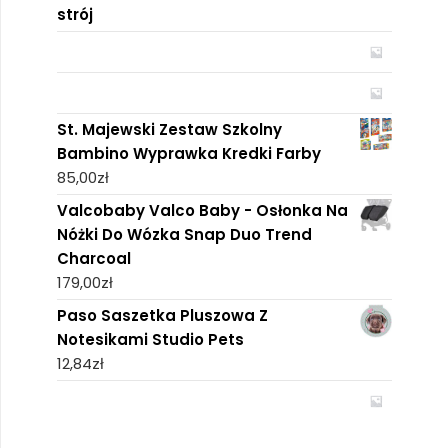
strój
St. Majewski Zestaw Szkolny
Bambino Wyprawka Kredki Farby
85,00
zł
Valcobaby Valco Baby - Osłonka Na
Nóżki Do Wózka Snap Duo Trend
Charcoal
179,00
zł
Paso Saszetka Pluszowa Z
Notesikami Studio Pets
12,84
zł