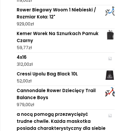
119,00
zł
Rower Biegowy Woom 1 Niebieski /
Rozmiar Koła: 12"
929,00
zł
Kemer Worek Na Sznurkach Pamuk
Czarny
59,77
zł
4x16
312,00
zł
Cressi Upolu Bag Black 10L
52,00
zł
Cannondale Rower Dziecięcy Trail
Balance Boys
979,00
zł
a nocą pomogą przezwyciężyć
trudne chwile. Każda maskotka
posiada charakterystyczny dla siebie