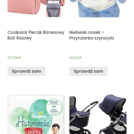
Coolpack Plecak Biznesowy
Niebieski nosek –
Bolt Różowy
Przytulanka szynszyla
127,94
zł
42,42
zł
Sprawdź sam
Sprawdź sam