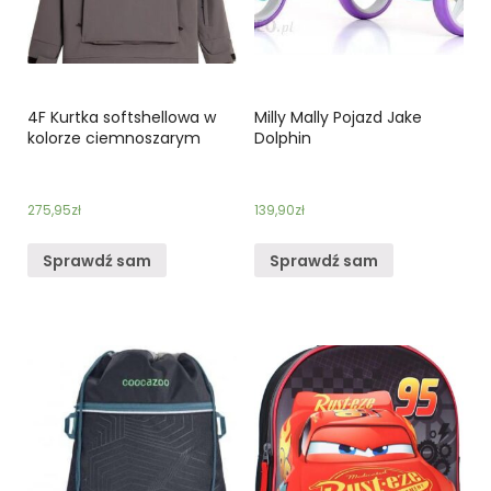
4F Kurtka softshellowa w
Milly Mally Pojazd Jake
kolorze ciemnoszarym
Dolphin
275,95
zł
139,90
zł
Sprawdź sam
Sprawdź sam