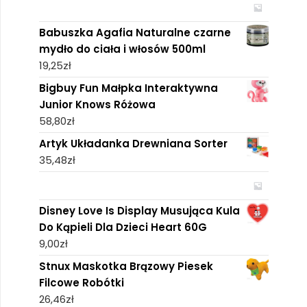
Babuszka Agafia Naturalne czarne
mydło do ciała i włosów 500ml
19,25
zł
Bigbuy Fun Małpka Interaktywna
Junior Knows Różowa
58,80
zł
Artyk Układanka Drewniana Sorter
35,48
zł
Disney Love Is Display Musująca Kula
Do Kąpieli Dla Dzieci Heart 60G
9,00
zł
Stnux Maskotka Brązowy Piesek
Filcowe Robótki
26,46
zł