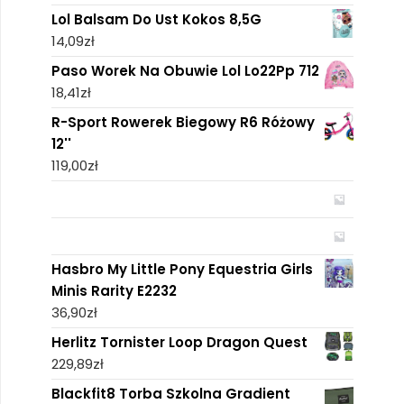
Lol Balsam Do Ust Kokos 8,5G
14,09
zł
Paso Worek Na Obuwie Lol Lo22Pp 712
18,41
zł
R-Sport Rowerek Biegowy R6 Różowy
12''
119,00
zł
Hasbro My Little Pony Equestria Girls
Minis Rarity E2232
36,90
zł
Herlitz Tornister Loop Dragon Quest
229,89
zł
Blackfit8 Torba Szkolna Gradient