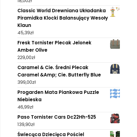
18,00
zł
Classic World Drewniana Układanka
Piramidka Klocki Balansujący Wesoły
Klaun
45,39
zł
Fresk Tornister Plecak Jelonek
Amber Olive
229,00
zł
Caramel & Cie. Średni Plecak
Caramel &Amp; Cie. Butterfly Blue
399,00
zł
Progarden Mata Piankowa Puzzle
Niebieska
46,99
zł
Paso Tornister Cars Dc22Hh-525
139,90
zł
Świecąca Dziecięca Pościel