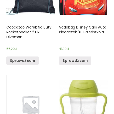
Coocazoo Worek Na Buty
Vadobag Disney Cars Auta
Rocketpocket 2 Fix
Plecaczek 3D Przedszkola
Diveman
55,20
zł
41,90
zł
Sprawdź sam
Sprawdź sam