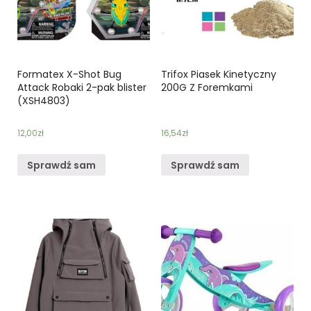
Formatex X-Shot Bug
Trifox Piasek Kinetyczny
Attack Robaki 2-pak blister
200G Z Foremkami
(XSH4803)
12,00
zł
16,54
zł
Sprawdź sam
Sprawdź sam