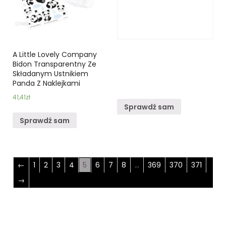
A Little Lovely Company
Bidon Transparentny Ze
Składanym Ustnikiem
Panda Z Naklejkami
41,41
zł
Sprawdź sam
Sprawdź sam
←
1
2
3
4
5
6
7
8
…
369
370
371
→