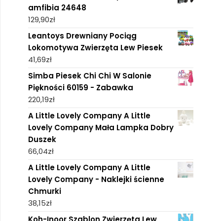
amfibia 24648
129,90
zł
Leantoys Drewniany Pociąg
Lokomotywa Zwierzęta Lew Piesek
41,69
zł
Simba Piesek Chi Chi W Salonie
Piękności 60159 - Zabawka
220,19
zł
A Little Lovely Company A Little
Lovely Company Mała Lampka Dobry
Duszek
66,04
zł
A Little Lovely Company A Little
Lovely Company - Naklejki ścienne
Chmurki
38,15
zł
Koh-Inoor Szablon Zwierzęta Lew