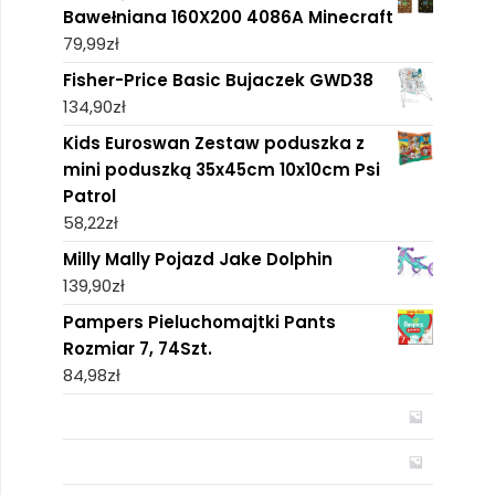
Bawełniana 160X200 4086A Minecraft
79,99
zł
Fisher-Price Basic Bujaczek GWD38
134,90
zł
Kids Euroswan Zestaw poduszka z
mini poduszką 35x45cm 10x10cm Psi
Patrol
58,22
zł
Milly Mally Pojazd Jake Dolphin
139,90
zł
Pampers Pieluchomajtki Pants
Rozmiar 7, 74Szt.
84,98
zł