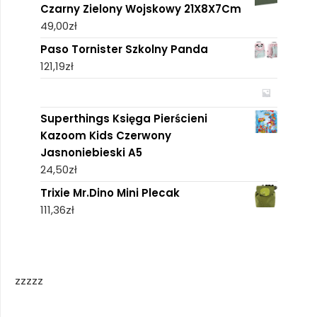
Czarny Zielony Wojskowy 21X8X7Cm
49,00
zł
Paso Tornister Szkolny Panda
121,19
zł
Superthings Księga Pierścieni
Kazoom Kids Czerwony
Jasnoniebieski A5
24,50
zł
Trixie Mr.Dino Mini Plecak
111,36
zł
zzzzz