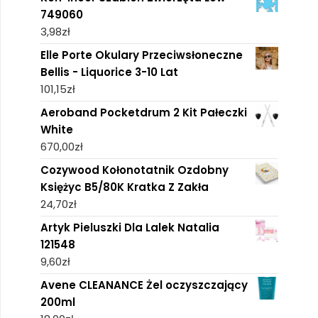
749060
3,98
zł
Elle Porte Okulary Przeciwsłoneczne
Bellis - Liquorice 3-10 Lat
101,15
zł
Aeroband Pocketdrum 2 Kit Pałeczki
White
670,00
zł
Cozywood Kołonotatnik Ozdobny
Księżyc B5/80K Kratka Z Zakła
24,70
zł
Artyk Pieluszki Dla Lalek Natalia
121548
9,60
zł
Avene CLEANANCE Żel oczyszczający
200ml