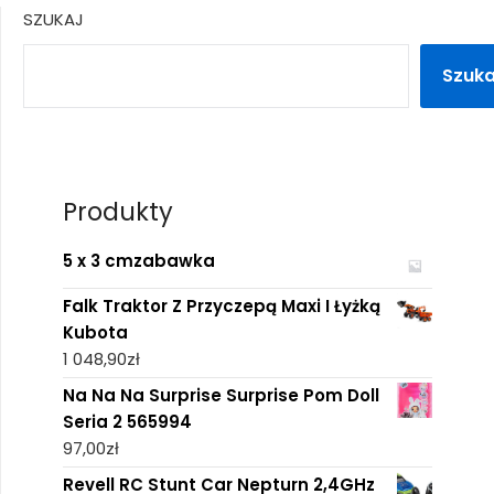
SZUKAJ
Szuka
Produkty
5 x 3 cmzabawka
Falk Traktor Z Przyczepą Maxi I Łyżką
Kubota
1 048,90
zł
Na Na Na Surprise Surprise Pom Doll
Seria 2 565994
97,00
zł
Revell RC Stunt Car Nepturn 2,4GHz