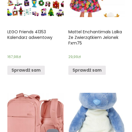
LEGO Friends 41353
Mattel Enchantimals Lalka
Kalendarz adwentowy
Ze Zwierzątkiem Jelonek
Fxm75
167,98
zł
29,99
zł
Sprawdź sam
Sprawdź sam