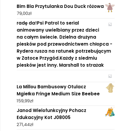
Bim Bla Przytulanka Dou Duck różowa
79,00
zł
radę da!Psi Patrol to serial
animowany uwielbiany przez dzieci
na całym świecie. Dzielna drużyna
piesków pod przewodnictwem chłopca -
Rydera rusza na ratunek potrzebującym
w Zatoce Przygód.Każdy z siedmiu
piesków jest inny. Marshall to strażak
La Millou Bambusowy Otulacz
Mgiełka Fringe Medium Size Beebee
159,99
zł
Janod Wielofunkcyjny Pchacz
Edukacyjny Kot J08005
271,44
zł