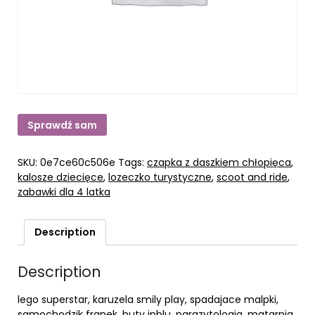
Sprawdź sam
SKU:
0e7ce60c506e
Tags:
czapka z daszkiem chłopięca
,
kalosze dziecięce
,
lozeczko turystyczne
,
scoot and ride
,
zabawki dla 4 latka
Description
Description
lego superstar, karuzela smily play, spadajace malpki,
samochodzik franek, buty inblu, parazytologia, matarnia