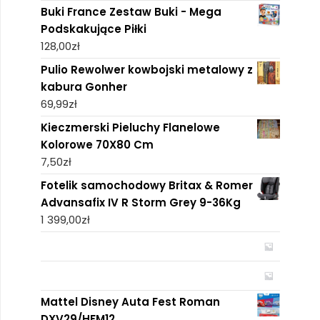
Buki France Zestaw Buki - Mega
Podskakujące Piłki
128,00
zł
Pulio Rewolwer kowbojski metalowy z
kabura Gonher
69,99
zł
Kieczmerski Pieluchy Flanelowe
Kolorowe 70X80 Cm
7,50
zł
Fotelik samochodowy Britax & Romer
Advansafix IV R Storm Grey 9-36Kg
1 399,00
zł
Mattel Disney Auta Fest Roman
DXV29/HFM12