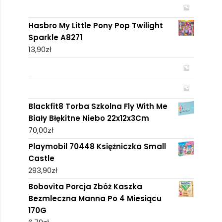
Hasbro My Little Pony Pop Twilight
Sparkle A8271
13,90
zł
Blackfit8 Torba Szkolna Fly With Me
Biały Błękitne Niebo 22x12x3Cm
70,00
zł
Playmobil 70448 Księżniczka Small
Castle
293,90
zł
Bobovita Porcja Zbóż Kaszka
Bezmleczna Manna Po 4 Miesiącu
170G