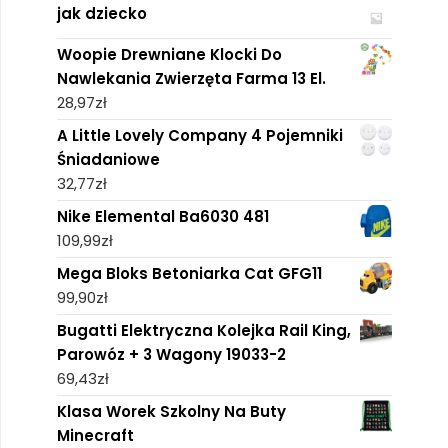
jak dziecko
Woopie Drewniane Klocki Do
Nawlekania Zwierzęta Farma 13 El.
28,97
zł
A Little Lovely Company 4 Pojemniki
Śniadaniowe
32,77
zł
Nike Elemental Ba6030 481
109,99
zł
Mega Bloks Betoniarka Cat GFG11
99,90
zł
Bugatti Elektryczna Kolejka Rail King,
Parowóz + 3 Wagony 19033-2
69,43
zł
Klasa Worek Szkolny Na Buty
Minecraft