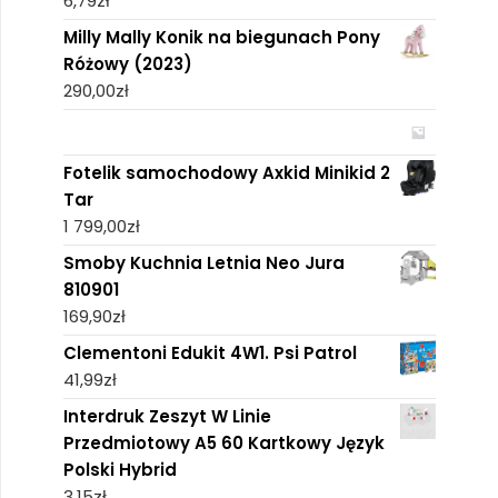
6,79
zł
Milly Mally Konik na biegunach Pony
Różowy (2023)
290,00
zł
Fotelik samochodowy Axkid Minikid 2
Tar
1 799,00
zł
Smoby Kuchnia Letnia Neo Jura
810901
169,90
zł
Clementoni Edukit 4W1. Psi Patrol
41,99
zł
Interdruk Zeszyt W Linie
Przedmiotowy A5 60 Kartkowy Język
Polski Hybrid
3,15
zł