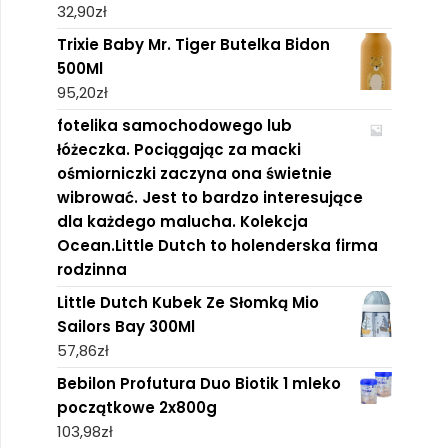
32,90
zł
Trixie Baby Mr. Tiger Butelka Bidon
500Ml
95,20
zł
fotelika samochodowego lub
łóżeczka. Pociągając za macki
ośmiorniczki zaczyna ona świetnie
wibrować. Jest to bardzo interesujące
dla każdego malucha. Kolekcja
Ocean.Little Dutch to holenderska firma
rodzinna
Little Dutch Kubek Ze Słomką Mio
Sailors Bay 300Ml
57,86
zł
Bebilon Profutura Duo Biotik 1 mleko
początkowe 2x800g
103,98
zł