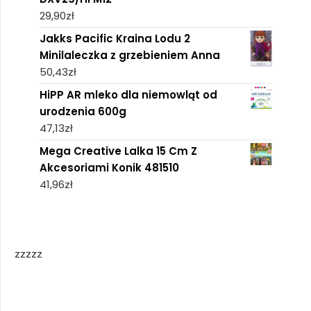
29,90
zł
Jakks Pacific Kraina Lodu 2
Minilaleczka z grzebieniem Anna
50,43
zł
HiPP AR mleko dla niemowląt od
urodzenia 600g
47,13
zł
Mega Creative Lalka 15 Cm Z
Akcesoriami Konik 481510
41,96
zł
zzzzz