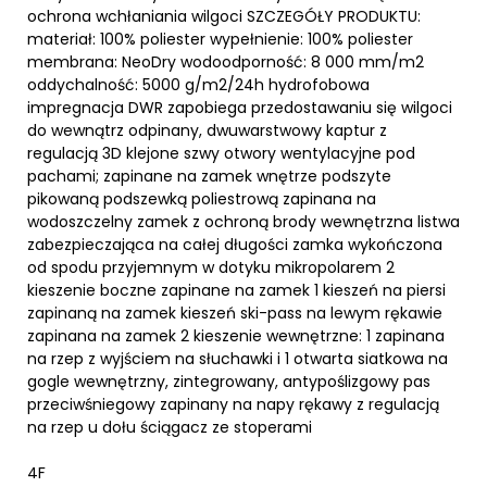
ochrona wchłaniania wilgoci SZCZEGÓŁY PRODUKTU:
materiał: 100% poliester wypełnienie: 100% poliester
membrana: NeoDry wodoodporność: 8 000 mm/m2
oddychalność: 5000 g/m2/24h hydrofobowa
impregnacja DWR zapobiega przedostawaniu się wilgoci
do wewnątrz odpinany, dwuwarstwowy kaptur z
regulacją 3D klejone szwy otwory wentylacyjne pod
pachami; zapinane na zamek wnętrze podszyte
pikowaną podszewką poliestrową zapinana na
wodoszczelny zamek z ochroną brody wewnętrzna listwa
zabezpieczająca na całej długości zamka wykończona
od spodu przyjemnym w dotyku mikropolarem 2
kieszenie boczne zapinane na zamek 1 kieszeń na piersi
zapinaną na zamek kieszeń ski-pass na lewym rękawie
zapinana na zamek 2 kieszenie wewnętrzne: 1 zapinana
na rzep z wyjściem na słuchawki i 1 otwarta siatkowa na
gogle wewnętrzny, zintegrowany, antypoślizgowy pas
przeciwśniegowy zapinany na napy rękawy z regulacją
na rzep u dołu ściągacz ze stoperami
4F