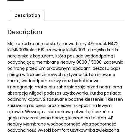
Description
Description
Męska kurtka narciarska/zimowa firmy 4Fmodel: H4Z21
KUMN003kolor: 61S czerwony KUMN003 to męska kurtka
narciarska z kapturem, która posiada wodoodporną i
oddychającą membranę NeoDry 8000 / 5000. Zapewnia
ochronę przed umiarkowanymi opadami deszczu bądź
śniegu w trakcie zimowych aktywności. Laminowane
zamki, wodoodporne szwy oraz hydrofobowa
impregnacja materiału zabezpieczają przed nadmierną
absorpcją wilgoci podczas użytkowania. Kurtka posiada:
odpinany kaptur, 2 zasuwane boczne kieszenie, 1 kieszeń
zasuwaną na piersi oraz kieszeń ski-pass na lewym
rękawie. Wewnątrz: siateczkową otwartą kieszeń na
gogle oraz zasuwaną boczną kieszeń na telefon. 4F
NeoDry Membrane wodoodporność wiatroodporność
oddychalność wysoki komfort użytkownika zwiększona