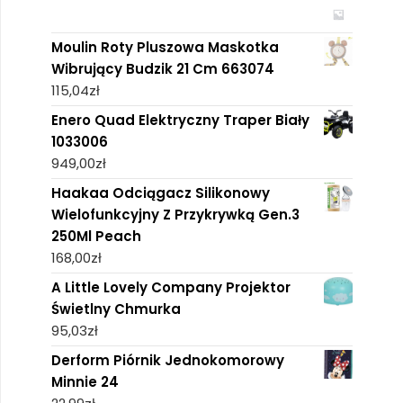
Moulin Roty Pluszowa Maskotka
Wibrujący Budzik 21 Cm 663074
115,04
zł
Enero Quad Elektryczny Traper Biały
1033006
949,00
zł
Haakaa Odciągacz Silikonowy
Wielofunkcyjny Z Przykrywką Gen.3
250Ml Peach
168,00
zł
A Little Lovely Company Projektor
Świetlny Chmurka
95,03
zł
Derform Piórnik Jednokomorowy
Minnie 24