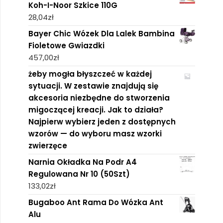
Koh-I-Noor Szkice 110G
28,04
zł
Bayer Chic Wózek Dla Lalek Bambina
Fioletowe Gwiazdki
457,00
zł
żeby mogła błyszczeć w każdej
sytuacji. W zestawie znajdują się
akcesoria niezbędne do stworzenia
migoczącej kreacji. Jak to działa?
Najpierw wybierz jeden z dostępnych
wzorów — do wyboru masz wzorki
zwierzęce
Narnia Okładka Na Podr A4
Regulowana Nr 10 (50Szt)
133,02
zł
Bugaboo Ant Rama Do Wózka Ant
Alu