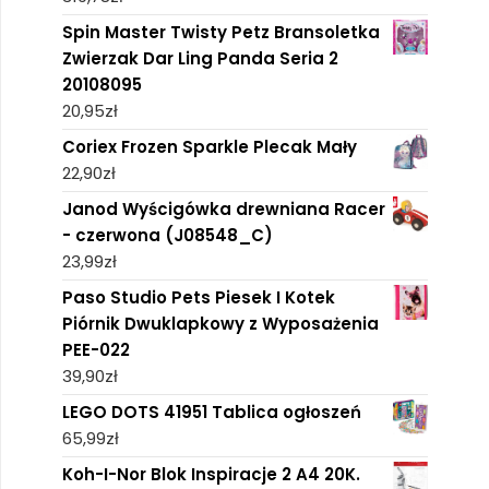
Spin Master Twisty Petz Bransoletka
Zwierzak Dar Ling Panda Seria 2
20108095
20,95
zł
Coriex Frozen Sparkle Plecak Mały
22,90
zł
Janod Wyścigówka drewniana Racer
- czerwona (J08548_C)
23,99
zł
Paso Studio Pets Piesek I Kotek
Piórnik Dwuklapkowy z Wyposażenia
PEE-022
39,90
zł
LEGO DOTS 41951 Tablica ogłoszeń
65,99
zł
Koh-I-Nor Blok Inspiracje 2 A4 20K.