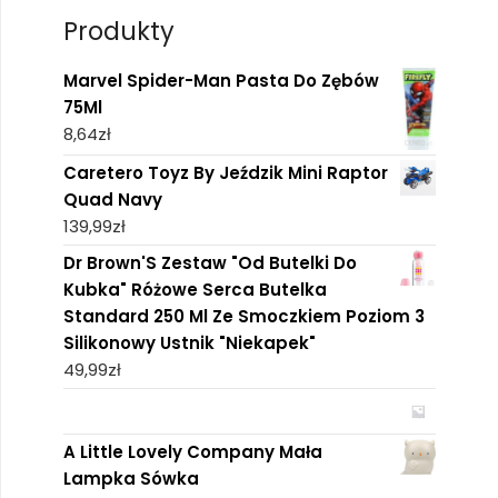
Produkty
Marvel Spider-Man Pasta Do Zębów
75Ml
8,64
zł
Caretero Toyz By Jeździk Mini Raptor
Quad Navy
139,99
zł
Dr Brown'S Zestaw "Od Butelki Do
Kubka" Różowe Serca Butelka
Standard 250 Ml Ze Smoczkiem Poziom 3
Silikonowy Ustnik "Niekapek"
49,99
zł
A Little Lovely Company Mała
Lampka Sówka