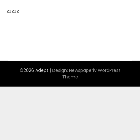
zzzzz
©2026 Adept
| Design:
Newspaperly WordPress
Theme