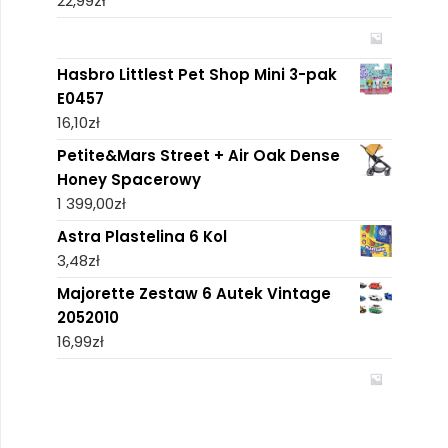
22,99
zł
Hasbro Littlest Pet Shop Mini 3-pak
E0457
16,10
zł
Petite&Mars Street + Air Oak Dense
Honey Spacerowy
1 399,00
zł
Astra Plastelina 6 Kol
3,48
zł
Majorette Zestaw 6 Autek Vintage
2052010
16,99
zł