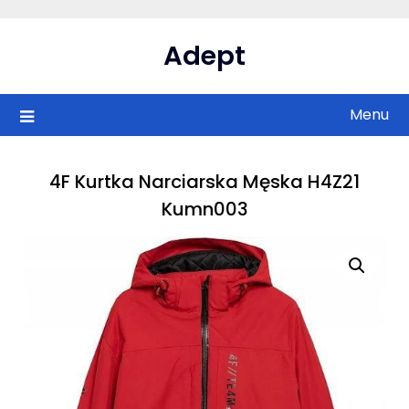
Skip
to
Adept
content
Menu
4F Kurtka Narciarska Męska H4Z21
Kumn003