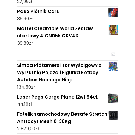
27,99
zł
Paso Piórnik Cars
36,90
zł
Mattel Creatable World Zestaw
startowy 4 GND55 GKV43
39,80
zł
Simba Pidżamersi Tor Wyścigowy z
Wyrzutnią Pojazd i Figurka Kotboy
Autobus Nocnego Ninji
134,50
zł
Laser Pegs Cargo Plane 12w1 94el.
44,10
zł
Fotelik samochodowy Besafe Stretch
Antracyt Mesh 0-36Kg
2 879,00
zł