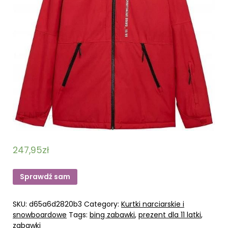
247,95
zł
Sprawdź sam
SKU:
d65a6d2820b3
Category:
Kurtki narciarskie i
snowboardowe
Tags:
bing zabawki
,
prezent dla 11 latki
,
zabawki