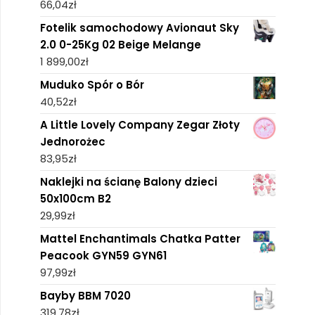
66,04
zł
Fotelik samochodowy Avionaut Sky
2.0 0-25Kg 02 Beige Melange
1 899,00
zł
Muduko Spór o Bór
40,52
zł
A Little Lovely Company Zegar Złoty
Jednorożec
83,95
zł
Naklejki na ścianę Balony dzieci
50x100cm B2
29,99
zł
Mattel Enchantimals Chatka Patter
Peacook GYN59 GYN61
97,99
zł
Bayby BBM 7020
319,78
zł