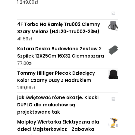
1 249,00
zł
4F Torba Na Ramię Tru002 Ciemny
Szary Melanż (H4L20-Tru002-23M)
41,59
zł
Katara Deska Budowlana Zestaw 2
Szpilek 12X25Cm 16X32 Ciemnoszara
77,00
zł
Tommy Hilfiger Plecak Dziecięcy
Kolor Czarny Duży Z Nadrukiem
299,99
zł
jak świętować różne okazje. Klocki
DUPLO dla maluchów są
projektowane tak
Malplay Wiertarka Elektryczna dla
dzieci Majsterkowicz - Zabawka