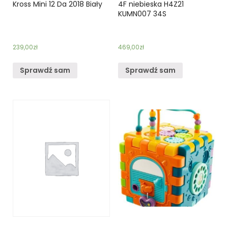
Kross Mini 12 Da 2018 Biały
4F niebieska H4Z21
KUMN007 34S
239,00
zł
469,00
zł
Sprawdź sam
Sprawdź sam