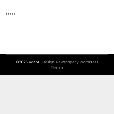
zzzzz
©2026 Adept
| Design:
Newspaperly WordPress
Theme