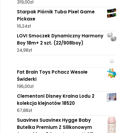
319,00
zł
Starpak Piórnik Tuba Pixel Game
Pickaxe
16,24
zł
LOVI Smoczek Dynamiczny Harmony
Boy 18m+ 2 szt. (22/908boy)
24,98
zł
Fat Brain Toys Pchacz Wesołe
Świderki
196,00
zł
Clementoni Disney Kraina Lodu 2
kolekcja klejnotów 18520
67,88
zł
Suavinex Suavinex Hygge Baby
Butelka Premium Z Silikonowym