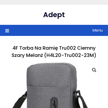
Skip
to
Adept
content
Menu
4F Torba Na Ramię Tru002 Ciemny
Szary Melanż (H4L20-Tru002-23M)