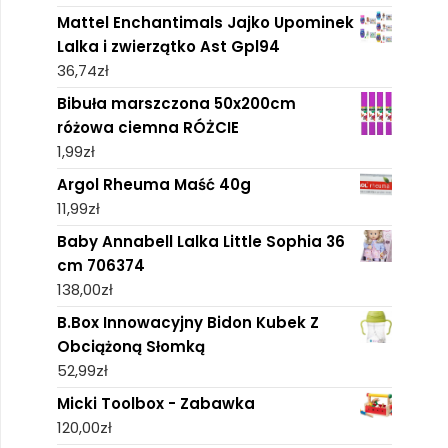
Mattel Enchantimals Jajko Upominek
Lalka i zwierzątko Ast Gpl94
36,74
zł
Bibuła marszczona 50x200cm
różowa ciemna RÓŻCIE
1,99
zł
Argol Rheuma Maść 40g
11,99
zł
Baby Annabell Lalka Little Sophia 36
cm 706374
138,00
zł
B.Box Innowacyjny Bidon Kubek Z
Obciążoną Słomką
52,99
zł
Micki Toolbox - Zabawka
120,00
zł