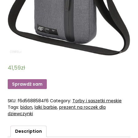
41,59
zł
Sprawdź sam
SKU:
f6d5688584f6
Category:
Torby i saszetki męskie
Tags:
bidon
,
lalki barbie
,
prezent na roczek dla
dziewczynki
Description