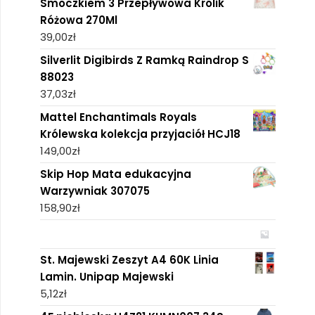
Smoczkiem 3 Przepływowa Królik
Różowa 270Ml
39,00
zł
Silverlit Digibirds Z Ramką Raindrop S
88023
37,03
zł
Mattel Enchantimals Royals
Królewska kolekcja przyjaciół HCJ18
149,00
zł
Skip Hop Mata edukacyjna
Warzywniak 307075
158,90
zł
St. Majewski Zeszyt A4 60K Linia
Lamin. Unipap Majewski
5,12
zł