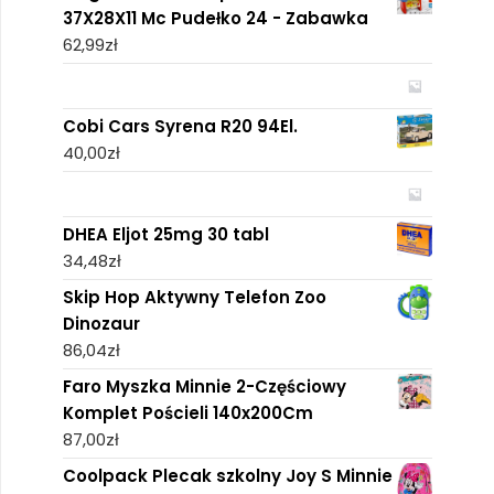
37X28X11 Mc Pudełko 24 - Zabawka
62,99
zł
Cobi Cars Syrena R20 94El.
40,00
zł
DHEA Eljot 25mg 30 tabl
34,48
zł
Skip Hop Aktywny Telefon Zoo
Dinozaur
86,04
zł
Faro Myszka Minnie 2-Częściowy
Komplet Pościeli 140x200Cm
87,00
zł
Coolpack Plecak szkolny Joy S Minnie