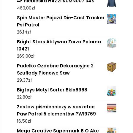
4F niebieska H4Z21 KUMN007 34S
469,00
zł
Spin Master Pojazd Die-Cast Tracker
Psi Patrol
26,14
zł
Bright Stars Aktywna Zorza Polarna
10421
269,00
zł
Pudełko Ozdobne Dekoracyjne 2
Szuflady Pionowe Saw
29,37
zł
Bigtoys Motyl Sorter Bklo6968
22,80
zł
Zestaw piśmienniczy w saszetce
Paw Patrol 5 elementów PW19769
16,50
zł
Mega Creative Supermark B O Akc