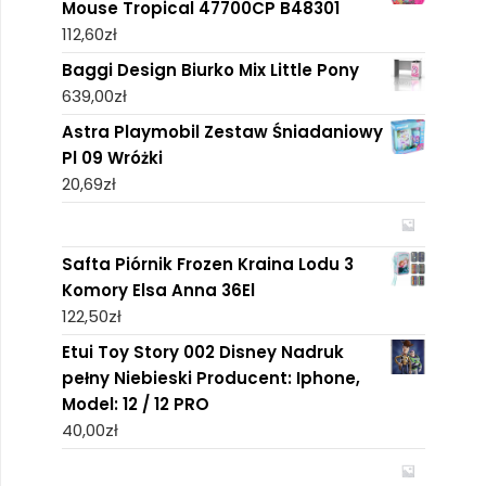
Mouse Tropical 47700CP B48301
112,60
zł
Baggi Design Biurko Mix Little Pony
639,00
zł
Astra Playmobil Zestaw Śniadaniowy
Pl 09 Wróżki
20,69
zł
Safta Piórnik Frozen Kraina Lodu 3
Komory Elsa Anna 36El
122,50
zł
Etui Toy Story 002 Disney Nadruk
pełny Niebieski Producent: Iphone,
Model: 12 / 12 PRO
40,00
zł