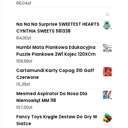
66,04
zł
Na Na Na Surprise SWEETEST HEARTS
CYNTHIA SWEETS 581338
84,00
zł
Humbi Mata Piankowa Edukacyjna
Puzzle Piankowe 2W1 Kojec 120XCm
109,99
zł
Cartamundi Karty Copag 310 Gaff
Czerwone
15,39
zł
Mesmed Aspirator Do Nosa Dla
Niemowląt MM 118
107,00
zł
Fancy Toys Kręgle Zestaw Do Gry W
Siatce