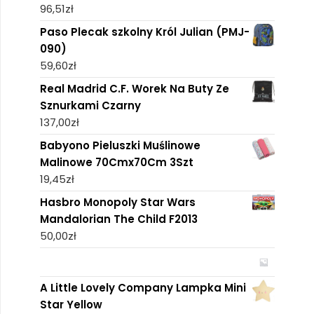
96,51
zł
Paso Plecak szkolny Król Julian (PMJ-
090)
59,60
zł
Real Madrid C.F. Worek Na Buty Ze
Sznurkami Czarny
137,00
zł
Babyono Pieluszki Muślinowe
Malinowe 70Cmx70Cm 3Szt
19,45
zł
Hasbro Monopoly Star Wars
Mandalorian The Child F2013
50,00
zł
A Little Lovely Company Lampka Mini
Star Yellow