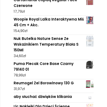
Czerwone
17,79
zł
Woopie Royal Lalka Interaktywna Miś
45 Cm + Akc.
154,90
zł
Nuk Butelka Nature Sense Ze
Wskaźnikiem Temperatury Biała S
150Ml
34,60
zł
Puma Plecak Core Base Czarny
79140 01
78,99
zł
Reumogel Żel Borowinowy 130 G
31,97
zł
aby słuchać dźwięków klikania
Llc Naklejki Dla Dzieci Ścienne