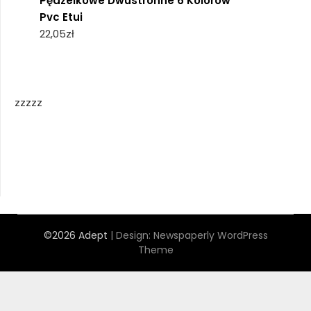
Pędzelkowe Dwustronne 6 Kolorów
Pvc Etui
22,05
zł
zzzzz
©2026 Adept
| Design:
Newspaperly WordPress
Theme