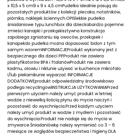
x 10,5 x 5 cm9 x 9 x 4,5 cmPudełka idealnie pasują do
pozostałych produktów z kolekcji: plecaka, notatników,
piórnika, naklejek ściennych.OPISlekkie pudełka
śniadaniowe typu lunchbox dla dzieckabardzo pojemne:
zmieści kanapki i przekąskisztywna konstrukcja
zapobiega zgniataniu się owoców, przekąsek i
kanapekdo pudełka można dopasować bidon z tym
samym wzoremINFORMACJEProdukt wykonany jest z
bezpiecznego dla dzieci PPProdukt nie zawiera
plastyfikatorów BPA i ftalanówProdukt nie zawiera
kadmu, ołowiu i niklunie używać w kuchence mikrofalo
i/lub piekarnikunie wyparzać INFORMACJE
DODATKOWEprodukt odpowiedzialny środowiskowo
podlega recyclingowiINSTRUKCJA UŻYTKOWANIAPrzed
pierwszym użyciem należy umyć produkt w letniej
wodzie z niewielką ilością płynu do mycia naczyń i
pozostawić do wyschnięcia.Przed każdym użyciem
należy umyć produkt w wodzie z mydłem i pozostawić
do wyschnięcia.Produkt nie nadaje się do mycia w
zmywarce.Śniadaniówkę należy wymieniać co 3 – 6
miesiące ze względów bezpieczeństwa i higieny.DLA