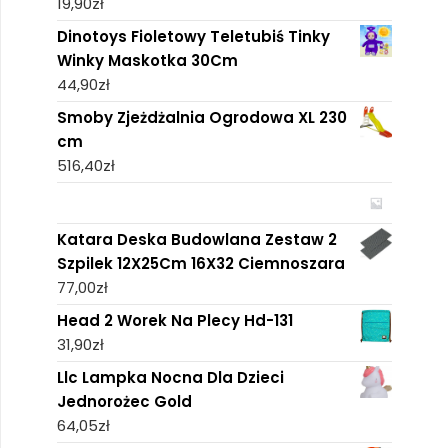
19,90
zł
Dinotoys Fioletowy Teletubiś Tinky
Winky Maskotka 30Cm
44,90
zł
Smoby Zjeżdżalnia Ogrodowa XL 230
cm
516,40
zł
Katara Deska Budowlana Zestaw 2
Szpilek 12X25Cm 16X32 Ciemnoszara
77,00
zł
Head 2 Worek Na Plecy Hd-131
31,90
zł
Llc Lampka Nocna Dla Dzieci
Jednorożec Gold
64,05
zł