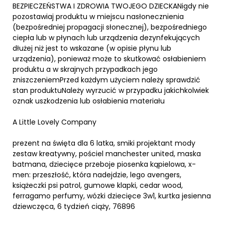
BEZPIECZEŃSTWA I ZDROWIA TWOJEGO DZIECKANigdy nie
pozostawiaj produktu w miejscu nasłonecznienia
(bezpośredniej propagacji słonecznej), bezpośredniego
ciepła lub w płynach lub urządzenia dezynfekujących
dłużej niż jest to wskazane (w opisie płynu lub
urządzenia), ponieważ może to skutkować osłabieniem
produktu a w skrajnych przypadkach jego
zniszczeniemPrzed każdym użyciem należy sprawdzić
stan produktuNależy wyrzucić w przypadku jakichkolwiek
oznak uszkodzenia lub osłabienia materiału
A Little Lovely Company
prezent na święta dla 6 latka, smiki projektant mody
zestaw kreatywny, pościel manchester united, maska
batmana, dziecięce przeboje piosenka kąpielowa, x-
men: przeszłość, która nadejdzie, lego avengers,
książeczki psi patrol, gumowe klapki, cedar wood,
ferragamo perfumy, wózki dziecięce 3w1, kurtka jesienna
dziewczęca, 6 tydzień ciąży, 76896