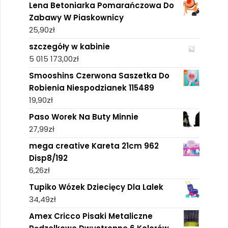
Lena Betoniarka Pomarańczowa Do
Zabawy W Piaskownicy
25,90
zł
szczegóły w kabinie
5 015 173,00
zł
Smooshins Czerwona Saszetka Do
Robienia Niespodzianek 115489
19,90
zł
Paso Worek Na Buty Minnie
27,99
zł
mega creative Kareta 21cm 962
Disp8/192
6,26
zł
Tupiko Wózek Dziecięcy Dla Lalek
34,49
zł
Amex Cricco Pisaki Metaliczne