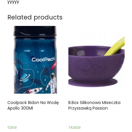
yyyyy
Related products
Coolpack Bidon Na Wodę
B.Box Silikonowa Miseczka
Apollo 300Ml
Przyssawką Passion
11,91
zł
74,93
zł