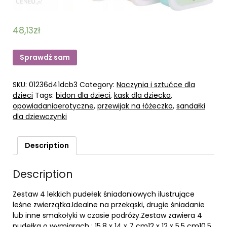
48,13
zł
Sprawdź sam
SKU:
01236d41dcb3
Category:
Naczynia i sztućce dla
dzieci
Tags:
bidon dla dzieci
,
kask dla dziecka
,
opowiadaniaerotyczne
,
przewijak na łóżeczko
,
sandałki
dla dziewczynki
Description
Description
Zestaw 4 lekkich pudełek śniadaniowych ilustrujące
leśne zwierzątka.Idealne na przekąski, drugie śniadanie
lub inne smakołyki w czasie podróży.Zestaw zawiera 4
pudełka o wymiarach : 15,8 x 14 x 7 cm12 x 12 x 5,5 cm10,5