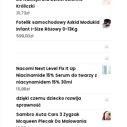
Króliczki
31,73
zł
Fotelik samochodowy Axkid Modukid
Infant I-Size Różowy 0-13Kg
599,00
zł
Nacomi Next Level Fix It Up
Niacinamide 15% Serum do twarzy z
niacynamidem 15% 30ml
15,98
zł
dzięki czemu dziecko rozwija
sprawność
Sambro Auta Cars 3 Zygzak
Mcqueen Plecak Do Malowania