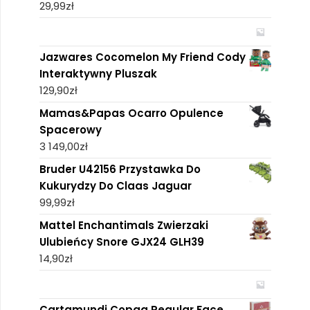
29,99
zł
Jazwares Cocomelon My Friend Cody
Interaktywny Pluszak
129,90
zł
Mamas&Papas Ocarro Opulence
Spacerowy
3 149,00
zł
Bruder U42156 Przystawka Do
Kukurydzy Do Claas Jaguar
99,99
zł
Mattel Enchantimals Zwierzaki
Ulubieńcy Snore GJX24 GLH39
14,90
zł
Cartamundi Copaq Regular Face