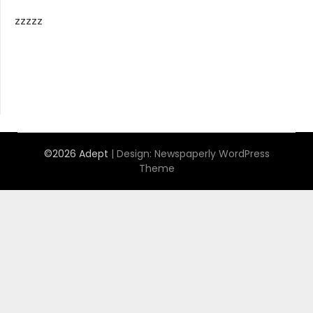
zzzzz
©2026 Adept
| Design:
Newspaperly WordPress
Theme