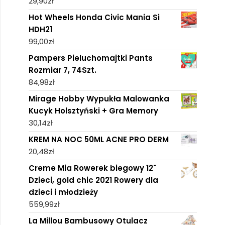
29,90
zł
Hot Wheels Honda Civic Mania Si
HDH21
99,00
zł
Pampers Pieluchomajtki Pants
Rozmiar 7, 74Szt.
84,98
zł
Mirage Hobby Wypukła Malowanka
Kucyk Holsztyński + Gra Memory
30,14
zł
KREM NA NOC 50ML ACNE PRO DERM
20,48
zł
Creme Mia Rowerek biegowy 12"
Dzieci, gold chic 2021 Rowery dla
dzieci i młodzieży
559,99
zł
La Millou Bambusowy Otulacz