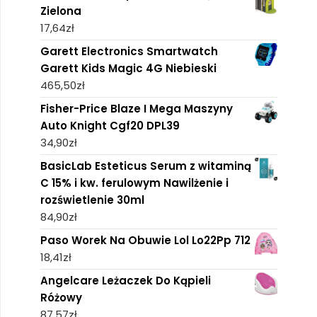
Zielona
17,64
zł
Garett Electronics Smartwatch
Garett Kids Magic 4G Niebieski
465,50
zł
Fisher-Price Blaze I Mega Maszyny
Auto Knight Cgf20 DPL39
34,90
zł
BasicLab Esteticus Serum z witaminą
C 15% i kw. ferulowym Nawilżenie i
rozświetlenie 30ml
84,90
zł
Paso Worek Na Obuwie Lol Lo22Pp 712
18,41
zł
Angelcare Leżaczek Do Kąpieli
Różowy
87,57
zł