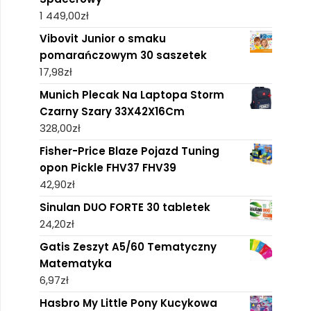
1 449,00
zł
Vibovit Junior o smaku
pomarańczowym 30 saszetek
17,98
zł
Munich Plecak Na Laptopa Storm
Czarny Szary 33X42X16Cm
328,00
zł
Fisher-Price Blaze Pojazd Tuning
opon Pickle FHV37 FHV39
42,90
zł
Sinulan DUO FORTE 30 tabletek
24,20
zł
Gatis Zeszyt A5/60 Tematyczny
Matematyka
6,97
zł
Hasbro My Little Pony Kucykowa