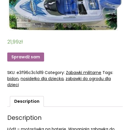
21,99
zł
Sprawdź sam
SKU:
e3f96c3c1d19
Category:
Zabawki militarne
Tags:
bidon
,
nosidełko dla dziecka
,
zabawki do ogrodu dla
dzieci
Description
Description
Łódź – motorówka na baterie. Wspaniała zabawka do