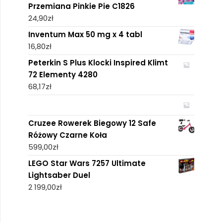
Przemiana Pinkie Pie C1826
24,90
zł
Inventum Max 50 mg x 4 tabl
16,80
zł
Peterkin S Plus Klocki Inspired Klimt
72 Elementy 4280
68,17
zł
Cruzee Rowerek Biegowy 12 Safe
Różowy Czarne Koła
599,00
zł
LEGO Star Wars 7257 Ultimate
Lightsaber Duel
2 199,00
zł