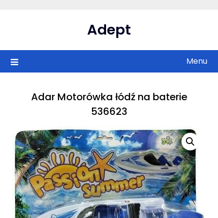
Skip
to
Adept
content
Menu
Adar Motorówka łódź na baterie
536623