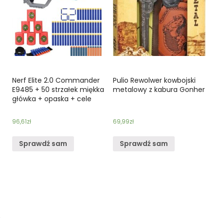
Nerf Elite 2.0 Commander
Pulio Rewolwer kowbojski
E9485 + 50 strzałek miękka
metalowy z kabura Gonher
główka + opaska + cele
96,61
zł
69,99
zł
Sprawdź sam
Sprawdź sam