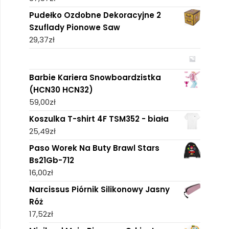
Pudełko Ozdobne Dekoracyjne 2
Szuflady Pionowe Saw
29,37
zł
Barbie Kariera Snowboardzistka
(HCN30 HCN32)
59,00
zł
Koszulka T-shirt 4F TSM352 - biała
25,49
zł
Paso Worek Na Buty Brawl Stars
Bs21Gb-712
16,00
zł
Narcissus Piórnik Silikonowy Jasny
Róż
17,52
zł