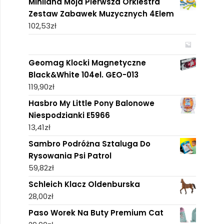
Miniland Moja Pierwsza Orkiestra
Zestaw Zabawek Muzycznych 4Elem
102,53
zł
Geomag Klocki Magnetyczne
Black&White 104el. GEO-013
119,90
zł
Hasbro My Little Pony Balonowe
Niespodzianki E5966
13,41
zł
Sambro Podróżna Sztaluga Do
Rysowania Psi Patrol
59,82
zł
Schleich Klacz Oldenburska
28,00
zł
Paso Worek Na Buty Premium Cat