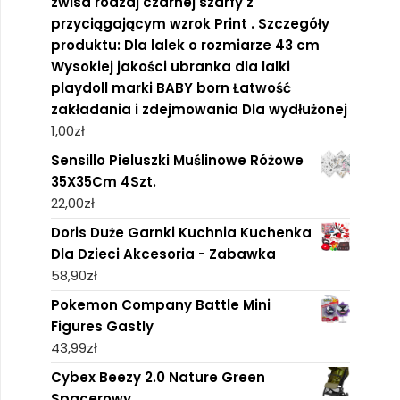
zwisa rodzaj czarnej szarfy z
przyciągającym wzrok Print . Szczegóły
produktu: Dla lalek o rozmiarze 43 cm
Wysokiej jakości ubranka dla lalki
playdoll marki BABY born Łatwość
zakładania i zdejmowania Dla wydłużonej
1,00
zł
Sensillo Pieluszki Muślinowe Różowe
35X35Cm 4Szt.
22,00
zł
Doris Duże Garnki Kuchnia Kuchenka
Dla Dzieci Akcesoria - Zabawka
58,90
zł
Pokemon Company Battle Mini
Figures Gastly
43,99
zł
Cybex Beezy 2.0 Nature Green
Spacerowy