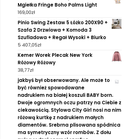
Mgiełka Fringe Boho Palms Light
169,00
zł
Pinio Swing Zestaw 5 Łóżko 200X90 +
Szafa 2 Drzwiowa + Komoda 3
Szufladowa + Regał Wysoki + Biurko
5 407,05
zł
Kemer Worek Plecak New York
Różowy Różowy
38,77
zł
jakbyś był obserwowany. Ale może to
być również spowodowane
nadrukiem na białej koszuli BABY born.
Dwoje ogromnych oczu patrzy na Ciebie z
ciekawością. Stylowa City Girl nosi na nim
różową kurtkę z nadrukiem małych
diamentów. Srebrna plisowana spódnica
ma symetryczny wzór rombów. Z dołu