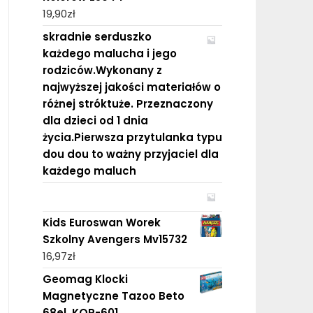
19,90
zł
skradnie serduszko
każdego malucha i jego
rodziców.Wykonany z
najwyższej jakości materiałów o
różnej stróktuże. Przeznaczony
dla dzieci od 1 dnia
życia.Pierwsza przytulanka typu
dou dou to ważny przyjaciel dla
każdego maluch
Kids Euroswan Worek
Szkolny Avengers Mv15732
16,97
zł
Geomag Klocki
Magnetyczne Tazoo Beto
68el. KOR-601