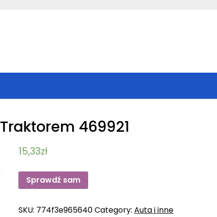
 Traktorem 469921
15,33
zł
Sprawdź sam
SKU:
774f3e965640
Category:
Auta i inne