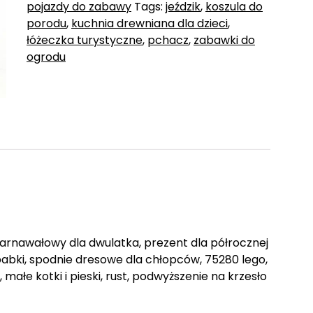
pojazdy do zabawy
Tags:
jeździk
,
koszula do
porodu
,
kuchnia drewniana dla dzieci
,
łóżeczka turystyczne
,
pchacz
,
zabawki do
ogrodu
 karnawałowy dla dwulatka, prezent dla półrocznej
ibabki, spodnie dresowe dla chłopców, 75280 lego,
ałe kotki i pieski, rust, podwyższenie na krzesło