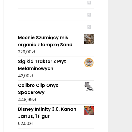
Moonie Szumiący miś
organic z lampką Sand
229,00
zł
Sigikid Traktor Z Płyt
Melaminowych
42,00
zł
Colibro Clip Onyx
Spacerowy
448,99
zł
Disney Infinity 3.0, Kanan
Jarrus, 1 Figur
62,00
zł