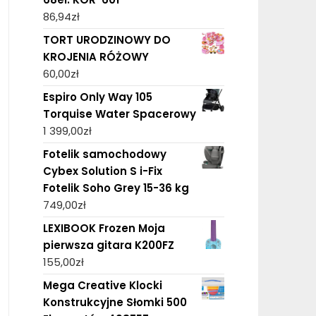
86,94
zł
TORT URODZINOWY DO
KROJENIA RÓŻOWY
60,00
zł
Espiro Only Way 105
Torquise Water Spacerowy
1 399,00
zł
Fotelik samochodowy
Cybex Solution S i-Fix
Fotelik Soho Grey 15-36 kg
749,00
zł
LEXIBOOK Frozen Moja
pierwsza gitara K200FZ
155,00
zł
Mega Creative Klocki
Konstrukcyjne Słomki 500