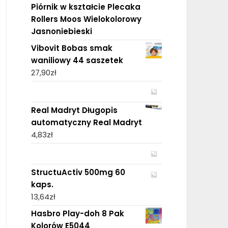
Piórnik w kształcie Plecaka
Rollers Moos Wielokolorowy
Jasnoniebieski
Vibovit Bobas smak
waniliowy 44 saszetek
27,90
zł
Real Madryt Długopis
automatyczny Real Madryt
4,83
zł
StructuActiv 500mg 60
kaps.
13,64
zł
Hasbro Play-doh 8 Pak
Kolorów E5044