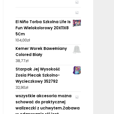
El Niño Torba Szkolna Life Is
Fun Wielokolorowy 20X11X8
5Cm
104,00
zł
Kemer Worek Bawełniany
Colored Biały
38,77
zł
Starpak Jej Wysokość
Zosia Plecak Szkolno-
Wycieczkowy 352792
32,90
zł
wszystkie akcesoria można
schować do praktycznej
walizeczki z uchwytem.Zabawa