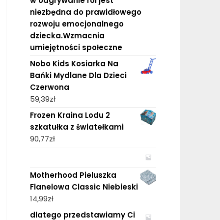
w odgrywanie ról jest
niezbędna do prawidłowego
rozwoju emocjonalnego
dziecka.Wzmacnia
umiejętności społeczne
Nobo Kids Kosiarka Na
Bańki Mydlane Dla Dzieci
Czerwona
59,39
zł
Frozen Kraina Lodu 2
szkatułka z światełkami
90,77
zł
Motherhood Pieluszka
Flanelowa Classic Niebieski
14,99
zł
dlatego przedstawiamy Ci