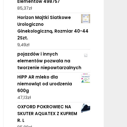
Elementów 498757
85,37
zł
Horizon Majtki Siatkowe
Urologiczno
Ginekologiczną, Rozmiar 40-44
2Szt.
9,49
zł
pojazdów i innych
elementów pozwala na
tworzenie niepowtarzalnych
HiPP AR mleko dla
niemowląt od urodzenia
600g
47,13
zł
OXFORD POKROWIEC NA
SKUTER AQUATEX Z KUFREM
R. L