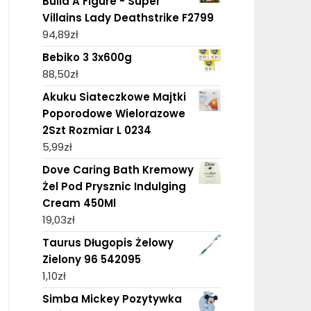
Build A Figure - Super
Villains Lady Deathstrike F2799
94,89
zł
Bebiko 3 3x600g
88,50
zł
Akuku Siateczkowe Majtki
Poporodowe Wielorazowe
2Szt Rozmiar L 0234
5,99
zł
Dove Caring Bath Kremowy
Żel Pod Prysznic Indulging
Cream 450Ml
19,03
zł
Taurus Długopis Żelowy
Zielony 96 542095
1,10
zł
Simba Mickey Pozytywka