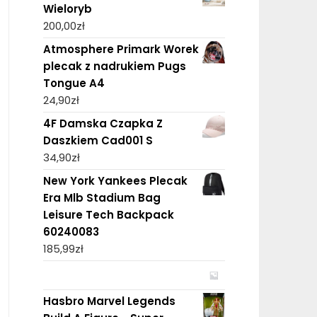
Wieloryb
200,00
zł
Atmosphere Primark Worek
plecak z nadrukiem Pugs
Tongue A4
24,90
zł
4F Damska Czapka Z
Daszkiem Cad001 S
34,90
zł
New York Yankees Plecak
Era Mlb Stadium Bag
Leisure Tech Backpack
60240083
185,99
zł
Hasbro Marvel Legends