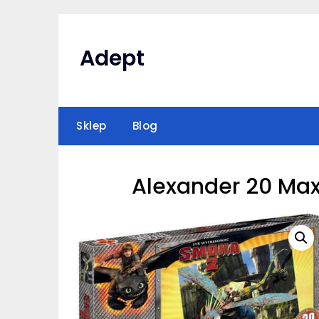
Skip
to
content
Adept
Sklep
Blog
Alexander 20 Max