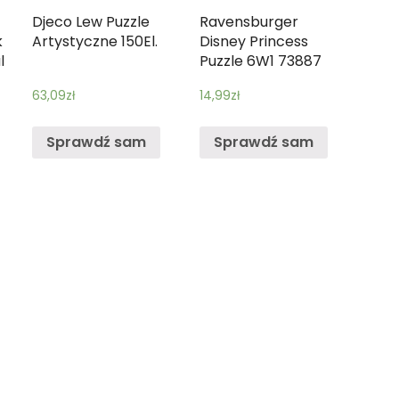
Djeco Lew Puzzle
Ravensburger
k
Artystyczne 150El.
Disney Princess
l
Puzzle 6W1 73887
63,09
zł
14,99
zł
Sprawdź sam
Sprawdź sam