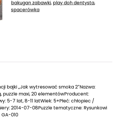
bakugan zabawki
,
play doh dentysta
,
spacerówka
cji bajki „Jak wytresować smoka 2″Nazwa:
, puzzle maxi, 20 elementówProducent:
 5-7 lat, 8-11 latWiek: 5+Płeć: chłopiec /
iery: 2014-07-08Puzzle tematyczne: Rysunkowi
: GA-010