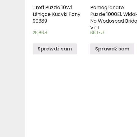
Trefl Puzzle 10W1
Pomegranate
Lśniące Kucyki Pony
Puzzle 1000El. Wido
90389
Na Wodospad Brida
Veil
25,86
zł
66,17
zł
Sprawdź sam
Sprawdź sam