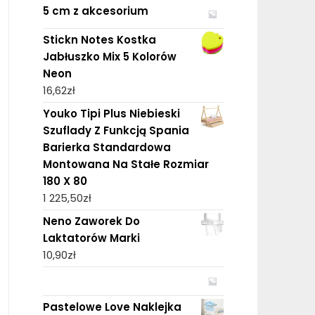
5 cm z akcesorium
Stickn Notes Kostka
Jabłuszko Mix 5 Kolorów
Neon
16,62
zł
Youko Tipi Plus Niebieski
Szuflady Z Funkcją Spania
Barierka Standardowa
Montowana Na Stałe Rozmiar
180 X 80
1 225,50
zł
Neno Zaworek Do
Laktatorów Marki
10,90
zł
Pastelowe Love Naklejka