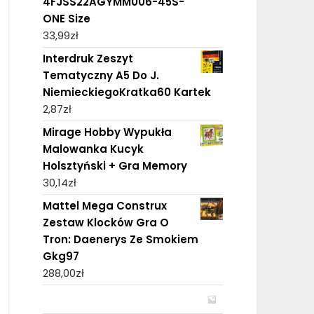
4FJSS22AGYMM006-45S-
ONE Size
33,99
zł
Interdruk Zeszyt
Tematyczny A5 Do J.
NiemieckiegoKratka60 Kartek
2,87
zł
Mirage Hobby Wypukła
Malowanka Kucyk
Holsztyński + Gra Memory
30,14
zł
Mattel Mega Construx
Zestaw Klocków Gra O
Tron: Daenerys Ze Smokiem
Gkg97
288,00
zł