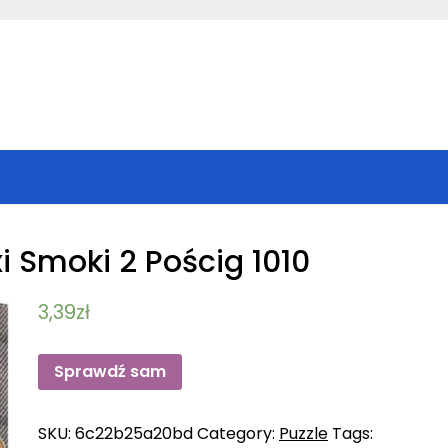
i Smoki 2 Pościg 1010
3,39
zł
Sprawdź sam
SKU:
6c22b25a20bd
Category:
Puzzle
Tags: