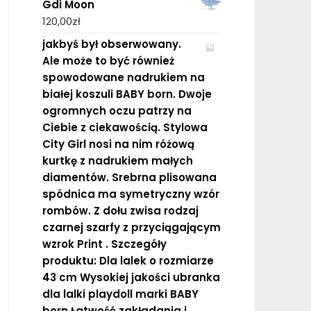
Gdi Moon
120,00
zł
jakbyś był obserwowany.
Ale może to być również
spowodowane nadrukiem na
białej koszuli BABY born. Dwoje
ogromnych oczu patrzy na
Ciebie z ciekawością. Stylowa
City Girl nosi na nim różową
kurtkę z nadrukiem małych
diamentów. Srebrna plisowana
spódnica ma symetryczny wzór
rombów. Z dołu zwisa rodzaj
czarnej szarfy z przyciągającym
wzrok Print . Szczegóły
produktu: Dla lalek o rozmiarze
43 cm Wysokiej jakości ubranka
dla lalki playdoll marki BABY
born Łatwość zakładania i