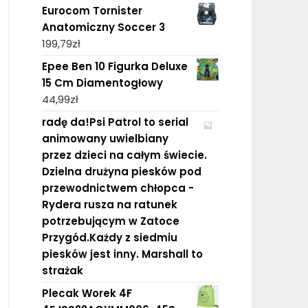
Eurocom Tornister
Anatomiczny Soccer 3
199,79
zł
Epee Ben 10 Figurka Deluxe
15 Cm Diamentogłowy
44,99
zł
radę da!Psi Patrol to serial
animowany uwielbiany
przez dzieci na całym świecie.
Dzielna drużyna piesków pod
przewodnictwem chłopca -
Rydera rusza na ratunek
potrzebującym w Zatoce
Przygód.Każdy z siedmiu
piesków jest inny. Marshall to
strażak
Plecak Worek 4F