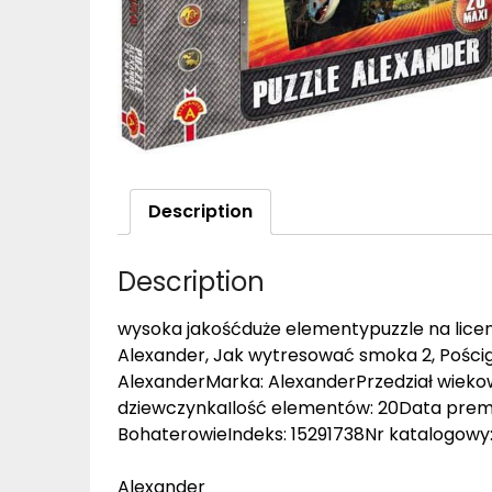
Description
Description
wysoka jakośćduże elementypuzzle na licen
Alexander, Jak wytresować smoka 2, Pościg
AlexanderMarka: AlexanderPrzedział wiekowy:
dziewczynkaIlość elementów: 20Data prem
BohaterowieIndeks: 15291738Nr katalogowy
Alexander