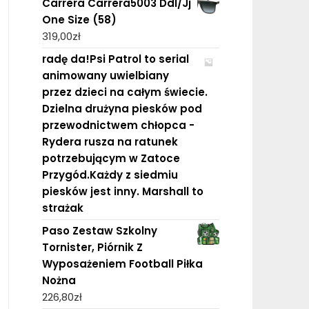
Carrera Carrera5003 Ddl/Jj
One Size (58)
319,00
zł
radę da!Psi Patrol to serial
animowany uwielbiany
przez dzieci na całym świecie.
Dzielna drużyna piesków pod
przewodnictwem chłopca -
Rydera rusza na ratunek
potrzebującym w Zatoce
Przygód.Każdy z siedmiu
piesków jest inny. Marshall to
strażak
Paso Zestaw Szkolny
Tornister, Piórnik Z
Wyposażeniem Football Piłka
Nożna
226,80
zł