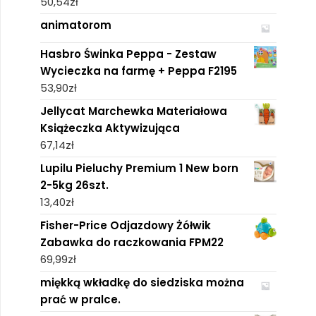
50,54
zł
animatorom
Hasbro Świnka Peppa - Zestaw
Wycieczka na farmę + Peppa F2195
53,90
zł
Jellycat Marchewka Materiałowa
Książeczka Aktywizująca
67,14
zł
Lupilu Pieluchy Premium 1 New born
2-5kg 26szt.
13,40
zł
Fisher-Price Odjazdowy Żółwik
Zabawka do raczkowania FPM22
69,99
zł
miękką wkładkę do siedziska można
prać w pralce.