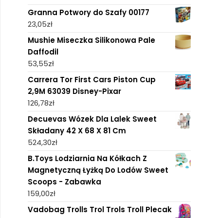
Granna Potwory do Szafy 00177
23,05
zł
Mushie Miseczka Silikonowa Pale
Daffodil
53,55
zł
Carrera Tor First Cars Piston Cup
2,9M 63039 Disney-Pixar
126,78
zł
Decuevas Wózek Dla Lalek Sweet
Składany 42 X 68 X 81 Cm
524,30
zł
B.Toys Lodziarnia Na Kółkach Z
Magnetyczną Łyżką Do Lodów Sweet
Scoops - Zabawka
159,00
zł
Vadobag Trolls Trol Trols Troll Plecak