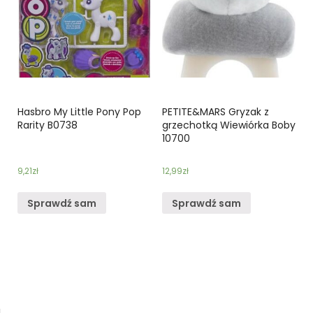
Hasbro My Little Pony Pop
PETITE&MARS Gryzak z
Rarity B0738
grzechotką Wiewiórka Boby
10700
9,21
zł
12,99
zł
Sprawdź sam
Sprawdź sam