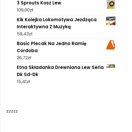
3 Sprouts Kosz Lew
109,00
zł
Kik Kolejka Lokomotywa Jeżdząca
Interaktywna Z Muzyką
59,43
zł
Basic Plecak Na Jedno Ramię
Cordoba
26,72
zł
Etna Składanka Drewniana Lew Seria
Dk Sd-Dk
15,41
zł
zzzzz