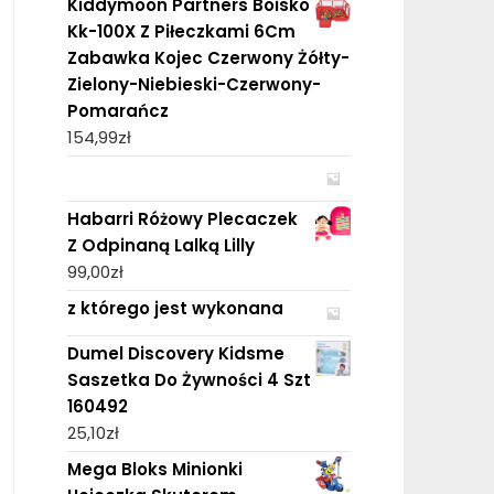
Kiddymoon Partners Boisko
Kk-100X Z Piłeczkami 6Cm
Zabawka Kojec Czerwony Żółty-
Zielony-Niebieski-Czerwony-
Pomarańcz
154,99
zł
Habarri Różowy Plecaczek
Z Odpinaną Lalką Lilly
99,00
zł
z którego jest wykonana
Dumel Discovery Kidsme
Saszetka Do Żywności 4 Szt
160492
25,10
zł
Mega Bloks Minionki