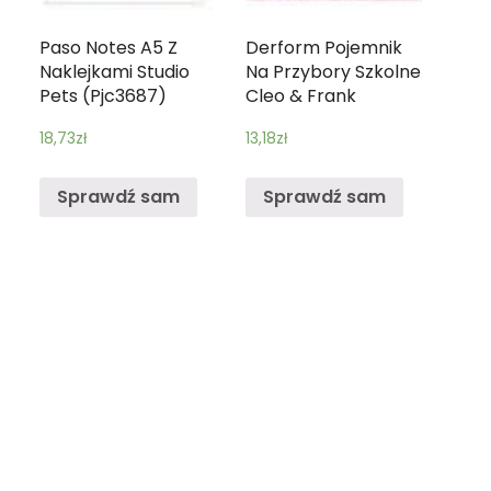
5
Paso Notes A5 Z
Derform Pojemnik
Naklejkami Studio
Na Przybory Szkolne
Pets (Pjc3687)
Cleo & Frank
18,73
zł
13,18
zł
Sprawdź sam
Sprawdź sam