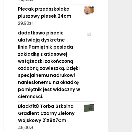
Plecak przedszkolaka
pluszowy piesek 24cm
29,90
zł
dodatkowo pisanie
ułatwiają dyskretne
linie.Pamiętnik posiada
zakładkę z atłasowej
wstążeczki zakończoną
ozdobną zawieszką. Dzięki
specjalnemu nadrukowi
naniesionemu na okładkę
pamiętnik jest widoczny w
ciemności.
Blackfit8 Torba Szkolna
Gradient Czarny Zielony
Wojskowy 21X8X7Cm
49,00
zł