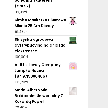
Ucieczka Skuterem
(CNF52)
39,99
zł
Simba Maskotka Pluszowa
Minnie 25 Cm Disney
51,48
zł
Skrzynka ogrodowa
dystrybucyjna na gniazda
elektryczne
109,00
zł
A Little Lovely Company
Lampka Nocna
(8719715000466)
133,20
zł
Marini Albero Mio
Baldachim Uniwersalny Z
Kokardą Popiel
70,40
zł