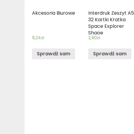
Akcesoria Biurowe
Interdruk Zeszyt A
32 Kartki Kratka
Space Explorer
Shape
9,24
zł
2,90
zł
Sprawdź sam
Sprawdź sam