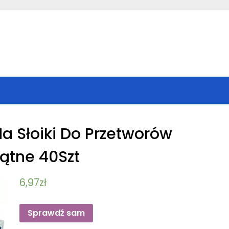
Na Słoiki Do Przetworów
ątne 40Szt
6,97
zł
Sprawdź sam