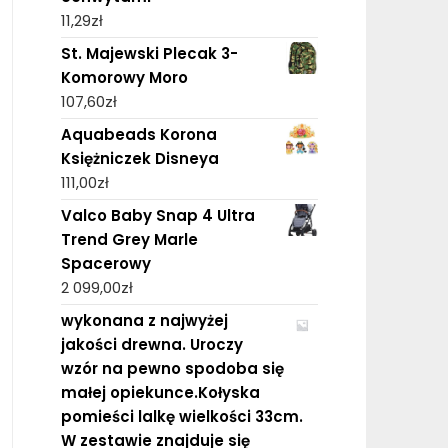
11,29
zł
St. Majewski Plecak 3-
Komorowy Moro
107,60
zł
Aquabeads Korona
Księżniczek Disneya
111,00
zł
Valco Baby Snap 4 Ultra
Trend Grey Marle
Spacerowy
2 099,00
zł
wykonana z najwyżej
jakości drewna. Uroczy
wzór na pewno spodoba się
małej opiekunce.Kołyska
pomieści lalkę wielkości 33cm.
W zestawie znajduje się