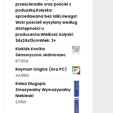
prześcieradło oraz pościel z
poduszką.Kołyska
sprzedawana bez lalki.Uwaga!
Wzór pościeli wysyłany według
dostępności u
producenta.Wielkość kołyski:
34x24x13cmWiek: 3+
Kiokids Kostka
Sensoryczna Jednorożec
87,00
zł
Rayman Origins (Gra PC)
44,99
zł
Kidea Długopis
Zmazywalny Wymazywalny
Niebieski
2,59
zł