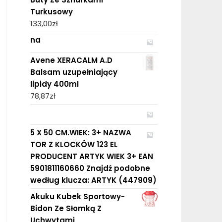
Turkusowy
133,00
zł
na
Avene XERACALM A.D
Balsam uzupełniający
lipidy 400ml
78,87
zł
5 X 50 CM.WIEK: 3+ NAZWA
TOR Z KLOCKÓW 123 EL
PRODUCENT ARTYK WIEK 3+ EAN
5901811160660 Znajdź podobne
według klucza: ARTYK (447909)
Akuku Kubek Sportowy-
Bidon Ze Słomką Z
Uchwytami