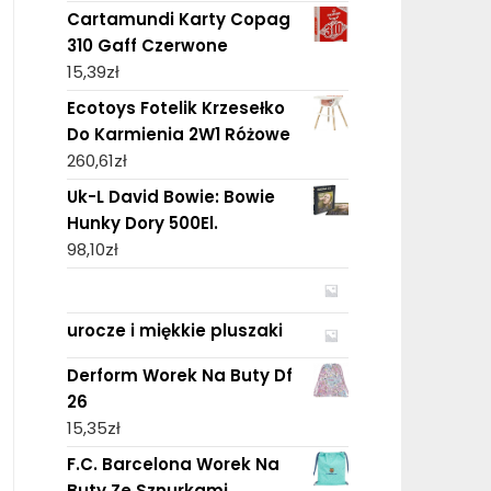
Cartamundi Karty Copag
310 Gaff Czerwone
15,39
zł
Ecotoys Fotelik Krzesełko
Do Karmienia 2W1 Różowe
260,61
zł
Uk-L David Bowie: Bowie
Hunky Dory 500El.
98,10
zł
urocze i miękkie pluszaki
Derform Worek Na Buty Df
26
15,35
zł
F.C. Barcelona Worek Na
Buty Ze Sznurkami