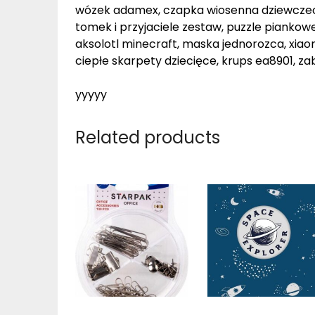
wózek adamex, czapka wiosenna dziewczeca
tomek i przyjaciele zestaw, puzzle piankowe
aksolotl minecraft, maska jednorozca, xiao
ciepłe skarpety dziecięce, krups ea8901, za
yyyyy
Related products