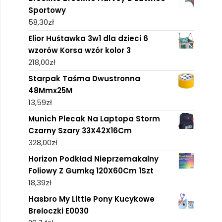
Sportowy
58,30
zł
Elior Huśtawka 3w1 dla dzieci 6
wzorów Korsa wzór kolor 3
218,00
zł
Starpak Taśma Dwustronna
48Mmx25M
13,59
zł
Munich Plecak Na Laptopa Storm
Czarny Szary 33X42X16Cm
328,00
zł
Horizon Podkład Nieprzemakalny
Foliowy Z Gumką 120X60Cm 1Szt
18,39
zł
Hasbro My Little Pony Kucykowe
Breloczki E0030