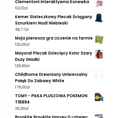
Clementoni Interaktywna Konewka
53,10
zł
Kemer Siateczkowy Plecak Ściągany
Sznurkiem Nadi Niebieski
38,77
zł
Moja pierwsza gra Liczenie na farmie
120,00
zł
Mayoral Plecak Dziecięcy Kolor Szary
Duży Gładki
129,99
zł
Childhome Drewniany Uniwersalny
Pałąk Do Zabawy White
179,00
zł
TOMY - PIŁKA PLUSZOWA POKEMON
T18894
25,00
zł
Brookite Brookite Harvey D Latwiec