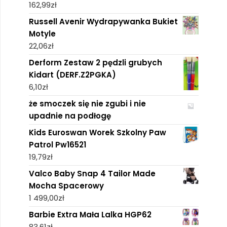
162,99
zł
Russell Avenir Wydrapywanka Bukiet
Motyle
22,06
zł
Derform Zestaw 2 pędzli grubych
Kidart (DERF.Z2PGKA)
6,10
zł
że smoczek się nie zgubi i nie
upadnie na podłogę
Kids Euroswan Worek Szkolny Paw
Patrol Pw16521
19,79
zł
Valco Baby Snap 4 Tailor Made
Mocha Spacerowy
1 499,00
zł
Barbie Extra Mała Lalka HGP62
83,61
zł