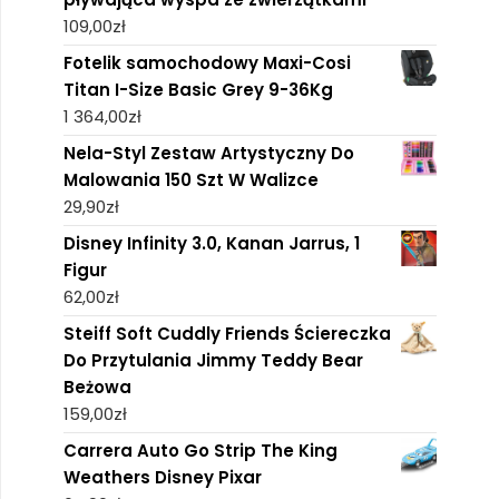
109,00
zł
Fotelik samochodowy Maxi-Cosi
Titan I-Size Basic Grey 9-36Kg
1 364,00
zł
Nela-Styl Zestaw Artystyczny Do
Malowania 150 Szt W Walizce
29,90
zł
Disney Infinity 3.0, Kanan Jarrus, 1
Figur
62,00
zł
Steiff Soft Cuddly Friends Ściereczka
Do Przytulania Jimmy Teddy Bear
Beżowa
159,00
zł
Carrera Auto Go Strip The King
Weathers Disney Pixar