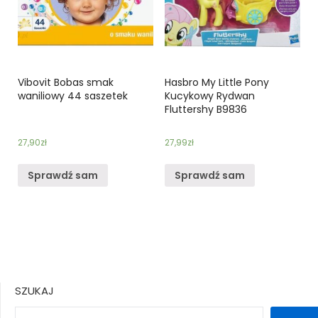
Vibovit Bobas smak
Hasbro My Little Pony
waniliowy 44 saszetek
Kucykowy Rydwan
Fluttershy B9836
27,90
zł
27,99
zł
Sprawdź sam
Sprawdź sam
SZUKAJ