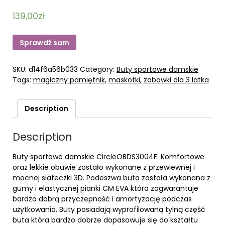
139,00
zł
Sprawdź sam
SKU:
d14f6a56b033
Category:
Buty sportowe damskie
Tags:
magiczny pamiętnik
,
maskotki
,
zabawki dla 3 latka
Description
Description
Buty sportowe damskie CircleOBDS3004F. Komfortowe
oraz lekkie obuwie zostało wykonane z przewiewnej i
mocnej siateczki 3D. Podeszwa buta została wykonana z
gumy i elastycznej pianki CM EVA która zagwarantuje
bardzo dobrą przyczepność i amortyzację podczas
użytkowania. Buty posiadają wyprofilowaną tylną część
buta która bardzo dobrze dopasowuje się do kształtu