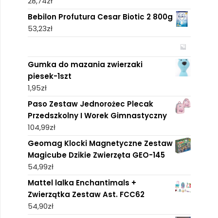
28,74
zł
Bebilon Profutura Cesar Biotic 2 800g
53,23
zł
Gumka do mazania zwierzaki
piesek-1szt
1,95
zł
Paso Zestaw Jednorożec Plecak
Przedszkolny I Worek Gimnastyczny
104,99
zł
Geomag Klocki Magnetyczne Zestaw
Magicube Dzikie Zwierzęta GEO-145
54,99
zł
Mattel lalka Enchantimals +
Zwierzątka Zestaw Ast. FCC62
54,90
zł