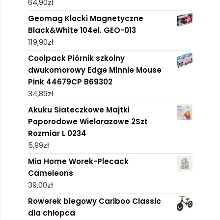
64,90
zł
Geomag Klocki Magnetyczne
Black&White 104el. GEO-013
119,90
zł
Coolpack Piórnik szkolny
dwukomorowy Edge Minnie Mouse
Pink 44679CP B69302
34,89
zł
Akuku Siateczkowe Majtki
Poporodowe Wielorazowe 2Szt
Rozmiar L 0234
5,99
zł
Mia Home Worek-Plecack
Cameleons
39,00
zł
Rowerek biegowy Cariboo Classic
dla chłopca