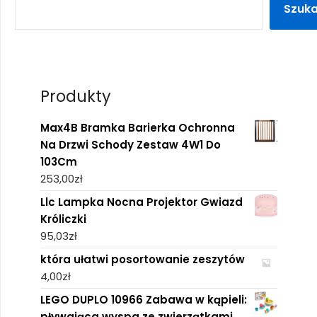
Szuka
Produkty
Max4B Bramka Barierka Ochronna
Na Drzwi Schody Zestaw 4W1 Do
103Cm
253,00
zł
Llc Lampka Nocna Projektor Gwiazd
Króliczki
95,03
zł
która ułatwi posortowanie zeszytów
4,00
zł
LEGO DUPLO 10966 Zabawa w kąpieli:
pływająca wyspa ze zwierzątkami