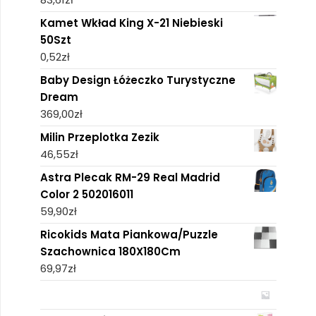
Kamet Wkład King X-21 Niebieski
50Szt
0,52
zł
Baby Design Łóżeczko Turystyczne
Dream
369,00
zł
Milin Przeplotka Zezik
46,55
zł
Astra Plecak RM-29 Real Madrid
Color 2 502016011
59,90
zł
Ricokids Mata Piankowa/Puzzle
Szachownica 180X180Cm
69,97
zł