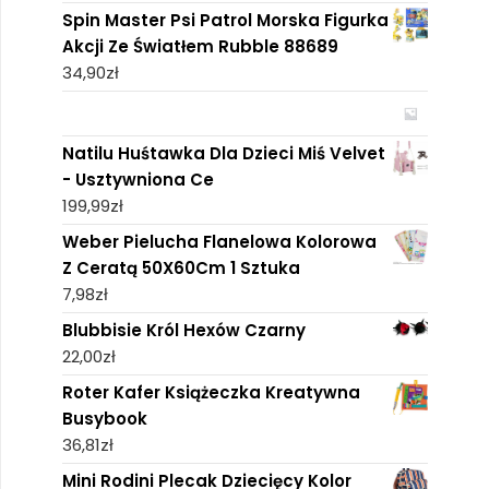
Spin Master Psi Patrol Morska Figurka
Akcji Ze Światłem Rubble 88689
34,90
zł
Natilu Huśtawka Dla Dzieci Miś Velvet
- Usztywniona Ce
199,99
zł
Weber Pielucha Flanelowa Kolorowa
Z Ceratą 50X60Cm 1 Sztuka
7,98
zł
Blubbisie Król Hexów Czarny
22,00
zł
Roter Kafer Książeczka Kreatywna
Busybook
36,81
zł
Mini Rodini Plecak Dziecięcy Kolor