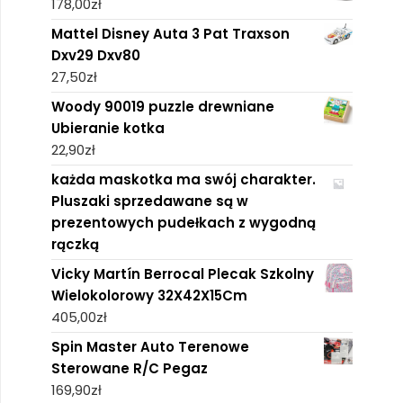
178,00
zł
Mattel Disney Auta 3 Pat Traxson
Dxv29 Dxv80
27,50
zł
Woody 90019 puzzle drewniane
Ubieranie kotka
22,90
zł
każda maskotka ma swój charakter.
Pluszaki sprzedawane są w
prezentowych pudełkach z wygodną
rączką
Vicky Martín Berrocal Plecak Szkolny
Wielokolorowy 32X42X15Cm
405,00
zł
Spin Master Auto Terenowe
Sterowane R/C Pegaz
169,90
zł