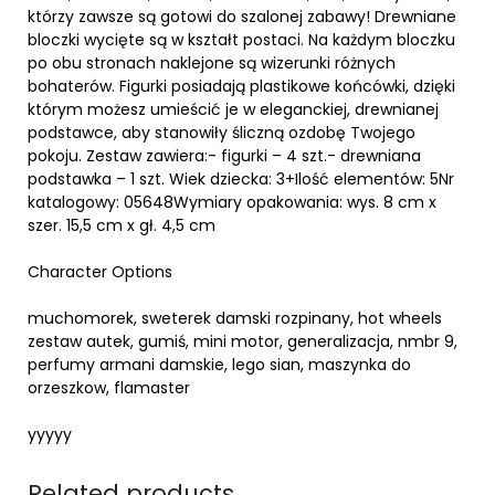
którzy zawsze są gotowi do szalonej zabawy! Drewniane
bloczki wycięte są w kształt postaci. Na każdym bloczku
po obu stronach naklejone są wizerunki różnych
bohaterów. Figurki posiadają plastikowe końcówki, dzięki
którym możesz umieścić je w eleganckiej, drewnianej
podstawce, aby stanowiły śliczną ozdobę Twojego
pokoju. Zestaw zawiera:- figurki – 4 szt.- drewniana
podstawka – 1 szt. Wiek dziecka: 3+Ilość elementów: 5Nr
katalogowy: 05648Wymiary opakowania: wys. 8 cm x
szer. 15,5 cm x gł. 4,5 cm
Character Options
muchomorek, sweterek damski rozpinany, hot wheels
zestaw autek, gumiś, mini motor, generalizacja, nmbr 9,
perfumy armani damskie, lego sian, maszynka do
orzeszkow, flamaster
yyyyy
Related products