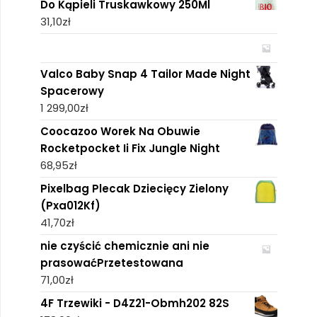
Do Kąpieli Truskawkowy 250Ml
31,10
zł
Valco Baby Snap 4 Tailor Made Night
Spacerowy
1 299,00
zł
Coocazoo Worek Na Obuwie
Rocketpocket Ii Fix Jungle Night
68,95
zł
Pixelbag Plecak Dziecięcy Zielony
(Pxa012Kf)
41,70
zł
nie czyścić chemicznie ani nie
prasowaćPrzetestowana
71,00
zł
4F Trzewiki - D4Z21-Obmh202 82S