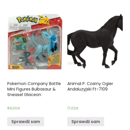
Pokemon Company Battle
Animal P. Czarny Ogier
Mini Figures Bulbasaur &
Andaluzyjski Ft-7109
Sneasel Glaceon
84,00
zł
17,02
zł
Sprawdź sam
Sprawdź sam