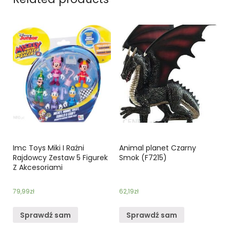
Imc Toys Miki I Raźni
Animal planet Czarny
Rajdowcy Zestaw 5 Figurek
Smok (F7215)
Z Akcesoriami
79,99
zł
62,19
zł
Sprawdź sam
Sprawdź sam