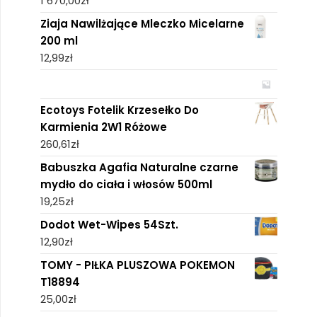
1 670,00
zł
Ziaja Nawilżające Mleczko Micelarne
200 ml
12,99
zł
Ecotoys Fotelik Krzesełko Do
Karmienia 2W1 Różowe
260,61
zł
Babuszka Agafia Naturalne czarne
mydło do ciała i włosów 500ml
19,25
zł
Dodot Wet-Wipes 54Szt.
12,90
zł
TOMY - PIŁKA PLUSZOWA POKEMON
T18894
25,00
zł