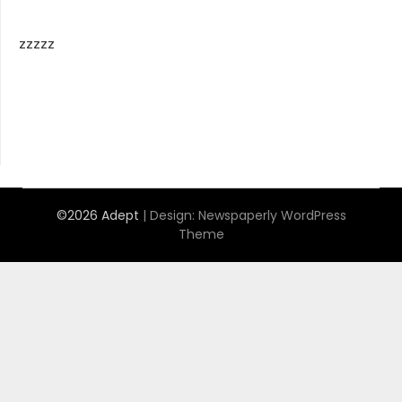
zzzzz
©2026 Adept
| Design:
Newspaperly WordPress
Theme