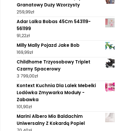
Granatowy Duży Wzorzysty
259,99
zł
Adar Lalka Bobas 45Cm 543119-
561199
91,22
zł
Milly Mally Pojazd Jake Bob
169,99
zł
Childhome Trzyosobowy Triplet
Czarny Spacerowy
3 799,00
zł
Kontext Kuchnia Dla Lalek Mebelki
Lodówka Zmywarka Moduły -
Zabawka
101,90
zł
Marini Albero Mio Baldachim
Uniwersalny Z Kokardą Popiel
70,40
zł