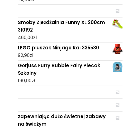
Smoby Zjeżdżalnia Funny XL 200cm
310192
460,00
zł
LEGO pluszak Ninjago Kai 335530
92,90
zł
Gorjuss Furry Bubble Fairy Plecak
Szkolny
190,00
zł
zapewniając dużo świetnej zabawy
na świeżym