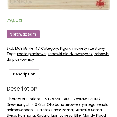
79,00
zł
Sprawdź sam
SKU:
13a9b814ef47
Category:
Figurki makiety i zestawy
Tags:
mata piankowa
,
zabawki dla dziewczynek
,
zabawki
do piaskownicy
Description
Description
Character Options – STRAŻAK SAM – Zestaw Figurek
Drewnianych – 07323 Oto bohaterowie słynnego serialu
animowanego – Strażak Sam! Poznaj Strażaka Sama,
Elvisa, Normana, Radara, Lion Jonesa, Ellie, Mandy Flood,