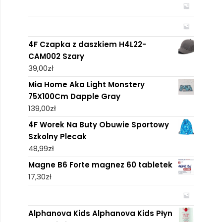
4F Czapka z daszkiem H4L22-
CAM002 Szary
39,00
zł
Mia Home Aka Light Monstery
75X100Cm Dapple Gray
139,00
zł
4F Worek Na Buty Obuwie Sportowy
Szkolny Plecak
48,99
zł
Magne B6 Forte magnez 60 tabletek
17,30
zł
Alphanova Kids Alphanova Kids Płyn