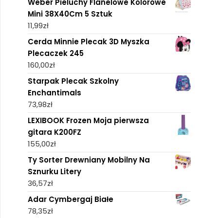
Weber Pieluchy Flanelowe Kolorowe
Mini 38X40Cm 5 Sztuk
11,99
zł
Cerda Minnie Plecak 3D Myszka
Plecaczek 245
160,00
zł
Starpak Plecak Szkolny
Enchantimals
73,98
zł
LEXIBOOK Frozen Moja pierwsza
gitara K200FZ
155,00
zł
Ty Sorter Drewniany Mobilny Na
Sznurku Litery
36,57
zł
Adar Cymbergaj Białe
78,35
zł