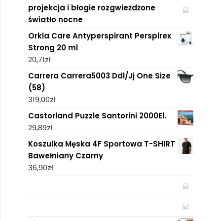
projekcja i błogie rozgwieżdżone
światło nocne
Orkla Care Antyperspirant Perspirex
Strong 20 ml
20,71
zł
Carrera Carrera5003 Ddl/Jj One Size
(58)
319,00
zł
Castorland Puzzle Santorini 2000El.
29,89
zł
Koszulka Męska 4F Sportowa T-SHIRT
Bawełniany Czarny
36,90
zł