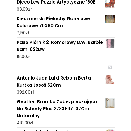
Djeco Lew Puzzle Artystyczne 150El.
63,09
zł
Kieczmerski Pieluchy Flanelowe
Kolorowe 70X80 Cm
7,50
zł
Paso Piórnik 2-Komorowy B.W. Barbie
Bam-022Bw
18,00
zł
Antonio Juan Lalki Reborn Berta
Kurtka Łosoś 52Cm
392,00
zł
Geuther Bramka Zabezpieczająca
Na Schody Plus 2733+67 107Cm
Naturalny
418,00
zł