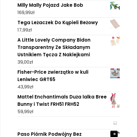
Milly Mally Pojazd Jake Bob
169,99
zł
Tega Leżaczek Do Kąpieli Beżowy
17,99
zł
A Little Lovely Company Bidon
Transparentny Ze Składanym
Ustnikiem Tęcza Z Naklejkami
39,00
zł
Fisher-Price zwierzątko w kuli
Leniwiec GRT65
43,99
zł
Mattel Enchantimals Duża lalka Bree
Bunny i Twist FRH51 FRH52
59,99
zł
Paso Piórnik Podwójny Bez