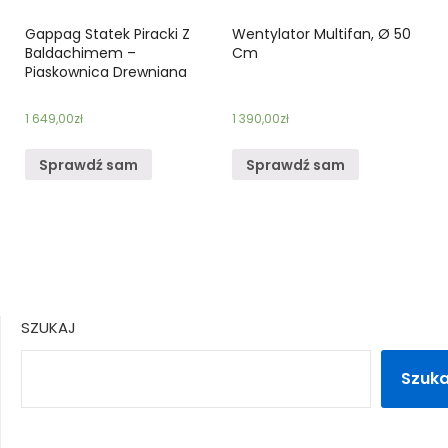
Gappag Statek Piracki Z
Wentylator Multifan, Ø 50
Baldachimem –
Cm
Piaskownica Drewniana
1 649,00
zł
1 390,00
zł
Sprawdź sam
Sprawdź sam
SZUKAJ
Szuka