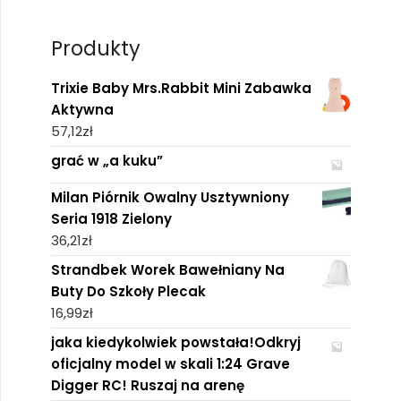
Produkty
Trixie Baby Mrs.Rabbit Mini Zabawka
Aktywna
57,12
zł
grać w „a kuku”
Milan Piórnik Owalny Usztywniony
Seria 1918 Zielony
36,21
zł
Strandbek Worek Bawełniany Na
Buty Do Szkoły Plecak
16,99
zł
jaka kiedykolwiek powstała!Odkryj
oficjalny model w skali 1:24 Grave
Digger RC! Ruszaj na arenę