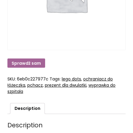
Sprawdź sam
SKU:
6eb0c227977c
Tags:
lego dots
,
ochraniacz do
łóżeczka
,
pchacz
,
prezent dla dwulatki
,
wyprawka do
szpitala
Description
Description