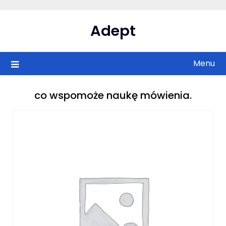
Skip
to
Adept
content
Menu
co wspomoże naukę mówienia.