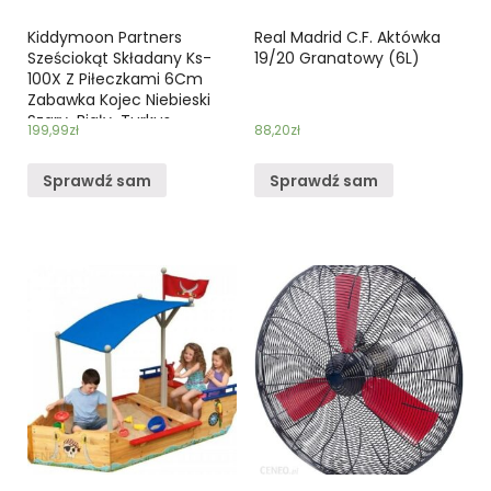
Kiddymoon Partners
Real Madrid C.F. Aktówka
Sześciokąt Składany Ks-
19/20 Granatowy (6L)
100X Z Piłeczkami 6Cm
Zabawka Kojec Niebieski
Szary-Biały-Turkus
199,99
zł
88,20
zł
Sprawdź sam
Sprawdź sam