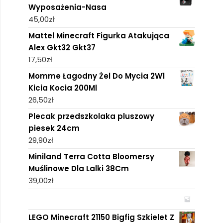
Wyposażenia-Nasa
45,00
zł
Mattel Minecraft Figurka Atakująca
Alex Gkt32 Gkt37
17,50
zł
Momme Łagodny Żel Do Mycia 2W1
Kicia Kocia 200Ml
26,50
zł
Plecak przedszkolaka pluszowy
piesek 24cm
29,90
zł
Miniland Terra Cotta Bloomersy
Muślinowe Dla Lalki 38Cm
39,00
zł
LEGO Minecraft 21150 Bigfig Szkielet Z