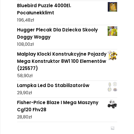
Bluebird Puzzle 4000El.
Pocałunekklimt
196,48
zł
Hugger Plecak Dla Dziecka Skooly
Doggy Woggy
108,00
zł
Malplay Klocki Konstrukcyjne Pojazdy
Mega Konstruktor 8W1 100 Elementów
(225577)
58,90
zł
Lampka Led Do Stabilizatorów
29,90
zł
Fisher-Price Blaze I Mega Maszyny
Cgf20 Fhv28
28,80
zł