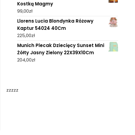
Kostką Magmy
99,00
zł
Llorens Lucia Blondynka Różowy
Kaptur 54024 40Cm
225,00
zł
Munich Plecak Dziecięcy Sunset Mini
Żółty Jasny Zielony 22X39X10Cm
204,00
zł
zzzzz