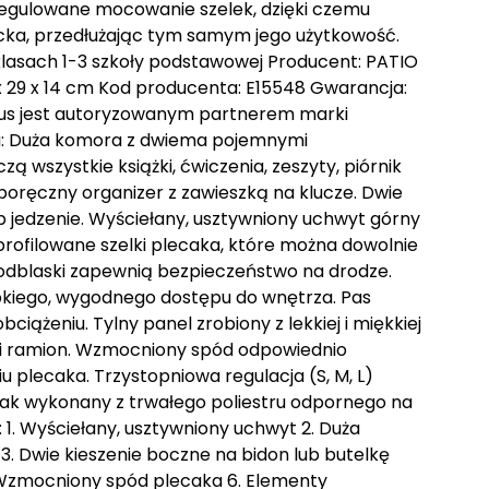
egulowane mocowanie szelek, dzięki czemu
ka, przedłużając tym samym jego użytkowość.
klasach 1-3 szkoły podstawowej Producent: PATIO
x 29 x 14 cm Kod producenta: E15548 Gwarancja:
lus jest autoryzowanym partnerem marki
tu: Duża komora z dwiema pojemnymi
 wszystkie książki, ćwiczenia, zeszyty, piórnik
poręczny organizer z zawieszką na klucze. Dwie
b jedzenie. Wyściełany, usztywniony uchwyt górny
profilowane szelki plecaka, które można dowolnie
 odblaski zapewnią bezpieczeństwo na drodze.
kiego, wygodnego dostępu do wnętrza. Pas
ciążeniu. Tylny panel zrobiony z lekkiej i miękkiej
 i ramion. Wzmocniony spód odpowiednio
u plecaka. Trzystopniowa regulacja (S, M, L)
cak wykonany z trwałego poliestru odpornego na
 1. Wyściełany, usztywniony uchwyt 2. Duża
 Dwie kieszenie boczne na bidon lub butelkę
. Wzmocniony spód plecaka 6. Elementy