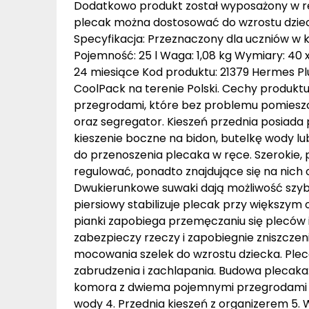
Dodatkowo produkt został wyposażony w r
plecak można dostosować do wzrostu dziec
Specyfikacja: Przeznaczony dla uczniów w 
Pojemność: 25 l Waga: 1,08 kg Wymiary: 40 
24 miesiące Kod produktu: 21379 Hermes P
CoolPack na terenie Polski. Cechy produk
przegrodami, które bez problemu pomieszczą
oraz segregator. Kieszeń przednia posiada 
kieszenie boczne na bidon, butelkę wody lu
do przenoszenia plecaka w ręce. Szerokie, 
regulować, ponadto znajdujące się na nich
Dwukierunkowe suwaki dają możliwość szyb
piersiowy stabilizuje plecak przy większym ob
pianki zapobiega przemęczaniu się pleców
zabezpieczy rzeczy i zapobiegnie zniszczeni
mocowania szelek do wzrostu dziecka. Ple
zabrudzenia i zachlapania. Budowa plecaka:
komora z dwiema pojemnymi przegrodami 3.
wody 4. Przednia kieszeń z organizerem 5