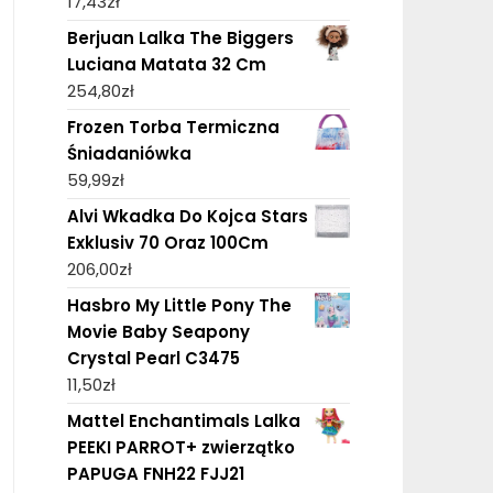
17,43
zł
Berjuan Lalka The Biggers
Luciana Matata 32 Cm
254,80
zł
Frozen Torba Termiczna
Śniadaniówka
59,99
zł
Alvi Wkadka Do Kojca Stars
Exklusiv 70 Oraz 100Cm
206,00
zł
Hasbro My Little Pony The
Movie Baby Seapony
Crystal Pearl C3475
11,50
zł
Mattel Enchantimals Lalka
PEEKI PARROT+ zwierzątko
PAPUGA FNH22 FJJ21