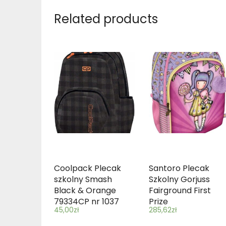
Related products
Coolpack Plecak
Santoro Plecak
szkolny Smash
Szkolny Gorjuss
Black & Orange
Fairground First
79334CP nr 1037
Prize
45,00
zł
285,62
zł