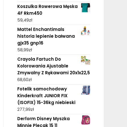
Koszulka Rowerowa Męska
4F Rkm450
59,49
zł
Mattel Enchantimals
historia lepienie bałwana
gjx35 gnp16
58,99
zł
Crayola Fartuch Do
Kolorowania Ajustable
Zmywalny Z Rękawami 20x1x22,5
68,60
zł
Fotelik samochodowy
Kinderkraft JUNIOR FIX
(ISOFIX) 15-36kg niebieski
277,99
zł
Derform Disney Myszka
Minnie Plecak 15 11