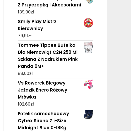
Z Przyczepką I Akcesoriami
139,90
zł
Smily Play Mistrz
Kierownicy
79,91
zł
Tommee Tippee Butelka
Dla Niemowląt C2N 250 Ml
Szklana Z Nadrukiem Pink
Panda 0M+
88,00
zł
Vs Rowerek Biegowy
Jeździk Enero Różowy
Mrówka
182,60
zł
Fotelik samochodowy
Cybex Sirona Z i-Size
Midnight Blue 0-18Kg