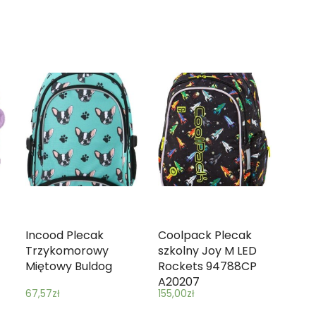
Incood Plecak
Coolpack Plecak
Trzykomorowy
szkolny Joy M LED
Miętowy Buldog
Rockets 94788CP
A20207
67,57
zł
155,00
zł