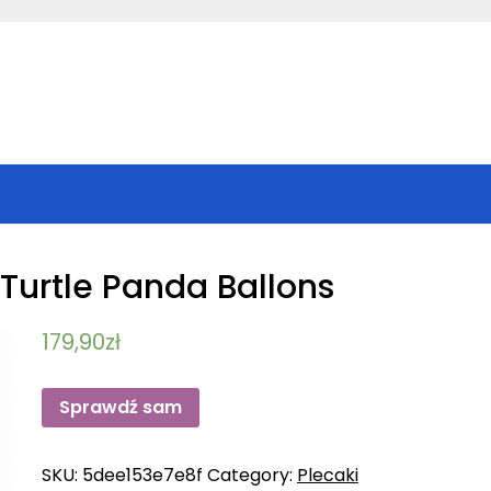
Turtle Panda Ballons
179,90
zł
Sprawdź sam
SKU:
5dee153e7e8f
Category:
Plecaki