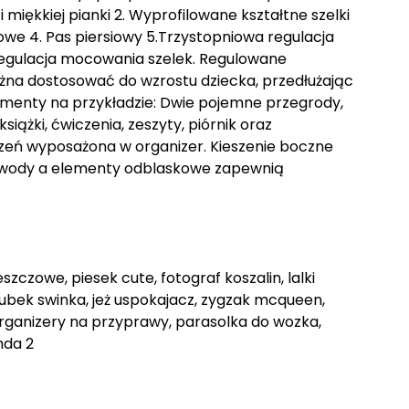
i miękkiej pianki 2. Wyprofilowane kształtne szelki
we 4. Pas piersiowy 5.Trzystopniowa regulacja
regulacja mocowania szelek. Regulowane
żna dostosować do wzrostu dziecka, przedłużając
menty na przykładzie: Dwie pojemne przegrody,
ążki, ćwiczenia, zeszyty, piórnik oraz
szeń wyposażona w organizer. Kieszenie boczne
i wody a elementy odblaskowe zapewnią
czowe, piesek cute, fotograf koszalin, lalki
kubek swinka, jeż uspokajacz, zygzak mcqueen,
organizery na przyprawy, parasolka do wozka,
nda 2