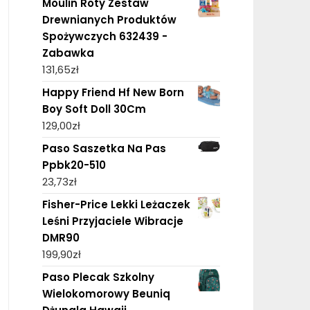
Moulin Roty Zestaw
Drewnianych Produktów
Spożywczych 632439 -
Zabawka
131,65
zł
Happy Friend Hf New Born
Boy Soft Doll 30Cm
129,00
zł
Paso Saszetka Na Pas
Ppbk20-510
23,73
zł
Fisher-Price Lekki Leżaczek
Leśni Przyjaciele Wibracje
DMR90
199,90
zł
Paso Plecak Szkolny
Wielokomorowy Beuniq