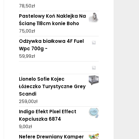
78,50
zł
Pastelowy Koń Naklejka Na
Ścianę 118cm konie Boho
75,00
zł
Odżywka białkowa 4F Fuel
Wpc 700g -
59,99
zł
Lionelo Sofie Kojec
Łóżeczko Turystyczne Grey
Scandi
259,00
zł
Indigo Efekt Pixel Effect
Kopciuszka 6874
9,00
zł
Nefere Drewniany Kamper