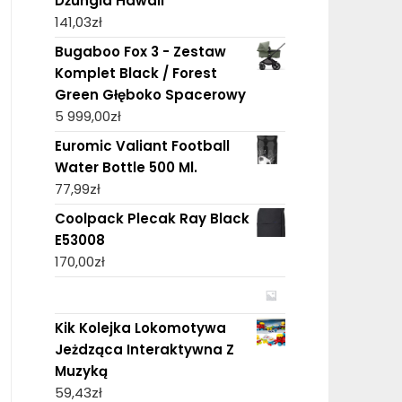
Dżungla Hawaii
141,03
zł
Bugaboo Fox 3 - Zestaw
Komplet Black / Forest
Green Głęboko Spacerowy
5 999,00
zł
Euromic Valiant Football
Water Bottle 500 Ml.
77,99
zł
Coolpack Plecak Ray Black
E53008
170,00
zł
Kik Kolejka Lokomotywa
Jeżdząca Interaktywna Z
Muzyką
59,43
zł