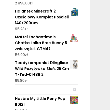
2 898,00
zł
Halantex Minecraft 2
Częściowy Komplet Pościeli
140X200Cm
95,23
zł
Mattel Enchantimals
Chatka Lalka Bree Bunny 5
zwierzątek GTM47
56,90
zł
Teddykompaniet Diinglisar
Wild Pozytywka Słoń, 25 Cm
T-Ted-01489 2
99,80
zł
Hasbro My Little Pony Pop
B0121