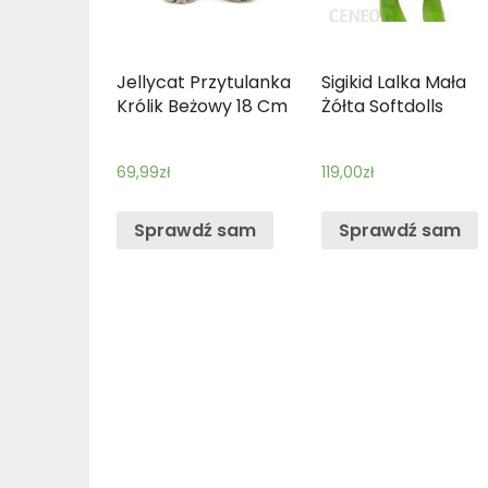
Jellycat Przytulanka
Sigikid Lalka Mała
Królik Beżowy 18 Cm
Żółta Softdolls
69,99
zł
119,00
zł
Sprawdź sam
Sprawdź sam