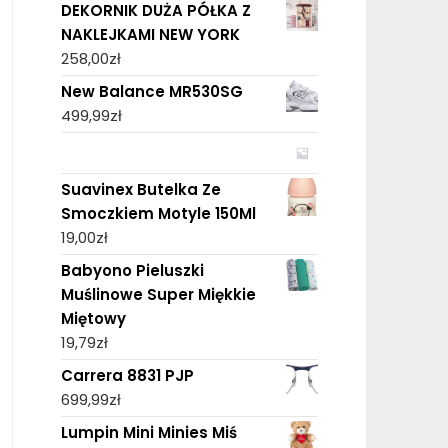
DEKORNIK DUŻA PÓŁKA Z
NAKLEJKAMI NEW YORK
258,00
zł
New Balance MR530SG
499,99
zł
Suavinex Butelka Ze
Smoczkiem Motyle 150Ml
19,00
zł
Babyono Pieluszki
Muślinowe Super Miękkie
Miętowy
19,79
zł
Carrera 8831 PJP
699,99
zł
Lumpin Mini Minies Miś