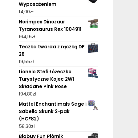
Wyposażeniem
14,00
zł
Norimpex Dinozaur
Tyranosaurus Rex 1004911
164,15
zł
Teczka twarda z rączką DF
28
19,55
zł
Lionelo Stefi Łóżeczko
Turystyczne Kojec 2W1
Składane Pink Rose
194,80
zł
Mattel Enchantimals Sage i
Sabella Skunk 2-pak
(HCF82)
58,30
zł
Bigbuy Fun Piórnik