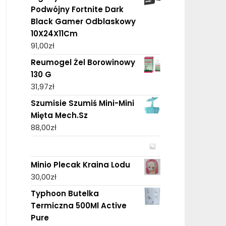
Podwójny Fortnite Dark
Black Gamer Odblaskowy
10X24X11Cm
91,00
zł
Reumogel Żel Borowinowy
130 G
31,97
zł
Szumisie Szumiś Mini-Mini
Mięta Mech.Sz
88,00
zł
Minio Plecak Kraina Lodu
30,00
zł
Typhoon Butelka
Termiczna 500Ml Active
Pure