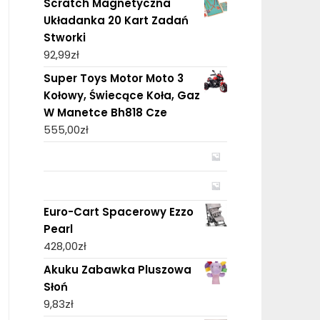
Scratch Magnetyczna
Układanka 20 Kart Zadań
Stworki
92,99
zł
Super Toys Motor Moto 3
Kołowy, Świecące Koła, Gaz
W Manetce Bh818 Cze
555,00
zł
Euro-Cart Spacerowy Ezzo
Pearl
428,00
zł
Akuku Zabawka Pluszowa
Słoń
9,83
zł