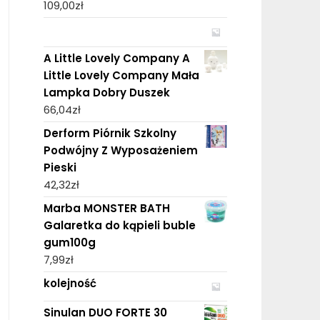
109,00
zł
A Little Lovely Company A
Little Lovely Company Mała
Lampka Dobry Duszek
66,04
zł
Derform Piórnik Szkolny
Podwójny Z Wyposażeniem
Pieski
42,32
zł
Marba MONSTER BATH
Galaretka do kąpieli buble
gum100g
7,99
zł
kolejność
Sinulan DUO FORTE 30