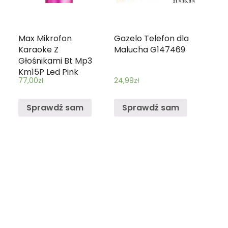
Max Mikrofon
Gazelo Telefon dla
Karaoke Z
Malucha G147469
Głośnikami Bt Mp3
Km15P Led Pink
77,00
zł
24,99
zł
(130147)
Sprawdź sam
Sprawdź sam