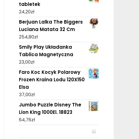
tabletek
24,20
zł
Berjuan Lalka The Biggers
Luciana Matata 32 Cm
254,80
zł
Smily Play Układanka
Tablica Magnetyczna
23,00
zł
Faro Koc Kocyk Polarowy
Frozen Kraina Lodu 120X150
Elsa
37,00
zł
Jumbo Puzzle Disney The
Lion King 1000El. 18823
64,76
zł