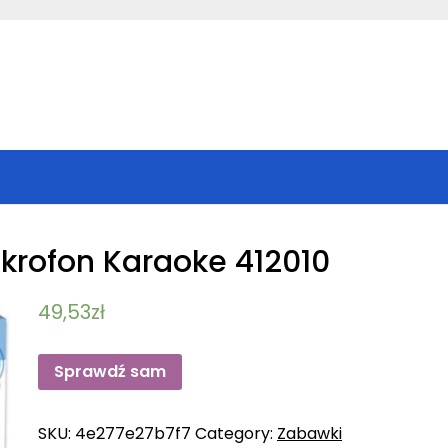
krofon Karaoke 412010
49,53
zł
Sprawdź sam
SKU:
4e277e27b7f7
Category:
Zabawki