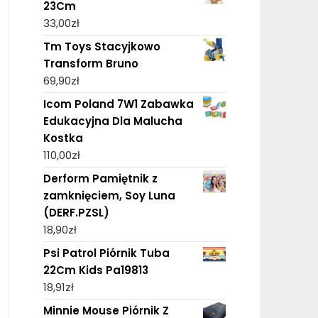
23Cm
33,00
zł
Tm Toys Stacyjkowo
Transform Bruno
69,90
zł
Icom Poland 7W1 Zabawka
Edukacyjna Dla Malucha
Kostka
110,00
zł
Derform Pamiętnik z
zamknięciem, Soy Luna
(DERF.PZSL)
18,90
zł
Psi Patrol Piórnik Tuba
22Cm Kids Pa19813
18,91
zł
Minnie Mouse Piórnik Z