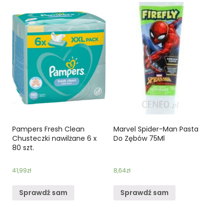
Pampers Fresh Clean
Marvel Spider-Man Pasta
Chusteczki nawilżane 6 x
Do Zębów 75Ml
80 szt.
41,99
zł
8,64
zł
Sprawdź sam
Sprawdź sam