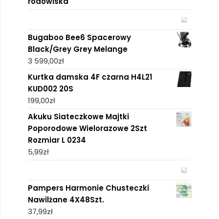
rodowiska
Bugaboo Bee6 Spacerowy
Black/Grey Grey Melange
3 599,00
zł
Kurtka damska 4F czarna H4L21
KUD002 20S
199,00
zł
Akuku Siateczkowe Majtki
Poporodowe Wielorazowe 2Szt
Rozmiar L 0234
5,99
zł
Pampers Harmonie Chusteczki
Nawilżane 4X48Szt.
37,99
zł