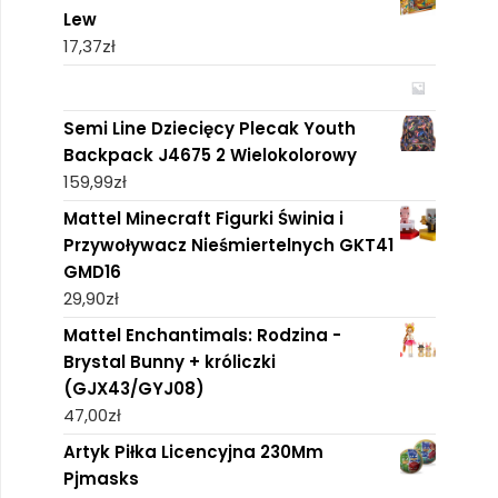
Lew
17,37
zł
Semi Line Dziecięcy Plecak Youth
Backpack J4675 2 Wielokolorowy
159,99
zł
Mattel Minecraft Figurki Świnia i
Przywoływacz Nieśmiertelnych GKT41
GMD16
29,90
zł
Mattel Enchantimals: Rodzina -
Brystal Bunny + króliczki
(GJX43/GYJ08)
47,00
zł
Artyk Piłka Licencyjna 230Mm
Pjmasks