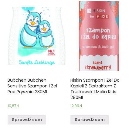
Bubchen Bubchen
Hiskin Szampon I Żel Do
Sensitive Szampon I Żel
Kąpieli Z Ekstraktem Z
Pod Prysznic 230Ml
Truskawek I Malin Kids
280Ml
10,87
zł
12,99
zł
Sprawdź sam
Sprawdź sam