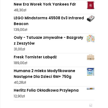
New Era Worek York Yankees Fdr
48,30
zł
LEGO Mindstorms 45508 Ev3 Infrared
Beacon
139,00
zł
Ooly - Tatuaże zmywalne - Bazgroły
z Zeszytów
31,00
zł
Fresk Tornister Łabędź
189,00
zł
Humana 2 mleko Modyfikowane
Następne Dla Dzieci 6M+ 750g
40,28
zł
Herlitz Folia Okładkowa Przylepna
12,90
zł