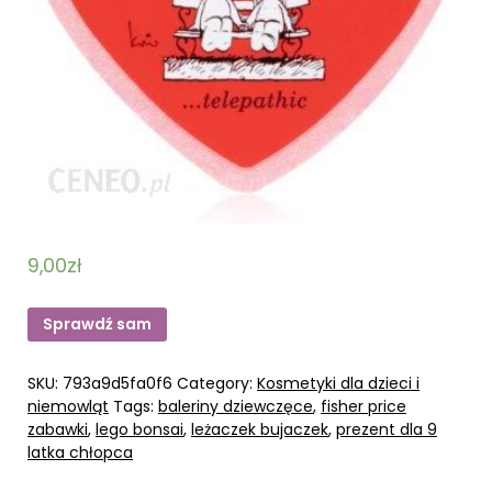
9,00
zł
Sprawdź sam
SKU:
793a9d5fa0f6
Category:
Kosmetyki dla dzieci i
niemowląt
Tags:
baleriny dziewczęce
,
fisher price
zabawki
,
lego bonsai
,
leżaczek bujaczek
,
prezent dla 9
latka chłopca