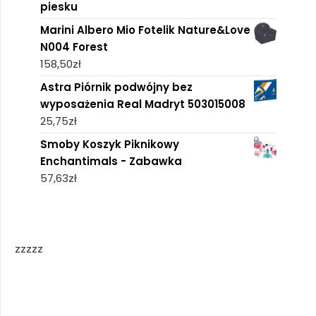
piesku
Marini Albero Mio Fotelik Nature&Love
N004 Forest
158,50
zł
Astra Piórnik podwójny bez
wyposażenia Real Madryt 503015008
25,75
zł
Smoby Koszyk Piknikowy
Enchantimals - Zabawka
57,63
zł
zzzzz