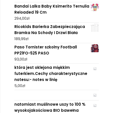
Bandai Lalka Baby Ksimerito Ternulia
Reloaded 19 Cm
294,00
zł
Ricokids Barierka Zabezpieczająca
Bramka Na Schody I Drzwi Biała
189,99
zł
Paso Tornister szkolny Football
PP21FO-525 PASO
93,00
zł
która jest oklejona miękkim
futerkiem.Cechy charakterystyczne
notesu:- notes w linię
5,00
zł
natomiast muślinowe uszy to 100 %
wysokojakościowa BIO bawełna