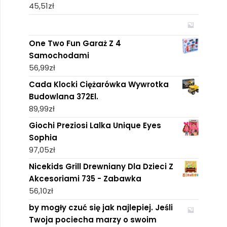
45,51
zł
One Two Fun Garaż Z 4
Samochodami
56,99
zł
Cada Klocki Ciężarówka Wywrotka
Budowlana 372El.
89,99
zł
Giochi Preziosi Lalka Unique Eyes
Sophia
97,05
zł
Nicekids Grill Drewniany Dla Dzieci Z
Akcesoriami 735 - Zabawka
56,10
zł
by mogły czuć się jak najlepiej. Jeśli
Twoja pociecha marzy o swoim