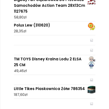
Samochodów Action Team 28X13Cm
1127675
58,80
zł
Polux Lew (310620)
28,35
zł
TM TOYS Disney Kraina Lodu 2 ELSA
25 CM
49,46
zł
Little Tikes Piaskownica Żółw 786354
187,60
zł