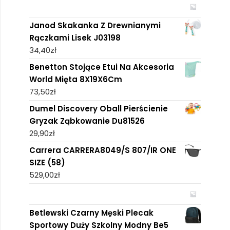
Janod Skakanka Z Drewnianymi
Rączkami Lisek J03198
34,40
zł
Benetton Stojące Etui Na Akcesoria
World Mięta 8X19X6Cm
73,50
zł
Dumel Discovery Oball Pierścienie
Gryzak Ząbkowanie Du81526
29,90
zł
Carrera CARRERA8049/S 807/IR ONE
SIZE (58)
529,00
zł
Betlewski Czarny Męski Plecak
Sportowy Duży Szkolny Modny Be5