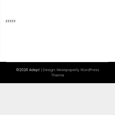
zzzzz
©2026 Adept
| Design:
Newspaperly WordPress
Theme