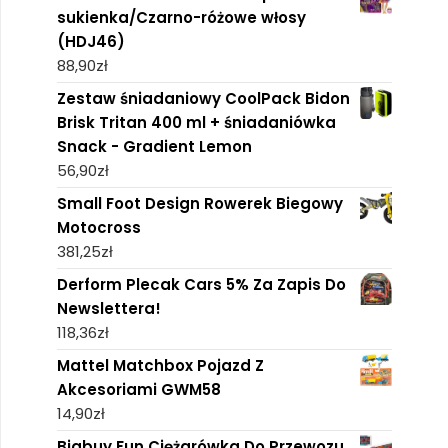
sukienka/Czarno-różowe włosy
(HDJ46)
88,90
zł
Zestaw śniadaniowy CoolPack Bidon
Brisk Tritan 400 ml + śniadaniówka
Snack - Gradient Lemon
56,90
zł
Small Foot Design Rowerek Biegowy
Motocross
381,25
zł
Derform Plecak Cars 5% Za Zapis Do
Newslettera!
118,36
zł
Mattel Matchbox Pojazd Z
Akcesoriami GWM58
14,90
zł
Bigbuy Fun Ciężarówka Do Przewozu