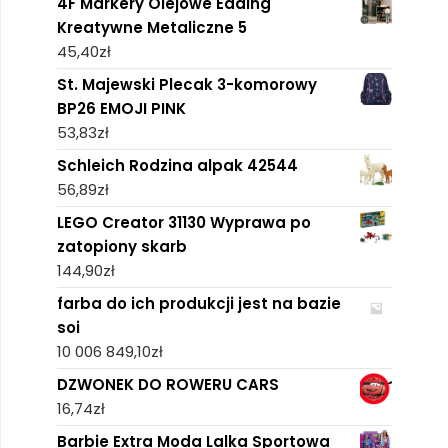
4F Markery Olejowe Edding
Kreatywne Metaliczne 5
45,40
zł
St. Majewski Plecak 3-komorowy
BP26 EMOJI PINK
53,83
zł
Schleich Rodzina alpak 42544
56,89
zł
LEGO Creator 31130 Wyprawa po
zatopiony skarb
144,90
zł
farba do ich produkcji jest na bazie
soi
10 006 849,10
zł
DZWONEK DO ROWERU CARS
16,74
zł
Barbie Extra Moda Lalka Sportowa