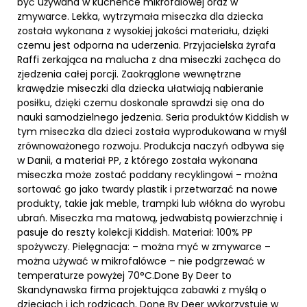
być używana w kuchence mikrofalowej oraz w
zmywarce. Lekka, wytrzymała miseczka dla dziecka
została wykonana z wysokiej jakości materiału, dzięki
czemu jest odporna na uderzenia. Przyjacielska żyrafa
Raffi zerkająca na malucha z dna miseczki zachęca do
zjedzenia całej porcji. Zaokrąglone wewnętrzne
krawędzie miseczki dla dziecka ułatwiają nabieranie
posiłku, dzięki czemu doskonale sprawdzi się ona do
nauki samodzielnego jedzenia. Seria produktów Kiddish w
tym miseczka dla dzieci została wyprodukowana w myśl
zrównoważonego rozwoju. Produkcja naczyń odbywa się
w Danii, a materiał PP, z którego została wykonana
miseczka może zostać poddany recyklingowi – można
sortować go jako twardy plastik i przetwarzać na nowe
produkty, takie jak meble, trampki lub włókna do wyrobu
ubrań. Miseczka ma matową, jedwabistą powierzchnię i
pasuje do reszty kolekcji Kiddish. Materiał: 100% PP
spożywczy. Pielęgnacja: – można myć w zmywarce –
można używać w mikrofalówce – nie podgrzewać w
temperaturze powyżej 70°C.Done By Deer to
Skandynawska firma projektująca zabawki z myślą o
dzieciach i ich rodzicach. Done By Deer wykorzystuje w