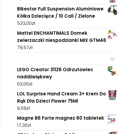
Bikestar Full Suspension Aluminiowe
Kółka Dziecięce / 10 Cali / Zielone
533,00
zł
Mattel ENCHANTIMALS Domek
zwierzaczki niespodzianki MIX GTM46
79,57
zł
LEGO Creator 31126 Odrzutowiec
naddźwiękowy
63,00
zł
LOL Surprise Hand Cream 3+ Krem Do
Rąk Dla Dzieci Flower 75Ml
9,59
zł
Magne B6 Forte magnez 60 tabletek
17,30
zł