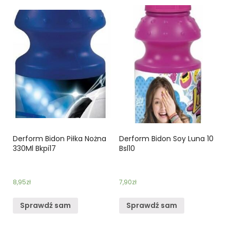
Derform Bidon Piłka Nożna
Derform Bidon Soy Luna 10
330Ml Bkpi17
Bsl10
8,95
zł
7,90
zł
Sprawdź sam
Sprawdź sam