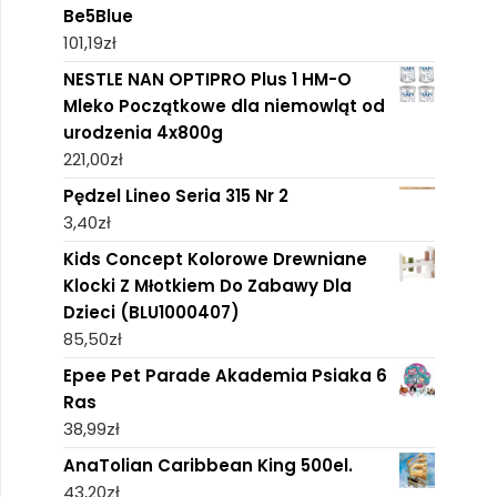
Be5Blue
101,19
zł
NESTLE NAN OPTIPRO Plus 1 HM-O
Mleko Początkowe dla niemowląt od
urodzenia 4x800g
221,00
zł
Pędzel Lineo Seria 315 Nr 2
3,40
zł
Kids Concept Kolorowe Drewniane
Klocki Z Młotkiem Do Zabawy Dla
Dzieci (BLU1000407)
85,50
zł
Epee Pet Parade Akademia Psiaka 6
Ras
38,99
zł
AnaTolian Caribbean King 500el.
43,20
zł