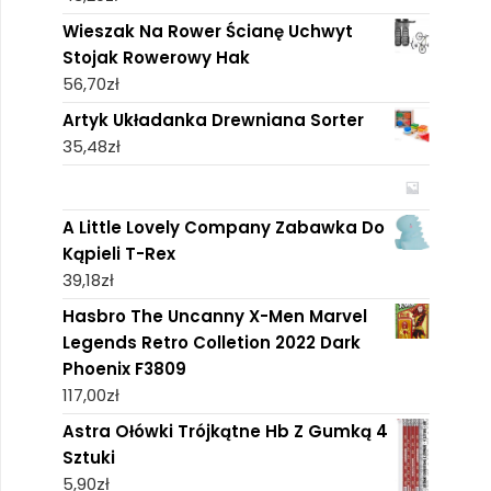
Wieszak Na Rower Ścianę Uchwyt
Stojak Rowerowy Hak
56,70
zł
Artyk Układanka Drewniana Sorter
35,48
zł
A Little Lovely Company Zabawka Do
Kąpieli T-Rex
39,18
zł
Hasbro The Uncanny X-Men Marvel
Legends Retro Colletion 2022 Dark
Phoenix ‎F3809
117,00
zł
Astra Ołówki Trójkątne Hb Z Gumką 4
Sztuki
5,90
zł