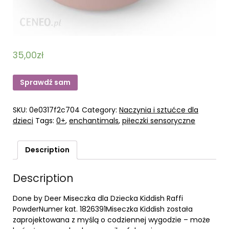
35,00
zł
Sprawdź sam
SKU:
0e0317f2c704
Category:
Naczynia i sztućce dla
dzieci
Tags:
0+
,
enchantimals
,
piłeczki sensoryczne
Description
Description
Done by Deer Miseczka dla Dziecka Kiddish Raffi
PowderNumer kat. 1826391Miseczka Kiddish została
zaprojektowana z myślą o codziennej wygodzie – może