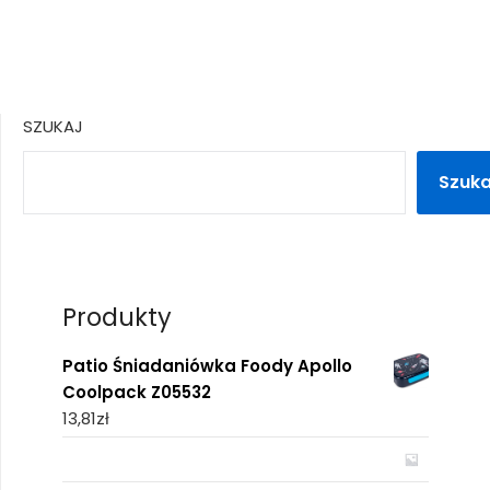
SZUKAJ
Szuka
Produkty
Patio Śniadaniówka Foody Apollo
Coolpack Z05532
13,81
zł