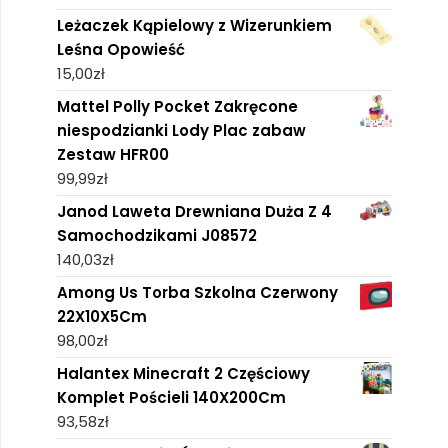
Leżaczek Kąpielowy z Wizerunkiem
Leśna Opowieść
15,00
zł
Mattel Polly Pocket Zakręcone
niespodzianki Lody Plac zabaw
Zestaw HFR00
99,99
zł
Janod Laweta Drewniana Duża Z 4
Samochodzikami J08572
140,03
zł
Among Us Torba Szkolna Czerwony
22X10X5Cm
98,00
zł
Halantex Minecraft 2 Częściowy
Komplet Pościeli 140X200Cm
93,58
zł