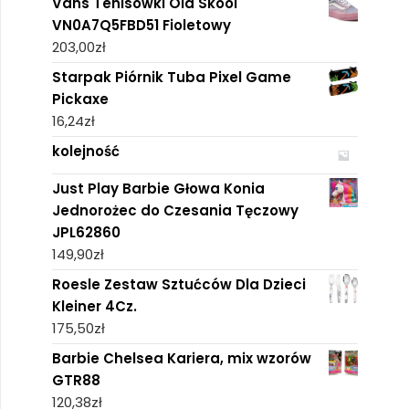
Vans Tenisówki Old Skool
VN0A7Q5FBD51 Fioletowy
203,00
zł
Starpak Piórnik Tuba Pixel Game
Pickaxe
16,24
zł
kolejność
Just Play Barbie Głowa Konia
Jednorożec do Czesania Tęczowy
JPL62860
149,90
zł
Roesle Zestaw Sztućców Dla Dzieci
Kleiner 4Cz.
175,50
zł
Barbie Chelsea Kariera, mix wzorów
GTR88
120,38
zł