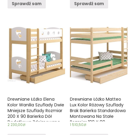
Sprawdź sam
Sprawdź sam
Drewniane Łóżko Elena
Drewniane Łóżko Matteo
Kolor Wanilia Szuflady Dwie
Lux Kolor Różowy Szuflady
Mniejsze Szuflady Rozmiar
Brak Barierka Standardowa
200 X 90 Barierka Dół
Montowana Na Stałe
Dodatkowa Zdejmowana
Rozmiar 180 X 80
2 230,00
zł
1 510,50
zł
Barierka