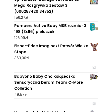
Mega Rozgrywka Zestaw 3
(606287420134752)
156,27
zł
Pampers Active Baby MSB rozmiar 3
198 (3x66) pieluszek
126,99
zł
Fisher-Price Imaginext Potwór Wielka
Stopa
363,00
zł
Babyono Baby Ono Książeczka
Sensoryczna Deram Team C-More
Colletion
49,57
zł