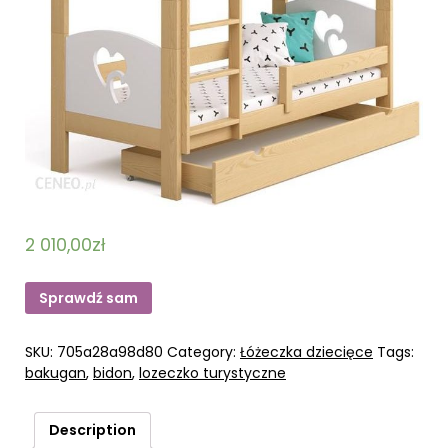
2 010,00
zł
Sprawdź sam
SKU:
705a28a98d80
Category:
Łóżeczka dziecięce
Tags:
bakugan
,
bidon
,
lozeczko turystyczne
Description