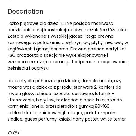
Description
Łóżko piętrowe dla dzieci ELENA posiada możliwość
podzielenia całej konstrukcji na dwa niezależne łóżeczka.
Zostało wykonane z wysokiej jakości litego drewna
sosnowego w połączeniu z wytrzymałą płytą meblową w
zagłówkach i górnej barierce. Drewno posiada certyfikat
FSC oraz zostało specjalnie wyselekcjonowane i
wzmocnione, dzięki czemu jest odporne na zarysowania,
pęknięcia i odpryski.
prezenty dla półrocznego dziecka, domek malibu, czy
można wozić dziecko z przodu, star wars 2, kolnierz do
mycia głowy, chicco lozeczko dostawne, latarnik –
streszczenie, biały lew, rex london plecak, krzesełko do
karmienia lionelo, prześcieradło z gumką 80×160,
schleich króliki, rainbow high allegro, park trampolin
siedlce, guess perfumy, książki harry potter, white terrier
yyyyy