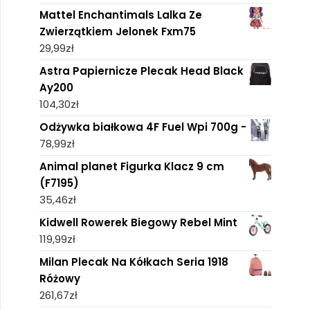
Mattel Enchantimals Lalka Ze
Zwierzątkiem Jelonek Fxm75
29,99
zł
Astra Papiernicze Plecak Head Black
Ay200
104,30
zł
Odżywka białkowa 4F Fuel Wpi 700g -
78,99
zł
Animal planet Figurka Klacz 9 cm
(F7195)
35,46
zł
Kidwell Rowerek Biegowy Rebel Mint
119,99
zł
Milan Plecak Na Kółkach Seria 1918
Różowy
261,67
zł