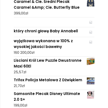
Caramel & Cie. Średni Plecak
Caramel &Amp; Cie. Butterfly Blue
399,00
zł
który chroni głowę Baby Annabell
wyjątkowa wykonana w 100% z
wysokiej jakości bawełny
160 200,00
zł
Lisciani Król Lew Puzzle Dwustronne
Maxi 60El
25,57
zł
Trifox Policja Metalowa Z Dźwiękiem
21,70
zł
Samsonite Plecak Disney Ultimate
2.0 S+
199,00
zł