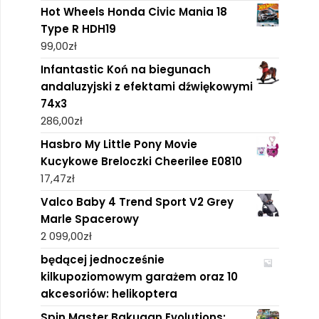
Hot Wheels Honda Civic Mania 18
Type R HDH19
99,00
zł
Infantastic Koń na biegunach
andaluzyjski z efektami dźwiękowymi
74x3
286,00
zł
Hasbro My Little Pony Movie
Kucykowe Breloczki Cheerilee E0810
17,47
zł
Valco Baby 4 Trend Sport V2 Grey
Marle Spacerowy
2 099,00
zł
będącej jednocześnie
kilkupoziomowym garażem oraz 10
akcesoriów: helikoptera
Spin Master Bakugan Evolutions: