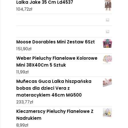
Lalka Jake 35 Cm Ld4537
104,72
zł
Moose Doorables Mini Zestaw 6Szt
151,90
zł
Weber Pieluchy Flanelowe Kolorowe
Mini 38X40Cm 5 Sztuk
11,99
zł
Muñecas Guca Lalka hiszpańska
bobas dla dzieci Vera z
materacykiem 46cm MG500
233,77
zł
Kieczmerscy Pieluchy Flanelowe Z
Nadrukiem
8,99
zł