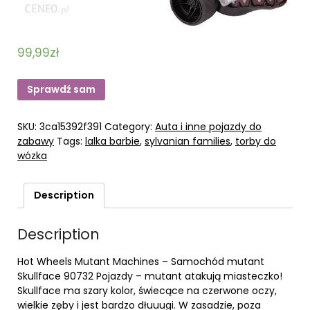
99,99
zł
Sprawdź sam
SKU:
3ca15392f391
Category:
Auta i inne pojazdy do
zabawy
Tags:
lalka barbie
,
sylvanian families
,
torby do
wózka
Description
Description
Hot Wheels Mutant Machines – Samochód mutant
Skullface 90732 Pojazdy – mutant atakują miasteczko!
Skullface ma szary kolor, świecące na czerwone oczy,
wielkie zęby i jest bardzo dłuuugi. W zasadzie, poza