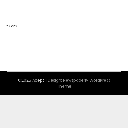
zzzzz
©2026 Adept
| Design:
Newspaperly WordPress
Theme