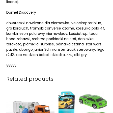
licencji.
Dumel Discovery
chusteczki nawilzane dla niemowlat, velociraptor blue,
gra karaluch, trampki converse czarne, koszulka polo 4f,
kombinezon polarowy niemowlęcy, kościotrup, toca
boca zabawki, srebrne podkładki na stół, doniczka
terakota, piórnik lol surprise, półhalka czarna, star wars
puzzle, ubongo junior 3d, monster truck sterowany, lego
r2d2, koc na dzien babci i dziadka, олх, albi gry
yyyyy
Related products