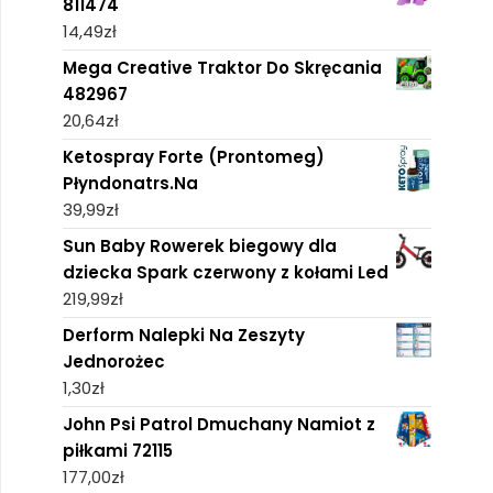
811474
14,49
zł
Mega Creative Traktor Do Skręcania
482967
20,64
zł
Ketospray Forte (Prontomeg)
Płyndonatrs.Na
39,99
zł
Sun Baby Rowerek biegowy dla
dziecka Spark czerwony z kołami Led
219,99
zł
Derform Nalepki Na Zeszyty
Jednorożec
1,30
zł
John Psi Patrol Dmuchany Namiot z
piłkami 72115
177,00
zł