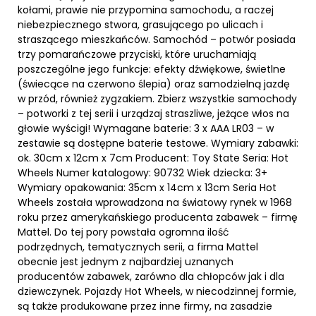
kołami, prawie nie przypomina samochodu, a raczej
niebezpiecznego stwora, grasującego po ulicach i
straszącego mieszkańców. Samochód – potwór posiada
trzy pomarańczowe przyciski, które uruchamiają
poszczególne jego funkcje: efekty dźwiękowe, świetlne
(świecące na czerwono ślepia) oraz samodzielną jazdę
w przód, również zygzakiem. Zbierz wszystkie samochody
– potworki z tej serii i urządzaj straszliwe, jeżące włos na
głowie wyścigi! Wymagane baterie: 3 x AAA LR03 – w
zestawie są dostępne baterie testowe. Wymiary zabawki:
ok. 30cm x 12cm x 7cm Producent: Toy State Seria: Hot
Wheels Numer katalogowy: 90732 Wiek dziecka: 3+
Wymiary opakowania: 35cm x 14cm x 13cm Seria Hot
Wheels została wprowadzona na światowy rynek w 1968
roku przez amerykańskiego producenta zabawek – firmę
Mattel. Do tej pory powstała ogromna ilość
podrzędnych, tematycznych serii, a firma Mattel
obecnie jest jednym z najbardziej uznanych
producentów zabawek, zarówno dla chłopców jak i dla
dziewczynek. Pojazdy Hot Wheels, w niecodzinnej formie,
są także produkowane przez inne firmy, na zasadzie