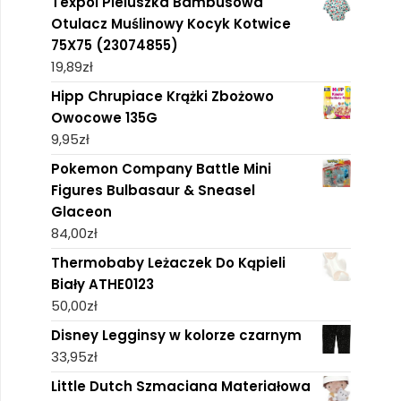
Texpol Pieluszka Bambusowa
Otulacz Muślinowy Kocyk Kotwice
75X75 (23074855)
19,89
zł
Hipp Chrupiace Krążki Zbożowo
Owocowe 135G
9,95
zł
Pokemon Company Battle Mini
Figures Bulbasaur & Sneasel
Glaceon
84,00
zł
Thermobaby Leżaczek Do Kąpieli
Biały ATHE0123
50,00
zł
Disney Legginsy w kolorze czarnym
33,95
zł
Little Dutch Szmaciana Materiałowa