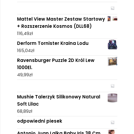
Mattel View Master Zestaw Startowy
+ Rozszerzenie Kosmos (DLL68)
116,49
zł
Derform Tornister Kraina Lodu
165,04
zł
Ravensburger Puzzle 2D Król Lew
1000El.
49,99
zł
Mushie Talerzyk Silikonowy Natural
Soft Lilac
68,89
zł
odpowiedni piesek
Antonio Juan Lalka Baby Iris 38 Cm