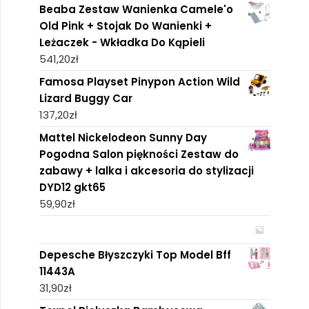
Beaba Zestaw Wanienka Camele'o
Old Pink + Stojak Do Wanienki +
Leżaczek - Wkładka Do Kąpieli
541,20
zł
Famosa Playset Pinypon Action Wild
Lizard Buggy Car
137,20
zł
Mattel Nickelodeon Sunny Day
Pogodna Salon piękności Zestaw do
zabawy + lalka i akcesoria do stylizacji
DYD12 gkt65
59,90
zł
Depesche Błyszczyki Top Model Bff
11443A
31,90
zł