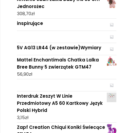
Jednorożec
308,70
zł
inspirujące
5V AG13 LR44 (w zestawie)Wymiary
Mattel Enchantimals Chatka Lalka
Bree Bunny 5 zwierzątek GTM47
56,90
zł
Interdruk Zeszyt W Linie
Przedmiotowy A5 60 Kartkowy Język
Polski Hybrid
3,15
zł
Zapf Creation Chiqui Koniki Świecące