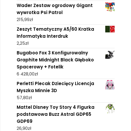
Wader Zestaw ogrodowy Gigant
wywrotka Psi Patrol
215,99
zł
Zeszyt Tematyczny A5/60 Kratka
Informatyka Interdruk
2,25
zł
Bugaboo Fox 3 Konfigurowalny
Graphite Midnight Black Głęboko
Spacerowy + Fotelik
6 428,00
zł
Perletti Plecak Dziecięcy Licencja
Myszka Minnie 3D
57,80
zł
Mattel Disney Toy Story 4 Figurka
podstawowa Buzz Astral GDP65
GDP69
26,90
zł