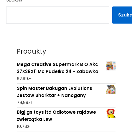
Szuka
Produkty
Mega Creative Supermark B O Akc
37X28X11 Mc Pudełko 24 - Zabawka
62,99
zł
Spin Master Bakugan Evolutions
Zestaw Sharktar + Nanogany
79,99
zł
Bigjigs toys ltd Odlotowe rajdowe
zwierzątka Lew
10,73
zł