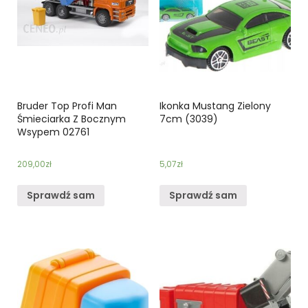
Bruder Top Profi Man
Ikonka Mustang Zielony
Śmieciarka Z Bocznym
7cm (3039)
Wsypem 02761
209,00
zł
5,07
zł
Sprawdź sam
Sprawdź sam