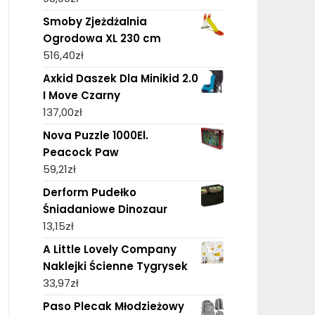
Smoby Zjeżdżalnia
Ogrodowa XL 230 cm
516,40
zł
Axkid Daszek Dla Minikid 2.0
I Move Czarny
137,00
zł
Nova Puzzle 1000El.
Peacock Paw
59,21
zł
Derform Pudełko
Śniadaniowe Dinozaur
13,15
zł
A Little Lovely Company
Naklejki Ścienne Tygrysek
33,97
zł
Paso Plecak Młodzieżowy