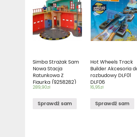
Simba Strażak Sam
Hot Wheels Track
Nowa Stacja
Builder Akcesoria d
Ratunkowa Z
rozbudowy DLF01
Figurką (9258282)
DLF06
289,90
zł
16,95
zł
Sprawdź sam
Sprawdź sam