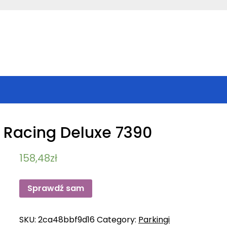
 Racing Deluxe 7390
158,48
zł
Sprawdź sam
SKU:
2ca48bbf9d16
Category:
Parkingi