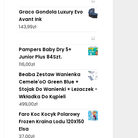
Graco Gondola Luxury Evo
Avant Ink
143,99
zł
Pampers Baby Dry 5+
Junior Plus 84Szt.
116,00
zł
Beaba Zestaw Wanienka
Cemele'oO Green Blue +
Stojak Do Wanienki + Leżaczek -
Wkładka Do Kąpieli
499,00
zł
Faro Koc Kocyk Polarowy
Frozen Kraina Lodu 120X150
Elsa
37,00
zł