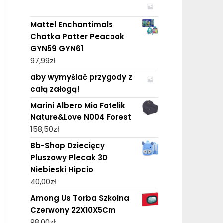
Mattel Enchantimals
Chatka Patter Peacook
GYN59 GYN61
97,99
zł
aby wymyślać przygody z
całą załogą!
Marini Albero Mio Fotelik
Nature&Love N004 Forest
158,50
zł
Bb-Shop Dziecięcy
Pluszowy Plecak 3D
Niebieski Hipcio
40,00
zł
Among Us Torba Szkolna
Czerwony 22X10X5Cm
98,00
zł