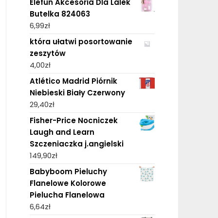
Elefun Akcesoria Dla Lalek
Butelka 824063
6,99
zł
która ułatwi posortowanie
zeszytów
4,00
zł
Atlético Madrid Piórnik
Niebieski Biały Czerwony
29,40
zł
Fisher-Price Nocniczek
Laugh and Learn
Szczeniaczka j.angielski
149,90
zł
Babyboom Pieluchy
Flanelowe Kolorowe
Pielucha Flanelowa
6,64
zł