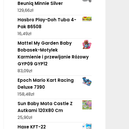
Beuniq Minnie Silver
129,66
zł
Hasbro Play-Doh Tuba 4-
Pak B6508
16,49
zł
Mattel My Garden Baby
Bobasek-Motylek
Karmienie i przewijanie Różowy
GYP09 GYP12
83,09
zł
Epoch Mario Kart Racing
Deluxe 7390
158,48
zł
Sun Baby Mata Castle Z
Autkami 120X80 Cm
25,90
zł
Haxe KFT-22