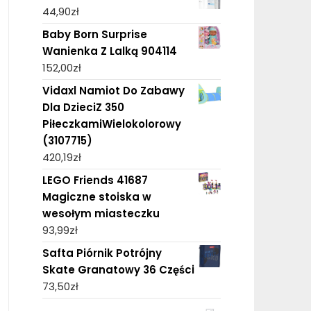
44,90
zł
Baby Born Surprise
Wanienka Z Lalką 904114
152,00
zł
Vidaxl Namiot Do Zabawy
Dla DzieciZ 350
PiłeczkamiWielokolorowy
(3107715)
420,19
zł
LEGO Friends 41687
Magiczne stoiska w
wesołym miasteczku
93,99
zł
Safta Piórnik Potrójny
Skate Granatowy 36 Części
73,50
zł