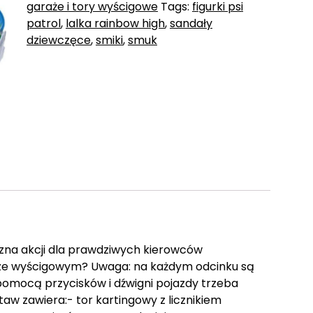
garaże i tory wyścigowe
Tags:
figurki psi
patrol
,
lalka rainbow high
,
sandały
dziewczęce
,
smiki
,
smuk
zna akcji dla prawdziwych kierowców
rze wyścigowym? Uwaga: na każdym odcinku są
 pomocą przycisków i dźwigni pojazdy trzeba
aw zawiera:- tor kartingowy z licznikiem