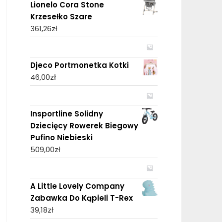
Lionelo Cora Stone
Krzesełko Szare
361,26
zł
Djeco Portmonetka Kotki
46,00
zł
Insportline Solidny
Dziecięcy Rowerek Biegowy
Pufino Niebieski
509,00
zł
A Little Lovely Company
Zabawka Do Kąpieli T-Rex
39,18
zł