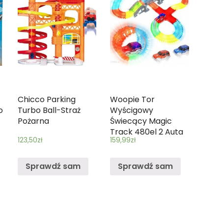
Chicco Parking
Woopie Tor
o
Turbo Ball-Straż
Wyścigowy
Pożarna
Świecący Magic
Track 480el 2 Auta
123,50
zł
159,99
zł
Sprawdź sam
Sprawdź sam