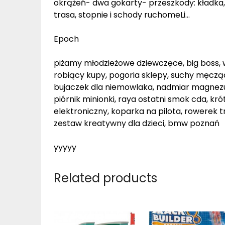
okrążeń- dwa gokarty- przeszkody: kładka
trasa, stopnie i schody ruchomeLi…
Epoch
piżamy młodzieżowe dziewczęce, big boss, w
robiący kupy, pogoria sklepy, suchy męcząc
bujaczek dla niemowlaka, nadmiar magnezu,
piórnik minionki, raya ostatni smok cda, kró
elektroniczny, koparka na pilota, rowerek t
zestaw kreatywny dla dzieci, bmw poznań
yyyyy
Related products