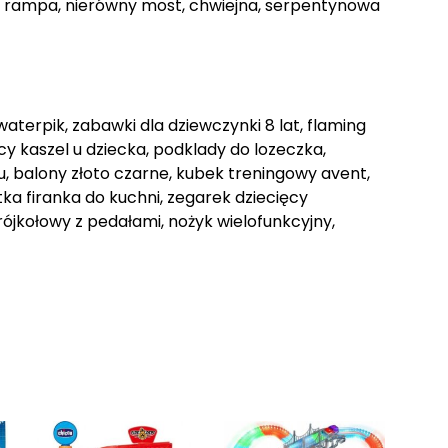
, rampa, nierówny most, chwiejna, serpentynowa
aterpik, zabawki dla dziewczynki 8 lat, flaming
y kaszel u dziecka, podklady do lozeczka,
 balony złoto czarne, kubek treningowy avent,
tka firanka do kuchni, zegarek dziecięcy
rójkołowy z pedałami, nożyk wielofunkcyjny,