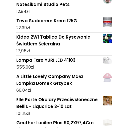
Notesikami Studio Pets
12,84
zł
Teva Sudocrem Krem 125G
22,39
zł
Kidea 2W1 Tablica Do Rysowania
Światłem Ścieralna
17,95
zł
Lampa Faro YURI LED 41103
555,00
zł
A Little Lovely Company Mała
Lampka Domek Grzybek
66,04
zł
Elle Porte Okulary Przeciwsłoneczne
Bellis - Liquorice 3-10 Lat
101,15
zł
Geuther Lucilee Plus 90,2X97,4Cm