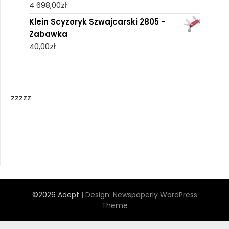
4 698,00
zł
Klein Scyzoryk Szwajcarski 2805 -
Zabawka
40,00
zł
zzzzz
©2026 Adept
| Design:
Newspaperly WordPress
Theme