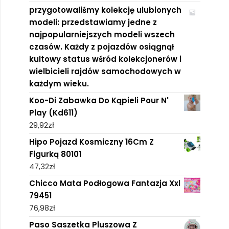
przygotowaliśmy kolekcję ulubionych
modeli: przedstawiamy jedne z
najpopularniejszych modeli wszech
czasów. Każdy z pojazdów osiągnął
kultowy status wśród kolekcjonerów i
wielbicieli rajdów samochodowych w
każdym wieku.
Koo-Di Zabawka Do Kąpieli Pour N'
Play (Kd611)
29,92
zł
Hipo Pojazd Kosmiczny 16Cm Z
Figurką 80101
47,32
zł
Chicco Mata Podłogowa Fantazja Xxl
79451
76,98
zł
Paso Saszetka Pluszowa Z