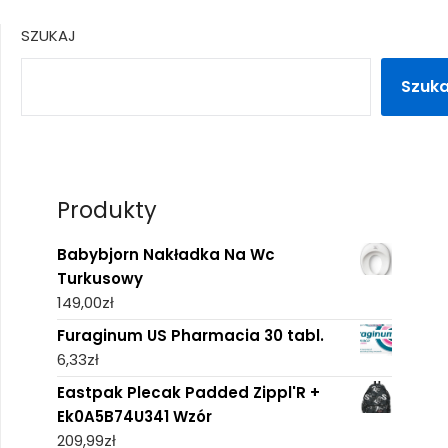
SZUKAJ
Szuka
Produkty
Babybjorn Nakładka Na Wc
Turkusowy
149,00
zł
Furaginum US Pharmacia 30 tabl.
6,33
zł
Eastpak Plecak Padded Zippl'R +
Ek0A5B74U341 Wzór
209,99
zł