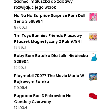
zachęci maluszka do zabawy
rozwijając jego wzrok
Na Na Na Surprise Surprise Pom Doll
Seria 2 565994
97,00
zł
Tm Toys Bunnies Friends Pluszowy
Ptaszek Magnetyczny 2 Pak 97841
19,99
zł
Baby Born Butelka Dla Lalki Niebieska
826904
19,90
zł
Playmobil 70077 The Movie Marla W
Bajkowym Zamku
119,99
zł
Bugaboo Bee 3 Pokrowiec Na
Gondolę Czerwony
171,00
zł