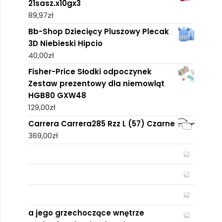
21sasz.x10gx3
89,97
zł
Bb-Shop Dziecięcy Pluszowy Plecak
3D Niebieski Hipcio
40,00
zł
Fisher-Price Słodki odpoczynek
Zestaw prezentowy dla niemowląt
HGB80 GXW48
129,00
zł
Carrera Carrera285 Rzz L (57) Czarne
369,00
zł
a jego grzechoczące wnętrze