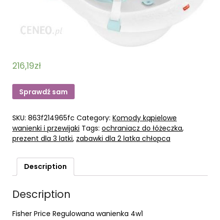
216,19
zł
Sprawdź sam
SKU:
863f214965fc
Category:
Komody kąpielowe
wanienki i przewijaki
Tags:
ochraniacz do łóżeczka
,
prezent dla 3 latki
,
zabawki dla 2 latka chłopca
Description
Description
Fisher Price Regulowana wanienka 4w1