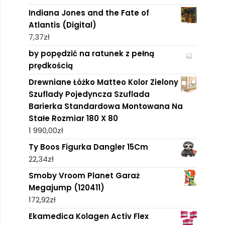
Indiana Jones and the Fate of
Atlantis (Digital)
7,37
zł
by popędzić na ratunek z pełną
prędkością
Drewniane Łóżko Matteo Kolor Zielony
Szuflady Pojedyncza Szuflada
Barierka Standardowa Montowana Na
Stałe Rozmiar 180 X 80
1 990,00
zł
Ty Boos Figurka Dangler 15Cm
22,34
zł
Smoby Vroom Planet Garaż
Megajump (120411)
172,92
zł
Ekamedica Kolagen Activ Flex