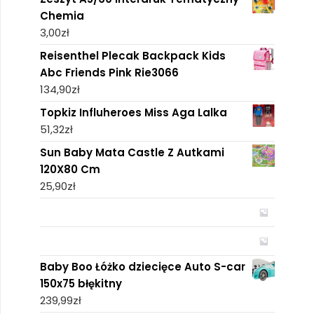
Chemia
3,00
zł
Reisenthel Plecak Backpack Kids
Abc Friends Pink Rie3066
134,90
zł
Topkiz Influheroes Miss Aga Lalka
51,32
zł
Sun Baby Mata Castle Z Autkami
120X80 Cm
25,90
zł
Baby Boo Łóżko dziecięce Auto S-car
150x75 błękitny
239,99
zł