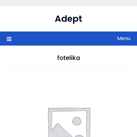
Skip
to
Adept
content
Menu
fotelika