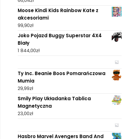
66,04
zł
Moose Kindi Kids Rainbow Kate z
akcesoriami
99,90
zł
Joko Pojazd Buggy Superstar 4X4
Biały
1 844,00
zł
Ty Inc. Beanie Boos Pomarańczowa
Mumia
29,99
zł
Smily Play Układanka Tablica
Magnetyczna
23,00
zł
Hasbro Marvel Avengers Band And