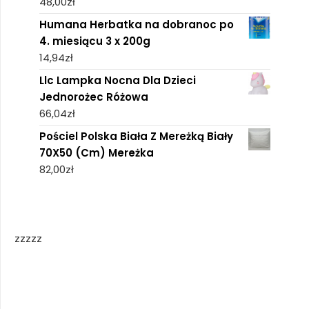
48,00
zł
Humana Herbatka na dobranoc po
4. miesiącu 3 x 200g
14,94
zł
Llc Lampka Nocna Dla Dzieci
Jednorożec Różowa
66,04
zł
Pościel Polska Biała Z Mereżką Biały
70X50 (Cm) Mereżka
82,00
zł
zzzzz