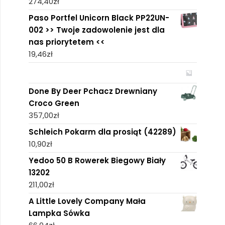
274,40
zł
Paso Portfel Unicorn Black PP22UN-
002 >> Twoje zadowolenie jest dla
nas priorytetem <<
19,46
zł
Done By Deer Pchacz Drewniany
Croco Green
357,00
zł
Schleich Pokarm dla prosiąt (42289)
10,90
zł
Yedoo 50 B Rowerek Biegowy Biały
13202
211,00
zł
A Little Lovely Company Mała
Lampka Sówka