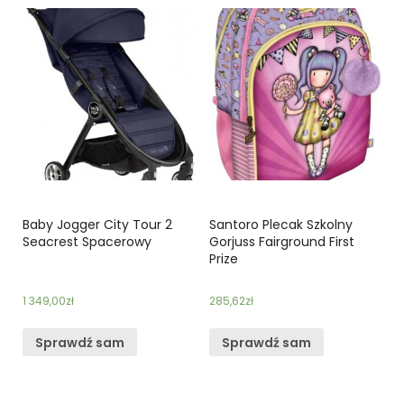
Baby Jogger City Tour 2
Santoro Plecak Szkolny
Seacrest Spacerowy
Gorjuss Fairground First
Prize
1 349,00
zł
285,62
zł
Sprawdź sam
Sprawdź sam