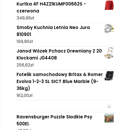
Kurtka 4F H4Z21KUMP00662S -
czerwona
349,99
zł
Smoby Kuchnia Letnia Neo Jura
810901
169,90
zł
Janod Wózek Pchacz Drewniany Z 20
Klockami J04408
256,62
zł
Fotelik samochodowy Britax & Romer
Evolva 1-2-3 SL SICT Blue Marble (9-
36kg)
912,00
zł
Ravensburger Puzzle Słodkie Psy
500El.