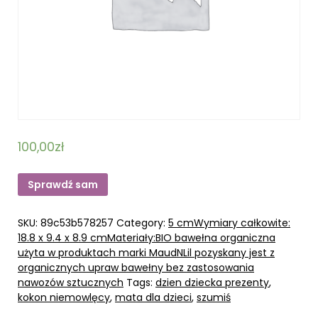
100,00
zł
Sprawdź sam
SKU:
89c53b578257
Category:
5 cmWymiary całkowite:
18.8 x 9.4 x 8.9 cmMateriały:BIO bawełna organiczna
użyta w produktach marki MaudNLil pozyskany jest z
organicznych upraw bawełny bez zastosowania
nawozów sztucznych
Tags:
dzien dziecka prezenty
,
kokon niemowlęcy
,
mata dla dzieci
,
szumiś