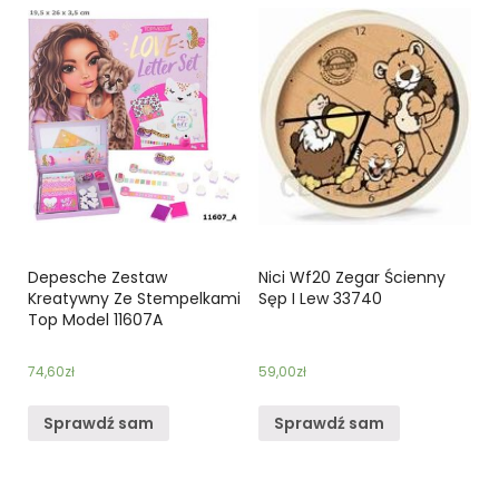
Depesche Zestaw
Nici Wf20 Zegar Ścienny
Kreatywny Ze Stempelkami
Sęp I Lew 33740
Top Model 11607A
74,60
zł
59,00
zł
Sprawdź sam
Sprawdź sam