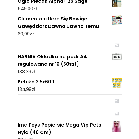
Ogio Plecak Alpha+ 25 Sage
549,00
zł
Clementoni Ucze Się Bawiąc
Gawędziarz Dawno Dawno Temu
69,99
zł
NARNIA Okładka na podr A4
regulowana nr 19 (50szt)
133,39
zł
Bebiko 3 5x600
134,99
zł
Imc Toys Popiersie Mega Vip Pets
Nyla (40 Cm)