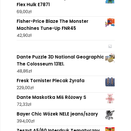
Flex Hulk E7871
69,00
zł
Fisher-Price Blaze The Monster
Machines Tune-Up FNR45
42,90
zł
Dante Puzzle 3D National Geographic
The Colosseum 131El.
48,86
zł
Fresk Tornister Plecak Żyrafa
229,00
zł
Dante Maskotka Miś Różowy S
72,33
zł
Bayer Chic Wózek NELE jeans/szary
394,00
zł
Zeszyt A5/60 Interdruk Tematyczny