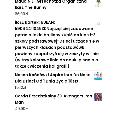
Maud N Lil Grzechotka Organiczna
Ears The Bunny
66,09
zł
ilość kartek: 60EAN:
5904441104530Najczęściej zadawane
pytaniaJakie bruliony kupić do klas 1-3
szkoły podstawowej?Dzieci uczące się w
pierwszych klasach podstawówki
powinny zaopatrzyć się w zeszyty w linie
(w trzy kolorowe linie do nauki pisania a
także ćwiczenia kaligrafii)
Noson Końcówki Aspiratora Do Nosa
Dla Dzieci Od 1 Dnia Życia 10szt.
15,12
zł
Cerda Przedszkolny 3D Avengers Iron
Man
49,90
zł