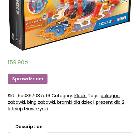
159,90
zł
Sprawdź sam
SKU:
9b0367087af6
Category:
Klocki
Tags:
bakugan
zabawki
,
bing zabawki
,
bramki dla dzieci
,
prezent dla 2
letniej dziewczynki
Description