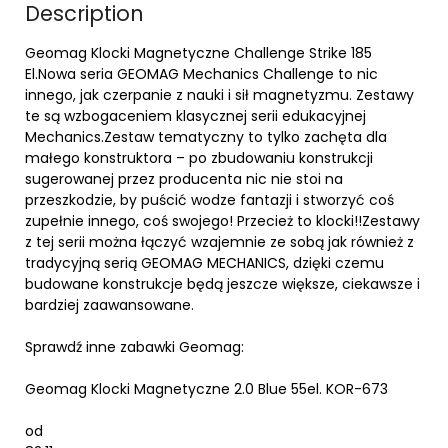
Description
Geomag Klocki Magnetyczne Challenge Strike 185
El.Nowa seria GEOMAG Mechanics Challenge to nic
innego, jak czerpanie z nauki i sił magnetyzmu. Zestawy
te są wzbogaceniem klasycznej serii edukacyjnej
Mechanics.Zestaw tematyczny to tylko zachęta dla
małego konstruktora – po zbudowaniu konstrukcji
sugerowanej przez producenta nic nie stoi na
przeszkodzie, by puścić wodze fantazji i stworzyć coś
zupełnie innego, coś swojego! Przecież to klocki!!Zestawy
z tej serii można łączyć wzajemnie ze sobą jak również z
tradycyjną serią GEOMAG MECHANICS, dzięki czemu
budowane konstrukcje będą jeszcze większe, ciekawsze i
bardziej zaawansowane.
Sprawdź inne zabawki Geomag:
Geomag Klocki Magnetyczne 2.0 Blue 55el. KOR-673
od