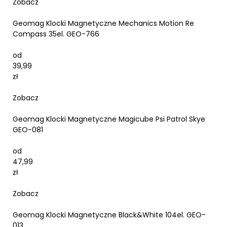
Zobacz
Geomag Klocki Magnetyczne Mechanics Motion Re
Compass 35el. GEO-766
od
39,99
zł
Zobacz
Geomag Klocki Magnetyczne Magicube Psi Patrol Skye
GEO-081
od
47,99
zł
Zobacz
Geomag Klocki Magnetyczne Black&White 104el. GEO-
013