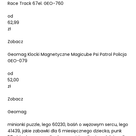
Race Track 67el. GEO-760
od
62,99
zł
Zobacz
Geomag Klocki Magnetyczne Magicube Psi Patrol Policja
GEO-079
od
52,00
zł
Zobacz
Geomag
minionki puzzle, lego 60230, baśń o wężowym sercu, lego
41439, jakie zabawki dla 6 miesięcznego dziecka, punk