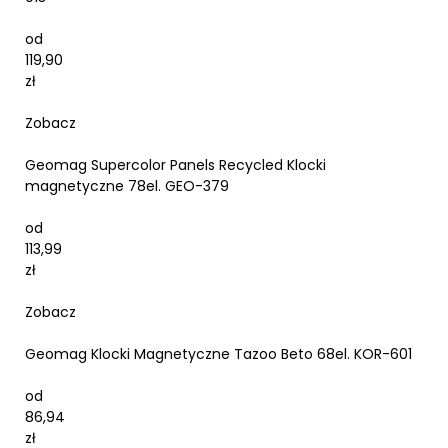
od
119,90
zł
Zobacz
Geomag Supercolor Panels Recycled Klocki
magnetyczne 78el. GEO-379
od
113,99
zł
Zobacz
Geomag Klocki Magnetyczne Tazoo Beto 68el. KOR-601
od
86,94
zł