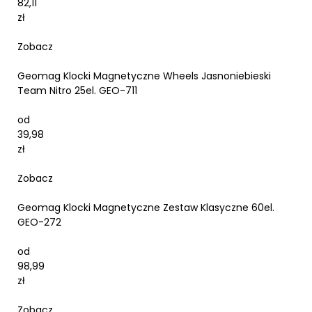
82,11
zł
Zobacz
Geomag Klocki Magnetyczne Wheels Jasnoniebieski
Team Nitro 25el. GEO-711
od
39,98
zł
Zobacz
Geomag Klocki Magnetyczne Zestaw Klasyczne 60el.
GEO-272
od
98,99
zł
Zobacz