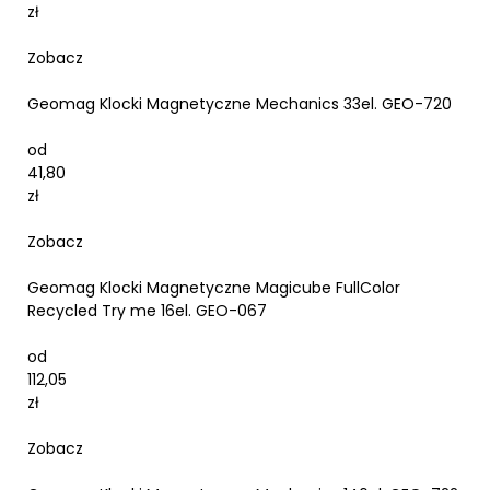
zł
Zobacz
Geomag Klocki Magnetyczne Mechanics 33el. GEO-720
od
41,80
zł
Zobacz
Geomag Klocki Magnetyczne Magicube FullColor
Recycled Try me 16el. GEO-067
od
112,05
zł
Zobacz