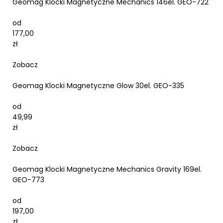
Geomag Klocki Magnetyczne Mechanics 146el. GEO-722
od
177,00
zł
Zobacz
Geomag Klocki Magnetyczne Glow 30el. GEO-335
od
49,99
zł
Zobacz
Geomag Klocki Magnetyczne Mechanics Gravity 169el.
GEO-773
od
197,00
zł