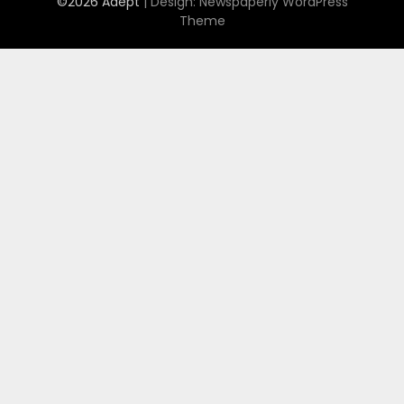
©2026 Adept
| Design:
Newspaperly WordPress
Theme