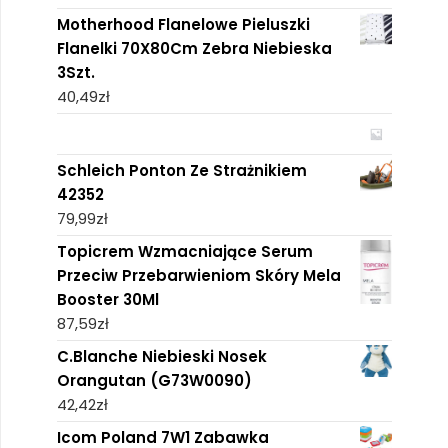
Motherhood Flanelowe Pieluszki
Flanelki 70X80Cm Zebra Niebieska
3Szt.
40,49
zł
Schleich Ponton Ze Strażnikiem
42352
79,99
zł
Topicrem Wzmacniające Serum
Przeciw Przebarwieniom Skóry Mela
Booster 30Ml
87,59
zł
C.Blanche Niebieski Nosek
Orangutan (G73W0090)
42,42
zł
Icom Poland 7W1 Zabawka