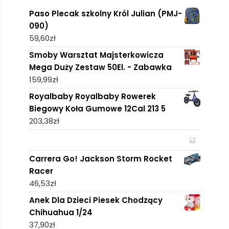
Paso Plecak szkolny Król Julian (PMJ-
090)
59,60
zł
Smoby Warsztat Majsterkowicza
Mega Duży Zestaw 50El. - Zabawka
159,99
zł
Royalbaby Royalbaby Rowerek
Biegowy Koła Gumowe 12Cal 213 5
203,38
zł
Carrera Go! Jackson Storm Rocket
Racer
46,53
zł
Anek Dla Dzieci Piesek Chodzący
Chihuahua 1/24
37,90
zł