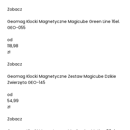
Zobacz
Geomag Klocki Magnetyczne Magicube Green Line 16el.
GEO-055
od
118,98
zł
Zobacz
Geomag Klocki Magnetyczne Zestaw Magicube Dzikie
Zwierzęta GEO-145
od
54,99
zł
Zobacz