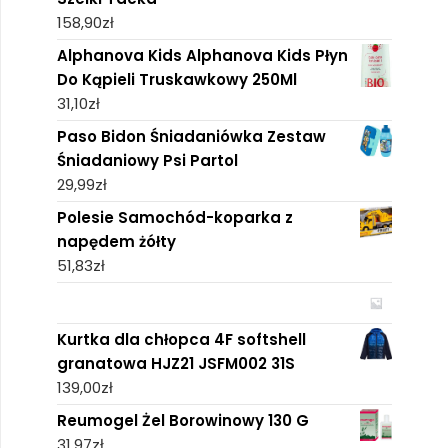
158,90
zł
Alphanova Kids Alphanova Kids Płyn
Do Kąpieli Truskawkowy 250Ml
31,10
zł
Paso Bidon Śniadaniówka Zestaw
Śniadaniowy Psi Partol
29,99
zł
Polesie Samochód-koparka z
napędem żółty
51,83
zł
Kurtka dla chłopca 4F softshell
granatowa HJZ21 JSFM002 31S
139,00
zł
Reumogel Żel Borowinowy 130 G
31,97
zł