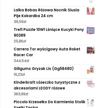
Lalka Bobas Różowa Nocnik Siusia
Pije Kokardka 24 cm
39,59
zł
Trefl Puzzle 10W1 Lśniące Kucyki Pony
90389
25,86
zł
Carrera Tor wyścigowy Auta Roket
Racer Car
344,54
zł
Giligums Gryzak Lis (Gg58480)
16,23
zł
Kinderkraft Łóżeczko turystyczne z
akcesoriami LEODY różowe
383,99
zł
Piccolo Krzesełko Do Karmienia Stolik
Szelki Tacka