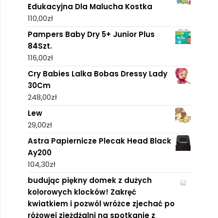
Edukacyjna Dla Malucha Kostka
110,00
zł
Pampers Baby Dry 5+ Junior Plus
84Szt.
116,00
zł
Cry Babies Lalka Bobas Dressy Lady
30Cm
248,00
zł
Lew
29,00
zł
Astra Papiernicze Plecak Head Black
Ay200
104,30
zł
budując piękny domek z dużych
kolorowych klocków! Zakręć
kwiatkiem i pozwól wróżce zjechać po
różowej zjeżdżalni na spotkanie z