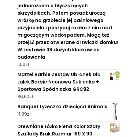
jednorożcem o błyszczących
skrzydełkach. Potem posadź uroczą
wróżkę na grzbiecie jej baśniowego
przyjaciela i poszybuj razem z nim nad
migoczącym wodospadem. Mogą też
przejść przez otwierane drzwiczki domku!
W zestawie 38 dużych klocków do
budowania
1,00
zł
Mattel Barbie Zestaw Ubranek Dla
Lalek Barbie Neonowa Sukienka +
Sportowa Spódniczka GRC92
36,90
zł
Banquet Łyżeczka dziecięca Animals
11,99
zł
Drewniane Łóżko Elena Kolor Szary
Szuflady Brak Rozmiar 180 X 90