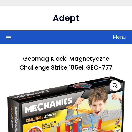
Skip
to
Adept
content
Menu
Geomag Klocki Magnetyczne
Challenge Strike 185el. GEO-777