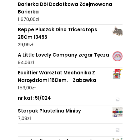
Barierka Dół Dodatkowa Zdejmowana
Barierka
1 670,00
zł
Beppe Pluszak Dino Triceratops
28Cm 13455
29,99
zł
A Little Lovely Company zegar Tęcza
94,06
zł
Ecoiffier Warsztat Mechanika Z
Narzędziami 16Elem. - Zabawka
153,00
zł
nr kat: 51/024
Starpak Plastelina Minisy
7,08
zł