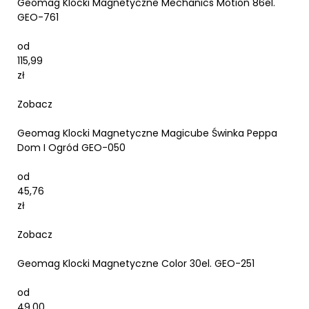
Geomag Klocki Magnetyczne Mechanics Motion 86el.
GEO-761
od
115,99
zł
Zobacz
Geomag Klocki Magnetyczne Magicube Świnka Peppa
Dom I Ogród GEO-050
od
45,76
zł
Zobacz
Geomag Klocki Magnetyczne Color 30el. GEO-251
od
49,00