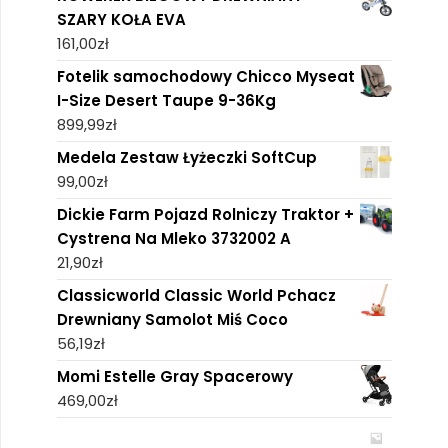
SZARY KOŁA EVA
161,00
zł
Fotelik samochodowy Chicco Myseat
I-Size Desert Taupe 9-36Kg
899,99
zł
Medela Zestaw Łyżeczki SoftCup
99,00
zł
Dickie Farm Pojazd Rolniczy Traktor +
Cystrena Na Mleko 3732002 A
21,90
zł
Classicworld Classic World Pchacz
Drewniany Samolot Miś Coco
56,19
zł
Momi Estelle Gray Spacerowy
469,00
zł