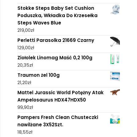
Stokke Steps Baby Set Cushion
Poduszka, Wkładka Do Krzesełka
Steps Waves Blue
219,00
zł
Perletti Parasolka 21669 Czarny
129,00
zł
Ziołolek Linomag Maść 0,2 100g
20,35
zł
Traumon żel 100g
21,20
zł
Mattel Jurassic World Potężny Atak
Ampelosaurus HDX47HDX50
99,90
zł
Pampers Fresh Clean Chusteczki
nawilżane 3X52Szt.
18,55
zł