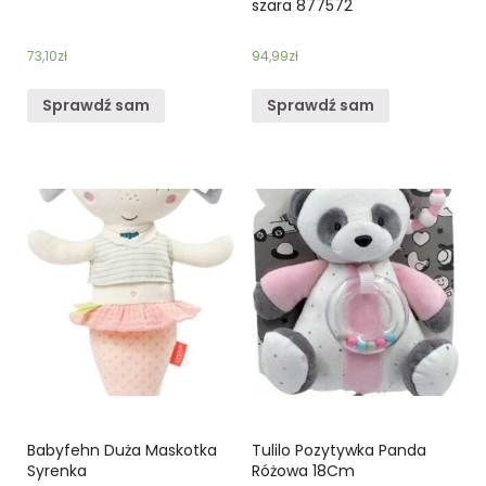
szara 877572
73,10
zł
94,99
zł
Sprawdź sam
Sprawdź sam
Babyfehn Duża Maskotka
Tulilo Pozytywka Panda
Syrenka
Różowa 18Cm