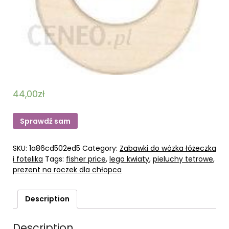
44,00
zł
Sprawdź sam
SKU:
1a86cd502ed5
Category:
Zabawki do wózka łóżeczka
i fotelika
Tags:
fisher price
,
lego kwiaty
,
pieluchy tetrowe
,
prezent na roczek dla chłopca
Description
Description