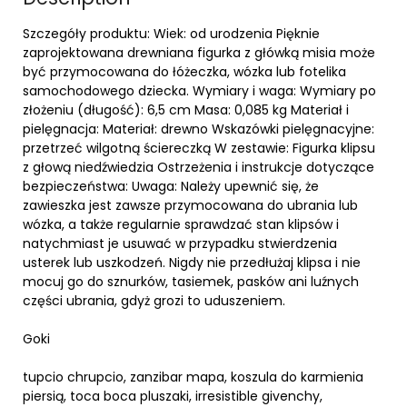
Szczegóły produktu: Wiek: od urodzenia Pięknie
zaprojektowana drewniana figurka z główką misia może
być przymocowana do łóżeczka, wózka lub fotelika
samochodowego dziecka. Wymiary i waga: Wymiary po
złożeniu (długość): 6,5 cm Masa: 0,085 kg Materiał i
pielęgnacja: Materiał: drewno Wskazówki pielęgnacyjne:
przetrzeć wilgotną ściereczką W zestawie: Figurka klipsu
z głową niedźwiedzia Ostrzeżenia i instrukcje dotyczące
bezpieczeństwa: Uwaga: Należy upewnić się, że
zawieszka jest zawsze przymocowana do ubrania lub
wózka, a także regularnie sprawdzać stan klipsów i
natychmiast je usuwać w przypadku stwierdzenia
usterek lub uszkodzeń. Nigdy nie przedłużaj klipsa i nie
mocuj go do sznurków, tasiemek, pasków ani luźnych
części ubrania, gdyż grozi to uduszeniem.
Goki
tupcio chrupcio, zanzibar mapa, koszula do karmienia
piersią, toca boca pluszaki, irresistible givenchy,