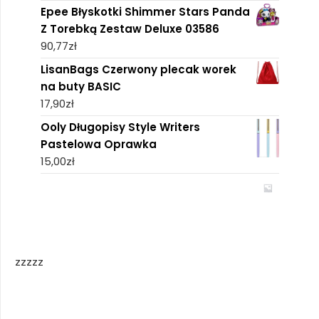
Epee Błyskotki Shimmer Stars Panda
Z Torebką Zestaw Deluxe 03586
90,77
zł
LisanBags Czerwony plecak worek
na buty BASIC
17,90
zł
Ooly Długopisy Style Writers
Pastelowa Oprawka
15,00
zł
zzzzz