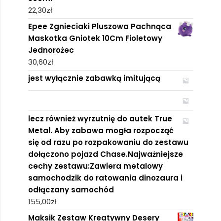
22,30
zł
Epee Zgnieciaki Pluszowa Pachnąca
Maskotka Gniotek 10Cm Fioletowy
Jednorożec
30,60
zł
jest wyłącznie zabawką imitującą
lecz również wyrzutnię do autek True
Metal. Aby zabawa mogła rozpocząć
się od razu po rozpakowaniu do zestawu
dołączono pojazd Chase.Najważniejsze
cechy zestawu:Zawiera metalowy
samochodzik do ratowania dinozaura i
odłączany samochód
155,00
zł
Maksik Zestaw Kreatywny Desery