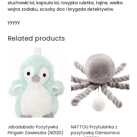
słuchawki lol, kapsuła lol, rosyjska ruletka, tajine, wielka
wojna zodiaku, scooby doo i brygada detektywów
yyyyy
Related products
Jabadabado Pozytywka
NATTOU Przytulanka z
Pingwin Zawieszka (N0130)
pozytywką Ośmiornica