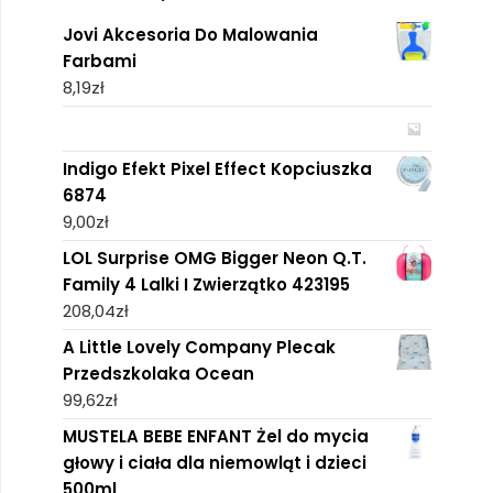
Jovi Akcesoria Do Malowania
Farbami
8,19
zł
Indigo Efekt Pixel Effect Kopciuszka
6874
9,00
zł
LOL Surprise OMG Bigger Neon Q.T.
Family 4 Lalki I Zwierzątko 423195
208,04
zł
A Little Lovely Company Plecak
Przedszkolaka Ocean
99,62
zł
MUSTELA BEBE ENFANT Żel do mycia
głowy i ciała dla niemowląt i dzieci
500ml