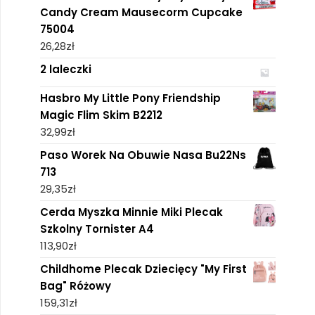
Candy Cream Mausecorm Cupcake
75004
26,28
zł
2 laleczki
Hasbro My Little Pony Friendship
Magic Flim Skim B2212
32,99
zł
Paso Worek Na Obuwie Nasa Bu22Ns
713
29,35
zł
Cerda Myszka Minnie Miki Plecak
Szkolny Tornister A4
113,90
zł
Childhome Plecak Dziecięcy "My First
Bag" Różowy
159,31
zł