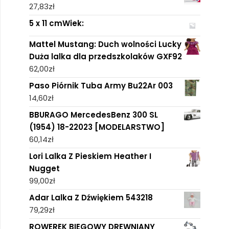
27,83
zł
5 x 11 cmWiek:
Mattel Mustang: Duch wolności Lucky
Duża lalka dla przedszkolaków GXF92
62,00
zł
Paso Piórnik Tuba Army Bu22Ar 003
14,60
zł
BBURAGO MercedesBenz 300 SL
(1954) 18-22023 [MODELARSTWO]
60,14
zł
Lori Lalka Z Pieskiem Heather I
Nugget
99,00
zł
Adar Lalka Z Dźwiękiem 543218
79,29
zł
ROWEREK BIEGOWY DREWNIANY