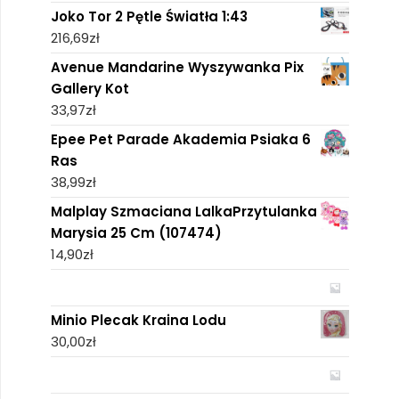
Joko Tor 2 Pętle Światła 1:43
216,69
zł
Avenue Mandarine Wyszywanka Pix
Gallery Kot
33,97
zł
Epee Pet Parade Akademia Psiaka 6
Ras
38,99
zł
Malplay Szmaciana LalkaPrzytulanka
Marysia 25 Cm (107474)
14,90
zł
Minio Plecak Kraina Lodu
30,00
zł