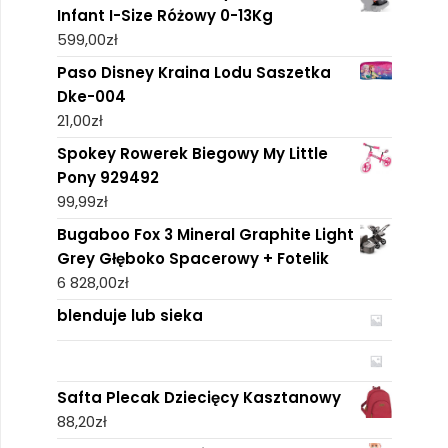
Infant I-Size Różowy 0-13Kg
599,00
zł
Paso Disney Kraina Lodu Saszetka
Dke-004
21,00
zł
Spokey Rowerek Biegowy My Little
Pony 929492
99,99
zł
Bugaboo Fox 3 Mineral Graphite Light
Grey Głęboko Spacerowy + Fotelik
6 828,00
zł
blenduje lub sieka
Safta Plecak Dziecięcy Kasztanowy
88,20
zł