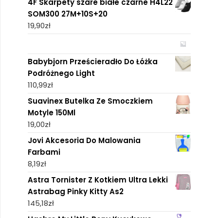
4F Skarpety szare białe czarne H4L22
SOM300 27M+10S+20
19,90
zł
Babybjorn Prześcieradło Do Łóżka
Podróżnego Light
110,99
zł
Suavinex Butelka Ze Smoczkiem
Motyle 150Ml
19,00
zł
Jovi Akcesoria Do Malowania
Farbami
8,19
zł
Astra Tornister Z Kotkiem Ultra Lekki
Astrabag Pinky Kitty As2
145,18
zł