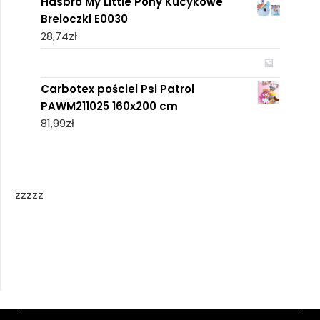
Hasbro My Little Pony Kucykowe
Breloczki E0030
28,74
zł
Carbotex pościel Psi Patrol
PAWM211025 160x200 cm
81,99
zł
zzzzz