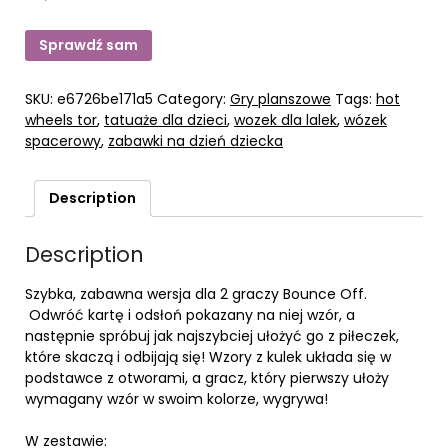
Sprawdź sam
SKU:
e6726be171a5
Category:
Gry planszowe
Tags:
hot
wheels tor
,
tatuaże dla dzieci
,
wozek dla lalek
,
wózek
spacerowy
,
zabawki na dzień dziecka
Description
Description
Szybka, zabawna wersja dla 2 graczy Bounce Off.
Odwróć kartę i odsłoń pokazany na niej wzór, a
następnie spróbuj jak najszybciej ułożyć go z piłeczek,
które skaczą i odbijają się! Wzory z kulek układa się w
podstawce z otworami, a gracz, który pierwszy ułoży
wymagany wzór w swoim kolorze, wygrywa!
W zestawie: