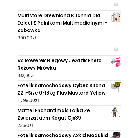
Multistore Drewniana Kuchnia Dla
Dzieci Z Palnikami Multimedialnymi -
Zabawka
390,00
zł
Vs Rowerek Biegowy Jeździk Enero
Różowy Mrówka
182,60
zł
Fotelik samochodowy Cybex Sirona
Z2 i-Size 0-18kg Plus Mustard Yellow
1 799,00
zł
Mattel Enchantimals Lalka Ze
Zwierzątkiem Kogut Gjx39
23,90
zł
Fotelik samochodowy Axkid Modukid