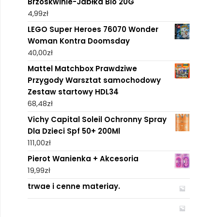
Brzoskwinie-Jabłka Bio 20G
4,99
zł
LEGO Super Heroes 76070 Wonder
Woman Kontra Doomsday
40,00
zł
Mattel Matchbox Prawdziwe
Przygody Warsztat samochodowy
Zestaw startowy HDL34
68,48
zł
Vichy Capital Soleil Ochronny Spray
Dla Dzieci Spf 50+ 200Ml
111,00
zł
Pierot Wanienka + Akcesoria
19,99
zł
trwae i cenne materiay.