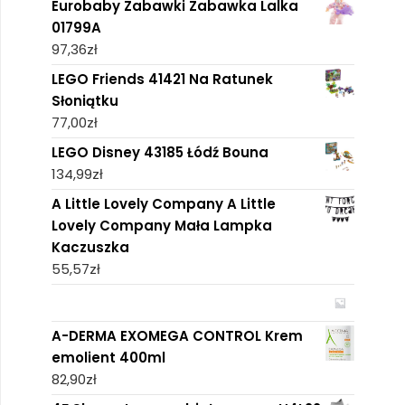
Eurobaby Zabawki Zabawka Lalka
01799A
97,36
zł
LEGO Friends 41421 Na Ratunek
Słoniątku
77,00
zł
LEGO Disney 43185 Łódź Bouna
134,99
zł
A Little Lovely Company A Little
Lovely Company Mała Lampka
Kaczuszka
55,57
zł
A-DERMA EXOMEGA CONTROL Krem
emolient 400ml
82,90
zł