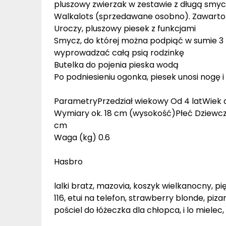
pluszowy zwierzak w zestawie z długą smy
Walkalots (sprzedawane osobno). Zawartoś
Uroczy, pluszowy piesek z funkcjami
Smycz, do której można podpiąć w sumie 3 
wyprowadzać całą psią rodzinkę
Butelka do pojenia pieska wodą
Po podniesieniu ogonka, piesek unosi nogę i
ParametryPrzedział wiekowy Od 4 latWiek dz
Wymiary ok. 18 cm (wysokość)Płeć Dziewcz
cm
Waga (kg) 0.6
Hasbro
lalki bratz, mazovia, koszyk wielkanocny, pi
116, etui na telefon, strawberry blonde, pi
pościel do łóżeczka dla chłopca, i lo mielec,