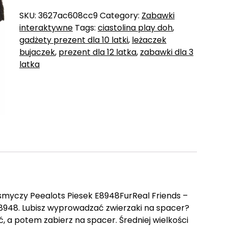
SKU:
3627ac608cc9
Category:
Zabawki
interaktywne
Tags:
ciastolina play doh
,
gadżety prezent dla 10 latki
,
leżaczek
bujaczek
,
prezent dla 12 latka
,
zabawki dla 3
latka
 smyczy Peealots Piesek E8948FurReal Friends –
8948. Lubisz wyprowadzać zwierzaki na spacer?
, a potem zabierz na spacer. Średniej wielkości