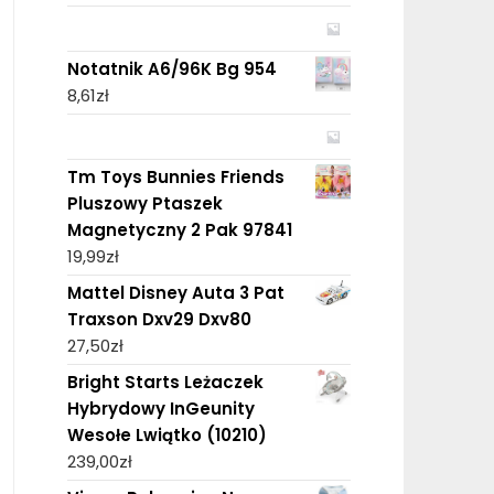
Notatnik A6/96K Bg 954
8,61
zł
Tm Toys Bunnies Friends
Pluszowy Ptaszek
Magnetyczny 2 Pak 97841
19,99
zł
Mattel Disney Auta 3 Pat
Traxson Dxv29 Dxv80
27,50
zł
Bright Starts Leżaczek
Hybrydowy InGeunity
Wesołe Lwiątko (10210)
239,00
zł