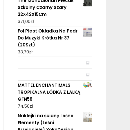
The Mandalorian Plecak
Szkolny Czarny Szary
32X42X15Cm
371,00
zł
Fol Plast Okładka Na Podr
Do Muzyki Krótka Nr 37
(20Szt)
33,70
zł
MATTEL ENCHANTIMALS
TROPIKALNA ŁÓDKA Z LALKĄ
GFN58
74,50
zł
Naklejki na ścianę Leśne
Elementy (Leśni
Przyjaciele) YokoDesign