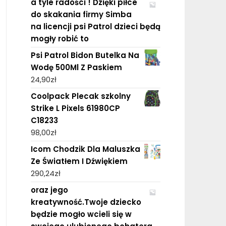
a tyle radości ! Dzięki piłce
do skakania firmy Simba
na licencji psi Patrol dzieci będą
mogły robić to
Psi Patrol Bidon Butelka Na
Wodę 500Ml Z Paskiem
24,90
zł
Coolpack Plecak szkolny
Strike L Pixels 61980CP
C18233
98,00
zł
Icom Chodzik Dla Maluszka
Ze Światłem I Dźwiękiem
290,24
zł
oraz jego
kreatywność.Twoje dziecko
będzie mogło wcieli się w