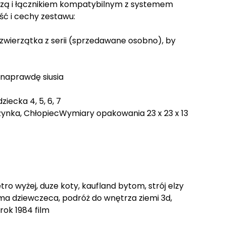
czą i łącznikiem kompatybilnym z systemem
ć i cechy zestawu:
zwierzątka z serii (sprzedawane osobno), by
 naprawdę siusia
iecka 4, 5, 6, 7
ynka, ChłopiecWymiary opakowania 23 x 23 x 13
ętro wyżej, duze koty, kaufland bytom, strój elzy
zama dziewczeca, podróż do wnętrza ziemi 3d,
 rok 1984 film