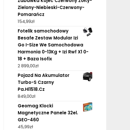
Zabawka Kojec Czerwony Żółty-
Zielony-Niebieski-Czerwony-
Pomarańcz
154,99
zł
Fotelik samochodowy
Besafe Zestaw Modular Izi
Go I-Size We Samochodowa
Harmonia 0-13Kg + Izi Rwf X1 0-
18 + Baza Isofix
2 899,00
zł
Pojazd Na Akumulator
Turbo-S Czarny
Pa.Hl1518.Cz
849,00
zł
Geomag Klocki
Magnetyczne Panele 32el.
GEO-460
45,99
zł