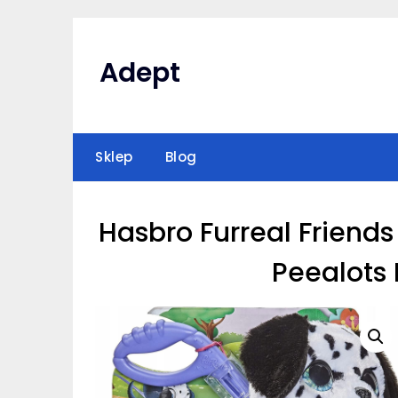
Skip
to
content
Adept
Sklep
Blog
Hasbro Furreal Friend
Peealots 