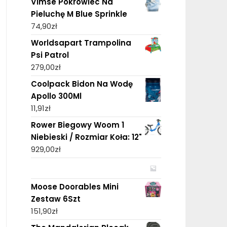
Vimse Pokrowiec Na
Pieluchę M Blue Sprinkle
74,90
zł
Worldsapart Trampolina
Psi Patrol
279,00
zł
Coolpack Bidon Na Wodę
Apollo 300Ml
11,91
zł
Rower Biegowy Woom 1
Niebieski / Rozmiar Koła: 12"
929,00
zł
Moose Doorables Mini
Zestaw 6Szt
151,90
zł