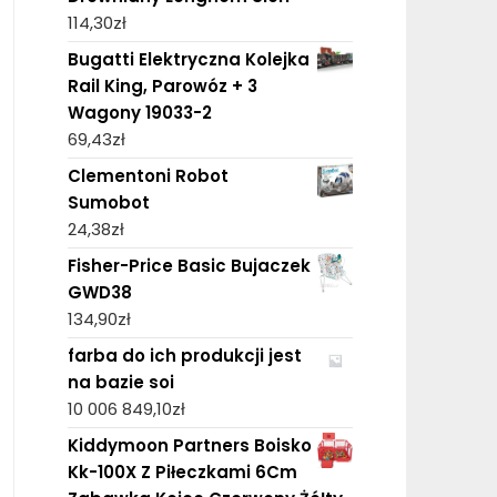
114,30
zł
Bugatti Elektryczna Kolejka
Rail King, Parowóz + 3
Wagony 19033-2
69,43
zł
Clementoni Robot
Sumobot
24,38
zł
Fisher-Price Basic Bujaczek
GWD38
134,90
zł
farba do ich produkcji jest
na bazie soi
10 006 849,10
zł
Kiddymoon Partners Boisko
Kk-100X Z Piłeczkami 6Cm