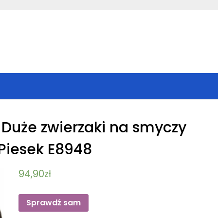
s Duże zwierzaki na smyczy
Piesek E8948
94,90
zł
Sprawdź sam