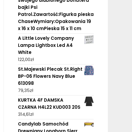
swojego ulubionego bohatera
bajki Psi
Patrol.Zawartość:Figurka pieska
ChaseWymiary:Opakowania 19
x 16 x 10 cmPieska 15 x 11 cm
A Little Lovely Company
Lampa Lightbox Led A4
White
122,00
zł
St.Majewski Plecak St.Right
BP-06 Flowers Navy Blue
613098
79,35
zł
KURTKA 4F DAMSKA
CZARNA H4L22 KUD003 20S
314,61
zł
Candylab Samochód
Drewniany Longhorn Sierr