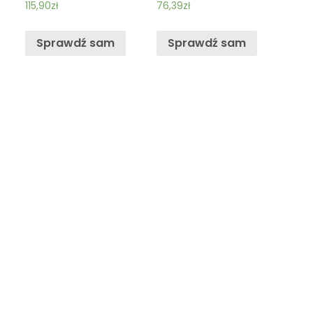
115,90
zł
76,39
zł
Różowy
Sprawdź sam
Sprawdź sam