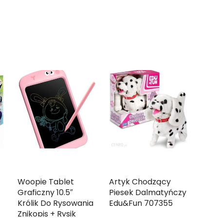
Woopie Tablet
Artyk Chodzący
Graficzny 10.5″
Piesek Dalmatyńczy
Królik Do Rysowania
Edu&Fun 707355
Znikopis + Rysik