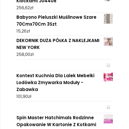
Klockami J04408
256,62
zł
Babyono Pieluszki Muślinowe Szare
70Cmx70Cm 3Szt
15,26
zł
DEKORNIK DUŻA PÓŁKA Z NAKLEJKAMI
NEW YORK
258,00
zł
Kontext Kuchnia Dla Lalek Mebelki
Lodówka Zmywarka Moduły -
Zabawka
101,90
zł
Spin Master Hatchimals Rodzinne
Opakowanie W Kartonie Z Kotkami