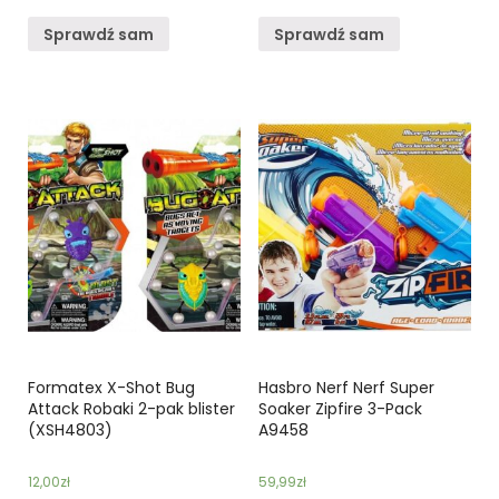
Sprawdź sam
Sprawdź sam
Formatex X-Shot Bug
Hasbro Nerf Nerf Super
Attack Robaki 2-pak blister
Soaker Zipfire 3-Pack
(XSH4803)
A9458
12,00
zł
59,99
zł