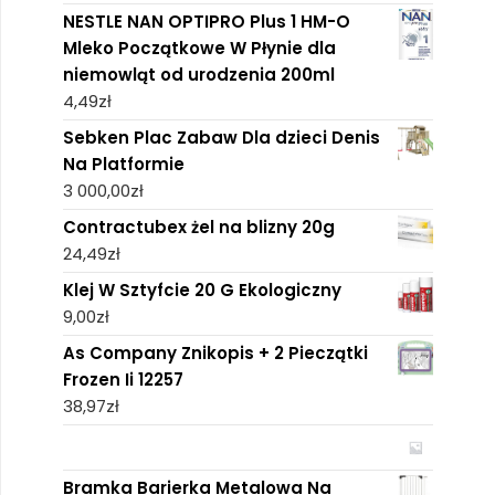
NESTLE NAN OPTIPRO Plus 1 HM-O
Mleko Początkowe W Płynie dla
niemowląt od urodzenia 200ml
4,49
zł
Sebken Plac Zabaw Dla dzieci Denis
Na Platformie
3 000,00
zł
Contractubex żel na blizny 20g
24,49
zł
Klej W Sztyfcie 20 G Ekologiczny
9,00
zł
As Company Znikopis + 2 Pieczątki
Frozen Ii 12257
38,97
zł
Bramka Barierka Metalowa Na