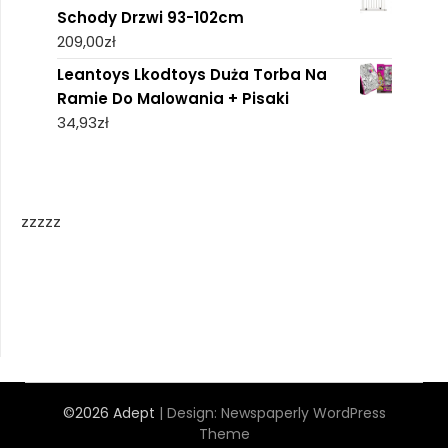
Schody Drzwi 93-102cm
209,00
zł
Leantoys Lkodtoys Duża Torba Na
Ramie Do Malowania + Pisaki
34,93
zł
zzzzz
©2026 Adept
| Design:
Newspaperly WordPress
Theme