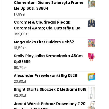
Clementoni Disney Zwierzęta Frame
Me Up 60El. 38804
17,99
zł
Caramel & Cie. Średni Plecak
Caramel &Amp; Cie. Butterfly Blue
399,00
zł
Mega Bloks First Bulders Dch62
61,50
zł
Smily Play Lalka Szmacianka 45Cm
Sp83589
60,75
zł
Alexander Przewlekanki Big 0529
20,80
zł
Bright Starts Skoczek Z Metkami 11619
92,00
zł
Janod Wózek Pchacz Drewniany Z 20