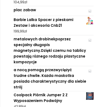
104,99
zł
plac zabaw
Barbie Lalka Spacer z pieskami
Zestaw i akcesoria Cnb21
199,99
zł
metalowych drobinekpoprzez
specjalny długopis
magnetyczny.Dzięki czemu na tablicy
powstają różnego rodzaju plastyczne
kompozycje
a nocą pomogą przezwyciężyć
trudne chwile. Każda maskotka
posiada charakterystyczny dla siebie
strój
Coolpack Piórnik Jumper 2 Z
Wyposażeniem Podwójny
42,89
zł