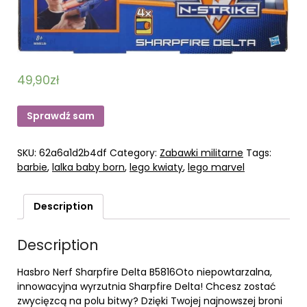
49,90
zł
Sprawdź sam
SKU:
62a6a1d2b4df
Category:
Zabawki militarne
Tags:
barbie
,
lalka baby born
,
lego kwiaty
,
lego marvel
Description
Description
Hasbro Nerf Sharpfire Delta B5816Oto niepowtarzalna,
innowacyjna wyrzutnia Sharpfire Delta! Chcesz zostać
zwycięzcą na polu bitwy? Dzięki Twojej najnowszej broni