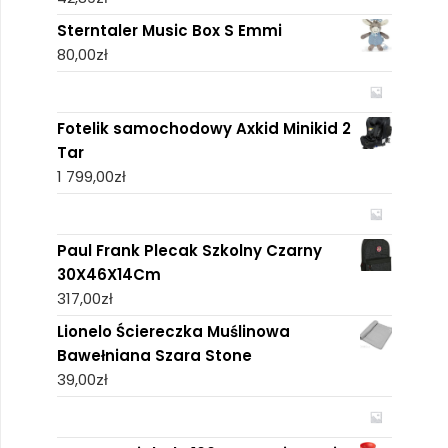
Sterntaler Music Box S Emmi
80,00
zł
Fotelik samochodowy Axkid Minikid 2
Tar
1 799,00
zł
Paul Frank Plecak Szkolny Czarny
30X46X14Cm
317,00
zł
Lionelo Ściereczka Muślinowa
Bawełniana Szara Stone
39,00
zł