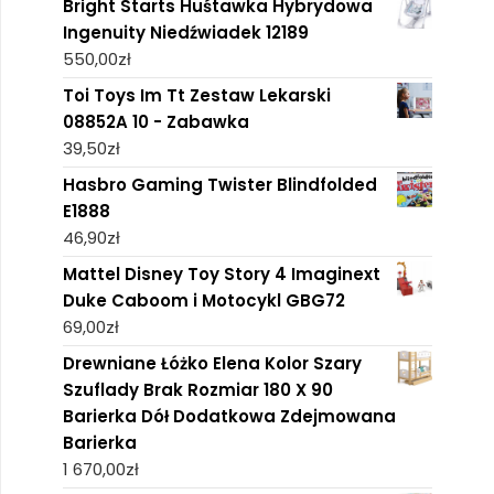
Bright Starts Huśtawka Hybrydowa
Ingenuity Niedźwiadek 12189
550,00
zł
Toi Toys Im Tt Zestaw Lekarski
08852A 10 - Zabawka
39,50
zł
Hasbro Gaming Twister Blindfolded
E1888
46,90
zł
Mattel Disney Toy Story 4 Imaginext
Duke Caboom i Motocykl GBG72
69,00
zł
Drewniane Łóżko Elena Kolor Szary
Szuflady Brak Rozmiar 180 X 90
Barierka Dół Dodatkowa Zdejmowana
Barierka
1 670,00
zł