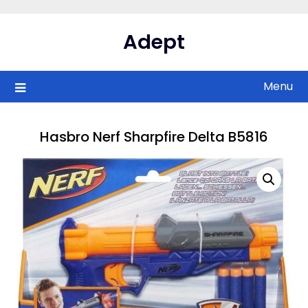
Skip
to
Adept
content
Menu
Hasbro Nerf Sharpfire Delta B5816