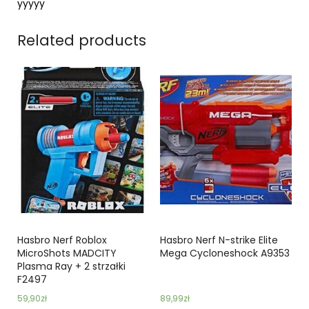
yyyyy
Related products
Hasbro Nerf Roblox
Hasbro Nerf N-strike Elite
MicroShots MADCITY
Mega Cycloneshock A9353
Plasma Ray + 2 strzałki
F2497
59,90
zł
89,99
zł