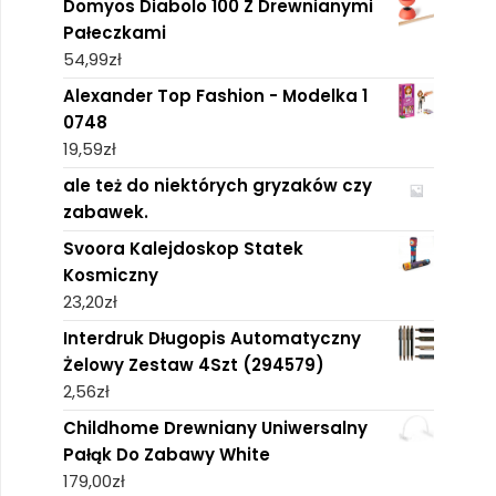
Domyos Diabolo 100 Z Drewnianymi
Pałeczkami
54,99
zł
Alexander Top Fashion - Modelka 1
0748
19,59
zł
ale też do niektórych gryzaków czy
zabawek.
Svoora Kalejdoskop Statek
Kosmiczny
23,20
zł
Interdruk Długopis Automatyczny
Żelowy Zestaw 4Szt (294579)
2,56
zł
Childhome Drewniany Uniwersalny
Pałąk Do Zabawy White
179,00
zł