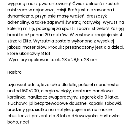
wygraną masz gwarantowaną! Ćwicz celność i zostań
mistrzem w najnowszej misji. Broń jest niezawodna i
dynamiczna, przyniesie masę wrażeń, dreszczyk
adrenaliny, a także zapewni świetną rozrywkę. Wyrusz na
kolejną misję, pociągnij za spust i zacznij strzelać! Zasięg
broni to aż ponad 20 metrów! W zestawie znajdują się 4
strzałki Elite. Wyrzutnia została wykonana z wysokiej
jakości materiałów. Produkt przeznaczony jest dla dzieci,
które ukończyły 8 lat.
Wymiary opakowania: ok. 23 x 28,5 x 28 cm
Hasbro
azja wschodnia, krzesełko dla lalki, pościel manchester
united 160×200, alergia w ciąży, centrum handlowe
karolinka, nawilżacz ewaporacyjny, zegarek dla 9 latka,
słuchawki jbl bezprzewodowe douszne, koparki zabawki,
urodziny gra, siatka na motyle, pojemnik na mokre
chusteczki, prezent dla 8 latka dziewczynka, huśtawka
boho, ricci