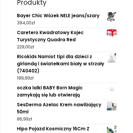
Produkty
Bayer Chic Wózek NELE jeans/szary
394,00
zł
Caretero Kwadratowy Kojec
Turystyczny Quadra Red
229,00
zł
Ricokids Namiot tipi dla dzieci z
girlandą i światełkami biały w strzały
(740402)
189,99
zł
oczka lalki BABY Born Magic
zamykają się lub otwierają
SesDerma Azelac Krem nawilżający
50ml
86,99
zł
Hipo Pojazd Kosmiczny 16Cm Z