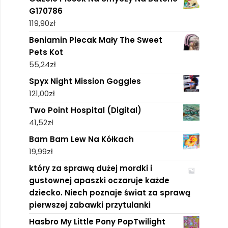
G170786
119,90
zł
Beniamin Plecak Mały The Sweet
Pets Kot
55,24
zł
Spyx Night Mission Goggles
121,00
zł
Two Point Hospital (Digital)
41,52
zł
Bam Bam Lew Na Kółkach
19,99
zł
który za sprawą dużej mordki i
gustownej apaszki oczaruje każde
dziecko. Niech poznaje świat za sprawą
pierwszej zabawki przytulanki
Hasbro My Little Pony PopTwilight