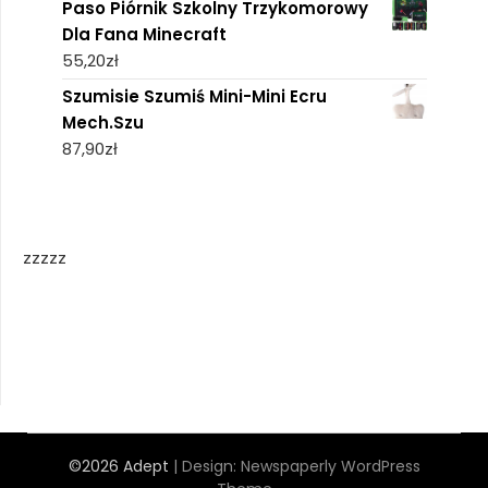
Paso Piórnik Szkolny Trzykomorowy
Dla Fana Minecraft
55,20
zł
Szumisie Szumiś Mini-Mini Ecru
Mech.Szu
87,90
zł
zzzzz
©2026 Adept
| Design:
Newspaperly WordPress