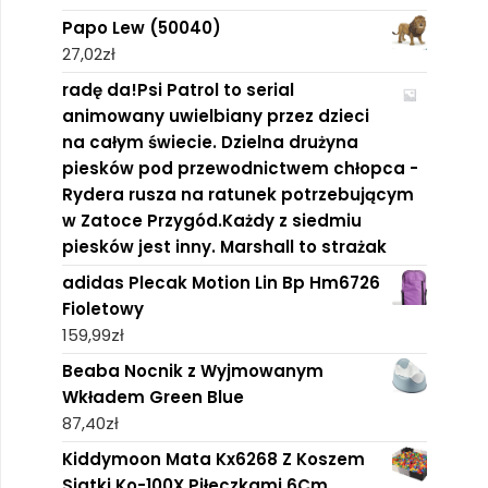
Papo Lew (50040)
27,02
zł
radę da!Psi Patrol to serial
animowany uwielbiany przez dzieci
na całym świecie. Dzielna drużyna
piesków pod przewodnictwem chłopca -
Rydera rusza na ratunek potrzebującym
w Zatoce Przygód.Każdy z siedmiu
piesków jest inny. Marshall to strażak
adidas Plecak Motion Lin Bp Hm6726
Fioletowy
159,99
zł
Beaba Nocnik z Wyjmowanym
Wkładem Green Blue
87,40
zł
Kiddymoon Mata Kx6268 Z Koszem
Siatki Ko-100X Piłeczkami 6Cm