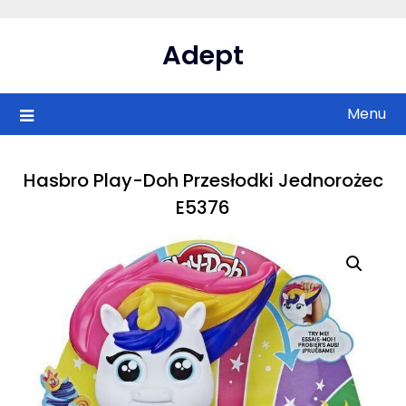
Skip
to
Adept
content
Menu
Hasbro Play-Doh Przesłodki Jednorożec
E5376