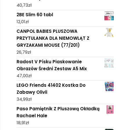
40,73
zł
2BE Slim 60 tabl
12,01
zł
CANPOL BABIES PLUSZOWA
PRZYTULANKA DLA NIEMOWLĄT Z
GRYZAKAMI MOUSE (77/201)
26,79
zł
Radost V Písku Piaskowanie
Obrazów Średni Zestaw A5 Mix
47,00
zł
LEGO Friends 41402 Kostka Do
Zabawy Olivii
34,99
zł
Paso Pamiętnik Z Pluszową Okładką
Rachael Hale
18,91
zł