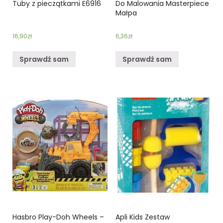
Tuby z pieczątkami E6916
Do Malowania Masterpiece
Małpa
16,90
zł
6,36
zł
Sprawdź sam
Sprawdź sam
Hasbro Play-Doh Wheels –
Apli Kids Zestaw