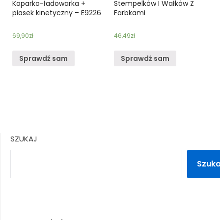
Koparko-ładowarka +
Stempelków I Wałków Z
piasek kinetyczny – E9226
Farbkami
69,90
zł
46,49
zł
Sprawdź sam
Sprawdź sam
SZUKAJ
Szuka