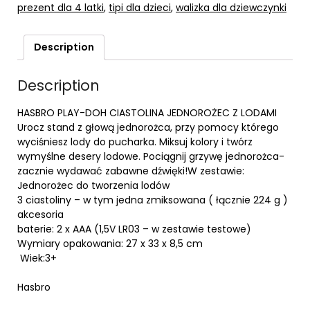
prezent dla 4 latki
,
tipi dla dzieci
,
walizka dla dziewczynki
Description
Description
HASBRO PLAY-DOH CIASTOLINA JEDNOROŻEC Z LODAMI
Urocz stand z głową jednorożca, przy pomocy którego
wyciśniesz lody do pucharka. Miksuj kolory i twórz
wymyślne desery lodowe. Pociągnij grzywę jednorożca-
zacznie wydawać zabawne dźwięki!W zestawie:
Jednorożec do tworzenia lodów
3 ciastoliny – w tym jedna zmiksowana ( łącznie 224 g )
akcesoria
baterie: 2 x AAA (1,5V LR03 – w zestawie testowe)
Wymiary opakowania: 27 x 33 x 8,5 cm
Wiek:3+
Hasbro