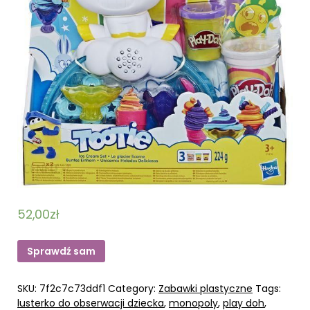
52,00
zł
Sprawdź sam
SKU:
7f2c7c73ddf1
Category:
Zabawki plastyczne
Tags:
lusterko do obserwacji dziecka
,
monopoly
,
play doh
,