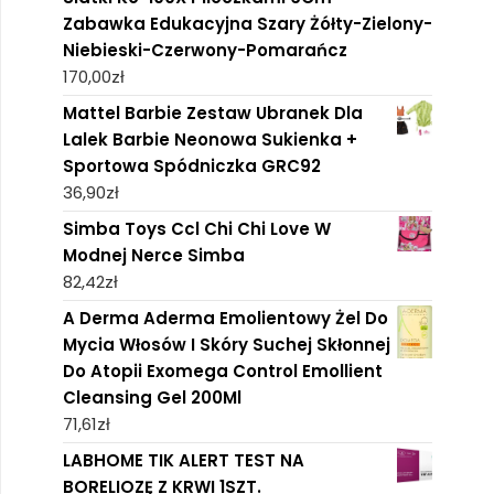
Zabawka Edukacyjna Szary Żółty-Zielony-
Niebieski-Czerwony-Pomarańcz
170,00
zł
Mattel Barbie Zestaw Ubranek Dla
Lalek Barbie Neonowa Sukienka +
Sportowa Spódniczka GRC92
36,90
zł
Simba Toys Ccl Chi Chi Love W
Modnej Nerce Simba
82,42
zł
A Derma Aderma Emolientowy Żel Do
Mycia Włosów I Skóry Suchej Skłonnej
Do Atopii Exomega Control Emollient
Cleansing Gel 200Ml
71,61
zł
LABHOME TIK ALERT TEST NA
BORELIOZĘ Z KRWI 1SZT.