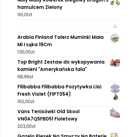
hamulcem Zielony
161,01
zł
Arabia Finland Talerz Muminki Mała
Mi I Łąka 19Cm
130,00
zł
Top Bright Zestaw do wykopywania
kamieni "Amerykańska fala"
68,99
zł
Filibabba Filibabba Pozytywka Liść
Fresh Violet (FIPT054)
162,00
zł
Vans Tenisówki Old Skool
VN0A7Q5FBD51 Fioletowy
203,00
zł
Gazelo Piesek Na Smyczy Na Baterie