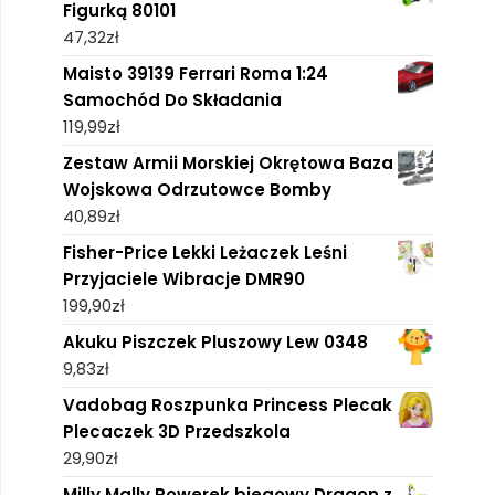
Figurką 80101
47,32
zł
Maisto 39139 Ferrari Roma 1:24
Samochód Do Składania
119,99
zł
Zestaw Armii Morskiej Okrętowa Baza
Wojskowa Odrzutowce Bomby
40,89
zł
Fisher-Price Lekki Leżaczek Leśni
Przyjaciele Wibracje DMR90
199,90
zł
Akuku Piszczek Pluszowy Lew 0348
9,83
zł
Vadobag Roszpunka Princess Plecak
Plecaczek 3D Przedszkola
29,90
zł
Milly Mally Rowerek biegowy Dragon z