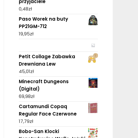
przyjaciele
0,48
zł
Paso Worek na buty
PP21GM-712
19,95
zł
Petit Collage Zabawka
Drewniana Lew
45,01
zł
Minecraft Dungeons
(Digital)
69,98
zł
Cartamundi Copaq
Regular Face Czerwone
17,79
zł
Bobo-San Klocki