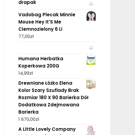
drapak
Vadobag Plecak Minnie
Mouse Hey It'S Me
Ciemnozielony 6 Li
77,00
zł
Humana Herbatka
Koperkowa 200G
14,99
zł
Drewniane Łóżko Elena
Kolor Szary Szuflady Brak
Rozmiar 180 X 90 Barierka Dół
Dodatkowa Zdejmowana
Barierka
1 670,00
zł
A Little Lovely Company