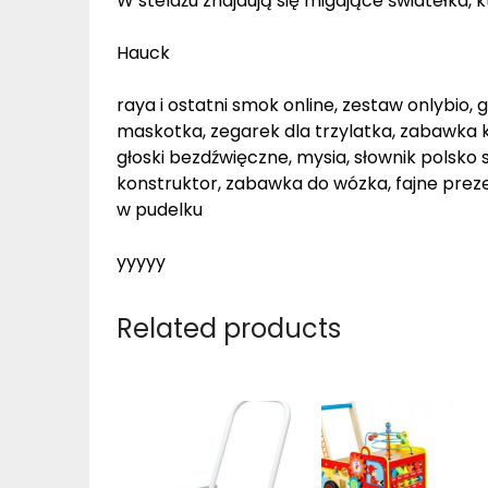
W stelażu znajdują się migające światełka
Hauck
raya i ostatni smok online, zestaw onlybio,
maskotka, zegarek dla trzylatka, zabawka kr
głoski bezdźwięczne, mysia, słownik polsko sz
konstruktor, zabawka do wózka, fajne prezen
w pudelku
yyyyy
Related products