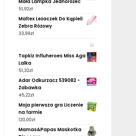
Mała Lampka Jednorożec
51,92
zł
Maltex Leżaczek Do Kąpieli
Zebra Różowy
33,99
zł
Topkiz Influheroes Miss Aga
Lalka
51,32
zł
Adar Odkurzacz 539082 -
Zabawka
45,22
zł
Moja pierwsza gra Liczenie
na farmie
120,00
zł
Mamas&Papas Maskotka