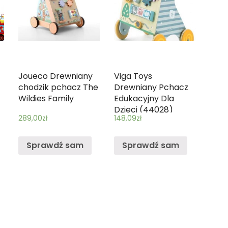
Joueco Drewniany
Viga Toys
chodzik pchacz The
Drewniany Pchacz
Wildies Family
Edukacyjny Dla
Dzieci (44028)
289,00
zł
148,09
zł
Sprawdź sam
Sprawdź sam