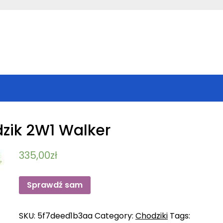
zik 2W1 Walker
335,00
zł
Sprawdź sam
SKU:
5f7deed1b3aa
Category:
Chodziki
Tags: