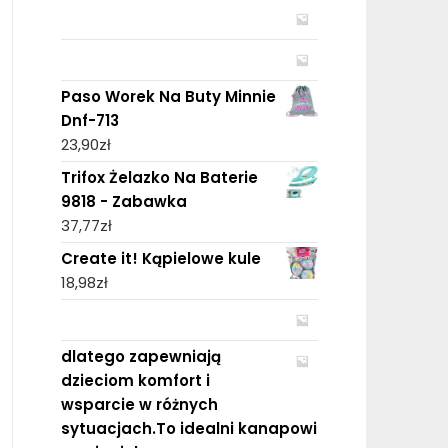
Paso Worek Na Buty Minnie
Dnf-713
23,90
zł
Trifox Żelazko Na Baterie
9818 - Zabawka
37,77
zł
Create it! Kąpielowe kule
18,98
zł
dlatego zapewniają
dzieciom komfort i
wsparcie w różnych
sytuacjach.To idealni kanapowi