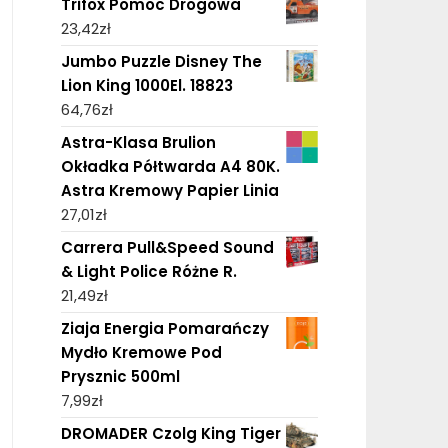
Trifox Pomoc Drogowa
23,42
zł
Jumbo Puzzle Disney The
Lion King 1000El. 18823
64,76
zł
Astra-Klasa Brulion
Okładka Półtwarda A4 80K.
Astra Kremowy Papier Linia
27,01
zł
Carrera Pull&Speed Sound
& Light Police Różne R.
21,49
zł
Ziaja Energia Pomarańczy
Mydło Kremowe Pod
Prysznic 500ml
7,99
zł
DROMADER Czolg King Tiger