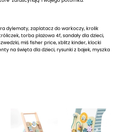
, które zafascynują Twojego potomka.
 gra dylematy, zaplatacz do warkoczy, krolik
óliczek, torba plażowa 4f, sandały dla dzieci,
wedzki, miś fisher price, xblitz kinder, klocki
ty na święta dla dzieci, rysunki z bajek, myszka