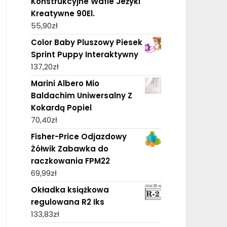
Konstrukcyjne Wafle Jeżyki
Kreatywne 90El.
55,90
zł
Color Baby Pluszowy Piesek
Sprint Puppy Interaktywny
137,20
zł
Marini Albero Mio
Baldachim Uniwersalny Z
Kokardą Popiel
70,40
zł
Fisher-Price Odjazdowy
Żółwik Zabawka do
raczkowania FPM22
69,99
zł
Okładka książkowa
regulowana R2 Iks
133,83
zł