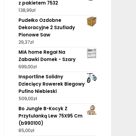
z pakietem 7532
138,99
zł
Pudełko Ozdobne
Dekoracyjne 2 Szuflady
Pionowe Saw
29,37
zł
MIA home Regał Na
Zabawki Domek - Szary
699,00
zł
Insportline Solidny
Dziecięcy Rowerek Biegowy
Pufino Niebieski
509,00
zł
Bo Jungle B-Kocyk Z
Przytulanką Lew 75X95 Cm
(b990100)
85,00
zł