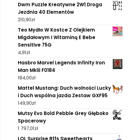
Dwm Puzzle Kreatywne 2W1 Droga
Jezdnia 40 Elementów
210,90
zł
Teo Mydło W Kostce Z Olejkiem
Migdałowym I Witaminą E Bebe
Sensitive 75G
4,91
zł
Hasbro Marvel Legends Infinity Iron
Man Mkiii F0184
184,00
zł
Mattel Mustang: Duch wolności Lucky
i Duch wspólna jazda Zestaw GXF95
149,90
zł
Mutsy Evo Bold Pebble Grey Głęboko
Spacerowy
1 797,01
zł
LOL Surprise Bffs Sweethearts