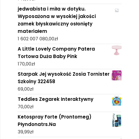
jedwabista i miła w dotyku.
Wyposażona w wysokiej jakości
zamek błyskawiczny osłonięty
materiałem
1 602 007 080,00
zł
A Little Lovely Company Patera
Tortowa Duża Baby Pink
170,00
zł
Starpak Jej wysokość Zosia Tornister
Szkolny 322458
69,00
zł
Teddies Zegarek Interaktywny
70,00
zł
Ketospray Forte (Prontomeg)
Płyndonatrs.Na
39,99
zł