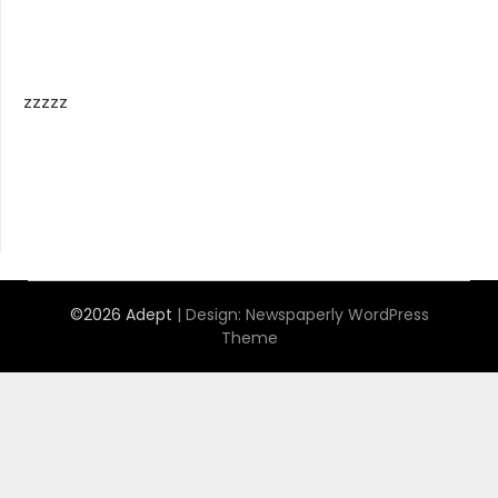
zzzzz
©2026 Adept
| Design:
Newspaperly WordPress
Theme