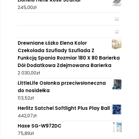
245,00
zł
Drewniane Łóżko Elena Kolor
Czekolada Szuflady Szuflada Z
Funkcją Spania Rozmiar 180 X 80 Barierka
Dół Dodatkowa Zdejmowana Barierka
2 030,00
zł
LittleLife Osłonka przeciwsłoneczna
do nosidełka
113,52
zł
Herlitz Satchel Softlight Plus Play Ball
442,07
zł
Haxe SG-W972DC
75,89
zł