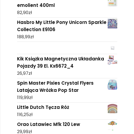
emolient 400ml
82,90
zł
Hasbro My Little Pony Unicorn Sparkle
Collection E9106
188,99
zł
Kik Książka Magnetyczna Układanka
Pojazdy 39 El. Kx6672_4
26,97
zł
Spin Master Pixies Crystal Flyers
Latająca Wróżka Pop Star
119,99
zł
Little Dutch Tęcza Róż
116,25
zł
Orao Latawiec Mfk 120 Lew
29,99
zł