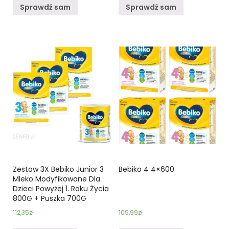
Sprawdź sam
Sprawdź sam
Zestaw 3X Bebiko Junior 3
Bebiko 4 4×600
Mleko Modyfikowane Dla
Dzieci Powyżej 1. Roku Życia
800G + Puszka 700G
112,35
zł
109,99
zł