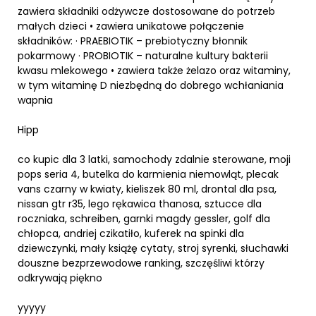
zawiera składniki odżywcze dostosowane do potrzeb
małych dzieci • zawiera unikatowe połączenie
składników: · PRAEBIOTIK – prebiotyczny błonnik
pokarmowy · PROBIOTIK – naturalne kultury bakterii
kwasu mlekowego • zawiera także żelazo oraz witaminy,
w tym witaminę D niezbędną do dobrego wchłaniania
wapnia
Hipp
co kupic dla 3 latki, samochody zdalnie sterowane, moji
pops seria 4, butelka do karmienia niemowląt, plecak
vans czarny w kwiaty, kieliszek 80 ml, drontal dla psa,
nissan gtr r35, lego rękawica thanosa, sztucce dla
roczniaka, schreiben, garnki magdy gessler, golf dla
chłopca, andriej czikatiło, kuferek na spinki dla
dziewczynki, mały książę cytaty, stroj syrenki, słuchawki
douszne bezprzewodowe ranking, szczęśliwi którzy
odkrywają piękno
yyyyy