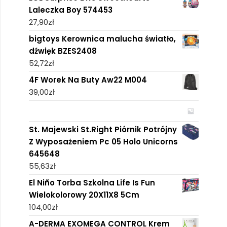
Laleczka Boy 574453
27,90
zł
bigtoys Kerownica malucha światło,
dźwięk BZES2408
52,72
zł
4F Worek Na Buty Aw22 M004
39,00
zł
St. Majewski St.Right Piórnik Potrójny
Z Wyposażeniem Pc 05 Holo Unicorns
645648
55,63
zł
El Niño Torba Szkolna Life Is Fun
Wielokolorowy 20X11X8 5Cm
104,00
zł
A-DERMA EXOMEGA CONTROL Krem