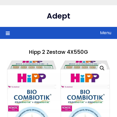
Skip
to
Adept
content
Menu
Hipp 2 Zestaw 4X550G