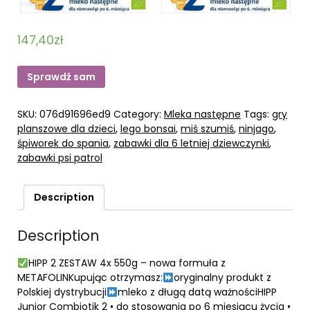
147,40
zł
Sprawdź sam
SKU:
076d91696ed9
Category:
Mleka następne
Tags:
gry
planszowe dla dzieci
,
lego bonsai
,
miś szumiś
,
ninjago
,
śpiworek do spania
,
zabawki dla 6 letniej dziewczynki
,
zabawki psi patrol
Description
Description
HIPP 2 ZESTAW 4x 550g – nowa formuła z
METAFOLINKupując otrzymasz:
oryginalny produkt z
Polskiej dystrybucji
mleko z długą datą ważnościHIPP
Junior Combiotik 2 • do stosowania po 6 miesiącu życia •