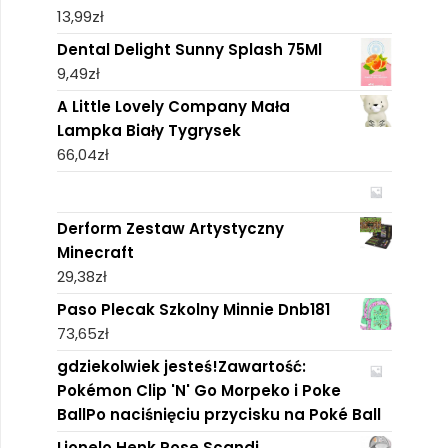
13,99
zł
Dental Delight Sunny Splash 75Ml
9,49
zł
A Little Lovely Company Mała
Lampka Biały Tygrysek
66,04
zł
Derform Zestaw Artystyczny
Minecraft
29,38
zł
Paso Plecak Szkolny Minnie Dnb181
73,65
zł
gdziekolwiek jesteś!Zawartość:
Pokémon Clip 'N' Go Morpeko i Poke
BallPo naciśnięciu przycisku na Poké Ball
Lionelo Henk Rose Scandi