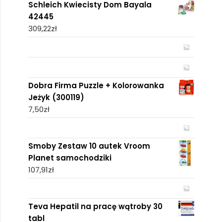
Schleich Kwiecisty Dom Bayala
42445
309,22
zł
Dobra Firma Puzzle + Kolorowanka
Jeżyk (300119)
7,50
zł
Smoby Zestaw 10 autek Vroom
Planet samochodziki
107,91
zł
Teva Hepatil na pracę wątroby 30
tabl