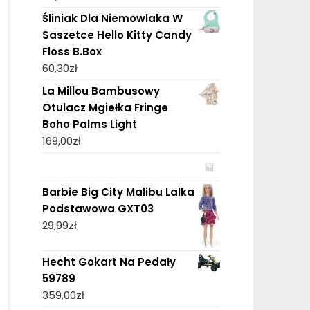
Śliniak Dla Niemowlaka W
Saszetce Hello Kitty Candy
Floss B.Box
60,30
zł
La Millou Bambusowy
Otulacz Mgiełka Fringe
Boho Palms Light
169,00
zł
Barbie Big City Malibu Lalka
Podstawowa GXT03
29,99
zł
Hecht Gokart Na Pedały
59789
359,00
zł