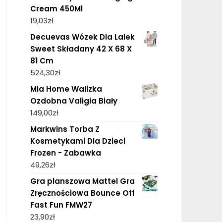
Cream 450Ml
19,03
zł
Decuevas Wózek Dla Lalek
Sweet Składany 42 X 68 X
81 Cm
524,30
zł
Mia Home Walizka
Ozdobna Valigia Biały
149,00
zł
Markwins Torba Z
Kosmetykami Dla Dzieci
Frozen - Zabawka
49,26
zł
Gra planszowa Mattel Gra
Zręcznościowa Bounce Off
Fast Fun FMW27
23,90
zł