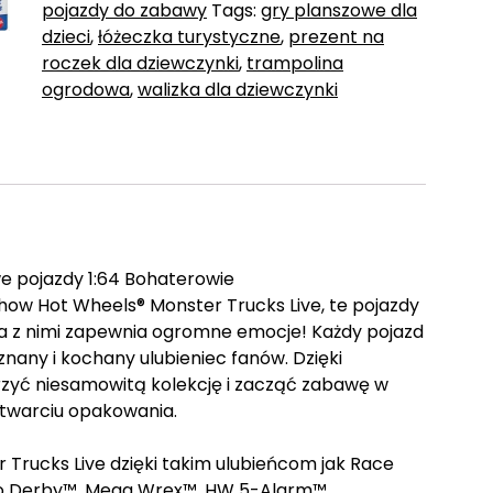
pojazdy do zabawy
Tags:
gry planszowe dla
dzieci
,
łóżeczka turystyczne
,
prezent na
roczek dla dziewczynki
,
trampolina
ogrodowa
,
walizka dla dziewczynki
 pojazdy 1:64 Bohaterowie
ow Hot Wheels® Monster Trucks Live, te pojazdy
a z nimi zapewnia ogromne emocje! Każdy pojazd
znany i kochany ulubieniec fanów. Dzięki
zyć niesamowitą kolekcję i zacząć zabawę w
 otwarciu opakowania.
Trucks Live dzięki takim ulubieńcom jak Race
mo Derby™, Mega Wrex™, HW 5-Alarm™,