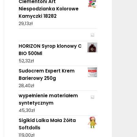
Clementoni Art
Niespodzianka Kolorowe
Kamyczki 18282
29,13
zł
HORIZON Syrop klonowy C
BIO 500Ml
52,32
zł
Sudocrem Expert Krem
Barierowy 250g
28,40
zł
wypełnienie materiałem
syntetycznym
45,30
zł
Sigikid Lalka Mała Żółta
Softdolls
119,00
zł