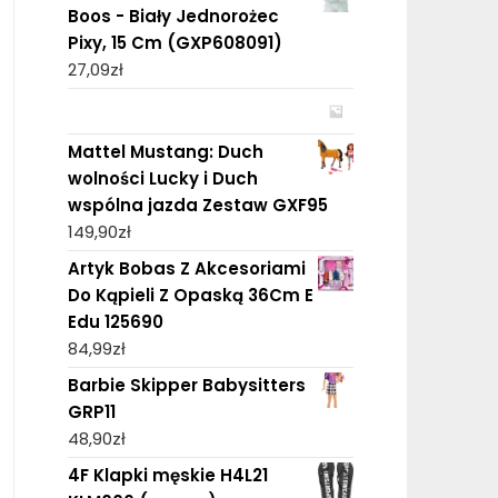
Boos - Biały Jednorożec
Pixy, 15 Cm (GXP608091)
27,09
zł
Mattel Mustang: Duch
wolności Lucky i Duch
wspólna jazda Zestaw GXF95
149,90
zł
Artyk Bobas Z Akcesoriami
Do Kąpieli Z Opaską 36Cm E
Edu 125690
84,99
zł
Barbie Skipper Babysitters
GRP11
48,90
zł
4F Klapki męskie H4L21