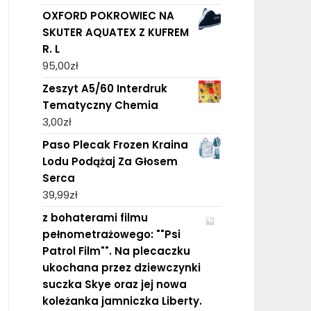
OXFORD POKROWIEC NA
SKUTER AQUATEX Z KUFREM
R. L
95,00
zł
Zeszyt A5/60 Interdruk
Tematyczny Chemia
3,00
zł
Paso Plecak Frozen Kraina
Lodu Podążaj Za Głosem
Serca
39,99
zł
z bohaterami filmu
pełnometrażowego: ""Psi
Patrol Film"". Na plecaczku
ukochana przez dziewczynki
suczka Skye oraz jej nowa
koleżanka jamniczka Liberty.