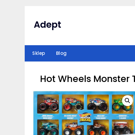
Skip
to
content
Adept
Sklep
Blog
Hot Wheels Monster T