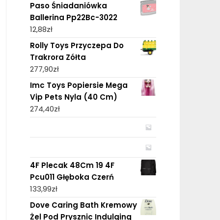
Paso Śniadaniówka
Ballerina Pp22Bc-3022
12,88
zł
Rolly Toys Przyczepa Do
Trakrora Zółta
277,90
zł
Imc Toys Popiersie Mega
Vip Pets Nyla (40 Cm)
274,40
zł
4F Plecak 48Cm 19 4F
Pcu011 Głęboka Czerń
133,99
zł
Dove Caring Bath Kremowy
Żel Pod Prysznic Indulging