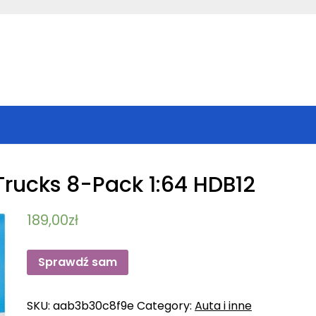
rucks 8-Pack 1:64 HDB12
189,00
zł
Sprawdź sam
SKU:
aab3b30c8f9e
Category:
Auta i inne