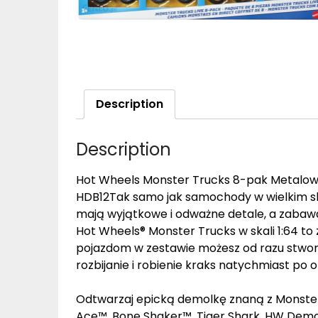
Description
Description
Hot Wheels Monster Trucks 8-pak Metalowe
HDB12Tak samo jak samochody w wielkim sh
mają wyjątkowe i odważne detale, a zabaw
Hot Wheels® Monster Trucks w skali 1:64 to 
pojazdom w zestawie możesz od razu stwor
rozbijanie i robienie kraks natychmiast po
Odtwarzaj epicką demolkę znaną z Monster 
Ace™, Bone Shaker™, Tiger Shark, HW De