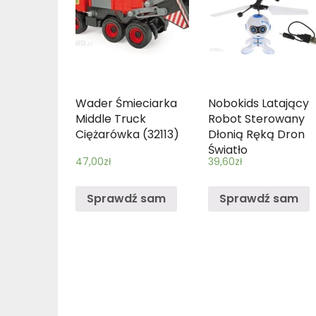
Wader Śmieciarka
Nobokids Latający
Middle Truck
Robot Sterowany
Ciężarówka (32113)
Dłonią Ręką Dron
Światło
47,00
zł
39,60
zł
Sprawdź sam
Sprawdź sam