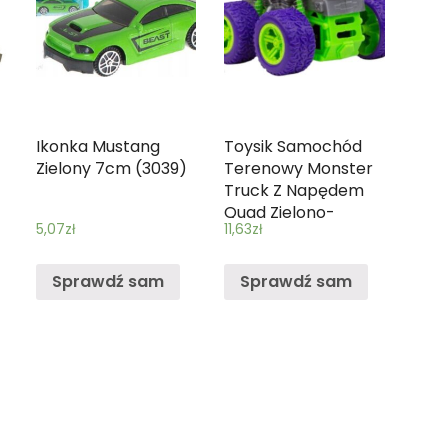
Ikonka Mustang
Toysik Samochód
Zielony 7cm (3039)
Terenowy Monster
Truck Z Napędem
Quad Zielono-
5,07
zł
11,63
zł
Fioletowy 1:36
Sprawdź sam
Sprawdź sam