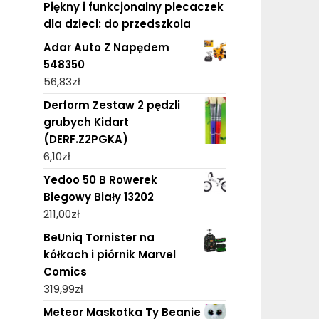
Piękny i funkcjonalny plecaczek
dla dzieci: do przedszkola
Adar Auto Z Napędem
548350
56,83
zł
Derform Zestaw 2 pędzli
grubych Kidart
(DERF.Z2PGKA)
6,10
zł
Yedoo 50 B Rowerek
Biegowy Biały 13202
211,00
zł
BeUniq Tornister na
kółkach i piórnik Marvel
Comics
319,99
zł
Meteor Maskotka Ty Beanie