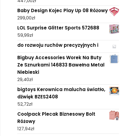
447,00
zł
Baby Design Kojec Play Up 08 Różowy
299,00
zł
LOL Surprise Glitter Sports 572688
59,99
zł
do rozwoju ruchów precyzyjnych i
Bigbuy Accessories Worek Na Buty
Ze Sznurkami 146833 Bawełna Metal
Niebieski
29,40
zł
bigtoys Kerownica malucha światło,
dźwięk BZES2408
52,72
zł
Coolpack Plecak Biznesowy Bolt
Różowy
127,94
zł