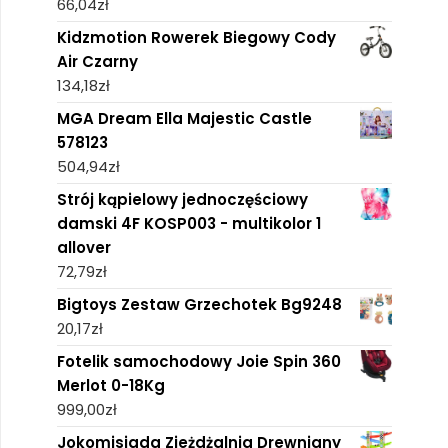
66,04
zł
Kidzmotion Rowerek Biegowy Cody
Air Czarny
134,18
zł
MGA Dream Ella Majestic Castle
578123
504,94
zł
Strój kąpielowy jednoczęściowy
damski 4F KOSP003 - multikolor 1
allover
72,79
zł
Bigtoys Zestaw Grzechotek Bg9248
20,17
zł
Fotelik samochodowy Joie Spin 360
Merlot 0-18Kg
999,00
zł
Jokomisiada Zjeżdżalnia Drewniany