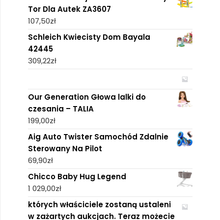
Tor Dla Autek ZA3607
107,50
zł
Schleich Kwiecisty Dom Bayala
42445
309,22
zł
Our Generation Głowa lalki do
czesania – TALIA
199,00
zł
Aig Auto Twister Samochód Zdalnie
Sterowany Na Pilot
69,90
zł
Chicco Baby Hug Legend
1 029,00
zł
których właściciele zostaną ustaleni
w zażartych aukcjach. Teraz możecie