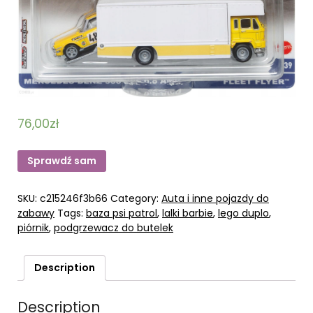
76,00
zł
Sprawdź sam
SKU:
c215246f3b66
Category:
Auta i inne pojazdy do
zabawy
Tags:
baza psi patrol
,
lalki barbie
,
lego duplo
,
piórnik
,
podgrzewacz do butelek
Description
Description