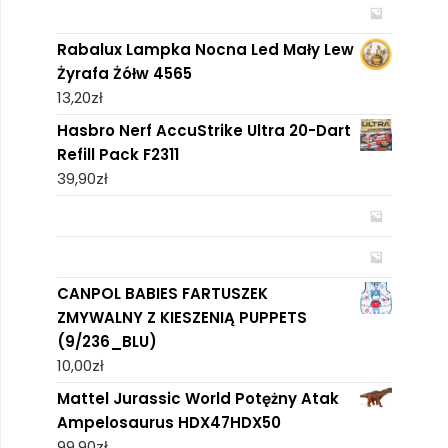
Rabalux Lampka Nocna Led Mały Lew
Żyrafa Żółw 4565
13,20
zł
Hasbro Nerf AccuStrike Ultra 20-Dart
Refill Pack F2311
39,90
zł
CANPOL BABIES FARTUSZEK
ZMYWALNY Z KIESZENIĄ PUPPETS
(9/236_BLU)
10,00
zł
Mattel Jurassic World Potężny Atak
Ampelosaurus HDX47HDX50
99,90
zł