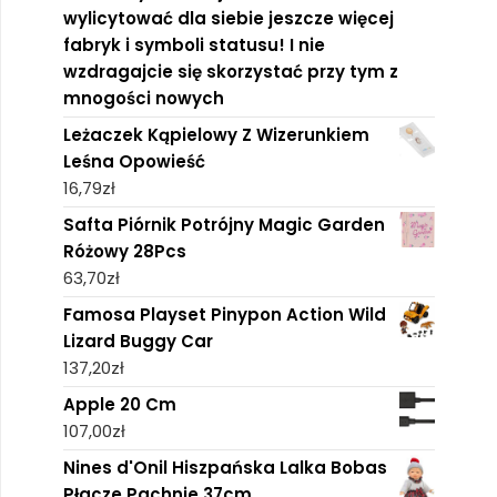
wylicytować dla siebie jeszcze więcej
fabryk i symboli statusu! I nie
wzdragajcie się skorzystać przy tym z
mnogości nowych
Leżaczek Kąpielowy Z Wizerunkiem
Leśna Opowieść
16,79
zł
Safta Piórnik Potrójny Magic Garden
Różowy 28Pcs
63,70
zł
Famosa Playset Pinypon Action Wild
Lizard Buggy Car
137,20
zł
Apple 20 Cm
107,00
zł
Nines d'Onil Hiszpańska Lalka Bobas
Płacze Pachnie 37cm