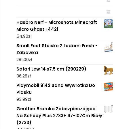
Hasbro Nerf - Microshots Minecraft
Micro Ghast F4421
54,90
zł
Small Foot Stoisko Z Lodami Fresh -
Zabawka
281,00
zł
Safari Lew 14 x7,5 cm (290229)
36,28
zł
Playmobil 9142 Sand Wywrotka Do
Piasku
93,99
zł
Geuther Bramka Zabezpieczająca
Na Schody Plus 2733+ 67-107Cm Biały
(2733)