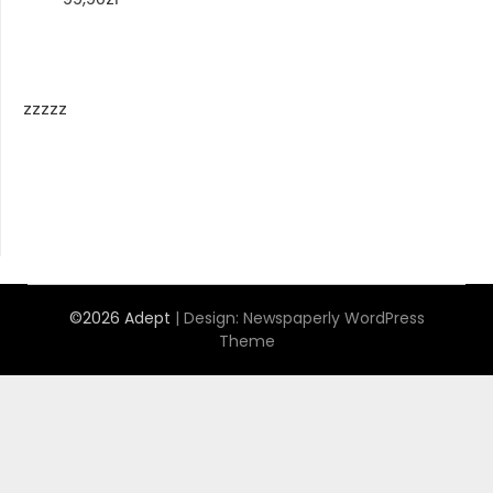
zzzzz
©2026 Adept
| Design:
Newspaperly WordPress
Theme