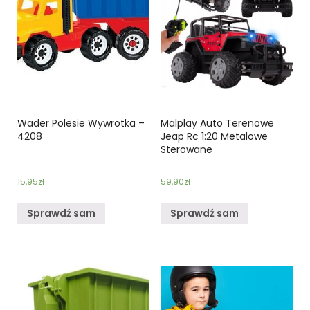
Wader Polesie Wywrotka –
Malplay Auto Terenowe
4208
Jeap Rc 1:20 Metalowe
Sterowane
15,95
zł
59,90
zł
Sprawdź sam
Sprawdź sam