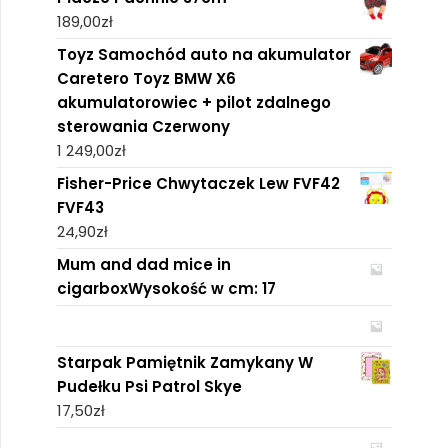
189,00
zł
Toyz Samochód auto na akumulator
Caretero Toyz BMW X6
akumulatorowiec + pilot zdalnego
sterowania Czerwony
1 249,00
zł
Fisher-Price Chwytaczek Lew FVF42
FVF43
24,90
zł
Mum and dad mice in
cigarboxWysokość w cm: 17
Starpak Pamiętnik Zamykany W
Pudełku Psi Patrol Skye
17,50
zł