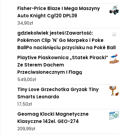
Fisher-Price Blaze I Mega Maszyny
Auto Knight Cgf20 DPL39
34,90
zł
gdziekolwiek jesteś!Zawartość:
Pokémon Clip 'N' Go Morpeko i Poke
BallPo naciśnięciu przycisku na Poké Ball
Playtive Piaskownica „Statek Piracki”
Ze Sterem Dachem
Przeciwsłonecznym I Flagą
549,00
zł
Tiny Love Grzechotka Gryzak Tiny
Smarts Leonardo
17,50
zł
Geomag Klocki Magnetyczne
Klasyczne 142el. GEO-274
209,99
zł