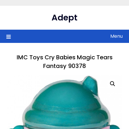
Skip
to
Adept
content
Menu
IMC Toys Cry Babies Magic Tears
Fantasy 90378