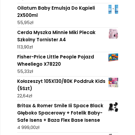
Oilatum Baby Emulsja Do Kąpieli
2X500ml
55,95
zł
Cerda Myszka Minnie Miki Plecak
Szkolny Tornister A4
113,90
zł
Fisher-Price Little People Pojazd
Wheeliego X78220
55,33
zł
Kołozeszyt 105X130/80K Poddruk Kids
(5Szt)
22,64
zł
Britax & Romer Smile Iii Space Black
Głęboko Spacerowy + Fotelik Baby-
Safe Isens + Baza Flex Base Isense
4 999,00
zł