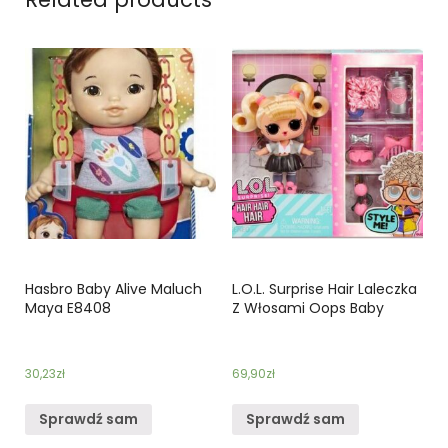
Hasbro Baby Alive Maluch
L.O.L. Surprise Hair Laleczka
Maya E8408
Z Włosami Oops Baby
30,23
zł
69,90
zł
Sprawdź sam
Sprawdź sam