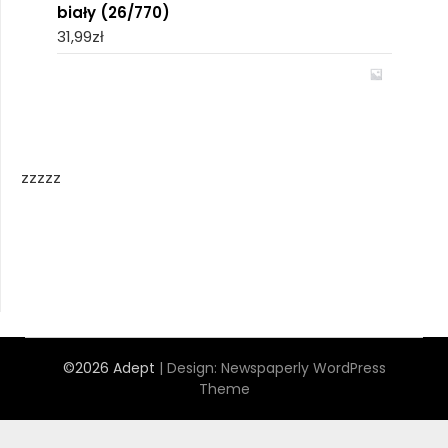
biały (26/770)
31,99
zł
zzzzz
©2026 Adept
| Design:
Newspaperly WordPress
Theme