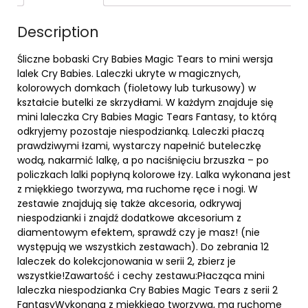
Description
Śliczne bobaski Cry Babies Magic Tears to mini wersja
lalek Cry Babies. Laleczki ukryte w magicznych,
kolorowych domkach (fioletowy lub turkusowy) w
kształcie butelki ze skrzydłami. W każdym znajduje się
mini laleczka Cry Babies Magic Tears Fantasy, to którą
odkryjemy pozostaje niespodzianką. Laleczki płaczą
prawdziwymi łzami, wystarczy napełnić buteleczkę
wodą, nakarmić lalkę, a po naciśnięciu brzuszka – po
policzkach lalki popłyną kolorowe łzy. Lalka wykonana jest
z miękkiego tworzywa, ma ruchome ręce i nogi. W
zestawie znajdują się także akcesoria, odkrywaj
niespodzianki i znajdź dodatkowe akcesorium z
diamentowym efektem, sprawdź czy je masz! (nie
występują we wszystkich zestawach). Do zebrania 12
laleczek do kolekcjonowania w serii 2, zbierz je
wszystkie!Zawartość i cechy zestawu:Płacząca mini
laleczka niespodzianka Cry Babies Magic Tears z serii 2
FantasyWykonana z miękkiego tworzywa, ma ruchome