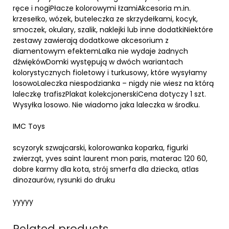
ręce i nogiPłacze kolorowymi łzamiAkcesoria m.in.
krzesełko, wózek, buteleczka ze skrzydełkami, kocyk,
smoczek, okulary, szalik, naklejki lub inne dodatkiNiektóre
zestawy zawierają dodatkowe akcesorium z
diamentowym efektemLalka nie wydaje żadnych
dźwiękówDomki występują w dwóch wariantach
kolorystycznych fioletowy i turkusowy, które wysyłamy
losowoLaleczka niespodzianka – nigdy nie wiesz na którą
laleczkę trafiszPlakat kolekcjonerskiCena dotyczy 1 szt.
Wysyłka losowo. Nie wiadomo jaka laleczka w środku.
IMC Toys
scyzoryk szwajcarski, kolorowanka koparka, figurki
zwierząt, yves saint laurent mon paris, materac 120 60,
dobre karmy dla kota, strój smerfa dla dziecka, atlas
dinozaurów, rysunki do druku
yyyyy
Related products