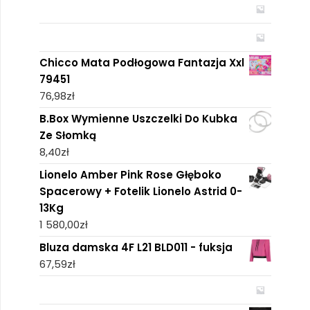
Chicco Mata Podłogowa Fantazja Xxl
79451
76,98
zł
B.Box Wymienne Uszczelki Do Kubka
Ze Słomką
8,40
zł
Lionelo Amber Pink Rose Głęboko
Spacerowy + Fotelik Lionelo Astrid 0-
13Kg
1 580,00
zł
Bluza damska 4F L21 BLD011 - fuksja
67,59
zł