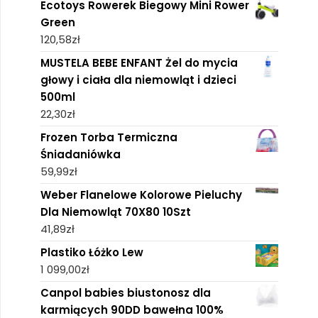
Ecotoys Rowerek Biegowy Mini Rower
Green
120,58
zł
MUSTELA BEBE ENFANT Żel do mycia
głowy i ciała dla niemowląt i dzieci
500ml
22,30
zł
Frozen Torba Termiczna
Śniadaniówka
59,99
zł
Weber Flanelowe Kolorowe Pieluchy
Dla Niemowląt 70X80 10Szt
41,89
zł
Plastiko Łóżko Lew
1 099,00
zł
Canpol babies biustonosz dla
karmiących 90DD bawełna 100%