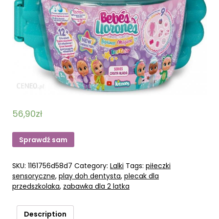
56,90
zł
Sprawdź sam
SKU:
1161756d58d7
Category:
Lalki
Tags:
piłeczki
sensoryczne
,
play doh dentysta
,
plecak dla
przedszkolaka
,
zabawka dla 2 latka
Description