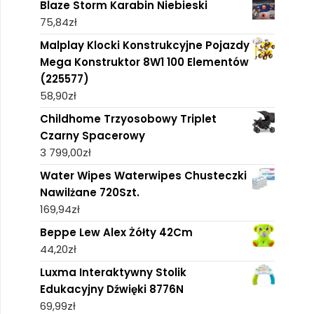
Blaze Storm Karabin Niebieski
75,84
zł
Malplay Klocki Konstrukcyjne Pojazdy
Mega Konstruktor 8W1 100 Elementów
(225577)
58,90
zł
Childhome Trzyosobowy Triplet
Czarny Spacerowy
3 799,00
zł
Water Wipes Waterwipes Chusteczki
Nawilżane 720Szt.
169,94
zł
Beppe Lew Alex Żółty 42Cm
44,20
zł
Luxma Interaktywny Stolik
Edukacyjny Dźwięki 8776N
69,99
zł