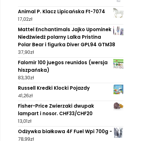
Animal P. Klacz Lipicańska Ft-7074
17,02
zł
Mattel Enchantimals Jajko Upominek
Niedźwiedź polarny Lalka Pristina
Polar Bear i figurka Diver GPL94 GTM38
37,90
zł
Falomir 100 juegos reunidos (wersja
hiszpańska)
83,30
zł
Russell Kredki Klocki Pojazdy
41,26
zł
Fisher-Price Zwierzaki dwupak
lampart i nosor. CHF33/CHF20
13,01
zł
Odżywka białkowa 4F Fuel Wpi 700g -
78,99
zł