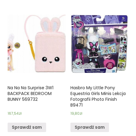
Na Na Na Surprise 3W1
Hasbro My Little Pony
BACKPACK BEDROOM
Equestria Girls Minis Lekcja
BUNNY 569732
Fotografii Photo Finish
B9471
167,54
zł
19,80
zł
Sprawdź sam
Sprawdź sam