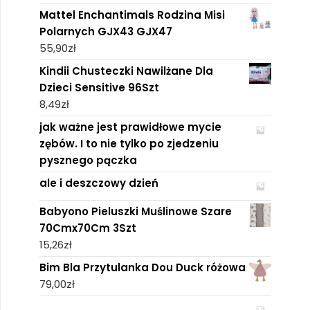
Mattel Enchantimals Rodzina Misi
Polarnych GJX43 GJX47
55,90
zł
Kindii Chusteczki Nawilżane Dla
Dzieci Sensitive 96Szt
8,49
zł
jak ważne jest prawidłowe mycie
zębów. I to nie tylko po zjedzeniu
pysznego pączka
ale i deszczowy dzień
Babyono Pieluszki Muślinowe Szare
70Cmx70Cm 3Szt
15,26
zł
Bim Bla Przytulanka Dou Duck różowa
79,00
zł