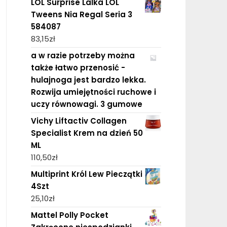
LOL Surprise Lalka LOL
Tweens Nia Regal Seria 3
584087
83,15
zł
a w razie potrzeby można
także łatwo przenosić -
hulajnoga jest bardzo lekka.
Rozwija umiejętności ruchowe i
uczy równowagi. 3 gumowe
Vichy Liftactiv Collagen
Specialist Krem na dzień 50
ML
110,50
zł
Multiprint Król Lew Pieczątki
4Szt
25,10
zł
Mattel Polly Pocket