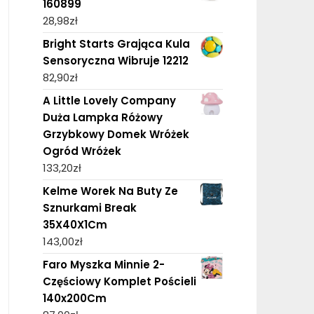
160899
28,98
zł
Bright Starts Grająca Kula
Sensoryczna Wibruje 12212
82,90
zł
A Little Lovely Company
Duża Lampka Różowy
Grzybkowy Domek Wróżek
Ogród Wróżek
133,20
zł
Kelme Worek Na Buty Ze
Sznurkami Break
35X40X1Cm
143,00
zł
Faro Myszka Minnie 2-
Częściowy Komplet Pościeli
140x200Cm