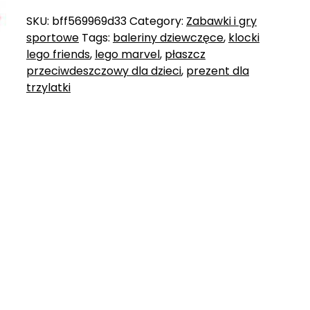
SKU:
bff569969d33
Category:
Zabawki i gry
sportowe
Tags:
baleriny dziewczęce
,
klocki
lego friends
,
lego marvel
,
płaszcz
przeciwdeszczowy dla dzieci
,
prezent dla
trzylatki