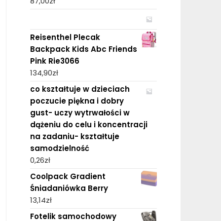
87,00
zł
Reisenthel Plecak
Backpack Kids Abc Friends
Pink Rie3066
134,90
zł
co kształtuje w dzieciach
poczucie piękna i dobry
gust- uczy wytrwałości w
dążeniu do celu i koncentracji
na zadaniu- kształtuje
samodzielność
0,26
zł
Coolpack Gradient
Śniadaniówka Berry
13,14
zł
Fotelik samochodowy