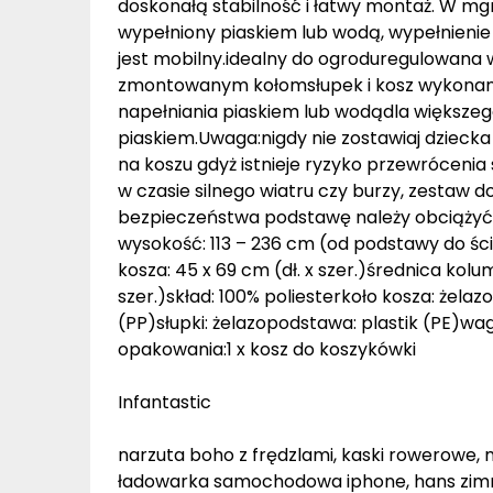
doskonałą stabilność i łatwy montaż. W mg
wypełniony piaskiem lub wodą, wypełnienie 
jest mobilny.idealny do ogroduregulowana 
zmontowanym kołomsłupek i kosz wykonan
napełniania piaskiem lub wodądla większe
piaskiem.Uwaga:nigdy nie zostawiaj dzieck
na koszu gdyż istnieje ryzyko przewróceni
w czasie silnego wiatru czy burzy, zestaw d
bezpieczeństwa podstawę należy obciążyć
wysokość: 113 – 236 cm (od podstawy do śc
kosza: 45 x 69 cm (dł. x szer.)średnica kol
szer.)skład: 100% poliesterkoło kosza: żelazo
(PP)słupki: żelazopodstawa: plastik (PE)wa
opakowania:1 x kosz do koszykówki
Infantastic
narzuta boho z frędzlami, kaski rowerowe, mi
ładowarka samochodowa iphone, hans zimmer