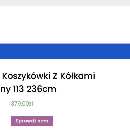
o Koszykówki Z Kółkami
ny 113 236cm
379,00
zł
Sprawdź sam