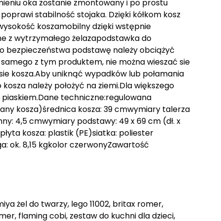
nieniu oka zostanie zmontowany i po prostu
poprawi stabilność stojaka. Dzięki kółkom kosz
wysokość koszamobilny dzięki wstępnie
e z wytrzymałego żelazapodstawka do
go bezpieczeństwa podstawę należy obciążyć
a samego z tym produktem, nie można wieszać sie
a sie kosza.Aby uniknąć wypadków lub połamania
o kosza należy położyć na ziemi.Dla większego
 piaskiem.Dane techniczne:regulowana
iany kosza)średnica kosza: 39 cmwymiary talerza
umny: 4,5 cmwymiary podstawy: 49 x 69 cm (dł. x
płyta kosza: plastik (PE)siatka: poliester
ga: ok. 8,15 kgkolor czerwonyZawartość
ya żel do twarzy, lego 11002, britax romer,
, flaming cobi, zestaw do kuchni dla dzieci,