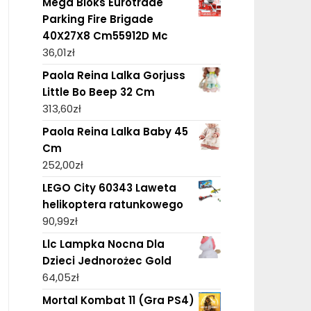
Mega Bloks Eurotrade
Parking Fire Brigade
40X27X8 Cm55912D Mc
36,01
zł
Paola Reina Lalka Gorjuss
Little Bo Beep 32 Cm
313,60
zł
Paola Reina Lalka Baby 45
Cm
252,00
zł
LEGO City 60343 Laweta
helikoptera ratunkowego
90,99
zł
Llc Lampka Nocna Dla
Dzieci Jednorożec Gold
64,05
zł
Mortal Kombat 11 (Gra PS4)