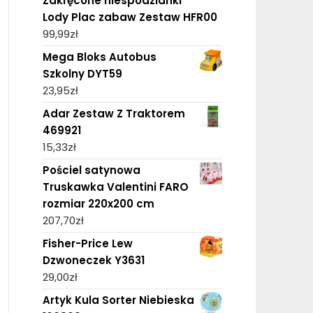
Zakręcone niespodzianki
Lody Plac zabaw Zestaw HFR00
99,99
zł
Mega Bloks Autobus
Szkolny DYT59
23,95
zł
Adar Zestaw Z Traktorem
469921
15,33
zł
Pościel satynowa
Truskawka Valentini FARO
rozmiar 220x200 cm
207,70
zł
Fisher-Price Lew
Dzwoneczek Y3631
29,00
zł
Artyk Kula Sorter Niebieska