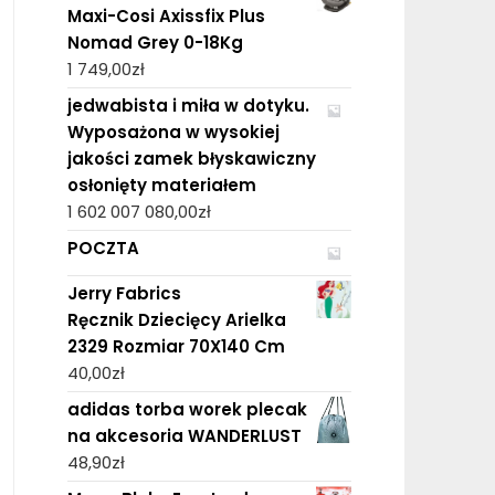
Maxi-Cosi Axissfix Plus
Nomad Grey 0-18Kg
1 749,00
zł
jedwabista i miła w dotyku.
Wyposażona w wysokiej
jakości zamek błyskawiczny
osłonięty materiałem
1 602 007 080,00
zł
POCZTA
Jerry Fabrics
Ręcznik Dziecięcy Arielka
2329 Rozmiar 70X140 Cm
40,00
zł
adidas torba worek plecak
na akcesoria WANDERLUST
48,90
zł