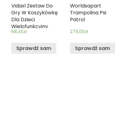
Vidaxl Zestaw Do
Worldsapart
Gry W Koszykówkę
Trampolina Psi
Dla Dzieci
Patrol
Wielofunkcyjny
68,45
zł
279,00
zł
Sprawdź sam
Sprawdź sam