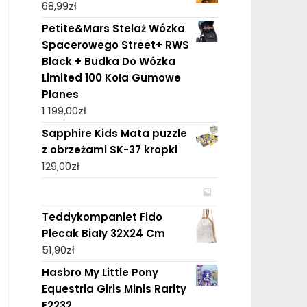
68,99
zł
Petite&Mars Stelaż Wózka
Spacerowego Street+ RWS
Black + Budka Do Wózka
Limited 100 Koła Gumowe
Planes
1 199,00
zł
Sapphire Kids Mata puzzle
z obrzeżami SK-37 kropki
129,00
zł
Teddykompaniet Fido
Plecak Biały 32X24 Cm
51,90
zł
Hasbro My Little Pony
Equestria Girls Minis Rarity
E2232