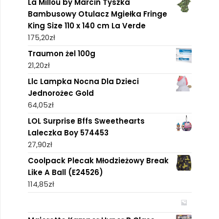
La Millou by Marcin Tyszka
Bambusowy Otulacz Mgiełka Fringe
King Size 110 x 140 cm La Verde
175,20
zł
Traumon żel 100g
21,20
zł
Llc Lampka Nocna Dla Dzieci
Jednorożec Gold
64,05
zł
LOL Surprise Bffs Sweethearts
Laleczka Boy 574453
27,90
zł
Coolpack Plecak Młodzieżowy Break
Like A Ball (E24526)
114,85
zł