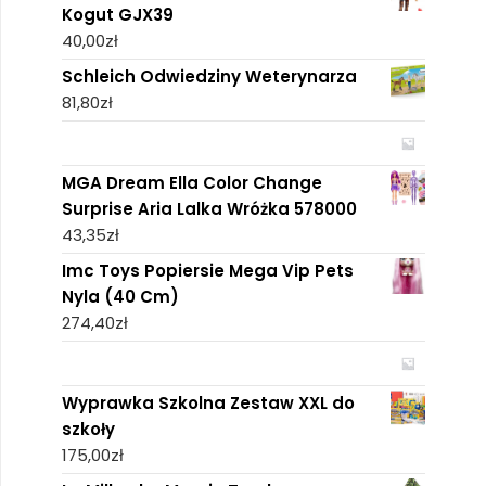
Kogut GJX39
40,00
zł
Schleich Odwiedziny Weterynarza
81,80
zł
MGA Dream Ella Color Change
Surprise Aria Lalka Wróżka 578000
43,35
zł
Imc Toys Popiersie Mega Vip Pets
Nyla (40 Cm)
274,40
zł
Wyprawka Szkolna Zestaw XXL do
szkoły
175,00
zł