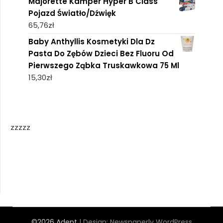
Majorette Kamper Hyper B Class
Pojazd Światło/Dźwięk
65,76
zł
Baby Anthyllis Kosmetyki Dla Dz
Pasta Do Zębów Dzieci Bez Fluoru Od
Pierwszego Ząbka Truskawkowa 75 Ml
15,30
zł
zzzzz
©2026 Adept
| Design:
Newspaperly WordPress