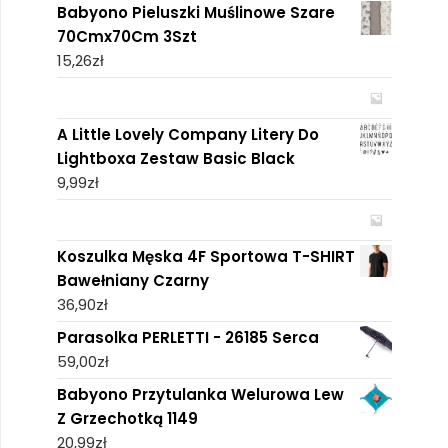
Babyono Pieluszki Muślinowe Szare
70Cmx70Cm 3Szt
15,26
zł
A Little Lovely Company Litery Do
Lightboxa Zestaw Basic Black
9,99
zł
Koszulka Męska 4F Sportowa T-SHIRT
Bawełniany Czarny
36,90
zł
Parasolka PERLETTI - 26185 Serca
59,00
zł
Babyono Przytulanka Welurowa Lew
Z Grzechotką 1149
20,99
zł