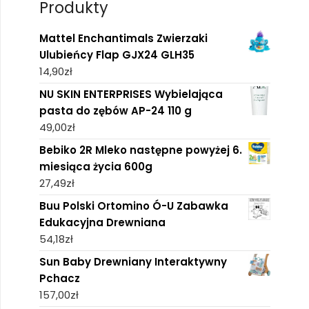
Produkty
Mattel Enchantimals Zwierzaki
Ulubieńcy Flap GJX24 GLH35
14,90
zł
NU SKIN ENTERPRISES Wybielająca
pasta do zębów AP-24 110 g
49,00
zł
Bebiko 2R Mleko następne powyżej 6.
miesiąca życia 600g
27,49
zł
Buu Polski Ortomino Ó-U Zabawka
Edukacyjna Drewniana
54,18
zł
Sun Baby Drewniany Interaktywny
Pchacz
157,00
zł