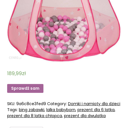
189,99
zł
Sprawdź sam
SKU:
9a6c8ce3fed9
Category:
Domki i namioty dla dzieci
Tags:
bing zabawki
,
lalka babyborn
,
prezent dla 6 latka
,
prezent dla 8 latka chłopca
,
prezent dla dwulatka