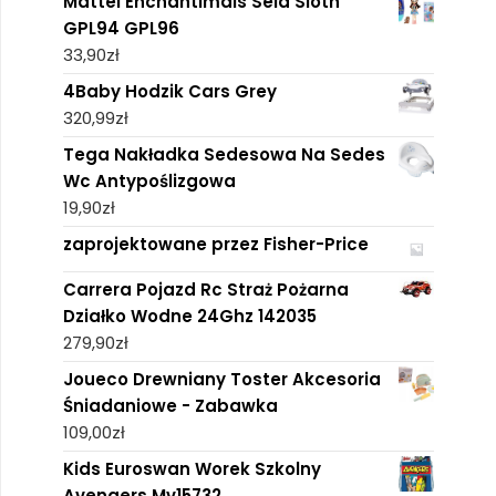
Mattel Enchantimals Sela Sloth
GPL94 GPL96
33,90
zł
4Baby Hodzik Cars Grey
320,99
zł
Tega Nakładka Sedesowa Na Sedes
Wc Antypoślizgowa
19,90
zł
zaprojektowane przez Fisher-Price
Carrera Pojazd Rc Straż Pożarna
Działko Wodne 24Ghz 142035
279,90
zł
Joueco Drewniany Toster Akcesoria
Śniadaniowe - Zabawka
109,00
zł
Kids Euroswan Worek Szkolny
Avengers Mv15732