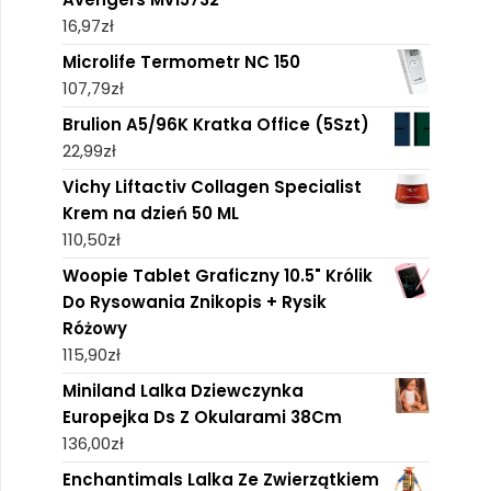
16,97
zł
Microlife Termometr NC 150
107,79
zł
Brulion A5/96K Kratka Office (5Szt)
22,99
zł
Vichy Liftactiv Collagen Specialist
Krem na dzień 50 ML
110,50
zł
Woopie Tablet Graficzny 10.5" Królik
Do Rysowania Znikopis + Rysik
Różowy
115,90
zł
Miniland Lalka Dziewczynka
Europejka Ds Z Okularami 38Cm
136,00
zł
Enchantimals Lalka Ze Zwierzątkiem