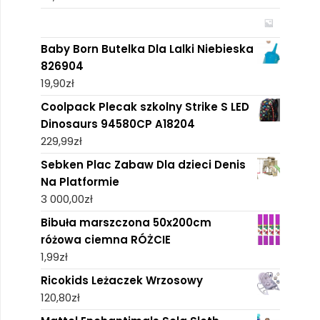
Baby Born Butelka Dla Lalki Niebieska
826904
19,90
zł
Coolpack Plecak szkolny Strike S LED
Dinosaurs 94580CP A18204
229,99
zł
Sebken Plac Zabaw Dla dzieci Denis
Na Platformie
3 000,00
zł
Bibuła marszczona 50x200cm
różowa ciemna RÓŻCIE
1,99
zł
Ricokids Leżaczek Wrzosowy
120,80
zł