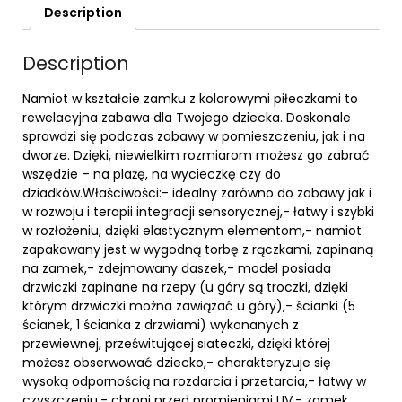
Description
Description
Namiot w kształcie zamku z kolorowymi piłeczkami to
rewelacyjna zabawa dla Twojego dziecka. Doskonale
sprawdzi się podczas zabawy w pomieszczeniu, jak i na
dworze. Dzięki, niewielkim rozmiarom możesz go zabrać
wszędzie – na plażę, na wycieczkę czy do
dziadków.Właściwości:- idealny zarówno do zabawy jak i
w rozwoju i terapii integracji sensorycznej,- łatwy i szybki
w rozłożeniu, dzięki elastycznym elementom,- namiot
zapakowany jest w wygodną torbę z rączkami, zapinaną
na zamek,- zdejmowany daszek,- model posiada
drzwiczki zapinane na rzepy (u góry są troczki, dzięki
którym drzwiczki można zawiązać u góry),- ścianki (5
ścianek, 1 ścianka z drzwiami) wykonanych z
przewiewnej, prześwitującej siateczki, dzięki której
możesz obserwować dziecko,- charakteryzuje się
wysoką odpornością na rozdarcia i przetarcia,- łatwy w
czyszczeniu,- chroni przed promieniami UV,- zamek