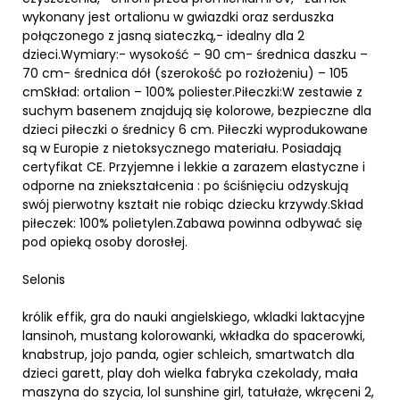
wykonany jest ortalionu w gwiazdki oraz serduszka
połączonego z jasną siateczką,- idealny dla 2
dzieci.Wymiary:- wysokość – 90 cm- średnica daszku –
70 cm- średnica dół (szerokość po rozłożeniu) – 105
cmSkład: ortalion – 100% poliester.Piłeczki:W zestawie z
suchym basenem znajdują się kolorowe, bezpieczne dla
dzieci piłeczki o średnicy 6 cm. Piłeczki wyprodukowane
są w Europie z nietoksycznego materiału. Posiadają
certyfikat CE. Przyjemne i lekkie a zarazem elastyczne i
odporne na zniekształcenia : po ściśnięciu odzyskują
swój pierwotny kształt nie robiąc dziecku krzywdy.Skład
piłeczek: 100% polietylen.Zabawa powinna odbywać się
pod opieką osoby dorosłej.
Selonis
królik effik, gra do nauki angielskiego, wkladki laktacyjne
lansinoh, mustang kolorowanki, wkładka do spacerowki,
knabstrup, jojo panda, ogier schleich, smartwatch dla
dzieci garett, play doh wielka fabryka czekolady, mała
maszyna do szycia, lol sunshine girl, tatułaże, wkręceni 2,