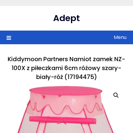
Skip
to
Adept
content
Menu
Kiddymoon Partners Namiot zamek NZ-
100X z piłeczkami 6cm różowy szary-
biały-róż (17194475)