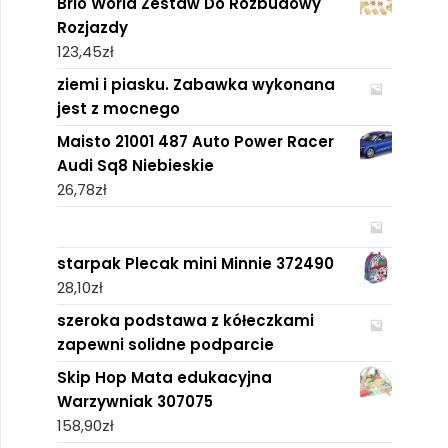
Brio World Zestaw Do Rozbudowy
Rozjazdy
123,45
zł
ziemi i piasku. Zabawka wykonana
jest z mocnego
Maisto 21001 487 Auto Power Racer
Audi Sq8 Niebieskie
26,78
zł
starpak Plecak mini Minnie 372490
28,10
zł
szeroka podstawa z kółeczkami
zapewni solidne podparcie
Skip Hop Mata edukacyjna
Warzywniak 307075
158,90
zł