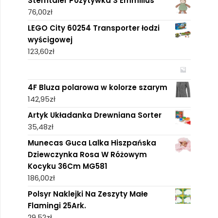
Sterntaler Pozytywka S Emmilius
76,00
zł
LEGO City 60254 Transporter łodzi
wyścigowej
123,60
zł
4F Bluza polarowa w kolorze szarym
142,95
zł
Artyk Układanka Drewniana Sorter
35,48
zł
Munecas Guca Lalka Hiszpańska
Dziewczynka Rosa W Różowym
Kocyku 36Cm MG581
186,00
zł
Polsyr Naklejki Na Zeszyty Małe
Flamingi 25Ark.
29,52
zł