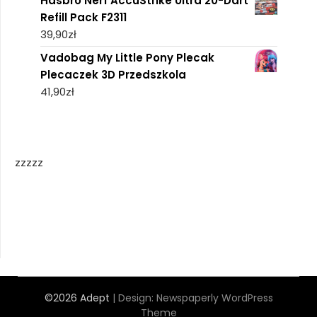
Hasbro Nerf AccuStrike Ultra 20-Dart
Refill Pack F2311
39,90
zł
Vadobag My Little Pony Plecak
Plecaczek 3D Przedszkola
41,90
zł
zzzzz
©2026 Adept
| Design:
Newspaperly WordPress
Theme