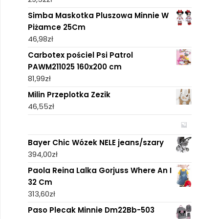
Simba Maskotka Pluszowa Minnie W
Piżamce 25Cm
46,98
zł
Carbotex pościel Psi Patrol
PAWM211025 160x200 cm
81,99
zł
Milin Przeplotka Zezik
46,55
zł
Bayer Chic Wózek NELE jeans/szary
394,00
zł
Paola Reina Lalka Gorjuss Where An I
32 Cm
313,60
zł
Paso Plecak Minnie Dm22Bb-503