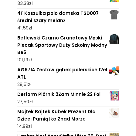
33,38
zł
4F Koszulka polo damska TSD007
średni szary melanż
41,59
zł
Betlewski Czarno Granatowy Męski
Plecak Sportowy Duży Szkolny Modny
Be5
101,19
zł
AG671A Zestaw gąbek polerskich 12el
ATL
28,51
zł
Derform Piórnik 2Zam Minnie 22 Fol
27,50
zł
Majtek Bajtek Kubek Prezent Dla
Dzieci Pamiątka Znad Morze
14,99
zł