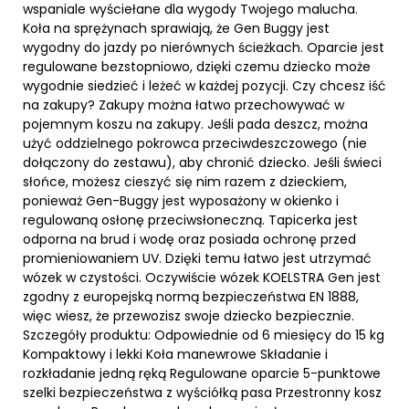
wspaniale wyściełane dla wygody Twojego malucha.
Koła na sprężynach sprawiają, że Gen Buggy jest
wygodny do jazdy po nierównych ścieżkach. Oparcie jest
regulowane bezstopniowo, dzięki czemu dziecko może
wygodnie siedzieć i leżeć w każdej pozycji. Czy chcesz iść
na zakupy? Zakupy można łatwo przechowywać w
pojemnym koszu na zakupy. Jeśli pada deszcz, można
użyć oddzielnego pokrowca przeciwdeszczowego (nie
dołączony do zestawu), aby chronić dziecko. Jeśli świeci
słońce, możesz cieszyć się nim razem z dzieckiem,
ponieważ Gen-Buggy jest wyposażony w okienko i
regulowaną osłonę przeciwsłoneczną. Tapicerka jest
odporna na brud i wodę oraz posiada ochronę przed
promieniowaniem UV. Dzięki temu łatwo jest utrzymać
wózek w czystości. Oczywiście wózek KOELSTRA Gen jest
zgodny z europejską normą bezpieczeństwa EN 1888,
więc wiesz, że przewozisz swoje dziecko bezpiecznie.
Szczegóły produktu: Odpowiednie od 6 miesięcy do 15 kg
Kompaktowy i lekki Koła manewrowe Składanie i
rozkładanie jedną ręką Regulowane oparcie 5-punktowe
szelki bezpieczeństwa z wyściółką pasa Przestronny kosz