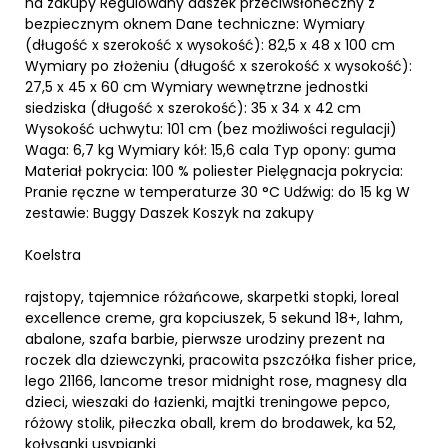
na zakupy Regulowany daszek przeciwsłoneczny z
bezpiecznym oknem Dane techniczne: Wymiary
(długość x szerokość x wysokość): 82,5 x 48 x 100 cm
Wymiary po złożeniu (długość x szerokość x wysokość):
27,5 x 45 x 60 cm Wymiary wewnętrzne jednostki
siedziska (długość x szerokość): 35 x 34 x 42 cm
Wysokość uchwytu: 101 cm (bez możliwości regulacji)
Waga: 6,7 kg Wymiary kół: 15,6 cala Typ opony: guma
Materiał pokrycia: 100 % poliester Pielęgnacja pokrycia:
Pranie ręczne w temperaturze 30 °C Udźwig: do 15 kg W
zestawie: Buggy Daszek Koszyk na zakupy
Koelstra
rajstopy, tajemnice różańcowe, skarpetki stopki, loreal
excellence creme, gra kopciuszek, 5 sekund 18+, lahm,
abalone, szafa barbie, pierwsze urodziny prezent na
roczek dla dziewczynki, pracowita pszczółka fisher price,
lego 21166, lancome tresor midnight rose, magnesy dla
dzieci, wieszaki do łazienki, majtki treningowe pepco,
różowy stolik, piłeczka oball, krem do brodawek, ka 52,
kołysanki usypianki