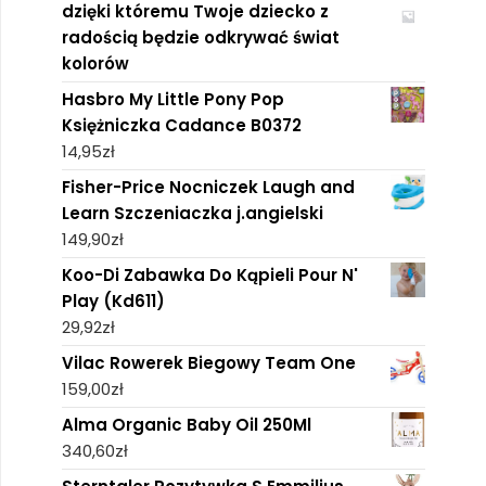
dzięki któremu Twoje dziecko z
radością będzie odkrywać świat
kolorów
Hasbro My Little Pony Pop
Księżniczka Cadance B0372
14,95
zł
Fisher-Price Nocniczek Laugh and
Learn Szczeniaczka j.angielski
149,90
zł
Koo-Di Zabawka Do Kąpieli Pour N'
Play (Kd611)
29,92
zł
Vilac Rowerek Biegowy Team One
159,00
zł
Alma Organic Baby Oil 250Ml
340,60
zł