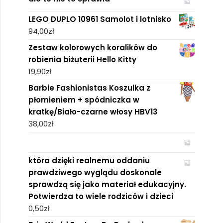
LEGO DUPLO 10961 Samolot i lotnisko
94,00
zł
Zestaw kolorowych koralików do
robienia biżuterii Hello Kitty
19,90
zł
Barbie Fashionistas Koszulka z
płomieniem + spódniczka w
kratkę/Biało-czarne włosy HBV13
38,00
zł
która dzięki realnemu oddaniu
prawdziwego wyglądu doskonale
sprawdzą się jako materiał edukacyjny.
Potwierdza to wiele rodziców i dzieci
0,50
zł