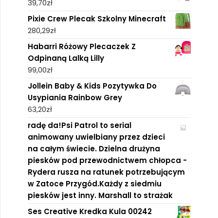
39,70
zł
Pixie Crew Plecak Szkolny Minecraft
280,29
zł
Habarri Różowy Plecaczek Z
Odpinaną Lalką Lilly
99,00
zł
Jollein Baby & Kids Pozytywka Do
Usypiania Rainbow Grey
63,20
zł
radę da!Psi Patrol to serial
animowany uwielbiany przez dzieci
na całym świecie. Dzielna drużyna
piesków pod przewodnictwem chłopca -
Rydera rusza na ratunek potrzebującym
w Zatoce Przygód.Każdy z siedmiu
piesków jest inny. Marshall to strażak
Ses Creative Kredka Kula 00242