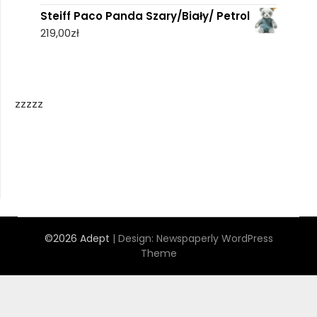
Steiff Paco Panda Szary/Biały/ Petrol
219,00
zł
zzzzz
©2026 Adept
| Design:
Newspaperly WordPress
Theme