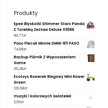
Produkty
Epee Błyskotki Shimmer Stars Panda
Z Torebką Zestaw Deluxe 03586
90,77
zł
Paso Plecak Minnie DMNI-811 PASO
74,99
zł
Backup Piórnik Z Wyposażeniem
Game
35,28
zł
Ecotoys Rowerek Biegowy Mini Rower
Green
120,58
zł
muzyki i kolorowych światełek
2,00
zł