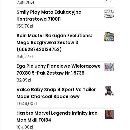
749,25
zł
Smily Play Mata Edukacyjna
Kontrastowa 710011
159,70
zł
Spin Master Bakugan Evolutions:
Mega Rozgrywka Zestaw 3
(606287420134752)
156,27
zł
Ega Pieluchy Flanelowe Wielorazowe
70X80 5-Pak Zestaw Nr 1 5738
32,89
zł
Valco Baby Snap 4 Sport Vs Tailor
Made Charcoal Spacerowy
1 649,00
zł
Hasbro Marvel Legends Infinity Iron
Man Mkiii F0184
184,00
zł