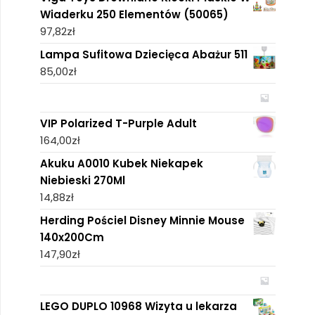
Wiaderku 250 Elementów (50065)
97,82
zł
Lampa Sufitowa Dziecięca Abażur 511
85,00
zł
VIP Polarized T-Purple Adult
164,00
zł
Akuku A0010 Kubek Niekapek
Niebieski 270Ml
14,88
zł
Herding Pościel Disney Minnie Mouse
140x200Cm
147,90
zł
LEGO DUPLO 10968 Wizyta u lekarza