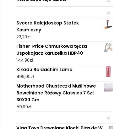
Svoora Kalejdoskop Statek
Kosmiczny
23,20
zł
Fisher-Price Chmurkowa tęcza
Uspokajacz karuzelka HBP40
144,90
zł
Kikadu Baldachim Lama
499,00
zł
Motherhood Chusteczki Muślinowe
Bawełniane Różowy Classics 7 Szt
30X30 Cm
59,99
zł
Viga Toys Drewniane Klocki Płaskie W