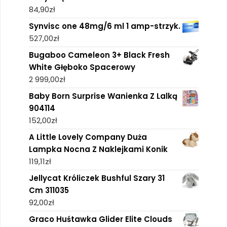
84,90
zł
Synvisc one 48mg/6 ml 1 amp-strzyk.
527,00
zł
Bugaboo Cameleon 3+ Black Fresh
White Głęboko Spacerowy
2 999,00
zł
Baby Born Surprise Wanienka Z Lalką
904114
152,00
zł
A Little Lovely Company Duża
Lampka Nocna Z Naklejkami Konik
119,11
zł
Jellycat Króliczek Bushful Szary 31
Cm 311035
92,00
zł
Graco Huśtawka Glider Elite Clouds