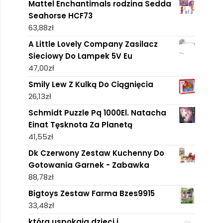
Mattel Enchantimals rodzina Sedda
Seahorse HCF73
63,88
zł
A Little Lovely Company Zasilacz
Sieciowy Do Lampek 5V Eu
47,00
zł
Smily Lew Z Kulką Do Ciągnięcia
26,13
zł
Schmidt Puzzle Pq 1000El. Natacha
Einat Tęsknota Za Planetą
41,55
zł
Dk Czerwony Zestaw Kuchenny Do
Gotowania Garnek - Zabawka
88,78
zł
Bigtoys Zestaw Farma Bzes9915
33,48
zł
która uspokaja dzieci i