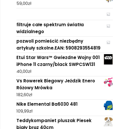
59,00
zł
filtruje całe spektrum światła
widzialnego
pozwoli pomieścić niezbędny
artykuły szkolne.EAN: 5908293554819
Etui Star Wars™ Gwiezdne Wojny 001
iPhone 11 czarny/black SWPCSW131
40,00
zł
Vs Rowerek Biegowy Jeździk Enero
Różowy Mrówka
182,60
zł
Nike Elemental Ba6030 481
109,99
zł
Teddykompaniet pluszak Piesek
biały brąz 40cm