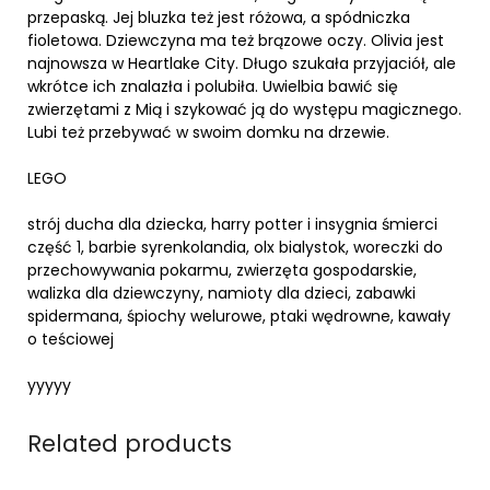
przepaską. Jej bluzka też jest różowa, a spódniczka
fioletowa. Dziewczyna ma też brązowe oczy. Olivia jest
najnowsza w Heartlake City. Długo szukała przyjaciół, ale
wkrótce ich znalazła i polubiła. Uwielbia bawić się
zwierzętami z Mią i szykować ją do występu magicznego.
Lubi też przebywać w swoim domku na drzewie.
LEGO
strój ducha dla dziecka, harry potter i insygnia śmierci
część 1, barbie syrenkolandia, olx bialystok, woreczki do
przechowywania pokarmu, zwierzęta gospodarskie,
walizka dla dziewczyny, namioty dla dzieci, zabawki
spidermana, śpiochy welurowe, ptaki wędrowne, kawały
o teściowej
yyyyy
Related products