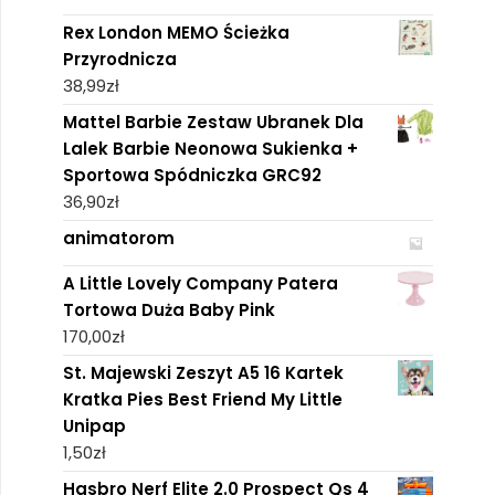
Rex London MEMO Ścieżka
Przyrodnicza
38,99
zł
Mattel Barbie Zestaw Ubranek Dla
Lalek Barbie Neonowa Sukienka +
Sportowa Spódniczka GRC92
36,90
zł
animatorom
A Little Lovely Company Patera
Tortowa Duża Baby Pink
170,00
zł
St. Majewski Zeszyt A5 16 Kartek
Kratka Pies Best Friend My Little
Unipap
1,50
zł
Hasbro Nerf Elite 2.0 Prospect Qs 4