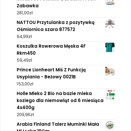
Zabawka
281,00
zł
NATTOU Przytulanka z pozytywką
Ośmiornica szara 877572
94,99
zł
Koszulka Rowerowa Męska 4F
Rkm450
59,49
zł
Prince Lionheart Miś Z Funkcją
Usypiania - Beżowy 0021B
153,00
zł
Holle Mleko 2 Bio na bazie mleka
koziego dla niemowląt od 6 miesiąca
4x400g
209,96
zł
Arabia Finland Talerz Muminki Mała