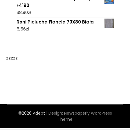
F4190
38,90
zł
Roni Pielucha Flanela 70X80 Biała
5,56
zł
zzzzz
©2026 Adept
| Design:
Newspaperly WordPress
Theme