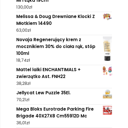
Mi I Łąka 19Cm
130,00
zł
Melissa & Doug Drewniane Klocki Z
Młotkiem 14490
63,00
zł
Novaja Regenerujący krem z
mocznikiem 30% do ciała rąk, stóp
100ml
18,74
zł
Mattel lalki ENCHANTIMALS +
zwierzątko Ast. FNH22
38,28
zł
Jellycat Lew Puzzle 35El.
70,21
zł
Mega Bloks Eurotrade Parking Fire
Brigade 40X27X8 Cm55912D Mc
36,01
zł