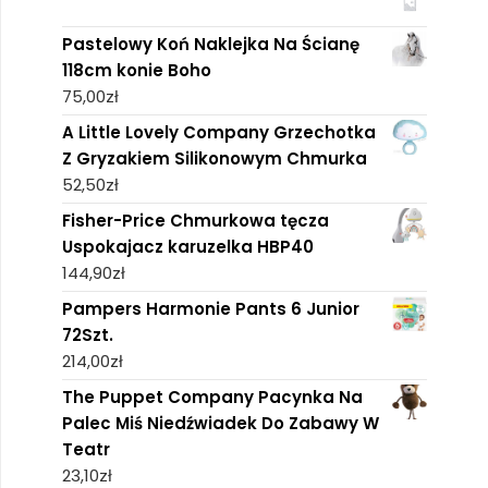
Pastelowy Koń Naklejka Na Ścianę
118cm konie Boho
75,00
zł
A Little Lovely Company Grzechotka
Z Gryzakiem Silikonowym Chmurka
52,50
zł
Fisher-Price Chmurkowa tęcza
Uspokajacz karuzelka HBP40
144,90
zł
Pampers Harmonie Pants 6 Junior
72Szt.
214,00
zł
The Puppet Company Pacynka Na
Palec Miś Niedźwiadek Do Zabawy W
Teatr
23,10
zł