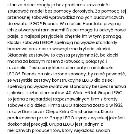
starsze dzieci mogły je bez problemu zrozumieć i
zbudować model bez pomocy dorosłych. Za pomocą tej
przenośnej zabawki wprowadzisz małych budowniczych
do świata LEGO® Friends. W mieście Heartlake przyjmą
ich z otwartymi ramionami! Dzieci mogą tu odkryć nowe
pasje, a najlepsi przyjaciele chętnie im w tym pomogą.
Klocki i zabawki LEGO® spełniają najwyższe standardy
branżowe oraz nasze wewnętrzne kryteria jakości.
Składanie zestawów to czysta przyjemność, bo klocki
można za każdym razem z łatwością połączyć i
rozdzielić. Testujemy klocki, elementy i minilaleczki
LEGO® Friends na niezliczone sposoby, by mieć pewność,
że wszystkie zestawy konstrukcyjne LEGO dla dzieci
spełniają najwyższe światowe standardy bezpieczeństwa
i jakości. Liczba elementów: 40 Wiek: +6 lat Grupa LEGO
to jedna z najbardziej rozpoznawalnych firm z branży
zabawek dla dzieci. Firma LEGO założona została w 1932
roku w Danii przez Olego Kirka Christiansena. Klocki
produkowane przez Grupę LEGO słyną z wysokiej jakości i
doskonałej precyzji. Grupa LEGO jest jednym z
nielicznych producentów, który większość swoich