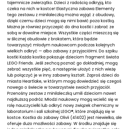
tajemnicze zwierzątko. Dzieci z radością odkryją, kto
czeka na nich w kostce! Elastyczna zabawa Elementy
tego zestawu z minilaleczką można wyjąć z obudowy,
dzięki czemu dzieci mogą się nimi bawić poza kostką.
Można je również przyczepić do dna kostki i zabrać ze
sobą w dowolne miejsce. Wszystkie części mieszczą się
w ślicznej obudowie z brokatem, która będzie
towarzyszyć młodym naukowcom podczas kolejnych
wielkich odkryć — albo zabawy z przyjaciółmi. Do szpiku
kostki Każda kostka pokazuje dzieciom fragment świata
LEGO Friends. Jeśli zechcą poznać go dokładniej, mogą
zebrać wszystkie pięć, a następnie ułożyć z nich wieżę
lub połączyć je w inny zabawny kształt. Zaproś dzieci do
miasta Heartlake, w którym mogą dowiedzieć się czegoś
nowego o świecie w towarzystwie swoich przyjaciół.
Przenośny zestaw z minilaleczką umili dzieciom nawet
najdłuższą podróż. Młodzi naukowcy mogą wcielić się w
rolę nauczycielki lub odkryć nowy związek chemiczny w
laboratorium i sali szkolnej LEGO®, które znajdują się w
kostce. Kostka do zabawy Olivii (41402) jest niewielka, ale
oferuje dużo możliwości zabawy. W środku znajduje się