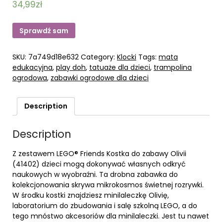
34,99
zł
Sprawdź sam
SKU:
7a749d18e632
Category:
Klocki
Tags:
mata
edukacyjna
,
play doh
,
tatuaże dla dzieci
,
trampolina
ogrodowa
,
zabawki ogrodowe dla dzieci
Description
Description
Z zestawem LEGO® Friends Kostka do zabawy Olivii
(41402) dzieci mogą dokonywać własnych odkryć
naukowych w wyobraźni. Ta drobna zabawka do
kolekcjonowania skrywa mikrokosmos świetnej rozrywki.
W środku kostki znajdziesz minilaleczkę Olivię,
laboratorium do zbudowania i salę szkolną LEGO, a do
tego mnóstwo akcesoriów dla minilaleczki. Jest tu nawet