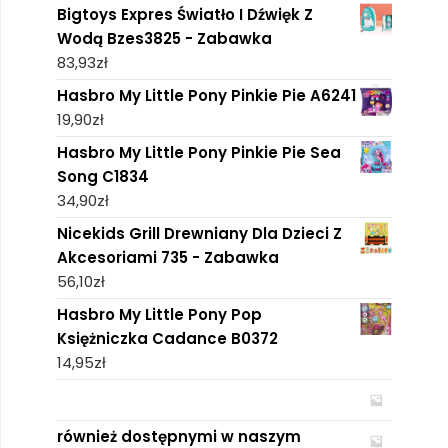
Bigtoys Expres Światło I Dźwięk Z
Wodą Bzes3825 - Zabawka
83,93
zł
Hasbro My Little Pony Pinkie Pie A6241
19,90
zł
Hasbro My Little Pony Pinkie Pie Sea
Song C1834
34,90
zł
Nicekids Grill Drewniany Dla Dzieci Z
Akcesoriami 735 - Zabawka
56,10
zł
Hasbro My Little Pony Pop
Księżniczka Cadance B0372
14,95
zł
również dostępnymi w naszym