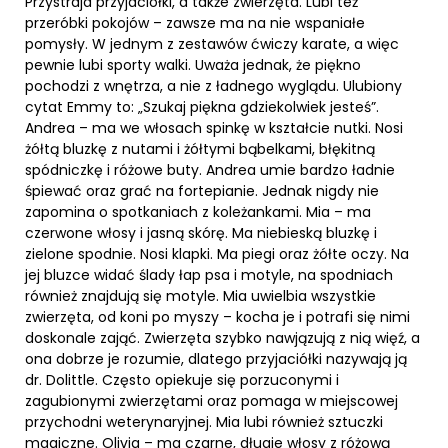
Przystraja przyjaciółki, a także zwierzęta. Lubi też
przeróbki pokojów – zawsze ma na nie wspaniałe
pomysły. W jednym z zestawów ćwiczy karate, a więc
pewnie lubi sporty walki. Uważa jednak, że piękno
pochodzi z wnętrza, a nie z ładnego wyglądu. Ulubiony
cytat Emmy to: „Szukaj piękna gdziekolwiek jesteś”.
Andrea – ma we włosach spinkę w kształcie nutki. Nosi
żółtą bluzkę z nutami i żółtymi bąbelkami, błękitną
spódniczkę i różowe buty. Andrea umie bardzo ładnie
śpiewać oraz grać na fortepianie. Jednak nigdy nie
zapomina o spotkaniach z koleżankami. Mia – ma
czerwone włosy i jasną skórę. Ma niebieską bluzkę i
zielone spodnie. Nosi klapki. Ma piegi oraz żółte oczy. Na
jej bluzce widać ślady łap psa i motyle, na spodniach
również znajdują się motyle. Mia uwielbia wszystkie
zwierzęta, od koni po myszy – kocha je i potrafi się nimi
doskonale zająć. Zwierzęta szybko nawjązują z nią więź, a
ona dobrze je rozumie, dlatego przyjaciółki nazywają ją
dr. Dolittle. Często opiekuje się porzuconymi i
zagubionymi zwierzętami oraz pomaga w miejscowej
przychodni weterynaryjnej. Mia lubi również sztuczki
magiczne. Olivia – ma czarne, długie włosy z różową