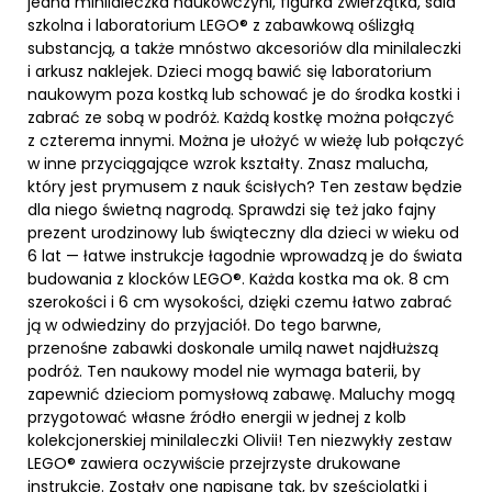
jedna minilaleczka naukowczyni, figurka zwierzątka, sala
szkolna i laboratorium LEGO® z zabawkową oślizgłą
substancją, a także mnóstwo akcesoriów dla minilaleczki
i arkusz naklejek. Dzieci mogą bawić się laboratorium
naukowym poza kostką lub schować je do środka kostki i
zabrać ze sobą w podróż. Każdą kostkę można połączyć
z czterema innymi. Można je ułożyć w wieżę lub połączyć
w inne przyciągające wzrok kształty. Znasz malucha,
który jest prymusem z nauk ścisłych? Ten zestaw będzie
dla niego świetną nagrodą. Sprawdzi się też jako fajny
prezent urodzinowy lub świąteczny dla dzieci w wieku od
6 lat — łatwe instrukcje łagodnie wprowadzą je do świata
budowania z klocków LEGO®. Każda kostka ma ok. 8 cm
szerokości i 6 cm wysokości, dzięki czemu łatwo zabrać
ją w odwiedziny do przyjaciół. Do tego barwne,
przenośne zabawki doskonale umilą nawet najdłuższą
podróż. Ten naukowy model nie wymaga baterii, by
zapewnić dzieciom pomysłową zabawę. Maluchy mogą
przygotować własne źródło energii w jednej z kolb
kolekcjonerskiej minilaleczki Olivii! Ten niezwykły zestaw
LEGO® zawiera oczywiście przejrzyste drukowane
instrukcje. Zostały one napisane tak, by sześciolatki i