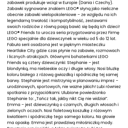
zabawek produkuje wciąż w Europie (Dania i Czechy).
Zabawki sygnowane znakiem LEGO® słyną jako nieliczne
obecnie zabawki wielopokoleniowe – ze względu na ich
legendarną trwałość i kompatybilność, zestawami
swoich rodziców z równą pasją bawić się będą ich dzieci!
LEGO® Friends to urocza seria przygotowana przez Firmę
LEGO specjalnie dla dziewczynek w wieku od 5 do 12 lat.
Fabuła serii osadzona jest w pięknym miasteczku
Heartlake City gdzie czas płynie na zabawie, rozmowach
i licznych atrakcjach. Głównymi bohaterkami LEGO
Friends są cztery dziewczynki: Stephanie – jest
blondynką, ma niebieskie oczy i długie włosy. Nosi bluzkę
koloru białego z różową gwiazdką i spódniczkę tej samej
barwy. Stephanie jest mistrzynią w planowaniu imprez –
urodzinowych, sportowych, nie ważne jakich! Lubi również
spotkania z przyjaciółkami. Ulubione powiedzonko
Stephanie to: „Tańcz tak, jakby nikt Cię nie widział”.
Emma – jest dziewczynką o czarnych, długich włosach i
zielonych oczach. Nosi fioletową koszulkę z różowym
kwiatkiem i spódniczkę tego samego koloru. Na głowie
ma opaskę. Emma jest prawdziwą miłośniczką mody.