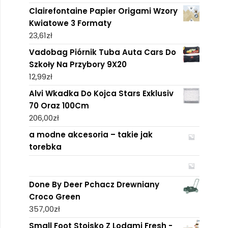
Clairefontaine Papier Origami Wzory
Kwiatowe 3 Formaty
23,61
zł
Vadobag Piórnik Tuba Auta Cars Do
Szkoły Na Przybory 9X20
12,99
zł
Alvi Wkadka Do Kojca Stars Exklusiv
70 Oraz 100Cm
206,00
zł
a modne akcesoria – takie jak
torebka
Done By Deer Pchacz Drewniany
Croco Green
357,00
zł
Small Foot Stoisko Z Lodami Fresh -