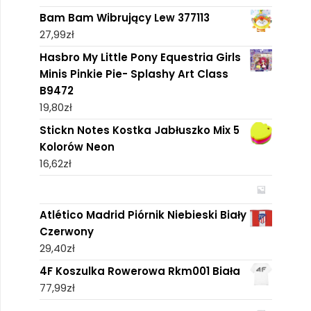
Bam Bam Wibrujący Lew 377113
27,99
zł
Hasbro My Little Pony Equestria Girls
Minis Pinkie Pie- Splashy Art Class
B9472
19,80
zł
Stickn Notes Kostka Jabłuszko Mix 5
Kolorów Neon
16,62
zł
Atlético Madrid Piórnik Niebieski Biały
Czerwony
29,40
zł
4F Koszulka Rowerowa Rkm001 Biała
77,99
zł