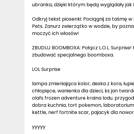
ubranka, dzięki którym będą wyglądały jak la
Odkryj tekst piosenki: Pociągnij za taśmę w k
Pets. Zanurz zwierzątko w wodzie, by pozna
moczyć ich włosów!
ZBUDUJ BOOMBOXA: Połącz L.O.L. Surprise! Re
zbudować specjalnego boomboxa.
LOL Surprise
lampa zmieniająca kolor, deska z kora, łupi
chłopięce, wanienka dla dzieci, ks jan twa
olafs frozen adventure kraina lodu. przygod
dobra kuchnia, tort pokemon, laboratorium p
kettle, nerf fortnite scar, pajacyk dla nowor
yyyyy