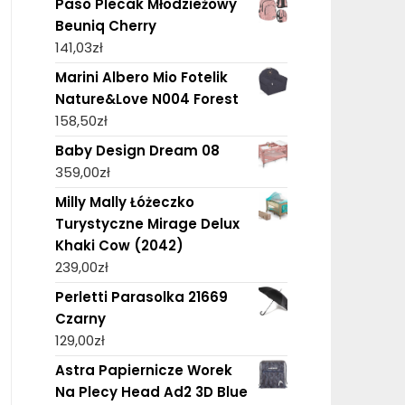
Paso Plecak Młodzieżowy
Beuniq Cherry
141,03
zł
Marini Albero Mio Fotelik
Nature&Love N004 Forest
158,50
zł
Baby Design Dream 08
359,00
zł
Milly Mally Łóżeczko
Turystyczne Mirage Delux
Khaki Cow (2042)
239,00
zł
Perletti Parasolka 21669
Czarny
129,00
zł
Astra Papiernicze Worek
Na Plecy Head Ad2 3D Blue