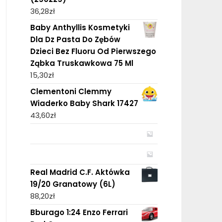
36,28
zł
Baby Anthyllis Kosmetyki
Dla Dz Pasta Do Zębów
Dzieci Bez Fluoru Od Pierwszego
Ząbka Truskawkowa 75 Ml
15,30
zł
Clementoni Clemmy
Wiaderko Baby Shark 17427
43,60
zł
Real Madrid C.F. Aktówka
19/20 Granatowy (6L)
88,20
zł
Bburago 1:24 Enzo Ferrari