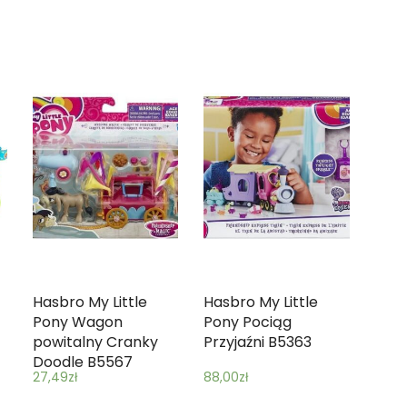
Hasbro My Little
Hasbro My Little
Pony Wagon
Pony Pociąg
powitalny Cranky
Przyjaźni B5363
Doodle B5567
27,49
zł
88,00
zł