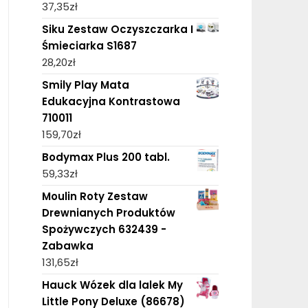
37,35
zł
Siku Zestaw Oczyszczarka I
Śmieciarka S1687
28,20
zł
Smily Play Mata
Edukacyjna Kontrastowa
710011
159,70
zł
Bodymax Plus 200 tabl.
59,33
zł
Moulin Roty Zestaw
Drewnianych Produktów
Spożywczych 632439 -
Zabawka
131,65
zł
Hauck Wózek dla lalek My
Little Pony Deluxe (86678)