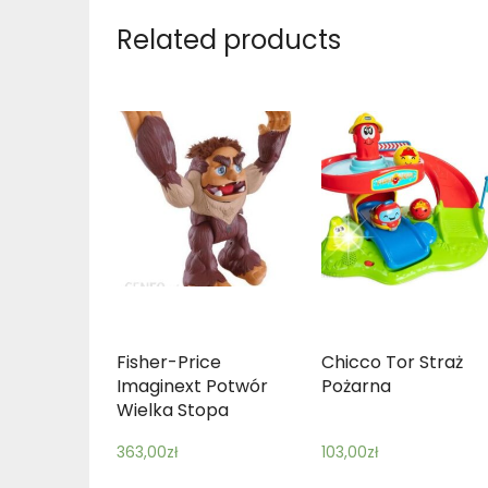
Related products
Fisher-Price
Chicco Tor Straż
Imaginext Potwór
Pożarna
Wielka Stopa
363,00
zł
103,00
zł