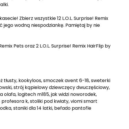
lki.
asecie! Zbierz wszystkie 12 L.O.L. Surprise! Remix
ć jego wodną niespodziankę. Pamiętaj by nie
mix Pets oraz 2 L.O.L. Surprise! Remix HairFlip by
eż tłusty, kookyloos, smoczek avent 6-18, sweterki
rdowski, strój kąpielowy dziewczęcy dwuczęściowy,
a olafa, logitech m185, jak widzi noworodek,
rofesora k, stoliki pod kwiaty, viomi smart
odka, staniki dla 14 latki, befado pantofle