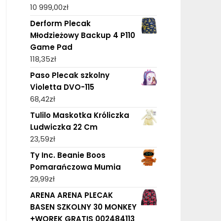
10 999,00
zł
Derform Plecak
Młodzieżowy Backup 4 P110
Game Pad
118,35
zł
Paso Plecak szkolny
Violetta DVO-115
68,42
zł
Tulilo Maskotka Króliczka
Ludwiczka 22 Cm
23,59
zł
Ty Inc. Beanie Boos
Pomarańczowa Mumia
29,99
zł
ARENA ARENA PLECAK
BASEN SZKOLNY 30 MONKEY
+WOREK GRATIS 002484113