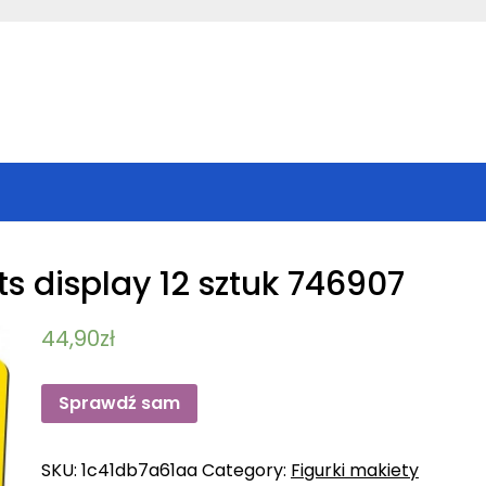
ts display 12 sztuk 746907
44,90
zł
Sprawdź sam
SKU:
1c41db7a61aa
Category:
Figurki makiety