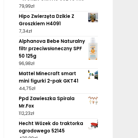
79,99
zł
Hipo Zwierzęta Dzikie Z
Groszkiem H4091
7,34
zł
Alphanova Bebe Naturalny
filtr przeciwsłoneczny SPF
50 125g
96,98
zł
Mattel Minecraft smart
mini figurki 2-pak GKT41
44,75
zł
Ppd Zawieszka Spirala
Mr.Fox
112,23
zł
Hecht Wózek do traktorka
ogrodowego 52145