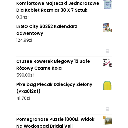
Komfortowe Majteczki Jednorazowe
Dla Kobiet Rozmiar 38 X 7 Sztuk
8,34
zł
LEGO City 60352 Kalendarz
adwentowy
124,99
zł
Cruzee Rowerek Biegowy 12 Safe
Różowy Czarne Koła
599,00
zł
Pixelbag Plecak Dziecięcy Zielony
(Pxa012Kf)
41,70
zł
Pomegranate Puzzle 1000El. Widok
Na Wodospad Bridal Veil