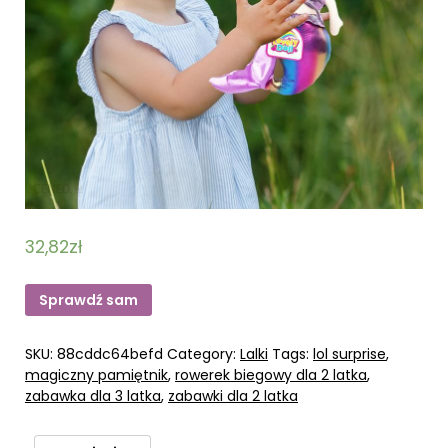
32,82
zł
Sprawdź sam
SKU:
88cddc64befd
Category:
Lalki
Tags:
lol surprise
,
magiczny pamiętnik
,
rowerek biegowy dla 2 latka
,
zabawka dla 3 latka
,
zabawki dla 2 latka