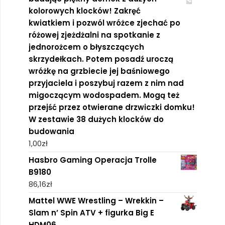
kolorowych klocków! Zakręć
kwiatkiem i pozwól wróżce zjechać po
różowej zjeżdżalni na spotkanie z
jednorożcem o błyszczących
skrzydełkach. Potem posadź uroczą
wróżkę na grzbiecie jej baśniowego
przyjaciela i poszybuj razem z nim nad
migoczącym wodospadem. Mogą też
przejść przez otwierane drzwiczki domku!
W zestawie 38 dużych klocków do
budowania
1,00
zł
Hasbro Gaming Operacja Trolle
B9180
86,16
zł
Mattel WWE Wrestling – Wrekkin –
Slam n’ Spin ATV + figurka Big E
HDM06