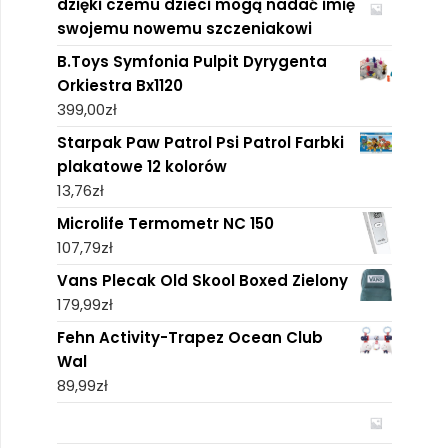
dzięki czemu dzieci mogą nadać imię
swojemu nowemu szczeniakowi
B.Toys Symfonia Pulpit Dyrygenta
Orkiestra Bx1120
399,00
zł
Starpak Paw Patrol Psi Patrol Farbki
plakatowe 12 kolorów
13,76
zł
Microlife Termometr NC 150
107,79
zł
Vans Plecak Old Skool Boxed Zielony
179,99
zł
Fehn Activity-Trapez Ocean Club
Wal
89,99
zł