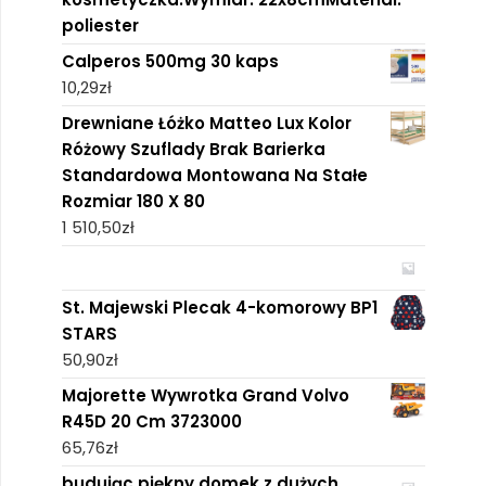
poliester
Calperos 500mg 30 kaps
10,29
zł
Drewniane Łóżko Matteo Lux Kolor
Różowy Szuflady Brak Barierka
Standardowa Montowana Na Stałe
Rozmiar 180 X 80
1 510,50
zł
St. Majewski Plecak 4-komorowy BP1
STARS
50,90
zł
Majorette Wywrotka Grand Volvo
R45D 20 Cm 3723000
65,76
zł
budując piękny domek z dużych