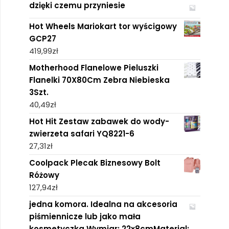
dzięki czemu przyniesie
Hot Wheels Mariokart tor wyścigowy
GCP27
419,99
zł
Motherhood Flanelowe Pieluszki
Flanelki 70X80Cm Zebra Niebieska
3Szt.
40,49
zł
Hot Hit Zestaw zabawek do wody-
zwierzeta safari YQ8221-6
27,31
zł
Coolpack Plecak Biznesowy Bolt
Różowy
127,94
zł
jedna komora. Idealna na akcesoria
piśmiennicze lub jako mała
kosmetyczka.Wymiar: 22x8cmMaterial: