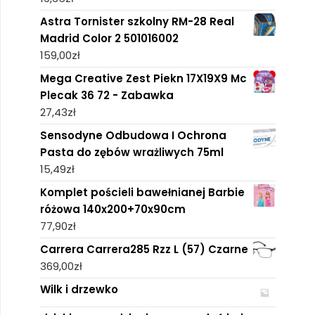
Astra Tornister szkolny RM-28 Real
Madrid Color 2 501016002
159,00
zł
Mega Creative Zest Piekn 17X19X9 Mc
Plecak 36 72 - Zabawka
27,43
zł
Sensodyne Odbudowa I Ochrona
Pasta do zębów wrażliwych 75ml
15,49
zł
Komplet pościeli bawełnianej Barbie
różowa 140x200+70x90cm
77,90
zł
Carrera Carrera285 Rzz L (57) Czarne
369,00
zł
Wilk i drzewko