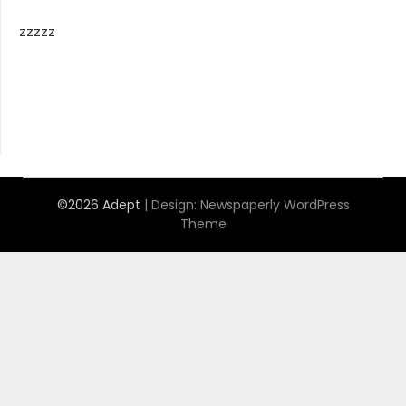
zzzzz
©2026 Adept
| Design:
Newspaperly WordPress
Theme