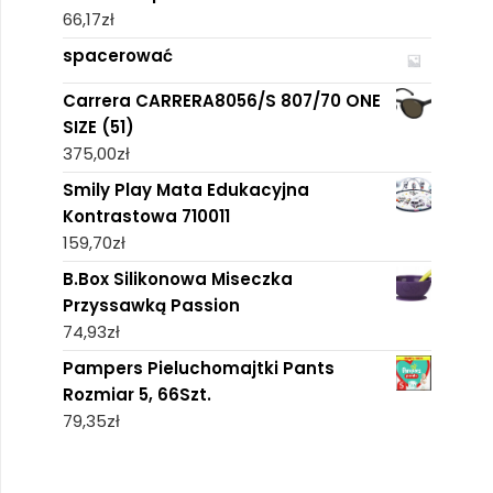
66,17
zł
spacerować
Carrera CARRERA8056/S 807/70 ONE
SIZE (51)
375,00
zł
Smily Play Mata Edukacyjna
Kontrastowa 710011
159,70
zł
B.Box Silikonowa Miseczka
Przyssawką Passion
74,93
zł
Pampers Pieluchomajtki Pants
Rozmiar 5, 66Szt.
79,35
zł