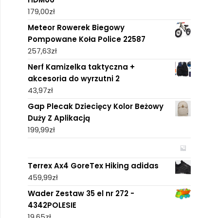
179,00
zł
Meteor Rowerek Biegowy
Pompowane Koła Police 22587
257,63
zł
Nerf Kamizelka taktyczna +
akcesoria do wyrzutni 2
43,97
zł
Gap Plecak Dziecięcy Kolor Beżowy
Duży Z Aplikacją
199,99
zł
Terrex Ax4 GoreTex Hiking adidas
459,99
zł
Wader Zestaw 35 el nr 272 -
4342POLESIE
19,65
zł